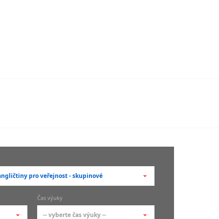
ngličtiny pro veřejnost - skupinové
berte typ --
Čas výuky
adní členění kurzů
-- vyberte čas výuky --