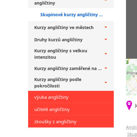
angličtiny
Skupinové kurzy angličtiny pro veřejnost Praha 10 + vyšší středně pokročilí
Kurzy angličtiny ve městech
Druhy kurzů angličtiny
Kurzy angličtiny s velkou
intenzitou
Kurzy angličtiny zaměřené na ...
Kurzy angličtiny podle
pokročilosti
výuka angličtiny
J
učitelé angličtiny
zkoušky z angličtiny
Angli
Skup