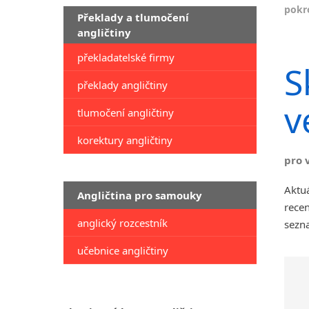
pokro
Překlady a tlumočení
angličtiny
překladatelské firmy
S
překlady angličtiny
v
tlumočení angličtiny
korektury angličtiny
pro 
Aktuá
Angličtina pro samouky
recen
anglický rozcestník
sezna
učebnice angličtiny