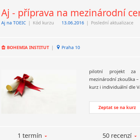
Aj - příprava na mezinárodní cer
Aj na TOEIC
|
Kód kurzu
13.06.2016
|
Poslední aktualizace
BOHEMIA INSTITUT
|
Praha 10
pilotní projekt za
mezinárodní zkouška – 
kurz i individuální dle 
Zeptat se na kurz
1 termín
50 recenzí