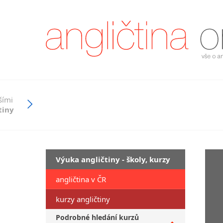
šími
tiny
Výuka angličtiny - školy, kurzy
angličtina v ČR
kurzy angličtiny
Podrobné hledání kurzů