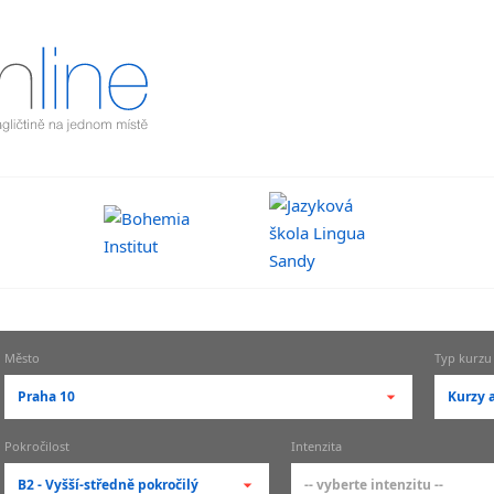
Město
Typ kurzu
Praha 10
Kurzy a
-- vyberte město --
-- vy
Pokročilost
Intenzita
pražské městské části
zákl
B2 - Vyšší-středně pokročilý
-- vyberte intenzitu --