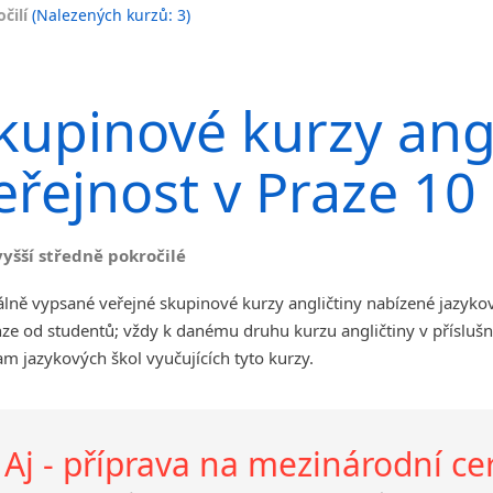
čilí
(Nalezených kurzů: 3)
Jihlava
malá města podle abecedy
Chomutov
kupinové kurzy angl
Chrudim
Děčín
eřejnost v Praze 10
Hodonín
Klatovy
Kolín
vyšší středně pokročilé
Most
Prostějov
lně vypsané veřejné skupinové kurzy angličtiny nabízené jazyko
Sedlčany
ze od studentů; vždy k danému druhu kurzu angličtiny v příslušn
Tišnov
m jazykových škol vyučujících tyto kurzy.
Vysoká nad Labem
Aj - příprava na mezinárodní ce