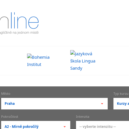
Město
Typ kurzu
Praha
Kurzy a
-- vyberte město --
-- vy
Pokročilost
Intenzita
pražské městské části
zákl
A2 - Mírně pokročilý
-- vyberte intenzitu --