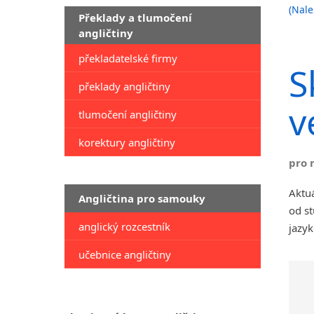
(Nale
Překlady a tlumočení
angličtiny
překladatelské firmy
S
překlady angličtiny
v
tlumočení angličtiny
korektury angličtiny
pro 
Aktuá
Angličtina pro samouky
od st
anglický rozcestník
jazyk
učebnice angličtiny