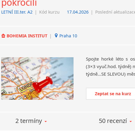
pokročilí
LETNÍ III.ter. A2
|
Kód kurzu
17.04.2026
|
Poslední aktualizac
BOHEMIA INSTITUT
|
Praha 10
Spojte horké léto s os
(3×3 vyuč.hod. týdně) n
Zeptat se na kurz
2 termíny
50 recenzí