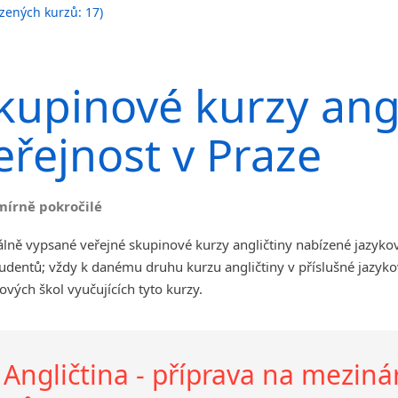
zených kurzů: 17)
Jihlava
malá města podle abecedy
Chomutov
kupinové kurzy angl
Chrudim
Děčín
eřejnost v Praze
Hodonín
Klatovy
Kolín
mírně pokročilé
Most
Prostějov
lně vypsané veřejné skupinové kurzy angličtiny nabízené jazyko
Sedlčany
udentů; vždy k danému druhu kurzu angličtiny v příslušné jazyk
Tišnov
ových škol vyučujících tyto kurzy.
Vysoká nad Labem
Angličtina - příprava na mezin