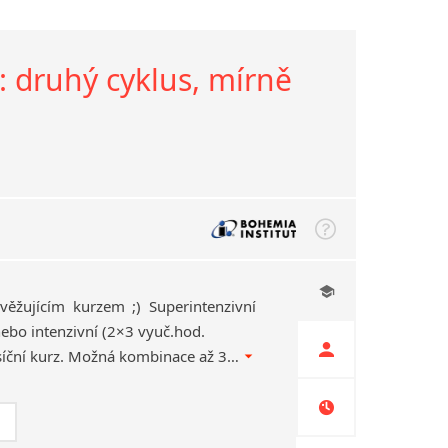
y: druhý cyklus, mírně
věžujícím kurzem ;) Superintenzivní
ebo intenzivní (2×3 vyuč.hod.
týdně…SE SLEVOU) měsíční kurz. Možná kombinace až 3 návazných měsíčních cyklů. Náhrady za chybějící lekce z důvodu dovolené.