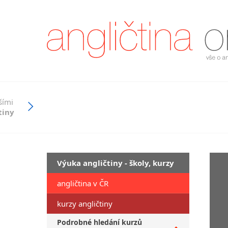
šími
tiny
Výuka angličtiny - školy, kurzy
angličtina v ČR
kurzy angličtiny
Podrobné hledání kurzů