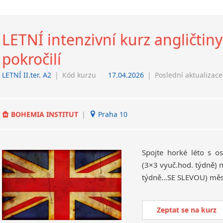
LETNÍ intenzivní kurz angličtin
pokročilí
LETNÍ II.ter. A2
|
Kód kurzu
17.04.2026
|
Poslední aktualizace
BOHEMIA INSTITUT
|
Praha 10
Spojte horké léto s os
(3×3 vyuč.hod. týdně) n
Zeptat se na kurz