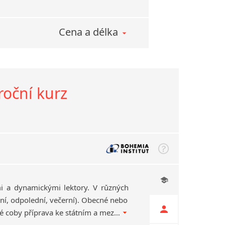
Cena a délka
roční kurz
i a dynamickými lektory. V různých
ní, odpolední, večerní). Obecné nebo
obchodní zaměření, také coby příprava ke státním a mezinárodním zkouškám. Konzultace zdarma.