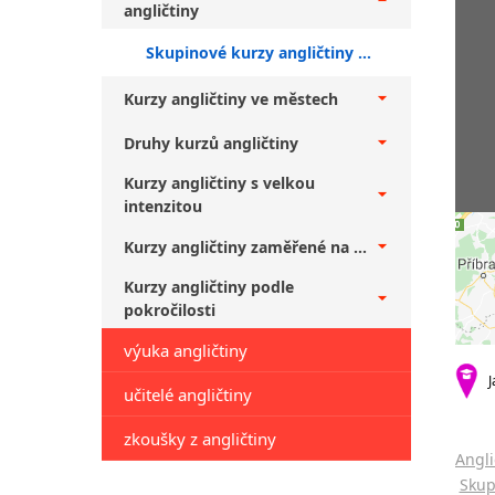
angličtiny
Skupinové kurzy angličtiny pro veřejnost Praha + mírně pokročilí
Kurzy angličtiny ve městech
Druhy kurzů angličtiny
Kurzy angličtiny s velkou
intenzitou
Kurzy angličtiny zaměřené na ...
Kurzy angličtiny podle
pokročilosti
výuka angličtiny
J
učitelé angličtiny
zkoušky z angličtiny
Angli
Skup