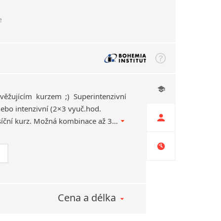
e
věžujícím kurzem ;) Superintenzivní
ebo intenzivní (2×3 vyuč.hod.
týdně…SE SLEVOU) měsíční kurz. Možná kombinace až 3 návazných měsíčních cyklů. Náhrady za chybějící lekce z důvodu dovolené.
Cena a délka