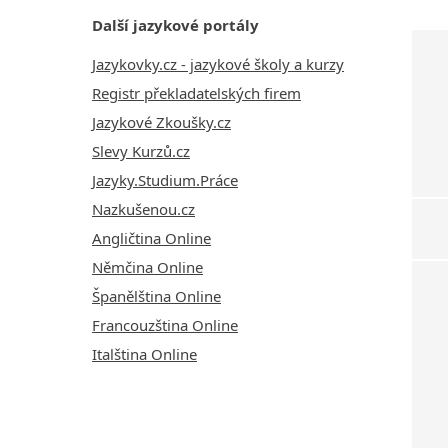
Další jazykové portály
Jazykovky.cz - jazykové školy a kurzy
Registr překladatelských firem
Jazykové Zkoušky.cz
Slevy Kurzů.cz
Jazyky.Studium.Práce
Nazkušenou.cz
Angličtina Online
Němčina Online
Španělština Online
Francouzština Online
Italština Online