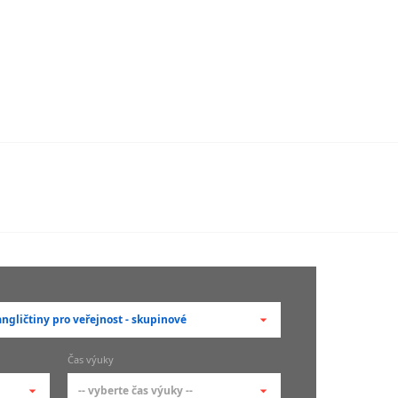
ngličtiny pro veřejnost - skupinové
berte typ --
Čas výuky
adní členění kurzů
-- vyberte čas výuky --