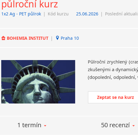
půlroční kurz
1x2 Ag - PET půlrok
|
Kód kurzu
25.06.2026
|
Poslední aktual
BOHEMIA INSTITUT
|
Praha 10
Půlroční zrychlený (cr
zkušenými a dynamickým
(dopolední, odpolední, 
Zeptat se na kurz
1 termín
50 recenzí