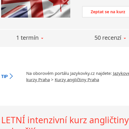
Zeptat se na kurz
1 termín
50 recenzí
Na oborovém portálu Jazykovky.cz najdete:
Jazykov
TIP
kurzy Praha
>
Kurzy angličtiny Praha
LETNÍ intenzivní kurz angličtiny: