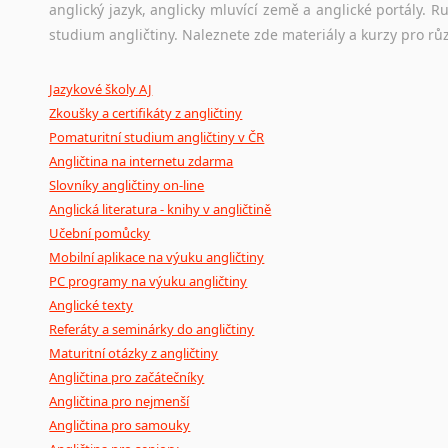
anglický jazyk, anglicky mluvící země a anglické portály.
Ostatní pomůcky pro překladatele
studium angličtiny. Naleznete zde materiály a kurzy pro rů
Mix
pomůcek,
jež
mají
potenciál
pomoci
překladateli
v
je
Jazykové školy AJ
poradny
a
pravidla
pravopisu
nebo
stylistické
příručky.
Zkoušky a certifikáty z angličtiny
Pomaturitní studium angličtiny v ČR
Angličtina na internetu zdarma
Slovníky angličtiny on-line
Anglická literatura - knihy v angličtině
Učební pomůcky
Mobilní aplikace na výuku angličtiny
PC programy na výuku angličtiny
Anglické texty
Referáty a seminárky do angličtiny
Maturitní otázky z angličtiny
Angličtina pro začátečníky
Angličtina pro nejmenší
Angličtina pro samouky