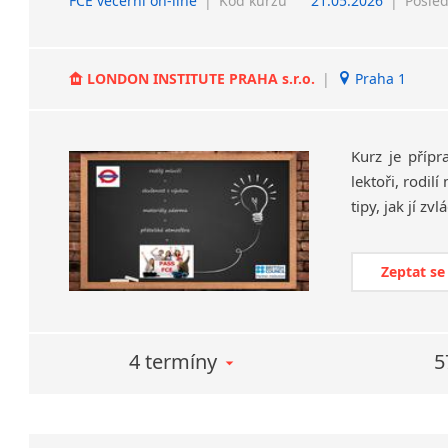
FCE večerní on-line
|
Kód kurzu
21.05.2026
|
Posled
LONDON INSTITUTE PRAHA s.r.o.
|
Praha 1
Kurz je přípr
lektoři, rodil
Zeptat se
4 termíny
5