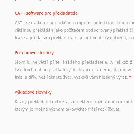
Odkazy
poskytující
cenné
informace
nekomerčního
charak
hledat
práci
na
internetu
případně
osobní
zkušenosti
ostat
CAT - software pro překladatele
CAT je zkratkou z anglického computer-aided translation (ne
Studium v Austrálii
většinou překládán jako počítačem podporovaný překlad či
Soubor
odkazů
užitečných
všem,
kteří
uvažují
o
studiu
v
Aus
fráze a při dalším překladu vám je automaticky nabízejí, ta
a
zázemí,
australské
univerzity
a
samozřejmě
i
osobní
zkuš
Překladové slovníky
Práce v Austrálii
Slovník, největší přítel každého překladatele. A jelikož
Odkazy
poskytující
cenné
informace
nekomerčního
charak
kvalitních online překladových slovníků již nemusíte únavn
hledat
práci
na
internetu
případně
osobní
zkušenosti
ostat
frázi a dřív, než řeknete švec, vyskočí vám hledaný výraz.
Životopis v angličtině
Výkladové slovníky
Hledáte-li
si
práci
v
zahraničí,
bez
životopisu
v
angličtině
s
Každý
překladatel
dobře
ví,
že
některé
fráze
v
daném
kont
stejná
obecná
pravidla,
jako
pro
český
životopis.
Tak
dost
ot
kterým
je
možné
význam
takovýchto
frází
rozklíčovat.
Srovnávací slovníky