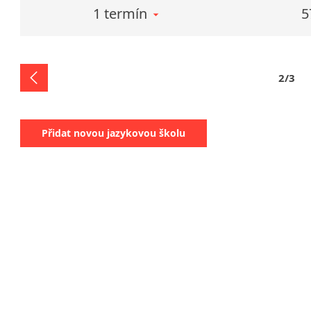
1 termín
5
2/3
Přidat novou jazykovou školu