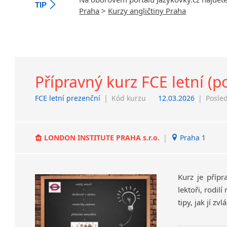
TIP
Praha
>
Kurzy angličtiny Praha
Přípravný kurz FCE letní (po
FCE letní prezenční
|
Kód kurzu
12.03.2026
|
Posled
LONDON INSTITUTE PRAHA s.r.o.
|
Praha 1
Kurz je přípr
lektoři, rodil