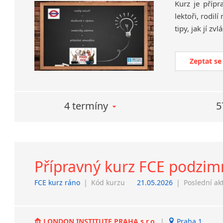
Kurz je přípr
lektoři, rodil
Zeptat se
4 termíny
5
Přípravný kurz FCE podzimní
FCE kurz ráno
|
Kód kurzu
21.05.2026
|
Poslední ak
LONDON INSTITUTE PRAHA s.r.o.
|
Praha 1