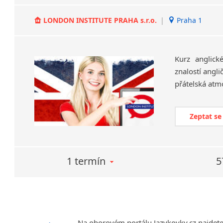
LONDON INSTITUTE PRAHA s.r.o.
|
Praha 1
Kurz anglick
znalostí angli
Zeptat se
1 termín
5
Na oborovém portálu Jazykovky.cz najdet