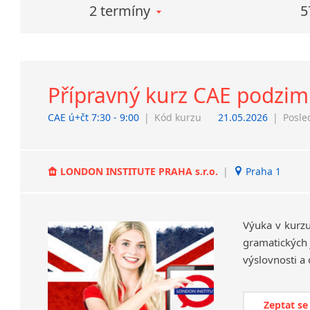
2 termíny
5
Přípravný kurz CAE podzimní
CAE ú+čt 7:30 - 9:00
|
Kód kurzu
21.05.2026
|
Posle
LONDON INSTITUTE PRAHA s.r.o.
|
Praha 1
Výuka v kurzu
gramatických j
Zeptat se