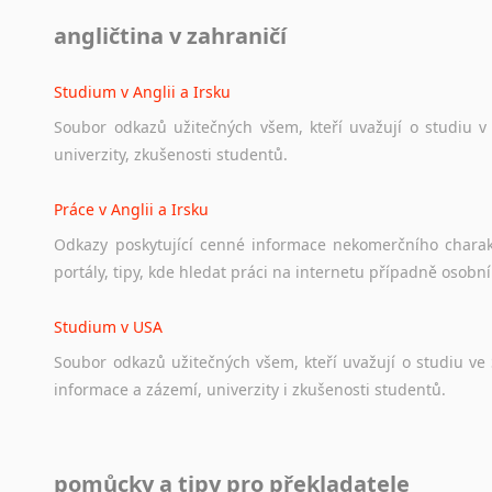
Diskusní fórum
angličtina v zahraničí
Ať
už
se
jedná
o
česká
diskusní
fóra
o
anglickém
jazyce
n
angličtině
na
různá
témata,
vše
naleznete
v
této
rubrice.
Studium v Anglii a Irsku
Soubor
odkazů
užitečných
všem,
kteří
uvažují
o
studiu
v
univerzity,
zkušenosti
studentů.
Práce v Anglii a Irsku
Odkazy
poskytující
cenné
informace
nekomerčního
chara
portály,
tipy,
kde
hledat
práci
na
internetu
případně
osobní
Studium v USA
Soubor
odkazů
užitečných
všem,
kteří
uvažují
o
studiu
ve
informace
a
zázemí,
univerzity
i
zkušenosti
studentů.
Práce v USA
pomůcky a tipy pro překladatele