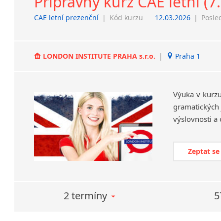
Přípravný kurz CAE letní (7
CAE letní prezenční
|
Kód kurzu
12.03.2026
|
Posle
LONDON INSTITUTE PRAHA s.r.o.
|
Praha 1
Výuka v kurzu
gramatických j
Zeptat se
2 termíny
5