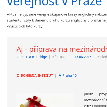
veřejnost v Praze
Chrudim
Děčín
Aktuálně vypsané veřejné skupinové kurzy angličtiny nabíze
Hodonín
studentů; vždy k danému druhu kurzu angličtiny v příslušné
Klatovy
vyučujících tyto kurzy.
Kolín
Most
Prostějov
Aj - příprava na mezinárodn
Sedlčany
Tišnov
Aj na TOEIC Bridge
|
Kód kurzu
13.06.2016
|
Posled
Vysoká nad Labem
BOHEMIA INSTITUT
|
Praha 10
pilotní pr
mezinárodní z
kurz i individ