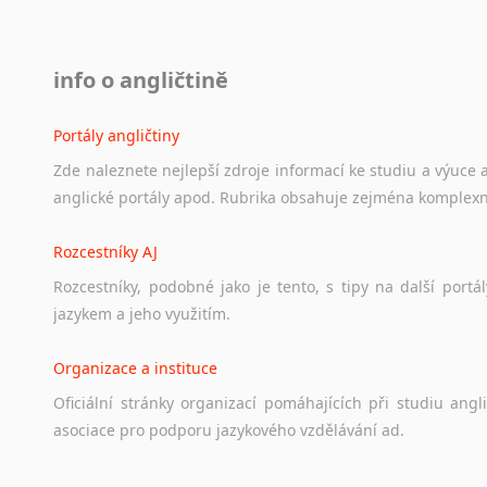
info o angličtině
Portály angličtiny
Zde
naleznete
nejlepší
zdroje
informací
ke
studiu
a
výuce
anglické
portály
apod.
Rubrika
obsahuje
zejména
komplexn
Rozcestníky AJ
Rozcestníky,
podobné
jako
je
tento,
s
tipy
na
další
portál
jazykem
a
jeho
využitím.
Organizace a instituce
Oficiální
stránky
organizací
pomáhajících
při
studiu
angli
asociace
pro
podporu
jazykového
vzdělávání
ad.