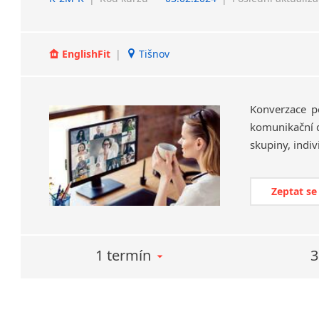
EnglishFit
|
Tišnov
Konverzace po
komunikační d
Zeptat se
1 termín
3