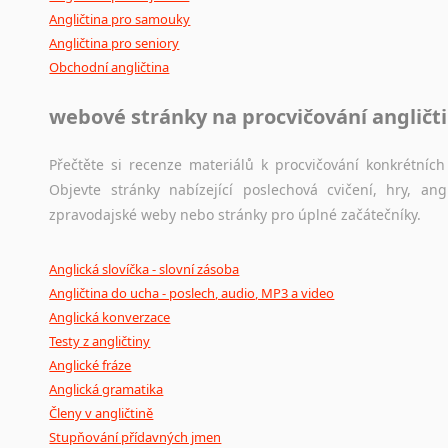
Angličtina pro samouky
Angličtina pro seniory
Obchodní angličtina
webové stránky na procvičování angličt
Přečtěte si recenze materiálů k procvičování konkrétních 
Objevte stránky nabízející poslechová cvičení, hry, a
zpravodajské weby nebo stránky pro úplné začátečníky.
Anglická slovíčka - slovní zásoba
Angličtina do ucha - poslech, audio, MP3 a video
Anglická konverzace
Testy z angličtiny
Anglické fráze
Anglická gramatika
Členy v angličtině
Stupňování přídavných jmen