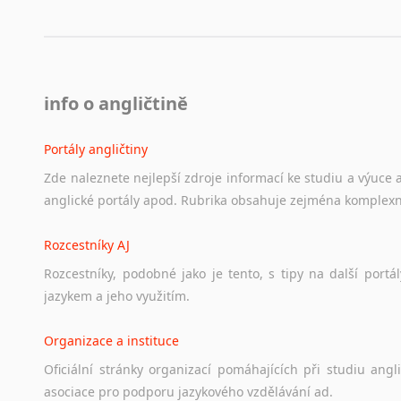
info o angličtině
Portály angličtiny
Zde
naleznete
nejlepší
zdroje
informací
ke
studiu
a
výuce
anglické
portály
apod.
Rubrika
obsahuje
zejména
komplexn
Rozcestníky AJ
Rozcestníky,
podobné
jako
je
tento,
s
tipy
na
další
portál
jazykem
a
jeho
využitím.
Organizace a instituce
Oficiální
stránky
organizací
pomáhajících
při
studiu
angli
asociace
pro
podporu
jazykového
vzdělávání
ad.