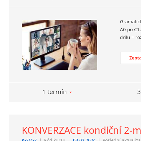
Gramatic
A0 po C1.
Zepta
1 termín
3
KONVERZACE kondiční 2-měs
K-2M-K
|
Kód kurzu
03.02.2024
|
Poslední aktualiz