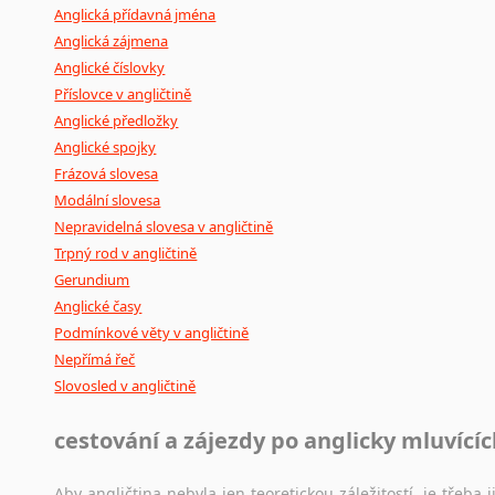
Anglická přídavná jména
Anglická zájmena
Anglické číslovky
Příslovce v angličtině
Anglické předložky
Anglické spojky
Frázová slovesa
Modální slovesa
Nepravidelná slovesa v angličtině
Trpný rod v angličtině
Gerundium
Anglické časy
Podmínkové věty v angličtině
Nepřímá řeč
Slovosled v angličtině
cestování a zájezdy po anglicky mluvící
Aby angličtina nebyla jen teoretickou záležitostí, je třeba j