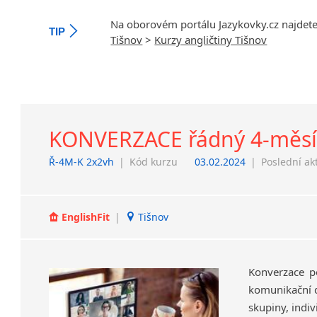
Na oborovém portálu Jazykovky.cz najdet
TIP
Tišnov
>
Kurzy angličtiny Tišnov
KONVERZACE řádný 4-měsíčn
Ř-4M-K 2x2vh
|
Kód kurzu
03.02.2024
|
Poslední ak
EnglishFit
|
Tišnov
Konverzace po
komunikační d