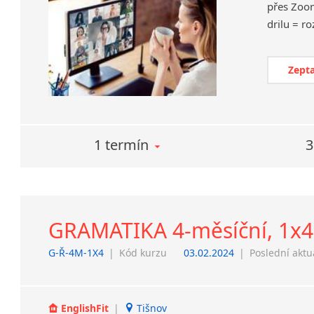
přes Zoom
Zepta
1 termín
3
GRAMATIKA 4-měsíční, 1x4 
G-Ř-4M-1X4
|
Kód kurzu
03.02.2024
|
Poslední aktu
EnglishFit
|
Tišnov