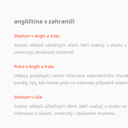
Diskusní fórum
angličtina v zahraničí
Ať
už
se
jedná
o
česká
diskusní
fóra
o
anglickém
jazyce
n
angličtině
na
různá
témata,
vše
naleznete
v
této
rubrice.
Studium v Anglii a Irsku
Soubor
odkazů
užitečných
všem,
kteří
uvažují
o
studiu
v
univerzity,
zkušenosti
studentů.
Práce v Anglii a Irsku
Odkazy
poskytující
cenné
informace
nekomerčního
chara
portály,
tipy,
kde
hledat
práci
na
internetu
případně
osobní
Studium v USA
Soubor
odkazů
užitečných
všem,
kteří
uvažují
o
studiu
ve
informace
a
zázemí,
univerzity
i
zkušenosti
studentů.