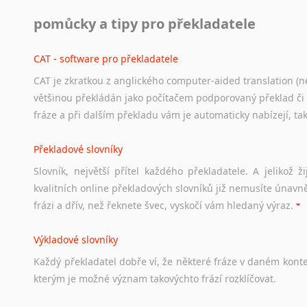
Práce v USA
pomůcky a tipy pro překladatele
Odkazy
poskytující
cenné
informace
nekomerčního
charak
hledat
práci
na
internetu
případně
osobní
zkušenosti
ostat
CAT - software pro překladatele
CAT je zkratkou z anglického computer-aided translation (ne
Studium v Austrálii
většinou překládán jako počítačem podporovaný překlad či
Soubor
odkazů
užitečných
všem,
kteří
uvažují
o
studiu
v
Aus
fráze a při dalším překladu vám je automaticky nabízejí, ta
a
zázemí,
australské
univerzity
a
samozřejmě
i
osobní
zkuš
Překladové slovníky
Práce v Austrálii
Slovník, největší přítel každého překladatele. A jelikož
Odkazy
poskytující
cenné
informace
nekomerčního
charak
kvalitních online překladových slovníků již nemusíte únavn
hledat
práci
na
internetu
případně
osobní
zkušenosti
ostat
frázi a dřív, než řeknete švec, vyskočí vám hledaný výraz.
Životopis v angličtině
Výkladové slovníky
Hledáte-li
si
práci
v
zahraničí,
bez
životopisu
v
angličtině
s
Každý
překladatel
dobře
ví,
že
některé
fráze
v
daném
kont
stejná
obecná
pravidla,
jako
pro
český
životopis.
Tak
dost
ot
kterým
je
možné
význam
takovýchto
frází
rozklíčovat.