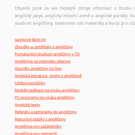
korpusů, jež umožňují třeba vyhledávání slov a slovních spo
původního zdroje textu.
Objevili jsme za vás nejlepší zdroje informací o studi
anglický jazyk, anglicky mluvící země a anglické portály.
Ostatní pomůcky pro překladatele
studium angličtiny. Naleznete zde materiály a kurzy pro rů
Mix
pomůcek,
jež
mají
potenciál
pomoci
překladateli
v
je
Jazykové školy AJ
poradny
a
pravidla
pravopisu
nebo
stylistické
příručky.
Zkoušky a certifikáty z angličtiny
Pomaturitní studium angličtiny v ČR
Angličtina na internetu zdarma
Slovníky angličtiny on-line
Anglická literatura - knihy v angličtině
Učební pomůcky
Mobilní aplikace na výuku angličtiny
PC programy na výuku angličtiny
Anglické texty
Referáty a seminárky do angličtiny
Maturitní otázky z angličtiny
Angličtina pro začátečníky
Angličtina pro nejmenší