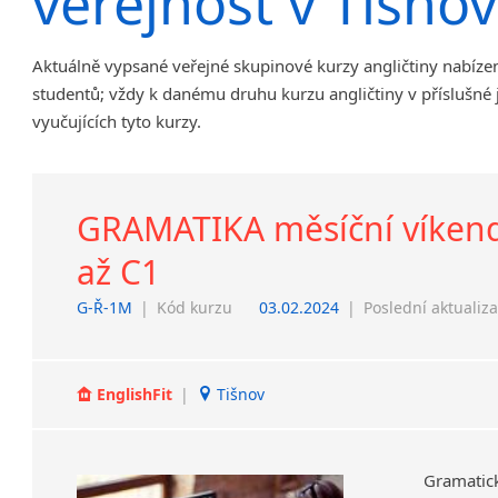
veřejnost v Tišno
Chrudim
Děčín
Aktuálně vypsané veřejné skupinové kurzy angličtiny nabíze
Hodonín
studentů; vždy k danému druhu kurzu angličtiny v příslušné
Klatovy
vyučujících tyto kurzy.
Kolín
Most
Prostějov
GRAMATIKA měsíční víkendov
Sedlčany
Tišnov
až C1
Vysoká nad Labem
G-Ř-1M
|
Kód kurzu
03.02.2024
|
Poslední aktualiz
EnglishFit
|
Tišnov
Gramatick