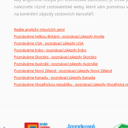
naleznete různé cestovatelské weby, které vám pomohou vy
na konkrétní zájezdy cestovních kanceláří.
Reálie anglicky mluvících zemí
Poznáváme Velkou Británii - poznávací zájezdy Anglie
Poznáváme USA - poznávací zájezdy USA
Poznáváme Irsko - poznávací zájezdy Irsko
Poznáváme Skotsko - poznávací zájezdy Skotsko
Poznáváme Austrálii - poznávací zájezdy Austrálie
Poznáváme Nový Zéland - poznávací zájezdy Nový Zéland
Poznáváme Kanadu - poznávací zájezdy Kanada
Poznáváme Jihoafrickou republiku - poznávací zájezdy Jihoafrická r