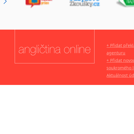
+ Přidat přek
agenturu
+ Přidat novo
soukromého l
Aktuálnost ú