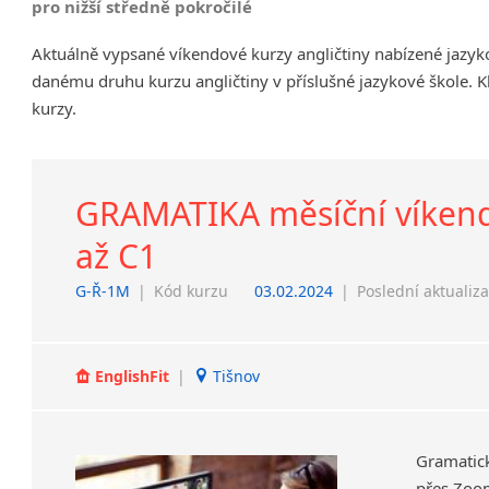
pro nižší středně pokročilé
Chrudim
Aktuálně vypsané víkendové kurzy angličtiny nabízené jazyk
Děčín
danému druhu kurzu angličtiny v příslušné jazykové škole. K
Hodonín
kurzy.
Klatovy
Kolín
Most
Prostějov
GRAMATIKA měsíční víkendov
Sedlčany
až C1
Tišnov
Vysoká nad Labem
G-Ř-1M
|
Kód kurzu
03.02.2024
|
Poslední aktualiz
EnglishFit
|
Tišnov
Gramatick
přes Zoom