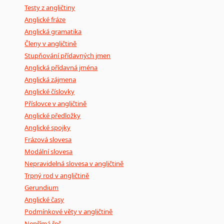
Testy z angličtiny
Anglické fráze
Anglická gramatika
Členy v angličtině
Stupňování přídavných jmen
Anglická přídavná jména
Anglická zájmena
Anglické číslovky
Příslovce v angličtině
Anglické předložky
Anglické spojky
Frázová slovesa
Modální slovesa
Nepravidelná slovesa v angličtině
Trpný rod v angličtině
Gerundium
Anglické časy
Podmínkové věty v angličtině
Nepřímá řeč