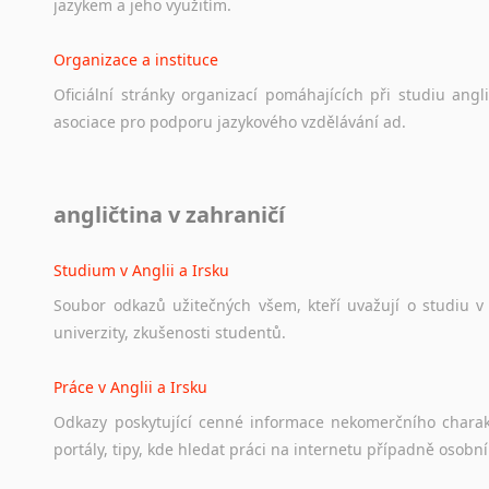
jazykem
a
jeho
využitím.
Organizace a instituce
Oficiální
stránky
organizací
pomáhajících
při
studiu
angli
asociace
pro
podporu
jazykového
vzdělávání
ad.
Diskusní fórum
angličtina v zahraničí
Ať
už
se
jedná
o
česká
diskusní
fóra
o
anglickém
jazyce
n
angličtině
na
různá
témata,
vše
naleznete
v
této
rubrice.
Studium v Anglii a Irsku
Soubor
odkazů
užitečných
všem,
kteří
uvažují
o
studiu
v
univerzity,
zkušenosti
studentů.
Práce v Anglii a Irsku
Odkazy
poskytující
cenné
informace
nekomerčního
chara
portály,
tipy,
kde
hledat
práci
na
internetu
případně
osobní