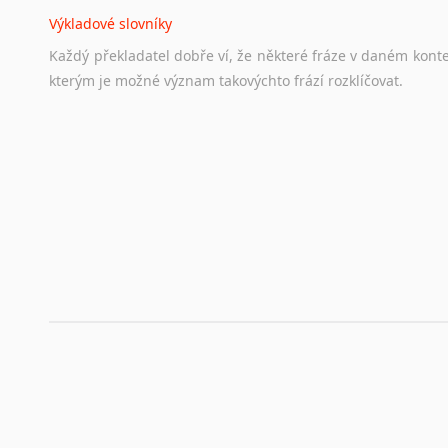
Životopis v angličtině
Výkladové slovníky
Hledáte-li
si
práci
v
zahraničí,
bez
životopisu
v
angličtině
s
Každý
překladatel
dobře
ví,
že
některé
fráze
v
daném
kont
stejná
obecná
pravidla,
jako
pro
český
životopis.
Tak
dost
ot
kterým
je
možné
význam
takovýchto
frází
rozklíčovat.
Srovnávací slovníky
Úkolem
srovnávacích
slovníků
je
vyhledat
vhodná
synony
vždy
po
ruce.
Korektory pravopisu pro překladatele
Každý dělá chyby a překlepy a kdo tvrdí, že ne, neříká p
využití moderního softwaru, jenž pravopisné, gramatické n
automaticky opravit.
Rady a návody pro překladatele
Toužíte započít překladatelskou dráhu, ale nevíte, jak na 
raději kvůli osobnímu perfekcionismu, vlastnosti každému p