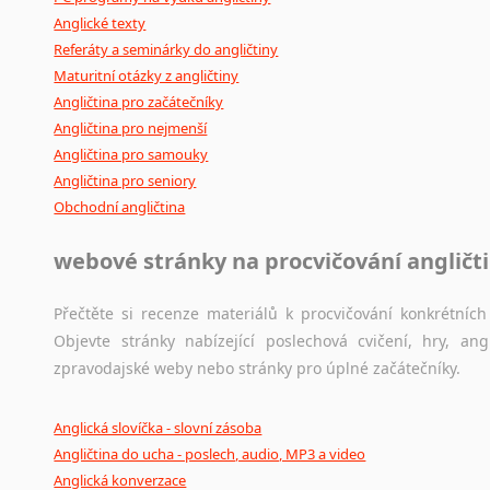
Anglické texty
Referáty a seminárky do angličtiny
Maturitní otázky z angličtiny
Angličtina pro začátečníky
Angličtina pro nejmenší
Angličtina pro samouky
Angličtina pro seniory
Obchodní angličtina
webové stránky na procvičování angličt
Přečtěte si recenze materiálů k procvičování konkrétních 
Objevte stránky nabízející poslechová cvičení, hry, a
zpravodajské weby nebo stránky pro úplné začátečníky.
Anglická slovíčka - slovní zásoba
Angličtina do ucha - poslech, audio, MP3 a video
Anglická konverzace