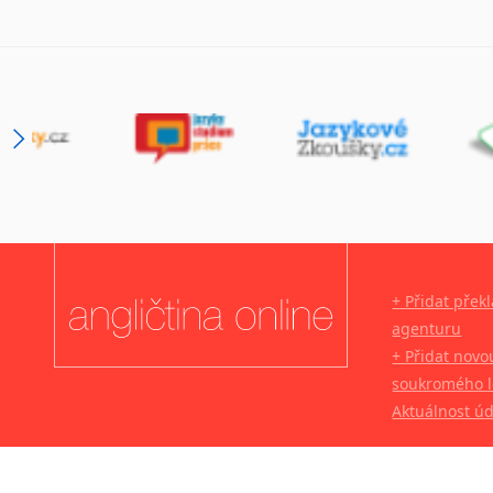
+ Přidat přek
agenturu
+ Přidat novo
soukromého l
Aktuálnost ú