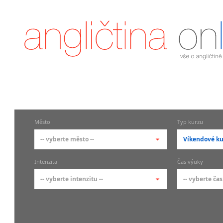
Město
Typ kurzu
-- vyberte město --
Víkendové ku
-- vyberte město --
-- vyberte 
Intenzita
Čas výuky
pražské městské části
základní 
-- vyberte intenzitu --
-- vyberte čas
Praha
Kurzy a
skupin
Praha 1
-- vyberte intenzitu --
-- vyberte
Individ
Praha 2
1-2 hodiny týdně
Ranní (zač
Firemní