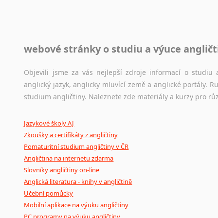
raději zkontrolovat? V takovém případě jste na správném mí
Jazykové korpusy
webové stránky o studiu a výuce angličt
Jazykový korpus je elektronický soubor autentických tex
korpusů, jež umožňují třeba vyhledávání slov a slovních spo
původního zdroje textu.
Objevili jsme za vás nejlepší zdroje informací o studi
anglický jazyk, anglicky mluvící země a anglické portály.
Ostatní pomůcky pro překladatele
studium angličtiny. Naleznete zde materiály a kurzy pro rů
Mix
pomůcek,
jež
mají
potenciál
pomoci
překladateli
v
je
Jazykové školy AJ
poradny
a
pravidla
pravopisu
nebo
stylistické
příručky.
Zkoušky a certifikáty z angličtiny
Pomaturitní studium angličtiny v ČR
Angličtina na internetu zdarma
Slovníky angličtiny on-line
Anglická literatura - knihy v angličtině
Učební pomůcky
Mobilní aplikace na výuku angličtiny
PC programy na výuku angličtiny