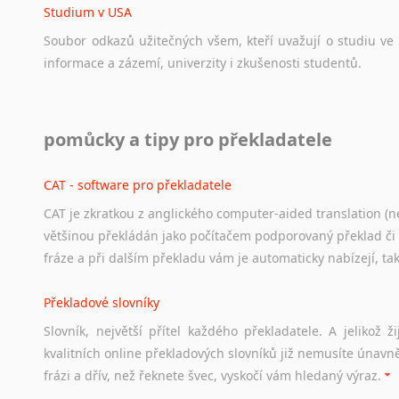
Studium v USA
Soubor
odkazů
užitečných
všem,
kteří
uvažují
o
studiu
ve
informace
a
zázemí,
univerzity
i
zkušenosti
studentů.
Práce v USA
pomůcky a tipy pro překladatele
Odkazy
poskytující
cenné
informace
nekomerčního
charak
hledat
práci
na
internetu
případně
osobní
zkušenosti
ostat
CAT - software pro překladatele
CAT je zkratkou z anglického computer-aided translation (ne
Studium v Austrálii
většinou překládán jako počítačem podporovaný překlad či
Soubor
odkazů
užitečných
všem,
kteří
uvažují
o
studiu
v
Aus
fráze a při dalším překladu vám je automaticky nabízejí, ta
a
zázemí,
australské
univerzity
a
samozřejmě
i
osobní
zkuš
Překladové slovníky
Práce v Austrálii
Slovník, největší přítel každého překladatele. A jelikož
Odkazy
poskytující
cenné
informace
nekomerčního
charak
kvalitních online překladových slovníků již nemusíte únavn
hledat
práci
na
internetu
případně
osobní
zkušenosti
ostat
frázi a dřív, než řeknete švec, vyskočí vám hledaný výraz.