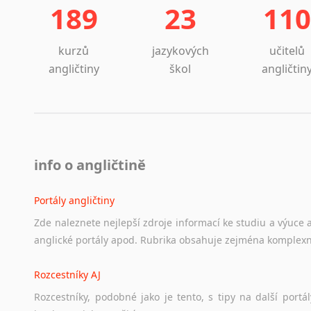
189
23
110
kurzů
jazykových
učitelů
angličtiny
škol
angličtin
info o angličtině
Portály angličtiny
Zde
naleznete
nejlepší
zdroje
informací
ke
studiu
a
výuce
anglické
portály
apod.
Rubrika
obsahuje
zejména
komplexn
Rozcestníky AJ
Rozcestníky,
podobné
jako
je
tento,
s
tipy
na
další
portál