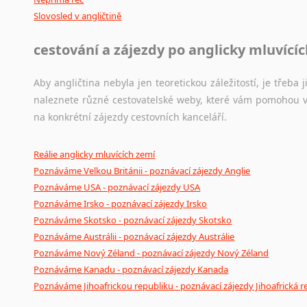
Slovosled v angličtině
cestování a zájezdy po anglicky mluvící
Aby angličtina nebyla jen teoretickou záležitostí, je třeba j
naleznete různé cestovatelské weby, které vám pomohou vy
na konkrétní zájezdy cestovních kanceláří.
Reálie anglicky mluvících zemí
Poznáváme Velkou Británii - poznávací zájezdy Anglie
Poznáváme USA - poznávací zájezdy USA
Poznáváme Irsko - poznávací zájezdy Irsko
Poznáváme Skotsko - poznávací zájezdy Skotsko
Poznáváme Austrálii - poznávací zájezdy Austrálie
Poznáváme Nový Zéland - poznávací zájezdy Nový Zéland
Poznáváme Kanadu - poznávací zájezdy Kanada
Poznáváme Jihoafrickou republiku - poznávací zájezdy Jihoafrická r