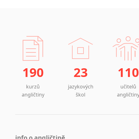
190
23
110
kurzů
jazykových
učitelů
angličtiny
škol
angličtin
info o angličtině