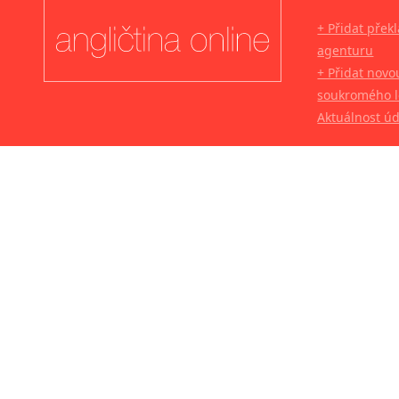
+ Přidat přek
agenturu
+ Přidat novo
soukromého l
Aktuálnost ú