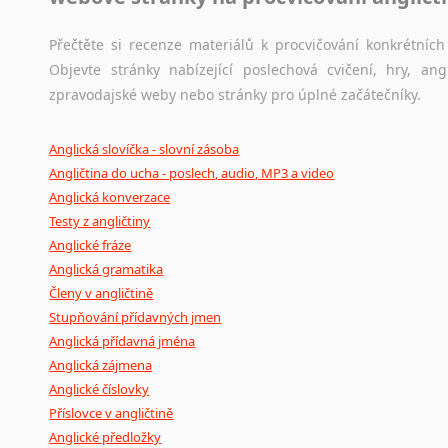
Přečtěte si recenze materiálů k procvičování konkrétních 
Objevte stránky nabízející poslechová cvičení, hry, a
zpravodajské weby nebo stránky pro úplné začátečníky.
Anglická slovíčka - slovní zásoba
Angličtina do ucha - poslech, audio, MP3 a video
Anglická konverzace
Testy z angličtiny
Anglické fráze
Anglická gramatika
Členy v angličtině
Stupňování přídavných jmen
Anglická přídavná jména
Anglická zájmena
Anglické číslovky
Příslovce v angličtině
Anglické předložky