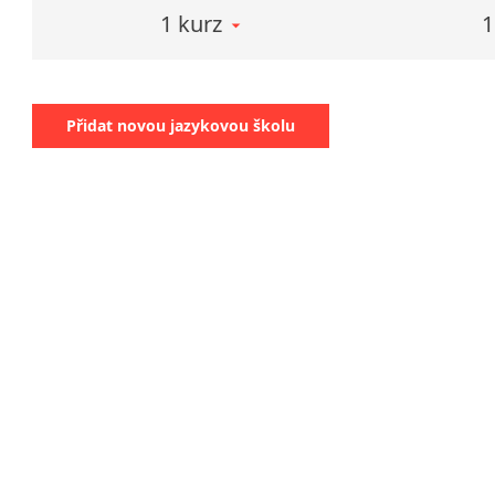
1 kurz
1
zko
úze
Přidat novou jazykovou školu