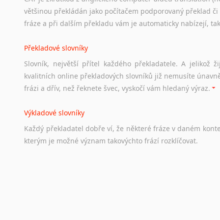
většinou překládán jako počítačem podporovaný překlad či
Soubor
odkazů
užitečných
všem,
kteří
uvažují
o
studiu
v
Aus
fráze a při dalším překladu vám je automaticky nabízejí, ta
a
zázemí,
australské
univerzity
a
samozřejmě
i
osobní
zkuš
Překladové slovníky
Práce v Austrálii
Slovník, největší přítel každého překladatele. A jelikož
Odkazy
poskytující
cenné
informace
nekomerčního
charak
kvalitních online překladových slovníků již nemusíte únavn
hledat
práci
na
internetu
případně
osobní
zkušenosti
ostat
frázi a dřív, než řeknete švec, vyskočí vám hledaný výraz.
Životopis v angličtině
Výkladové slovníky
Hledáte-li
si
práci
v
zahraničí,
bez
životopisu
v
angličtině
s
Každý
překladatel
dobře
ví,
že
některé
fráze
v
daném
kont
stejná
obecná
pravidla,
jako
pro
český
životopis.
Tak
dost
ot
kterým
je
možné
význam
takovýchto
frází
rozklíčovat.
Srovnávací slovníky
Úkolem
srovnávacích
slovníků
je
vyhledat
vhodná
synony
vždy
po
ruce.