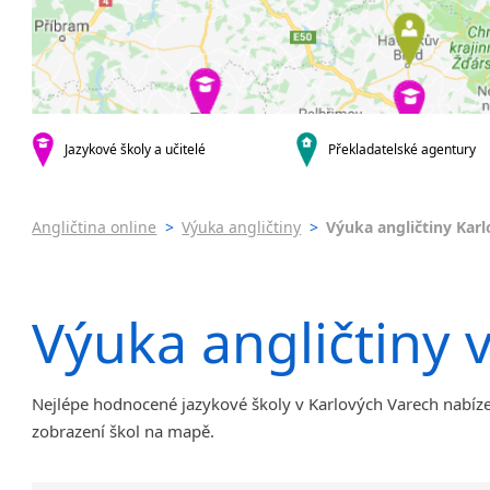
Praha 4
Online 
Praha 5
Výuka a
Praha 6
Výuka a
Praha 10
JŠ nabíze
Pomatur
krajská města
Brno
Jazykov
Jazykové školy a učitelé
Překladatelské agentury
Ostrava
Víkend
Plzeň
Intenzi
Angličtina online
>
Výuka angličtiny
>
Výuka angličtiny Karl
Liberec
Olomouc
Hradec Králové
Výuka angličtiny 
České Budějovice
Pardubice
Zlín
Karlovy Vary
Nejlépe hodnocené jazykové školy v Karlových Varech nabízejí
Jihlava
zobrazení škol na mapě.
malá města podle abecedy
Chomutov