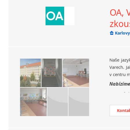
Chrudim
OA, 
Děčín
zkou
Hodonín
Klatovy
Karlovy
Kolín
Most
Prostějov
Sedlčany
Naše jaz
Varech. J
Tišnov
v centru m
Vysoká nad Labem
Nabízíme
výuk
info
příp
Konta
vyko
Spo
jazy