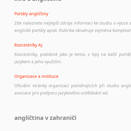
Portály angličtiny
Zde
naleznete
nejlepší
zdroje
informací
ke
studiu
a
výuce
anglické
portály
apod.
Rubrika
obsahuje
zejména
komplexn
Rozcestníky AJ
Rozcestníky,
podobné
jako
je
tento,
s
tipy
na
další
portál
jazykem
a
jeho
využitím.
Organizace a instituce
Oficiální
stránky
organizací
pomáhajících
při
studiu
angli
asociace
pro
podporu
jazykového
vzdělávání
ad.
Diskusní fórum
angličtina v zahraničí
Ať
už
se
jedná
o
česká
diskusní
fóra
o
anglickém
jazyce
n
angličtině
na
různá
témata,
vše
naleznete
v
této
rubrice.