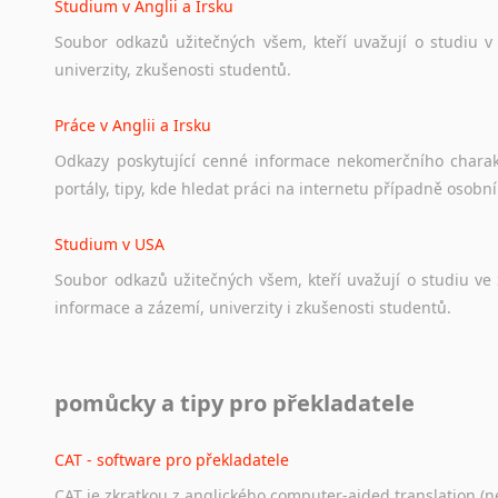
Studium v Anglii a Irsku
Soubor
odkazů
užitečných
všem,
kteří
uvažují
o
studiu
v
univerzity,
zkušenosti
studentů.
Práce v Anglii a Irsku
Odkazy
poskytující
cenné
informace
nekomerčního
chara
portály,
tipy,
kde
hledat
práci
na
internetu
případně
osobní
Studium v USA
Soubor
odkazů
užitečných
všem,
kteří
uvažují
o
studiu
ve
informace
a
zázemí,
univerzity
i
zkušenosti
studentů.
Práce v USA
pomůcky a tipy pro překladatele
Odkazy
poskytující
cenné
informace
nekomerčního
charak
hledat
práci
na
internetu
případně
osobní
zkušenosti
ostat
CAT - software pro překladatele
CAT je zkratkou z anglického computer-aided translation (ne
Studium v Austrálii