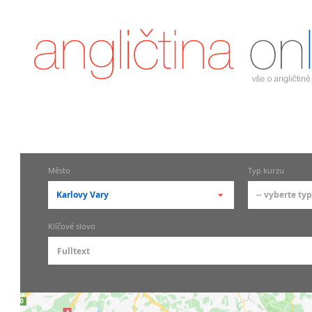
Město
Typ kurzu
Karlovy Vary
-- vyberte typ
-- vyberte město --
-- vyberte
Klíčové slovo
pražské městské části
základní
Praha
Skupin
Praha 1
Individ
Praha 2
Firemní