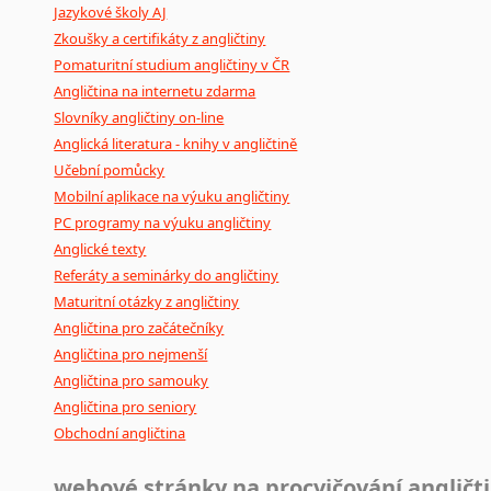
Jazykové školy AJ
poradny
a
pravidla
pravopisu
nebo
stylistické
příručky.
Zkoušky a certifikáty z angličtiny
Pomaturitní studium angličtiny v ČR
Angličtina na internetu zdarma
Slovníky angličtiny on-line
Anglická literatura - knihy v angličtině
Učební pomůcky
Mobilní aplikace na výuku angličtiny
PC programy na výuku angličtiny
Anglické texty
Referáty a seminárky do angličtiny
Maturitní otázky z angličtiny
Angličtina pro začátečníky
Angličtina pro nejmenší
Angličtina pro samouky
Angličtina pro seniory
Obchodní angličtina
webové stránky na procvičování angličt