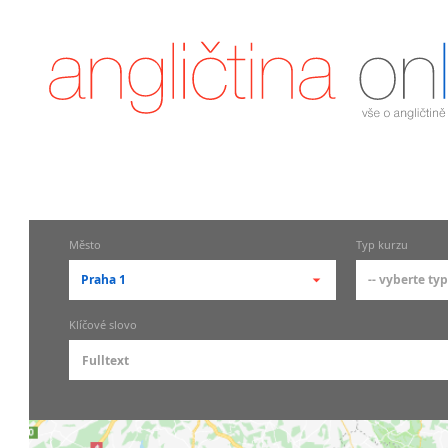
Město
Typ kurzu
Praha 1
-- vyberte typ
-- vyberte město --
-- vyberte
Klíčové slovo
pražské městské části
základní
Praha
Skupin
Praha 1
Individ
Praha 2
Firemní