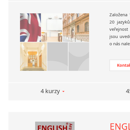
Založena 
20 jazyků
veřejnost
jsou uvede
o nás nale
Konta
4 kurzy
4
ENGL