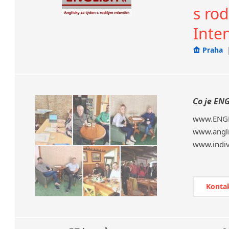
s rod
Inte
Praha
Co je EN
www.ENGLI
www.angli
www.indivi
ENGLISH
individu
výukový 
Vám 100%
Konta
Jako prv
angličtin
JEDEN NA