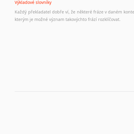
Výkladové slovníky
Hledáte-li
si
práci
v
zahraničí,
bez
životopisu
v
angličtině
s
Každý
překladatel
dobře
ví,
že
některé
fráze
v
daném
kont
stejná
obecná
pravidla,
jako
pro
český
životopis.
Tak
dost
ot
kterým
je
možné
význam
takovýchto
frází
rozklíčovat.
Srovnávací slovníky
Úkolem
srovnávacích
slovníků
je
vyhledat
vhodná
synony
vždy
po
ruce.
Korektory pravopisu pro překladatele
Každý dělá chyby a překlepy a kdo tvrdí, že ne, neříká p
využití moderního softwaru, jenž pravopisné, gramatické n
automaticky opravit.
Rady a návody pro překladatele
Toužíte započít překladatelskou dráhu, ale nevíte, jak na 
raději kvůli osobnímu perfekcionismu, vlastnosti každému p
raději zkontrolovat? V takovém případě jste na správném mí