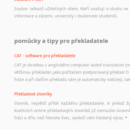
Soubor
odkazů
užitečných
všem,
kteří
uvažují
o
studiu
ve
informace
a
zázemí,
univerzity
i
zkušenosti
studentů.
Práce v USA
pomůcky a tipy pro překladatele
Odkazy
poskytující
cenné
informace
nekomerčního
charak
hledat
práci
na
internetu
případně
osobní
zkušenosti
ostat
CAT - software pro překladatele
CAT je zkratkou z anglického computer-aided translation (ne
Studium v Austrálii
většinou překládán jako počítačem podporovaný překlad či
Soubor
odkazů
užitečných
všem,
kteří
uvažují
o
studiu
v
Aus
fráze a při dalším překladu vám je automaticky nabízejí, ta
a
zázemí,
australské
univerzity
a
samozřejmě
i
osobní
zkuš
Překladové slovníky
Práce v Austrálii
Slovník, největší přítel každého překladatele. A jelikož
Odkazy
poskytující
cenné
informace
nekomerčního
charak
kvalitních online překladových slovníků již nemusíte únavn
hledat
práci
na
internetu
případně
osobní
zkušenosti
ostat
frázi a dřív, než řeknete švec, vyskočí vám hledaný výraz.
Životopis v angličtině