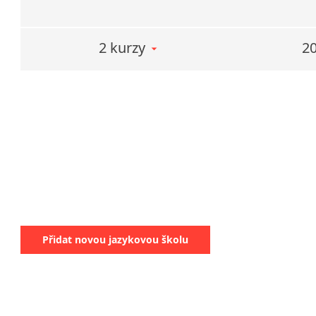
Na v
2 kurzy
20
učeb
Přeč
LEKT
roz
doká
Jsm
6 me
V s
Přidat novou jazykovou školu
NAV
efek