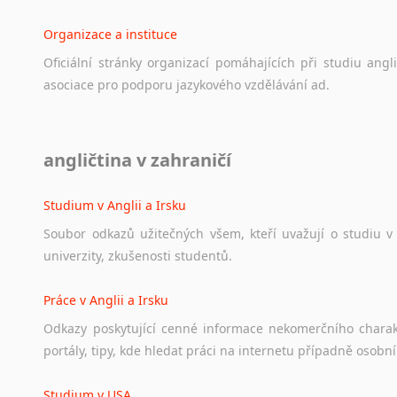
Organizace a instituce
Oficiální
stránky
organizací
pomáhajících
při
studiu
angli
asociace
pro
podporu
jazykového
vzdělávání
ad.
Diskusní fórum
angličtina v zahraničí
Ať
už
se
jedná
o
česká
diskusní
fóra
o
anglickém
jazyce
n
angličtině
na
různá
témata,
vše
naleznete
v
této
rubrice.
Studium v Anglii a Irsku
Soubor
odkazů
užitečných
všem,
kteří
uvažují
o
studiu
v
univerzity,
zkušenosti
studentů.
Práce v Anglii a Irsku
Odkazy
poskytující
cenné
informace
nekomerčního
chara
portály,
tipy,
kde
hledat
práci
na
internetu
případně
osobní
Studium v USA