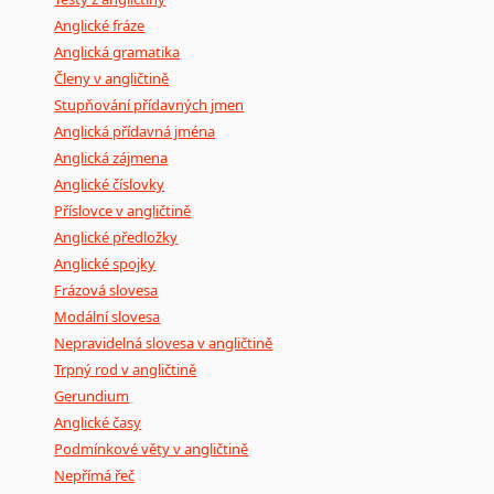
Anglické fráze
Anglická gramatika
Členy v angličtině
Stupňování přídavných jmen
Anglická přídavná jména
Anglická zájmena
Anglické číslovky
Příslovce v angličtině
Anglické předložky
Anglické spojky
Frázová slovesa
Modální slovesa
Nepravidelná slovesa v angličtině
Trpný rod v angličtině
Gerundium
Anglické časy
Podmínkové věty v angličtině
Nepřímá řeč