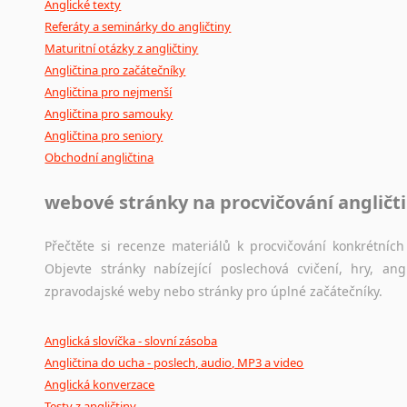
Anglické texty
Referáty a seminárky do angličtiny
Maturitní otázky z angličtiny
Angličtina pro začátečníky
Angličtina pro nejmenší
Angličtina pro samouky
Angličtina pro seniory
Obchodní angličtina
webové stránky na procvičování angličt
Přečtěte si recenze materiálů k procvičování konkrétních 
Objevte stránky nabízející poslechová cvičení, hry, a
zpravodajské weby nebo stránky pro úplné začátečníky.
Anglická slovíčka - slovní zásoba
Angličtina do ucha - poslech, audio, MP3 a video
Anglická konverzace
Testy z angličtiny