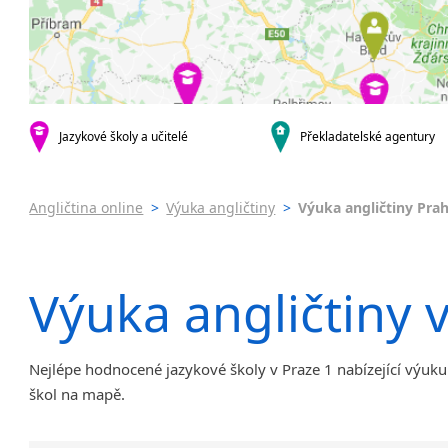
Praha 4
Online 
Praha 5
Výuka a
Praha 6
Výuka a
Praha 10
JŠ nabíze
Pomatur
krajská města
Brno
Jazykov
Jazykové školy a učitelé
Překladatelské agentury
Ostrava
Víkend
Plzeň
Intenzi
Angličtina online
>
Výuka angličtiny
>
Výuka angličtiny Pra
Liberec
Olomouc
Hradec Králové
Výuka angličtiny 
České Budějovice
Pardubice
Zlín
Karlovy Vary
Nejlépe hodnocené jazykové školy v Praze 1 nabízející výuku 
Jihlava
škol na mapě.
malá města podle abecedy
Chomutov