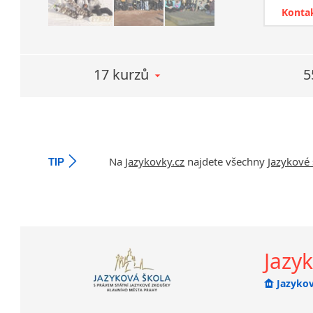
jazykovýc
Konta
konverzač
zkoušky n
17 kurzů
5
DALŠÍ VZ
Na oblibě
workshop
Asistent
jsou dlou
Na
Jazykovky.cz
najdete všechny
Jazykové 
TIP
absolvova
Efektivní 
Jazyk
Jazykov