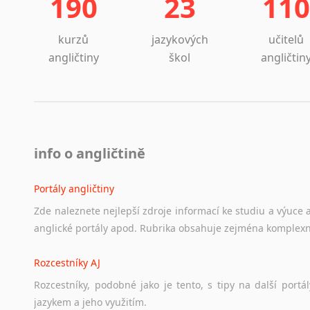
190
23
110
kurzů
jazykových
učitelů
angličtiny
škol
angličtin
info o angličtině
Portály angličtiny
Zde
naleznete
nejlepší
zdroje
informací
ke
studiu
a
výuce
anglické
portály
apod.
Rubrika
obsahuje
zejména
komplexn
Rozcestníky AJ
Rozcestníky,
podobné
jako
je
tento,
s
tipy
na
další
portál
jazykem
a
jeho
využitím.