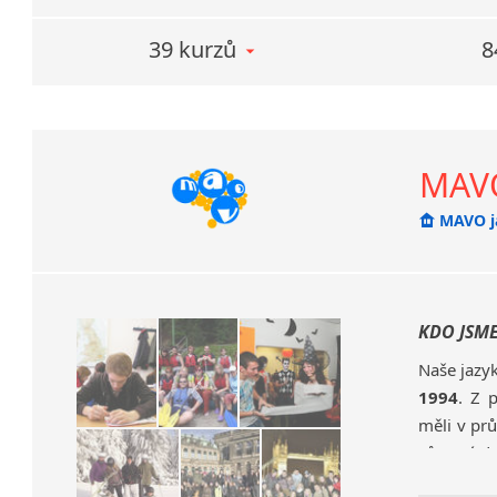
39 kurzů
8
MAVO
MAVO j
KDO JSM
Naše jazy
1994
. Z 
měli v pr
zůstavá do
Nabízíme j