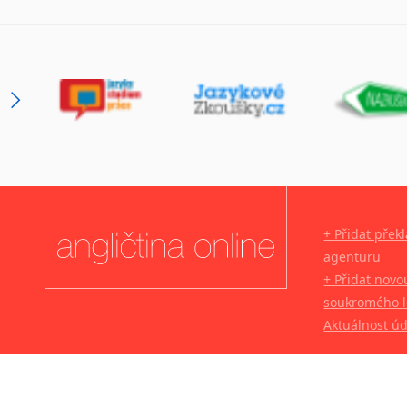
+ Přidat přek
agenturu
+ Přidat novo
soukromého l
Aktuálnost ú