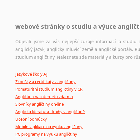
Jazykové korpusy
webové stránky o studiu a výuce angličt
Jazykový korpus je elektronický soubor autentických tex
korpusů, jež umožňují třeba vyhledávání slov a slovních spo
původního zdroje textu.
Objevili jsme za vás nejlepší zdroje informací o studi
anglický jazyk, anglicky mluvící země a anglické portály.
Ostatní pomůcky pro překladatele
studium angličtiny. Naleznete zde materiály a kurzy pro rů
Mix
pomůcek,
jež
mají
potenciál
pomoci
překladateli
v
je
Jazykové školy AJ
poradny
a
pravidla
pravopisu
nebo
stylistické
příručky.
Zkoušky a certifikáty z angličtiny
Pomaturitní studium angličtiny v ČR
Angličtina na internetu zdarma
Slovníky angličtiny on-line
Anglická literatura - knihy v angličtině
Učební pomůcky
Mobilní aplikace na výuku angličtiny
PC programy na výuku angličtiny