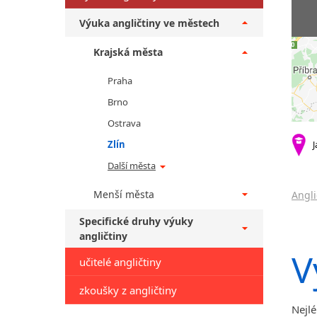
Výuka angličtiny ve městech
Krajská města
Praha
Brno
Ostrava
Zlín
J
Další města
Menší města
Angli
Specifické druhy výuky
angličtiny
V
učitelé angličtiny
zkoušky z angličtiny
Nejlé