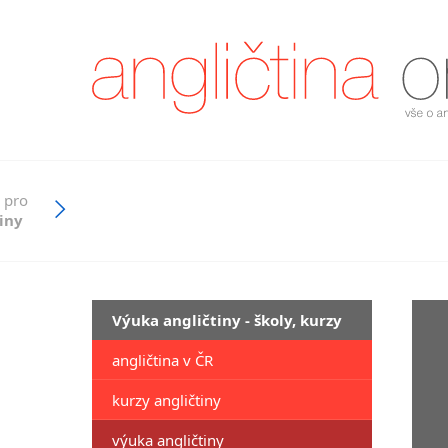
 pro
iny
Výuka angličtiny - školy, kurzy
angličtina v ČR
kurzy angličtiny
výuka angličtiny