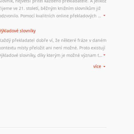
Slovník, největší přítel každého překladatele. A jelikož
žijeme ve 21. století, běžným knižním slovníkům již
odzvonilo. Pomocí kvalitních online překladových slovníků již nemusíte únavně listovat alfabetickým schématem uspořádání, stačí napsat vstupní frázi a dřív, než řeknete švec, vyskočí vám hledaný výraz.
Výkladové slovníky
Každý překladatel dobře ví, že některé fráze v daném
kontextu místy přeložit ani není možné. Proto existují
výkladové slovníky, díky kterým je možné význam takovýchto frází rozklíčovat.
více
Srovnávací slovníky
Úkolem srovnávacích slovníků je vyhledat vhodná
synonyma v daném kontextu, aby měl překladatel
široké možnosti záměny slov vždy po ruce.
Korektory pravopisu pro překladatele
Každý dělá chyby a překlepy a kdo tvrdí, že ne, neříká
pravdu. Překladatelé dneška na rozdíl od svých