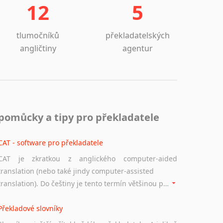
12
5
tlumočníků
překladatelských
angličtiny
agentur
pomůcky a tipy pro překladatele
CAT - software pro překladatele
CAT je zkratkou z anglického computer-aided
translation (nebo také jindy computer-assisted
translation). Do češtiny je tento termín většinou překládán jako počítačem podporovaný překlad či překlad podporovaný počítačem. Nástroje CAT ukládají překládané fráze a při dalším překladu vám je automaticky nabízejí, takže se již nemusíte zdržovat s jejich dalším překládáním.
Překladové slovníky