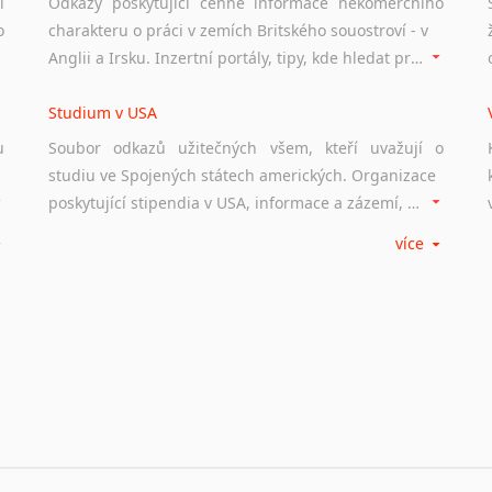
í
Odkazy poskytující cenné informace nekomerčního
o
charakteru o práci v zemích Britského souostroví - v
Anglii a Irsku. Inzertní portály, tipy, kde hledat práci na internetu případně osobní zkušenosti ostatních.
Studium v USA
u
Soubor odkazů užitečných všem, kteří uvažují o
studiu ve Spojených státech amerických. Organizace
poskytující stipendia v USA, informace a zázemí, univerzity i zkušenosti studentů.
více
Práce v USA
m
Odkazy poskytující cenné informace nekomerčního
charakteru o práci ve Spojených státech amerických.
Inzertní portály, tipy, kde hledat práci na internetu případně osobní zkušenosti ostatních.
Studium v Austrálii
Soubor odkazů užitečných všem, kteří uvažují o
studiu v Austrálii a na Novém Zélandě. Organizace