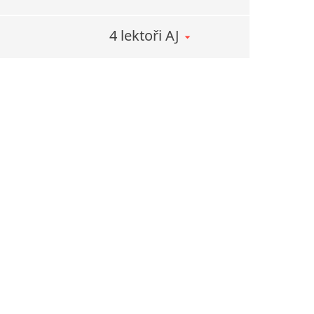
4 lektoři AJ
udity pro firmy a instituce,
,
ení
acím centrem společnosti ETS Global, která se
cení jazykových znalostí. Mezi nejznámější
i patří TOEFL a TOEIC, které lze vykonat přímo
vé školy.