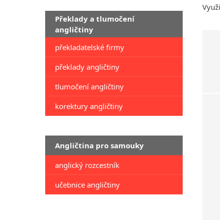
Využi
Překlady a tlumočení
angličtiny
překladatelské firmy
překlady angličtiny
tlumočení angličtiny
korektury angličtiny
Angličtina pro samouky
anglický rozcestník
učebnice angličtiny