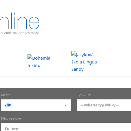
Město
Typ kurzu
Zlín
-- vyberte typ výuky --
-- vyberte město --
-- vyberte typ výuky --
Klíčové slovo
pražské městské části
základní členění výu