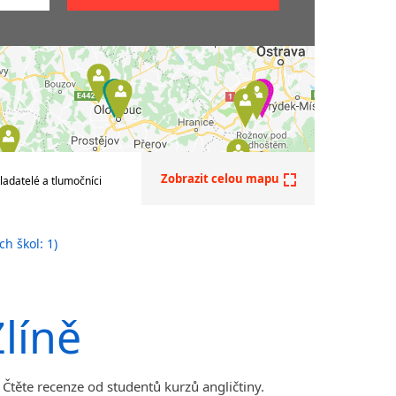
ličtiny
tiny
iny
ine na
s
Zobrazit celou mapu
ladatelé a tlumočníci
ní
h škol: 1)
ličtiny
líně
ličtiny
 Čtěte recenze od studentů kurzů angličtiny.