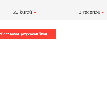
20 kurzů
3 recenze
Zajišťujeme také:
kurzy a jazykové a
individuální výuku
Přidat novou jazykovou školu
překlady a tlumoč
Jsme oficiálním testov
specializuje na hodno
zkoušky této společnost
v prostorách naší jazyko