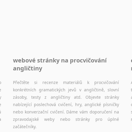
poskytující stipendia, informace a zázemí, australské univerzity a samozřejmě i osobní zkušenosti studentů.
Práce v Austrálii
Odkazy poskytující cenné informace nekomerčního
charakteru o práci v Austrálii a na Novém Zélandě.
Inzertní portály, tipy, kde hledat práci na internetu případně osobní zkušenosti ostatních.
Životopis v angličtině
webové stránky na procvičování
Hledáte-li si práci v zahraničí, bez životopisu v
angličtiny
angličtině se pravděpodobně neobejdete. Utěšit vás
však může fakt, že pro něj platí stejná obecná pravidla, jako pro český životopis. Tak dost otálení a začněte s pomocí materiálů na této stránce psát!
o
Přečtěte si recenze materiálů k procvičování
e
konkrétních gramatických jevů v angličtině, slovní
y
zásoby, testy z angličtiny atd. Objevte stránky
e
nabízející poslechová cvičení, hry, anglické písničky
ů
nebo konverzační cvičení. Dáme vám doporučení na
a
zpravodajské weby nebo stránky pro úplné
začátečníky.