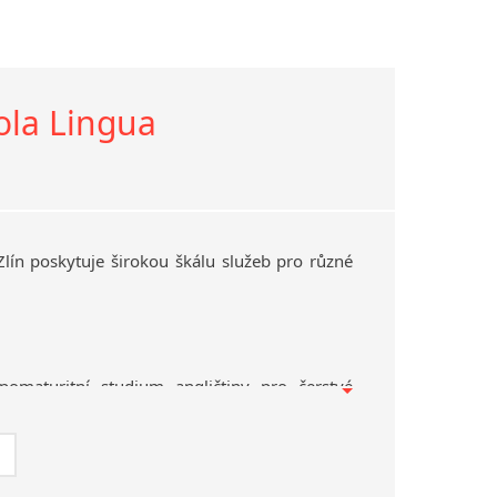
ola Lingua
Zlín poskytuje širokou škálu služeb pro různé
pomaturitní studium angličtiny pro čerstvé
 pro veřejnost
ličtinou