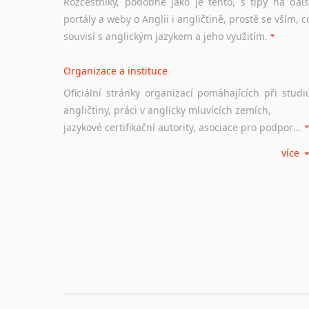
Rozcestníky, podobné jako je tento, s tipy na dalš
portály a weby o Anglii i angličtině, prostě se vším, c
souvisí s anglickým jazykem a jeho využitím.
Organizace a instituce
Oficiální stránky organizací pomáhajících při studi
angličtiny, práci v anglicky mluvících zemích,
jazykové certifikační autority, asociace pro podporu jazykového vzdělávání ad.
více
Diskusní fórum
Ať už se jedná o česká diskusní fóra o anglické
jazyce nebo světová diskusní fóra na téma angličtiny
nebo prostě jen "pokec" v angličtině na různá témata, vše naleznete v této rubrice.