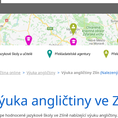
Praha
Skupinová výuka ang
Praha 1
Individuální výuka
angličtiny
Praha 2
Firemní výuka anglič
Praha 4
Online výuka angličt
Praha 5
Výuka angličtiny onl
Praha 6
PC
Praha 10
Výuka angličtiny pře
krajská města
skype
azykové školy a učitelé
Překladatelské agentury
Přek
Brno
JŠ nabízející intenziv
výuku
Ostrava
Pomaturitní studium
Plzeň
čtina online
>
Výuka angličtiny
>
Výuka angličtiny Zlín
(Nalezenýc
angličtiny
Liberec
Jazykové pobyty s
Olomouc
angličtinou
Hradec Králové
Víkendová výuka ang
ýuka angličtiny ve Z
České Budějovice
Intenzivní výuka ang
Pardubice
Zlín
pe hodnocené jazykové školy ve Zlíně nabízející výuku angličtiny.
Karlovy Vary