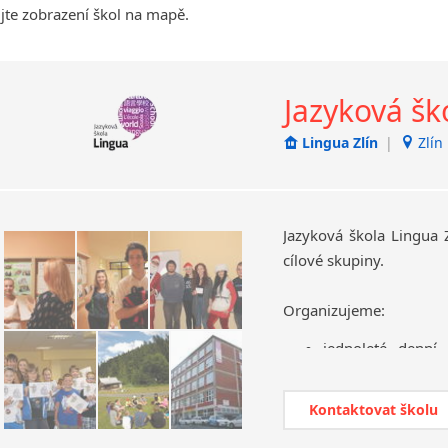
jte zobrazení škol na mapě.
Jihlava
malá města podle abecedy
Chomutov
Jazyková šk
Chrudim
Děčín
Lingua Zlín
|
Zlín
Hodonín
Klatovy
Kolín
Most
Jazyková škola Lingua 
Prostějov
cílové skupiny.
Sedlčany
Organizujeme:
Tišnov
Vysoká nad Labem
jednoleté denní 
maturanty
docházkové kurzy
Kontaktovat školu
dětské kurzy
letní tábory s ang