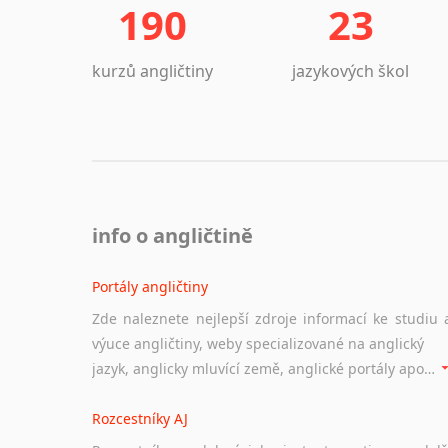
190
23
kurzů angličtiny
jazykových škol
info o angličtině
Portály angličtiny
Zde naleznete nejlepší zdroje informací ke studiu 
výuce angličtiny, weby specializované na anglický
jazyk, anglicky mluvící země, anglické portály apod. Rubrika obsahuje zejména komplexní a maximálně kvalitní stránky využitelné ke studiu angličtiny.
Rozcestníky AJ