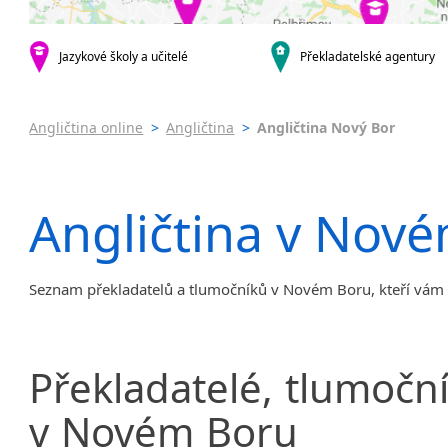
Praha 4
Praha 5
Praha 6
Jazykové školy a učitelé
Překladatelské agentury
Praha 7
Praha 8
Angličtina online
>
Angličtina
>
Angličtina Nový Bor
Praha 10
krajská města
Brno
Angličtina v Nov
Ostrava
Plzeň
Liberec
Seznam překladatelů a tlumočníků v Novém Boru, kteří vám
Olomouc
Hradec Králové
České Budějovice
Pardubice
Překladatelé,
tlumoční
Zlín
v
Novém
Boru
Karlovy Vary
Jihlava