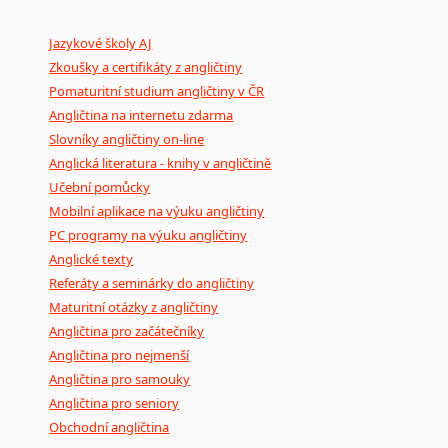
Mix
pomůcek,
jež
mají
potenciál
pomoci
překladateli
v
je
Jazykové školy AJ
poradny
a
pravidla
pravopisu
nebo
stylistické
příručky.
Zkoušky a certifikáty z angličtiny
Pomaturitní studium angličtiny v ČR
Angličtina na internetu zdarma
Slovníky angličtiny on-line
Anglická literatura - knihy v angličtině
Učební pomůcky
Mobilní aplikace na výuku angličtiny
PC programy na výuku angličtiny
Anglické texty
Referáty a seminárky do angličtiny
Maturitní otázky z angličtiny
Angličtina pro začátečníky
Angličtina pro nejmenší
Angličtina pro samouky
Angličtina pro seniory
Obchodní angličtina