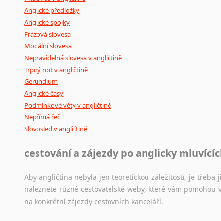
Anglické předložky
Anglické spojky
Frázová slovesa
Modální slovesa
Nepravidelná slovesa v angličtině
Trpný rod v angličtině
Gerundium
Anglické časy
Podmínkové věty v angličtině
Nepřímá řeč
Slovosled v angličtině
cestování a zájezdy po anglicky mluvící
Aby angličtina nebyla jen teoretickou záležitostí, je třeba j
naleznete různé cestovatelské weby, které vám pomohou vy
na konkrétní zájezdy cestovních kanceláří.