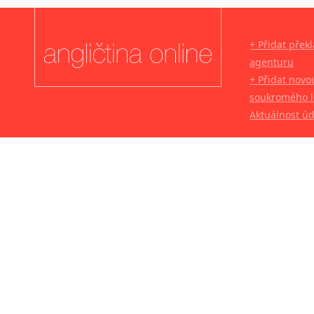
+ Přidat přek
agenturu
+ Přidat novo
soukromého l
Aktuálnost ú