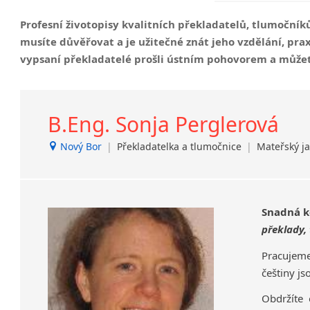
malá města podle abecedy
Profesní životopisy kvalitních překladatelů, tlumoční
Benátky nad Jizerou
musíte důvěřovat a je užitečné znát jeho vzdělání, pra
Blatnice
vypsaní překladatelé prošli ústním pohovorem a můžet
Blatnička
Brandýs nad Labem-Stará Boleslav
Břeclav
B.Eng. Sonja Perglerová
Chomutov
Chrudim
Nový Bor
|
Překladatelka a tlumočnice
|
Mateřský ja
Dačice
Děčín
Dvůr Králové nad Labem
Snadná k
Havlíčkův Brod
překlady,
Hodonín
Jílové u Prahy
Pracujeme
Kladno
češtiny j
Klatovy
Obdržíte
Kolín