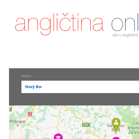
Město
Nový Bor
-- vyberte město --
pražské městské části
Praha
Praha 1
Praha 2