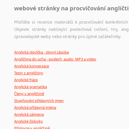
webové stránky na procvičování angličt
Přečtěte si recenze materiálů k procvičování konkrétních 
Objevte stránky nabízející poslechová cvičení, hry, a
zpravodajské weby nebo stránky pro úplné začátečníky.
Anglická slovíčka - slovní zásoba
Angličtina do ucha - poslech, audio, MP3 a video
Anglická konverzace
Testy z angličtiny
Anglické fráze
Anglická gramatika
Členy v angličtině
Stupňování přídavných jmen
Anglická přídavná jména
Anglická zájmena
Anglické číslovky
Příslovce v angličtině