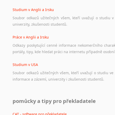
angličtině
na
různá
témata,
vše
naleznete
v
této
rubrice.
Studium v Anglii a Irsku
Soubor
odkazů
užitečných
všem,
kteří
uvažují
o
studiu
v
univerzity,
zkušenosti
studentů.
Práce v Anglii a Irsku
Odkazy
poskytující
cenné
informace
nekomerčního
chara
portály,
tipy,
kde
hledat
práci
na
internetu
případně
osobní
Studium v USA
Soubor
odkazů
užitečných
všem,
kteří
uvažují
o
studiu
ve
informace
a
zázemí,
univerzity
i
zkušenosti
studentů.
Práce v USA
pomůcky a tipy pro překladatele
Odkazy
poskytující
cenné
informace
nekomerčního
charak
hledat
práci
na
internetu
případně
osobní
zkušenosti
ostat
CAT - software pro překladatele