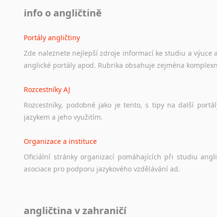
info o angličtině
Portály angličtiny
Zde
naleznete
nejlepší
zdroje
informací
ke
studiu
a
výuce
anglické
portály
apod.
Rubrika
obsahuje
zejména
komplexn
Rozcestníky AJ
Rozcestníky,
podobné
jako
je
tento,
s
tipy
na
další
portál
jazykem
a
jeho
využitím.
Organizace a instituce
Oficiální
stránky
organizací
pomáhajících
při
studiu
angli
asociace
pro
podporu
jazykového
vzdělávání
ad.
Diskusní fórum
angličtina v zahraničí
Ať
už
se
jedná
o
česká
diskusní
fóra
o
anglickém
jazyce
n