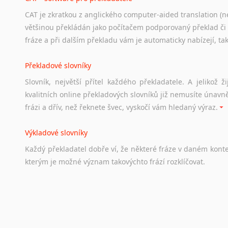
CAT je zkratkou z anglického computer-aided translation (ne
Studium v Austrálii
většinou překládán jako počítačem podporovaný překlad či
Soubor
odkazů
užitečných
všem,
kteří
uvažují
o
studiu
v
Aus
fráze a při dalším překladu vám je automaticky nabízejí, ta
a
zázemí,
australské
univerzity
a
samozřejmě
i
osobní
zkuš
Překladové slovníky
Práce v Austrálii
Slovník, největší přítel každého překladatele. A jelikož
Odkazy
poskytující
cenné
informace
nekomerčního
charak
kvalitních online překladových slovníků již nemusíte únavn
hledat
práci
na
internetu
případně
osobní
zkušenosti
ostat
frázi a dřív, než řeknete švec, vyskočí vám hledaný výraz.
Životopis v angličtině
Výkladové slovníky
Hledáte-li
si
práci
v
zahraničí,
bez
životopisu
v
angličtině
s
Každý
překladatel
dobře
ví,
že
některé
fráze
v
daném
kont
stejná
obecná
pravidla,
jako
pro
český
životopis.
Tak
dost
ot
kterým
je
možné
význam
takovýchto
frází
rozklíčovat.
Srovnávací slovníky
Úkolem
srovnávacích
slovníků
je
vyhledat
vhodná
synony
vždy
po
ruce.