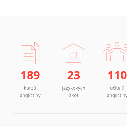
189
23
110
kurzů
jazykových
učitelů
angličtiny
škol
angličtin