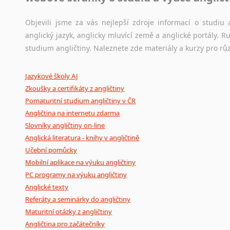
korpusů, jež umožňují třeba vyhledávání slov a slovních spo
původního zdroje textu.
Objevili jsme za vás nejlepší zdroje informací o studi
anglický jazyk, anglicky mluvící země a anglické portály.
Ostatní pomůcky pro překladatele
studium angličtiny. Naleznete zde materiály a kurzy pro rů
Mix
pomůcek,
jež
mají
potenciál
pomoci
překladateli
v
je
Jazykové školy AJ
poradny
a
pravidla
pravopisu
nebo
stylistické
příručky.
Zkoušky a certifikáty z angličtiny
Pomaturitní studium angličtiny v ČR
Angličtina na internetu zdarma
Slovníky angličtiny on-line
Anglická literatura - knihy v angličtině
Učební pomůcky
Mobilní aplikace na výuku angličtiny
PC programy na výuku angličtiny
Anglické texty
Referáty a seminárky do angličtiny
Maturitní otázky z angličtiny
Angličtina pro začátečníky