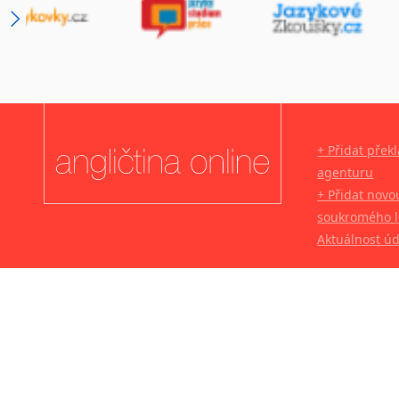
+ Přidat přek
agenturu
+ Přidat novo
soukromého l
Aktuálnost ú