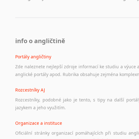
info o angličtině
Portály angličtiny
Zde
naleznete
nejlepší
zdroje
informací
ke
studiu
a
výuce
anglické
portály
apod.
Rubrika
obsahuje
zejména
komplexn
Rozcestníky AJ
Rozcestníky,
podobné
jako
je
tento,
s
tipy
na
další
portál
jazykem
a
jeho
využitím.
Organizace a instituce
Oficiální
stránky
organizací
pomáhajících
při
studiu
angli