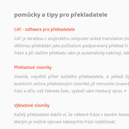
Práce v USA
pomůcky a tipy pro překladatele
Odkazy
poskytující
cenné
informace
nekomerčního
charak
hledat
práci
na
internetu
případně
osobní
zkušenosti
ostat
CAT - software pro překladatele
CAT je zkratkou z anglického computer-aided translation (ne
Studium v Austrálii
většinou překládán jako počítačem podporovaný překlad či
Soubor
odkazů
užitečných
všem,
kteří
uvažují
o
studiu
v
Aus
fráze a při dalším překladu vám je automaticky nabízejí, ta
a
zázemí,
australské
univerzity
a
samozřejmě
i
osobní
zkuš
Překladové slovníky
Práce v Austrálii
Slovník, největší přítel každého překladatele. A jelikož
Odkazy
poskytující
cenné
informace
nekomerčního
charak
kvalitních online překladových slovníků již nemusíte únavn
hledat
práci
na
internetu
případně
osobní
zkušenosti
ostat
frázi a dřív, než řeknete švec, vyskočí vám hledaný výraz.
Životopis v angličtině
Výkladové slovníky
Hledáte-li
si
práci
v
zahraničí,
bez
životopisu
v
angličtině
s
Každý
překladatel
dobře
ví,
že
některé
fráze
v
daném
kont
stejná
obecná
pravidla,
jako
pro
český
životopis.
Tak
dost
ot
kterým
je
možné
význam
takovýchto
frází
rozklíčovat.