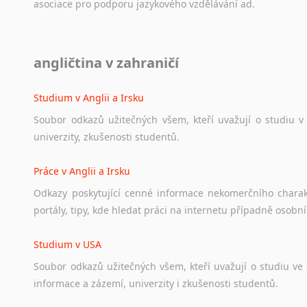
asociace
pro
podporu
jazykového
vzdělávání
ad.
Diskusní fórum
angličtina v zahraničí
Ať
už
se
jedná
o
česká
diskusní
fóra
o
anglickém
jazyce
n
angličtině
na
různá
témata,
vše
naleznete
v
této
rubrice.
Studium v Anglii a Irsku
Soubor
odkazů
užitečných
všem,
kteří
uvažují
o
studiu
v
univerzity,
zkušenosti
studentů.
Práce v Anglii a Irsku
Odkazy
poskytující
cenné
informace
nekomerčního
chara
portály,
tipy,
kde
hledat
práci
na
internetu
případně
osobní
Studium v USA
Soubor
odkazů
užitečných
všem,
kteří
uvažují
o
studiu
ve
informace
a
zázemí,
univerzity
i
zkušenosti
studentů.