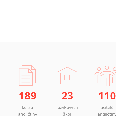
189
23
110
kurzů
jazykových
učitelů
angličtiny
škol
angličtin