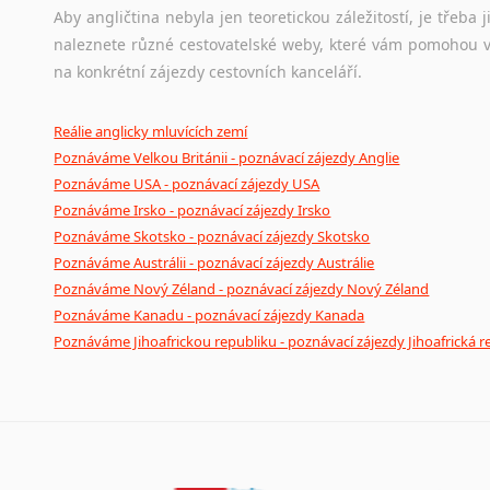
Aby angličtina nebyla jen teoretickou záležitostí, je třeba j
naleznete různé cestovatelské weby, které vám pomohou vy
na konkrétní zájezdy cestovních kanceláří.
Reálie anglicky mluvících zemí
Poznáváme Velkou Británii - poznávací zájezdy Anglie
Poznáváme USA - poznávací zájezdy USA
Poznáváme Irsko - poznávací zájezdy Irsko
Poznáváme Skotsko - poznávací zájezdy Skotsko
Poznáváme Austrálii - poznávací zájezdy Austrálie
Poznáváme Nový Zéland - poznávací zájezdy Nový Zéland
Poznáváme Kanadu - poznávací zájezdy Kanada
Poznáváme Jihoafrickou republiku - poznávací zájezdy Jihoafrická r