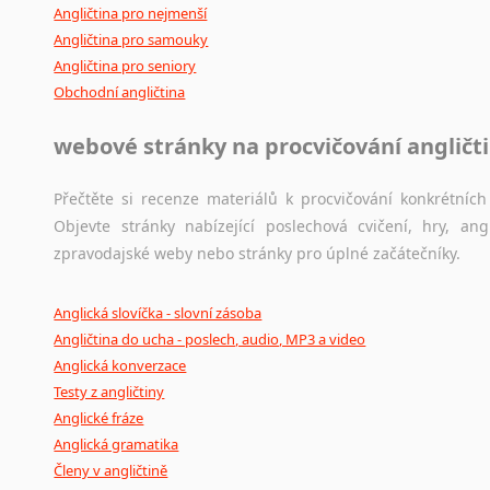
Angličtina pro nejmenší
Angličtina pro samouky
Angličtina pro seniory
Obchodní angličtina
webové stránky na procvičování angličt
Přečtěte si recenze materiálů k procvičování konkrétních 
Objevte stránky nabízející poslechová cvičení, hry, a
zpravodajské weby nebo stránky pro úplné začátečníky.
Anglická slovíčka - slovní zásoba
Angličtina do ucha - poslech, audio, MP3 a video
Anglická konverzace
Testy z angličtiny
Anglické fráze
Anglická gramatika
Členy v angličtině