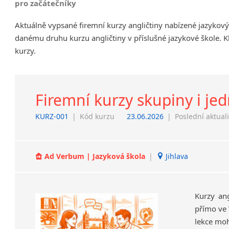
pro začátečníky
Chrudim
Aktuálně vypsané firemní kurzy angličtiny nabízené jazykový
Děčín
danému druhu kurzu angličtiny v příslušné jazykové škole. K
Hodonín
kurzy.
Klatovy
Kolín
Most
Prostějov
Firemní kurzy skupiny i jed
Sedlčany
KURZ-001
|
Kód kurzu
23.06.2026
|
Poslední aktual
Tišnov
Vysoká nad Labem
Ad Verbum | Jazyková škola
|
Jihlava
Kurzy ang
přímo ve 