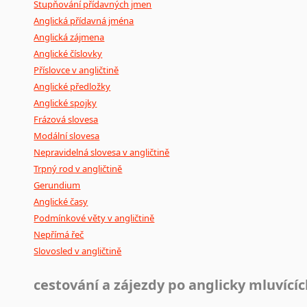
Stupňování přídavných jmen
Anglická přídavná jména
Anglická zájmena
Anglické číslovky
Příslovce v angličtině
Anglické předložky
Anglické spojky
Frázová slovesa
Modální slovesa
Nepravidelná slovesa v angličtině
Trpný rod v angličtině
Gerundium
Anglické časy
Podmínkové věty v angličtině
Nepřímá řeč
Slovosled v angličtině
cestování a zájezdy po anglicky mluvící