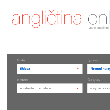
Město
Typ kurzu
Jihlava
Firemní kurz
-- vyberte město --
-- vyberte 
Intenzita
Čas výuky
pražské městské části
základní 
-- vyberte intenzitu --
-- vyberte čas
Praha
Kurzy a
skupin
Praha 1
-- vyberte intenzitu --
-- vyberte
Individ
Praha 2
1-2 hodiny týdně
Ranní (zač
Firemní