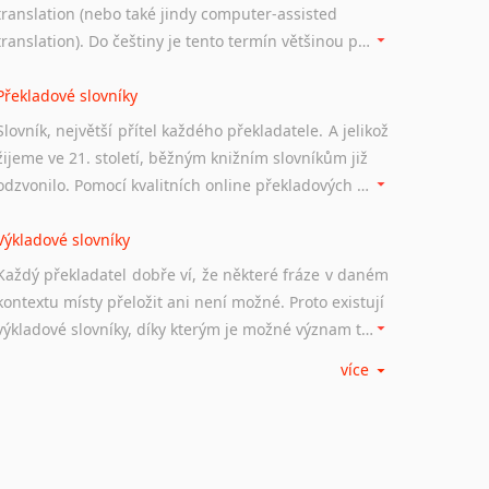
translation (nebo také jindy computer-assisted
translation). Do češtiny je tento termín většinou překládán jako počítačem podporovaný překlad či překlad podporovaný počítačem. Nástroje CAT ukládají překládané fráze a při dalším překladu vám je automaticky nabízejí, takže se již nemusíte zdržovat s jejich dalším překládáním.
Překladové slovníky
Slovník, největší přítel každého překladatele. A jelikož
žijeme ve 21. století, běžným knižním slovníkům již
odzvonilo. Pomocí kvalitních online překladových slovníků již nemusíte únavně listovat alfabetickým schématem uspořádání, stačí napsat vstupní frázi a dřív, než řeknete švec, vyskočí vám hledaný výraz.
Výkladové slovníky
Každý překladatel dobře ví, že některé fráze v daném
kontextu místy přeložit ani není možné. Proto existují
výkladové slovníky, díky kterým je možné význam takovýchto frází rozklíčovat.
více
Srovnávací slovníky
Úkolem srovnávacích slovníků je vyhledat vhodná
synonyma v daném kontextu, aby měl překladatel
široké možnosti záměny slov vždy po ruce.