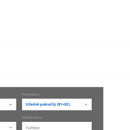
Pokročilost
Středně pokročilý (B1+B2)
-- vyberte pokročilost --
Klíčové slovo
zů
kurz je pro studenty
pokročilosti