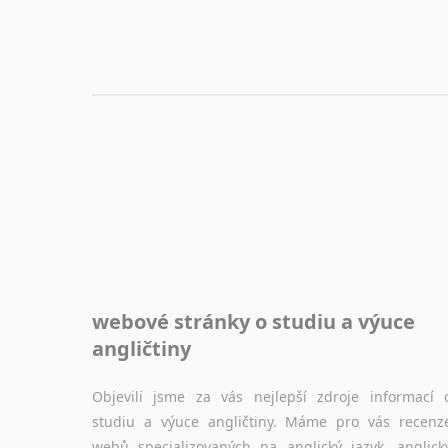
webové stránky o studiu a výuce
angličtiny
Objevili jsme za vás nejlepší zdroje informací 
studiu a výuce angličtiny. Máme pro vás recenz
webů specializovaných na anglický jazyk, anglick