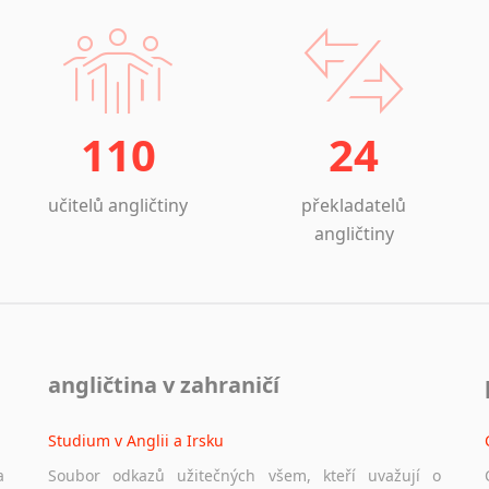
110
24
učitelů angličtiny
překladatelů
angličtiny
angličtina v zahraničí
Studium v Anglii a Irsku
a
Soubor odkazů užitečných všem, kteří uvažují o