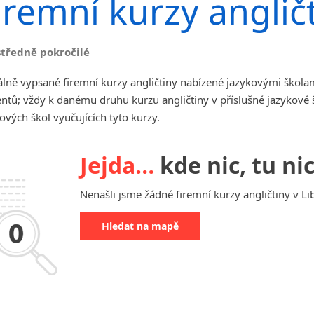
iremní kurzy angličt
angličtiny
Jihlava
malá města podle abecedy
středně pokročilé
Chomutov
Chrudim
lně vypsané firemní kurzy angličtiny nabízené jazykovými školam
Děčín
ntů; vždy k danému druhu kurzu angličtiny v příslušné jazykové
Hodonín
ových škol vyučujících tyto kurzy.
Klatovy
Kolín
Jejda…
kde nic, tu nic
Most
Prostějov
Nenašli jsme žádné firemní kurzy angličtiny v Lib
Sedlčany
Tišnov
Hledat na mapě
Vysoká nad Labem