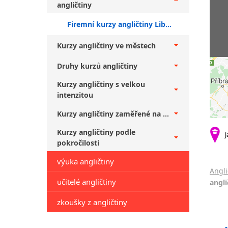
angličtiny
Firemní kurzy angličtiny Liberec + středně pokročilí
Kurzy angličtiny ve městech
Druhy kurzů angličtiny
Kurzy angličtiny s velkou
intenzitou
Kurzy angličtiny zaměřené na ...
Kurzy angličtiny podle
J
pokročilosti
výuka angličtiny
Angli
učitelé angličtiny
angli
zkoušky z angličtiny