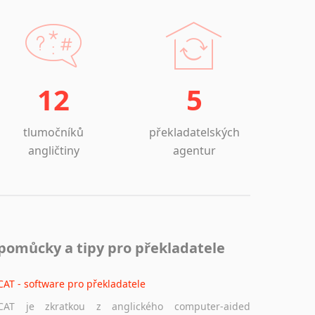
12
5
tlumočníků
překladatelských
angličtiny
agentur
pomůcky a tipy pro překladatele
CAT - software pro překladatele
CAT je zkratkou z anglického computer-aided