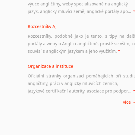
výuce angličtiny, weby specializované na anglický
jazyk, anglicky mluvící země, anglické portály apod. Rubrika obsahuje zejména komplexní a maximálně kvalitní stránky využitelné ke studiu angličtiny.
Rozcestníky AJ
Rozcestníky, podobné jako je tento, s tipy na dalš
portály a weby o Anglii i angličtině, prostě se vším, c
souvisí s anglickým jazykem a jeho využitím.
Organizace a instituce
Oficiální stránky organizací pomáhajících při studi
angličtiny, práci v anglicky mluvících zemích,
jazykové certifikační autority, asociace pro podporu jazykového vzdělávání ad.
více
Diskusní fórum
Ať už se jedná o česká diskusní fóra o anglické
jazyce nebo světová diskusní fóra na téma angličtiny
nebo prostě jen "pokec" v angličtině na různá témata, vše naleznete v této rubrice.