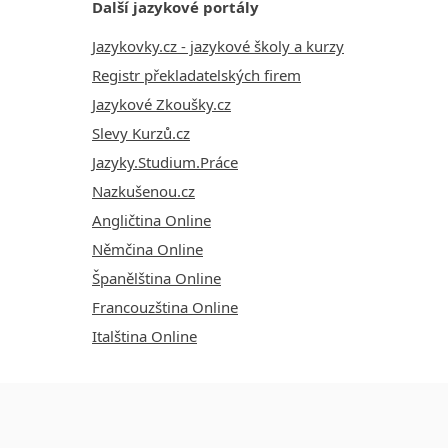
Další jazykové portály
Jazykovky.cz - jazykové školy a kurzy
Registr překladatelských firem
Jazykové Zkoušky.cz
Slevy Kurzů.cz
Jazyky.Studium.Práce
Nazkušenou.cz
Angličtina Online
Němčina Online
Španělština Online
Francouzština Online
Italština Online