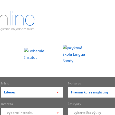
Město
Typ kurzu
Liberec
Firemní kurzy angličtiny
-- vyberte město --
-- vyberte typ --
Intenzita
Čas výuky
pražské městské části
základní členění kur
-- vyberte intenzitu --
-- vyberte čas výuky --