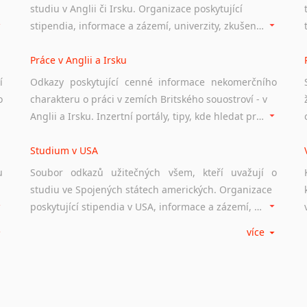
studiu v Anglii či Irsku. Organizace poskytující
stipendia, informace a zázemí, univerzity, zkušenosti studentů.
Práce v Anglii a Irsku
í
Odkazy poskytující cenné informace nekomerčního
o
charakteru o práci v zemích Britského souostroví - v
Anglii a Irsku. Inzertní portály, tipy, kde hledat práci na internetu případně osobní zkušenosti ostatních.
Studium v USA
u
Soubor odkazů užitečných všem, kteří uvažují o
studiu ve Spojených státech amerických. Organizace
poskytující stipendia v USA, informace a zázemí, univerzity i zkušenosti studentů.
více
Práce v USA
m
Odkazy poskytující cenné informace nekomerčního
charakteru o práci ve Spojených státech amerických.
Inzertní portály, tipy, kde hledat práci na internetu případně osobní zkušenosti ostatních.