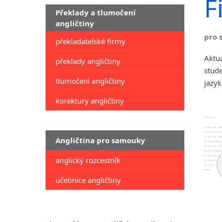
F
Překlady a tlumočení
angličtiny
pro 
překladatelské firmy
Aktuá
překlady angličtiny
stude
tlumočení angličtiny
jazyk
korektury angličtiny
Angličtina pro samouky
anglický rozcestník
učebnice angličtiny