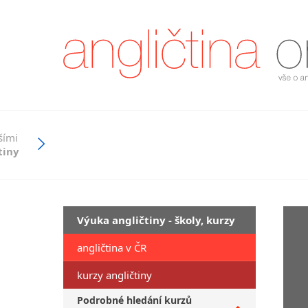
šími
tiny
Výuka angličtiny - školy, kurzy
angličtina v ČR
kurzy angličtiny
Podrobné hledání kurzů