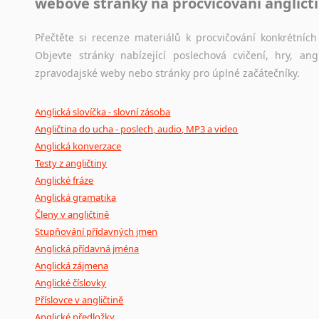
webové stránky na procvičování angličt
Přečtěte si recenze materiálů k procvičování konkrétních 
Objevte stránky nabízející poslechová cvičení, hry, a
zpravodajské weby nebo stránky pro úplné začátečníky.
Anglická slovíčka - slovní zásoba
Angličtina do ucha - poslech, audio, MP3 a video
Anglická konverzace
Testy z angličtiny
Anglické fráze
Anglická gramatika
Členy v angličtině
Stupňování přídavných jmen
Anglická přídavná jména
Anglická zájmena
Anglické číslovky
Příslovce v angličtině
Anglické předložky