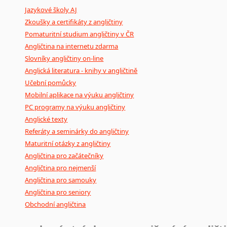
Jazykové školy AJ
poradny
a
pravidla
pravopisu
nebo
stylistické
příručky.
Zkoušky a certifikáty z angličtiny
Pomaturitní studium angličtiny v ČR
Angličtina na internetu zdarma
Slovníky angličtiny on-line
Anglická literatura - knihy v angličtině
Učební pomůcky
Mobilní aplikace na výuku angličtiny
PC programy na výuku angličtiny
Anglické texty
Referáty a seminárky do angličtiny
Maturitní otázky z angličtiny
Angličtina pro začátečníky
Angličtina pro nejmenší
Angličtina pro samouky
Angličtina pro seniory
Obchodní angličtina