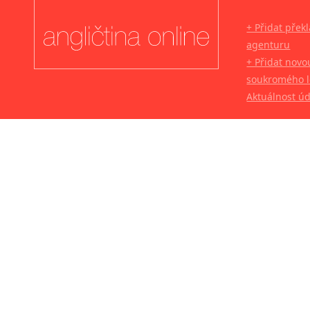
+ Přidat přek
agenturu
+ Přidat novo
soukromého l
Aktuálnost ú