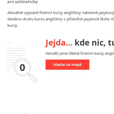
pro začátečníky
Chrudim
Aktuálně vypsané firemní kurzy angličtiny nabízené jazykový
Děčín
danému druhu kurzu angličtiny v příslušné jazykové škole. K
Hodonín
kurzy.
Klatovy
Kolín
Most
Jejda…
kde nic, t
Prostějov
Sedlčany
Nenašli jsme žádné firemní kurzy anglič
Tišnov
Hledat na mapě
Vysoká nad Labem