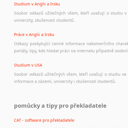
Studium v Anglii a Irsku
Soubor
odkazů
užitečných
všem,
kteří
uvažují
o
studiu
v
univerzity,
zkušenosti
studentů.
Práce v Anglii a Irsku
Odkazy
poskytující
cenné
informace
nekomerčního
chara
portály,
tipy,
kde
hledat
práci
na
internetu
případně
osobní
Studium v USA
Soubor
odkazů
užitečných
všem,
kteří
uvažují
o
studiu
ve
informace
a
zázemí,
univerzity
i
zkušenosti
studentů.
Práce v USA
pomůcky a tipy pro překladatele
Odkazy
poskytující
cenné
informace
nekomerčního
charak
hledat
práci
na
internetu
případně
osobní
zkušenosti
ostat
CAT - software pro překladatele