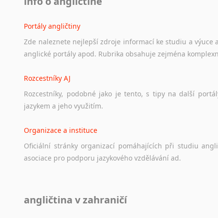
info o angličtině
Portály angličtiny
Zde
naleznete
nejlepší
zdroje
informací
ke
studiu
a
výuce
anglické
portály
apod.
Rubrika
obsahuje
zejména
komplexn
Rozcestníky AJ
Rozcestníky,
podobné
jako
je
tento,
s
tipy
na
další
portál
jazykem
a
jeho
využitím.
Organizace a instituce
Oficiální
stránky
organizací
pomáhajících
při
studiu
angli
asociace
pro
podporu
jazykového
vzdělávání
ad.
Diskusní fórum
angličtina v zahraničí
Ať
už
se
jedná
o
česká
diskusní
fóra
o
anglickém
jazyce
n
angličtině
na
různá
témata,
vše
naleznete
v
této
rubrice.