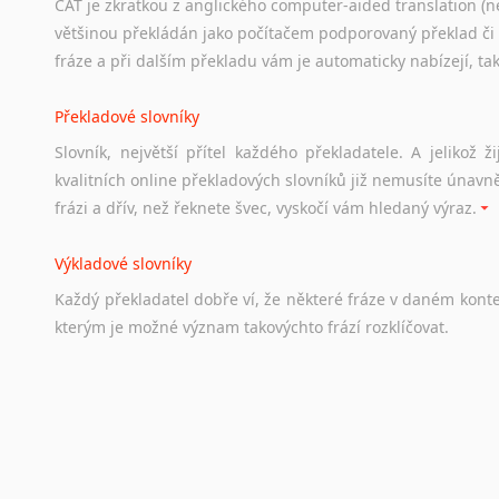
CAT je zkratkou z anglického computer-aided translation (ne
Studium v Austrálii
většinou překládán jako počítačem podporovaný překlad či
Soubor
odkazů
užitečných
všem,
kteří
uvažují
o
studiu
v
Aus
fráze a při dalším překladu vám je automaticky nabízejí, ta
a
zázemí,
australské
univerzity
a
samozřejmě
i
osobní
zkuš
Překladové slovníky
Práce v Austrálii
Slovník, největší přítel každého překladatele. A jelikož
Odkazy
poskytující
cenné
informace
nekomerčního
charak
kvalitních online překladových slovníků již nemusíte únavn
hledat
práci
na
internetu
případně
osobní
zkušenosti
ostat
frázi a dřív, než řeknete švec, vyskočí vám hledaný výraz.
Životopis v angličtině
Výkladové slovníky
Hledáte-li
si
práci
v
zahraničí,
bez
životopisu
v
angličtině
s
Každý
překladatel
dobře
ví,
že
některé
fráze
v
daném
kont
stejná
obecná
pravidla,
jako
pro
český
životopis.
Tak
dost
ot
kterým
je
možné
význam
takovýchto
frází
rozklíčovat.
Srovnávací slovníky
Úkolem
srovnávacích
slovníků
je
vyhledat
vhodná
synony
vždy
po
ruce.