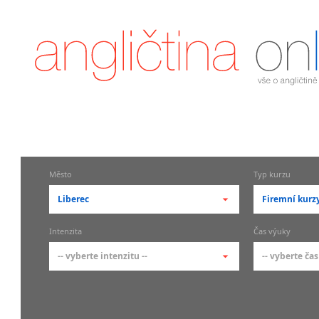
Město
Typ kurzu
Liberec
Firemní kurz
-- vyberte město --
-- vyberte 
Intenzita
Čas výuky
pražské městské části
základní 
-- vyberte intenzitu --
-- vyberte čas
Praha
Kurzy a
skupin
Praha 1
-- vyberte intenzitu --
-- vyberte
Individ
Praha 2
1-2 hodiny týdně
Ranní (zač
Firemní