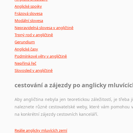
Anglické spojky
Frázová slovesa
Modální slovesa
Nepravidelná slovesa v angličtině
Trpný rod v angličtině
Gerundium
Anglické časy
Podmínkové věty v angličtině
Nepřímá řeč
Slovosled v angličtině
cestování a zájezdy po anglicky mluvící
Aby angličtina nebyla jen teoretickou záležitostí, je třeba j
naleznete různé cestovatelské weby, které vám pomohou vy
na konkrétní zájezdy cestovních kanceláří.
Reálie anglicky mluvících zemí