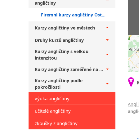
angličtiny
Firemní kurzy angličtiny Ostrava + středně pokročilí
Kurzy angličtiny ve městech
Druhy kurzů angličtiny
Kurzy angličtiny s velkou
intenzitou
Kurzy angličtiny zaměřené na ...
Kurzy angličtiny podle
J
pokročilosti
výuka angličtiny
Angli
učitelé angličtiny
angli
zkoušky z angličtiny