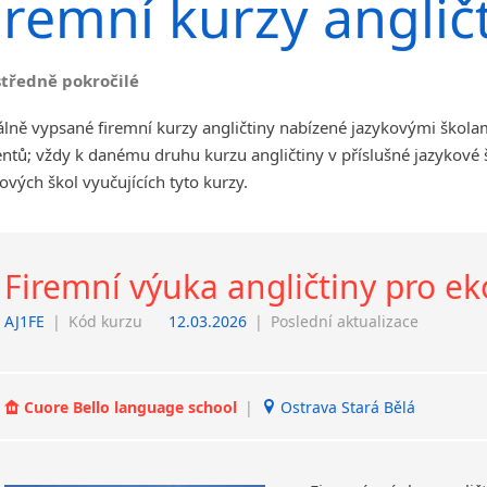
iremní kurzy anglič
angličtiny
Jihlava
malá města podle abecedy
středně pokročilé
Chomutov
Chrudim
lně vypsané firemní kurzy angličtiny nabízené jazykovými škola
Děčín
ntů; vždy k danému druhu kurzu angličtiny v příslušné jazykové
Hodonín
ových škol vyučujících tyto kurzy.
Klatovy
Kolín
Most
Firemní výuka angličtiny pro 
Prostějov
Sedlčany
AJ1FE
|
Kód kurzu
12.03.2026
|
Poslední aktualizace
Tišnov
Vysoká nad Labem
Cuore Bello language school
|
Ostrava Stará Bělá