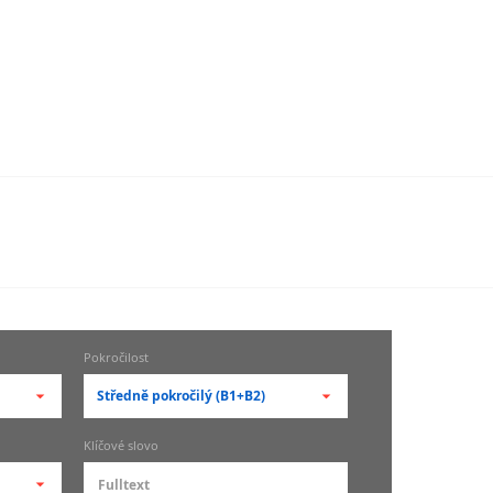
Pokročilost
Středně pokročilý (B1+B2)
-- vyberte pokročilost --
Klíčové slovo
zů
kurz je pro studenty
pokročilosti