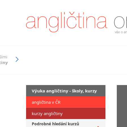
šími
tiny
Výuka angličtiny - školy, kurzy
angličtina v ČR
kurzy angličtiny
Podrobné hledání kurzů