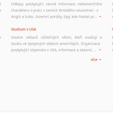
í
Odkazy poskytující cenné informace nekomerčního
o
charakteru o práci v zemích Britského souostroví - v
Anglii a Irsku. Inzertní portály, tipy, kde hledat práci na internetu případně osobní zkušenosti ostatních.
Studium v USA
u
Soubor odkazů užitečných všem, kteří uvažují o
studiu ve Spojených státech amerických. Organizace
poskytující stipendia v USA, informace a zázemí, univerzity i zkušenosti studentů.
více
Práce v USA
m
Odkazy poskytující cenné informace nekomerčního
charakteru o práci ve Spojených státech amerických.
Inzertní portály, tipy, kde hledat práci na internetu případně osobní zkušenosti ostatních.
Studium v Austrálii
Soubor odkazů užitečných všem, kteří uvažují o