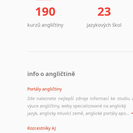
190
23
kurzů angličtiny
jazykových škol
info o angličtině
Portály angličtiny
Zde naleznete nejlepší zdroje informací ke studiu 
výuce angličtiny, weby specializované na anglický
jazyk, anglicky mluvící země, anglické portály apod. Rubrika obsahuje zejména komplexní a maximálně kvalitní stránky využitelné ke studiu angličtiny.
Rozcestníky AJ