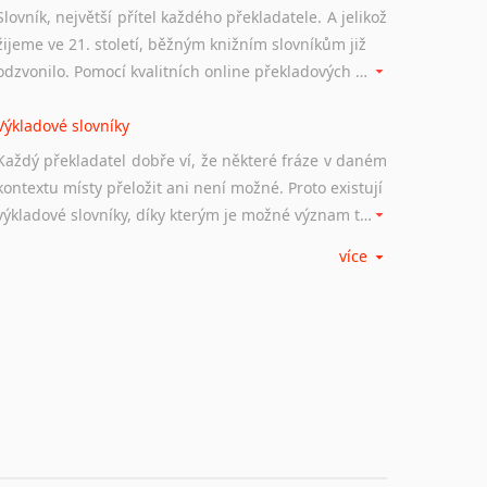
Slovník, největší přítel každého překladatele. A jelikož
žijeme ve 21. století, běžným knižním slovníkům již
odzvonilo. Pomocí kvalitních online překladových slovníků již nemusíte únavně listovat alfabetickým schématem uspořádání, stačí napsat vstupní frázi a dřív, než řeknete švec, vyskočí vám hledaný výraz.
Výkladové slovníky
Každý překladatel dobře ví, že některé fráze v daném
kontextu místy přeložit ani není možné. Proto existují
výkladové slovníky, díky kterým je možné význam takovýchto frází rozklíčovat.
více
Srovnávací slovníky
Úkolem srovnávacích slovníků je vyhledat vhodná
synonyma v daném kontextu, aby měl překladatel
široké možnosti záměny slov vždy po ruce.
Korektory pravopisu pro překladatele
Každý dělá chyby a překlepy a kdo tvrdí, že ne, neříká