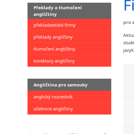
F
Překlady a tlumočení
angličtiny
pro 
překladatelské firmy
Aktuá
překlady angličtiny
stude
tlumočení angličtiny
jazyk
korektury angličtiny
Angličtina pro samouky
anglický rozcestník
učebnice angličtiny