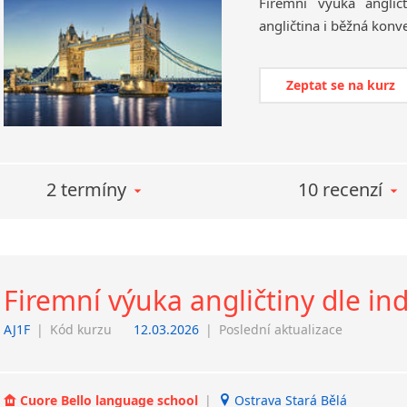
Firemní
výuka
anglič
angličtina
i
běžná
konve
Zeptat se na kurz
2 termíny
10 recenzí
Firemní výuka angličtiny dle in
AJ1F
|
Kód kurzu
12.03.2026
|
Poslední aktualizace
Cuore Bello language school
|
Ostrava Stará Bělá