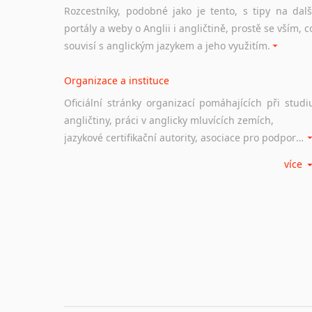
Rozcestníky, podobné jako je tento, s tipy na dalš
portály a weby o Anglii i angličtině, prostě se vším, c
souvisí s anglickým jazykem a jeho využitím.
Organizace a instituce
Oficiální stránky organizací pomáhajících při studi
angličtiny, práci v anglicky mluvících zemích,
jazykové certifikační autority, asociace pro podporu jazykového vzdělávání ad.
více
Diskusní fórum
Ať už se jedná o česká diskusní fóra o anglické
jazyce nebo světová diskusní fóra na téma angličtiny
nebo prostě jen "pokec" v angličtině na různá témata, vše naleznete v této rubrice.