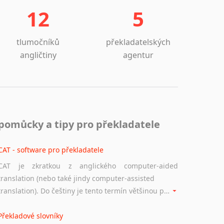
12
5
tlumočníků
překladatelských
angličtiny
agentur
pomůcky a tipy pro překladatele
CAT - software pro překladatele
CAT je zkratkou z anglického computer-aided
translation (nebo také jindy computer-assisted
translation). Do češtiny je tento termín většinou překládán jako počítačem podporovaný překlad či překlad podporovaný počítačem. Nástroje CAT ukládají překládané fráze a při dalším překladu vám je automaticky nabízejí, takže se již nemusíte zdržovat s jejich dalším překládáním.
Překladové slovníky