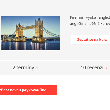
Firemní
výuka
anglič
angličtina
i
běžná
konv
Zeptat se na kurz
2 termíny
10 recenzí
Přidat novou jazykovou školu