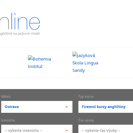
Město
Typ kurzu
Ostrava
Firemní kurzy angličtiny
-- vyberte město --
-- vyberte typ --
Intenzita
Čas výuky
pražské městské části
základní členění kur
-- vyberte intenzitu --
-- vyberte čas výuky --