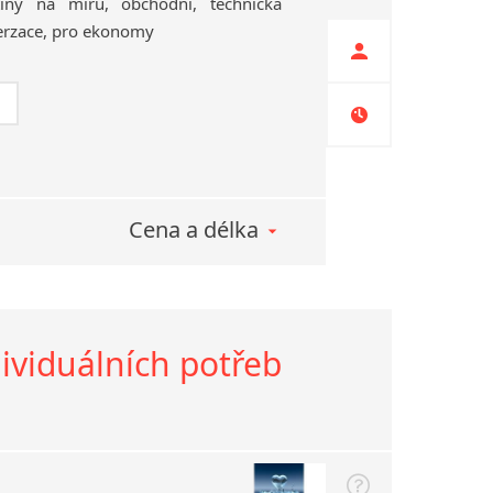
tiny
na
míru,
obchodní,
technická
rzace,
pro
ekonomy
Cena a délka
dividuálních potřeb