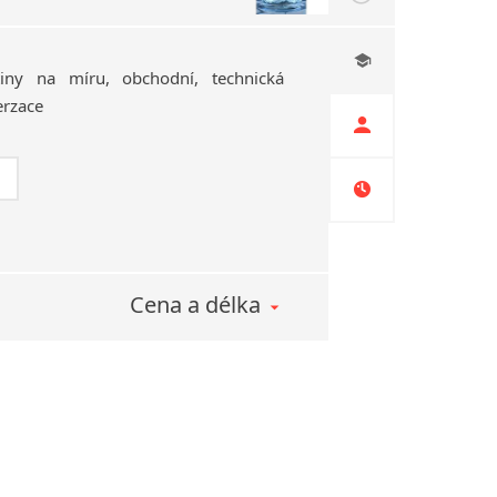
tiny
na
míru,
obchodní,
technická
erzace
Cena a délka