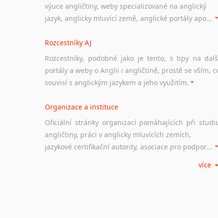
výuce angličtiny, weby specializované na anglický
jazyk, anglicky mluvící země, anglické portály apod. Rubrika obsahuje zejména komplexní a maximálně kvalitní stránky využitelné ke studiu angličtiny.
Rozcestníky AJ
Rozcestníky, podobné jako je tento, s tipy na dalš
portály a weby o Anglii i angličtině, prostě se vším, c
souvisí s anglickým jazykem a jeho využitím.
Organizace a instituce
Oficiální stránky organizací pomáhajících při studi
angličtiny, práci v anglicky mluvících zemích,
jazykové certifikační autority, asociace pro podporu jazykového vzdělávání ad.
více
Diskusní fórum
Ať už se jedná o česká diskusní fóra o anglické
jazyce nebo světová diskusní fóra na téma angličtiny
nebo prostě jen "pokec" v angličtině na různá témata, vše naleznete v této rubrice.