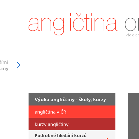
šími
tiny
Výuka angličtiny - školy, kurzy
angličtina v ČR
kurzy angličtiny
Podrobné hledání kurzů