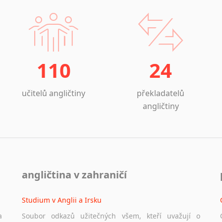
110
24
učitelů angličtiny
překladatelů
angličtiny
angličtina v zahraničí
Studium v Anglii a Irsku
a
Soubor odkazů užitečných všem, kteří uvažují o