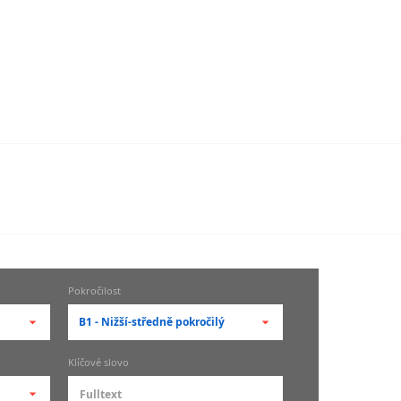
Pokročilost
B1 - Nižší-středně pokročilý
-- vyberte pokročilost --
Klíčové slovo
zů
kurz je pro studenty
pokročilosti