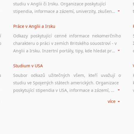
studiu v Anglii či Irsku. Organizace poskytující
stipendia, informace a zázemí, univerzity, zkušenosti studentů.
Práce v Anglii a Irsku
í
Odkazy poskytující cenné informace nekomerčního
o
charakteru o práci v zemích Britského souostroví - v
Anglii a Irsku. Inzertní portály, tipy, kde hledat práci na internetu případně osobní zkušenosti ostatních.
Studium v USA
u
Soubor odkazů užitečných všem, kteří uvažují o
studiu ve Spojených státech amerických. Organizace
poskytující stipendia v USA, informace a zázemí, univerzity i zkušenosti studentů.
více
Práce v USA
m
Odkazy poskytující cenné informace nekomerčního
charakteru o práci ve Spojených státech amerických.
Inzertní portály, tipy, kde hledat práci na internetu případně osobní zkušenosti ostatních.