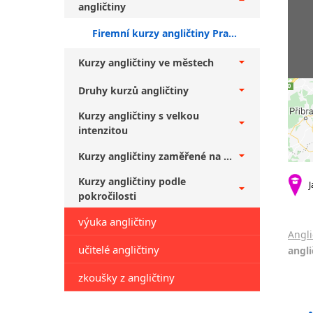
angličtiny
Firemní kurzy angličtiny Praha 3 + nižší středně pokročilí
Kurzy angličtiny ve městech
Druhy kurzů angličtiny
Kurzy angličtiny s velkou
intenzitou
Kurzy angličtiny zaměřené na ...
Kurzy angličtiny podle
J
pokročilosti
výuka angličtiny
Angli
učitelé angličtiny
angli
zkoušky z angličtiny