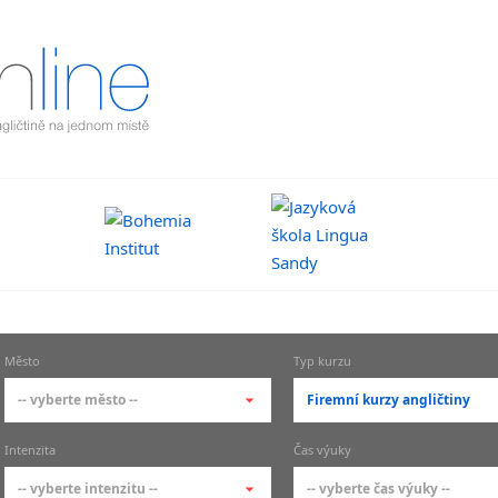
Město
Typ kurzu
-- vyberte město --
Firemní kurzy angličtiny
-- vyberte město --
-- vyberte typ --
Intenzita
Čas výuky
pražské městské části
základní členění kur
-- vyberte intenzitu --
-- vyberte čas výuky --