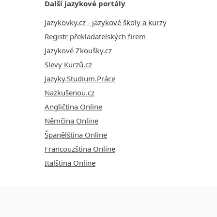
Další jazykové portály
Jazykovky.cz - jazykové školy a kurzy
Registr překladatelských firem
Jazykové Zkoušky.cz
Slevy Kurzů.cz
Jazyky.Studium.Práce
Nazkušenou.cz
Angličtina Online
Němčina Online
Španělština Online
Francouzština Online
Italština Online