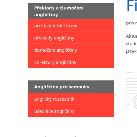
F
Překlady a tlumočení
angličtiny
pro 
překladatelské firmy
Aktuá
překlady angličtiny
stude
tlumočení angličtiny
jazyk
korektury angličtiny
Angličtina pro samouky
anglický rozcestník
učebnice angličtiny