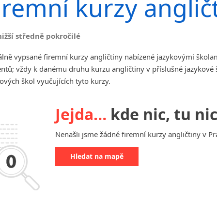
iremní kurzy anglič
angličtiny
Jihlava
malá města podle abecedy
nižší středně pokročilé
Chomutov
Chrudim
lně vypsané firemní kurzy angličtiny nabízené jazykovými škola
Děčín
ntů; vždy k danému druhu kurzu angličtiny v příslušné jazykové
Hodonín
ových škol vyučujících tyto kurzy.
Klatovy
Kolín
Jejda…
kde nic, tu nic
Most
Prostějov
Nenašli jsme žádné firemní kurzy angličtiny v Pr
Sedlčany
Tišnov
Hledat na mapě
Vysoká nad Labem