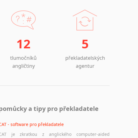
12
5
tlumočníků
překladatelských
angličtiny
agentur
pomůcky a tipy pro překladatele
CAT - software pro překladatele
CAT je zkratkou z anglického computer-aided