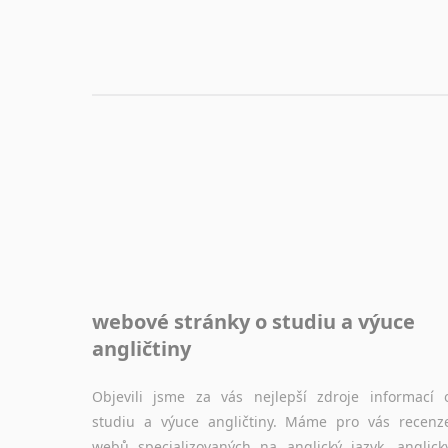
webové stránky o studiu a výuce
angličtiny
Objevili jsme za vás nejlepší zdroje informací 
studiu a výuce angličtiny. Máme pro vás recenz
webů specializovaných na anglický jazyk, anglick