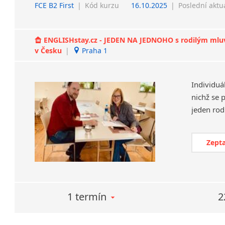
FCE B2 First
|
Kód kurzu
16.10.2025
|
Poslední aktu
ENGLISHstay.cz - JEDEN NA JEDNOHO s rodilým mluvčí
v Česku
|
Praha 1
Individuá
nichž se 
Zepta
1 termín
2