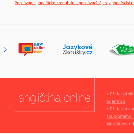
Poznáváme Jihoafrickou republiku - poznávací zájezdy Jihoafrická r
+ Přidat přek
agenturu
+ Přidat novo
soukromého l
Aktuálnost ú