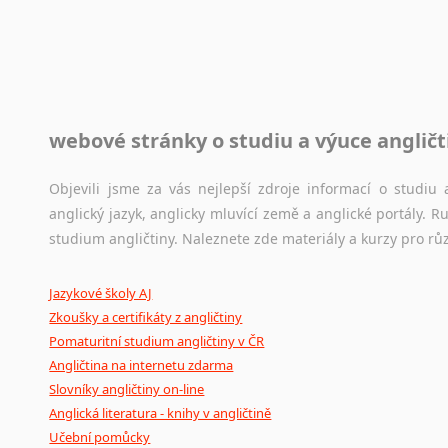
Toužíte započít překladatelskou dráhu, ale nevíte, jak na 
raději kvůli osobnímu perfekcionismu, vlastnosti každému p
raději zkontrolovat? V takovém případě jste na správném mí
Jazykové korpusy
webové stránky o studiu a výuce angličt
Jazykový korpus je elektronický soubor autentických tex
korpusů, jež umožňují třeba vyhledávání slov a slovních spo
původního zdroje textu.
Objevili jsme za vás nejlepší zdroje informací o studi
anglický jazyk, anglicky mluvící země a anglické portály.
Ostatní pomůcky pro překladatele
studium angličtiny. Naleznete zde materiály a kurzy pro rů
Mix
pomůcek,
jež
mají
potenciál
pomoci
překladateli
v
je
Jazykové školy AJ
poradny
a
pravidla
pravopisu
nebo
stylistické
příručky.
Zkoušky a certifikáty z angličtiny
Pomaturitní studium angličtiny v ČR
Angličtina na internetu zdarma
Slovníky angličtiny on-line
Anglická literatura - knihy v angličtině
Učební pomůcky