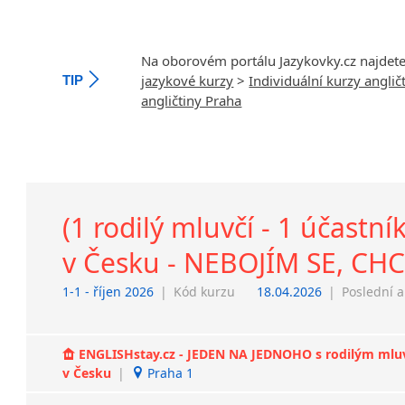
Na oborovém portálu Jazykovky.cz najdet
jazykové kurzy
>
Individuální kurzy anglič
TIP
angličtiny Praha
(1 rodilý mluvčí - 1 účast
v Česku - NEBOJÍM SE, C
1-1 - říjen 2026
|
Kód kurzu
18.04.2026
|
Poslední a
ENGLISHstay.cz - JEDEN NA JEDNOHO s rodilým mluvčí
v Česku
|
Praha 1