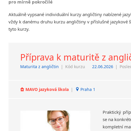
pro mírně pokročilé
Chrudim
Aktuálně vypsané individuální kurzy angličtiny nabízené jaz
Děčín
vždy k danému druhu kurzu angličtiny v příslušné jazykové 
Hodonín
tyto kurzy.
Klatovy
Kolín
Most
Prostějov
Příprava k maturitě z angli
Sedlčany
Maturita z angličtin
|
Kód kurzu
22.06.2026
|
Posle
Tišnov
Vysoká nad Labem
MAVO jazyková škola
|
Praha 1
Praktický pří
se na konkrétn
kompletní matu