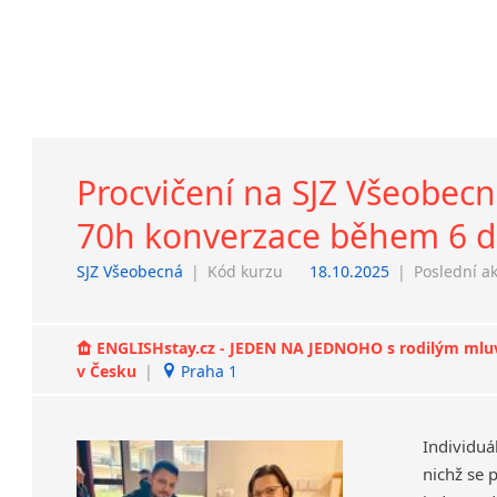
Procvičení na SJZ Všeobecná
70h konverzace během 6 dn
SJZ Všeobecná
|
Kód kurzu
18.10.2025
|
Poslední a
ENGLISHstay.cz - JEDEN NA JEDNOHO s rodilým mluvčí
v Česku
|
Praha 1
Individuá
nichž se 