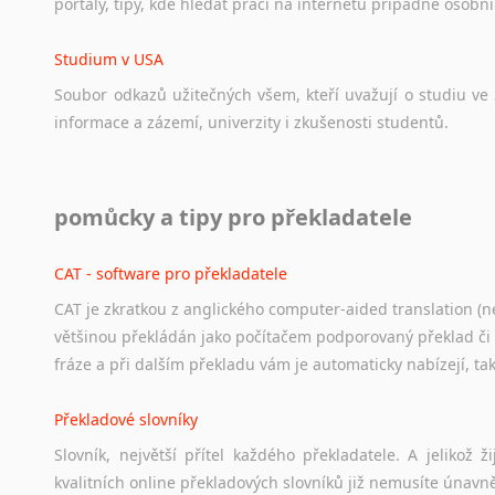
portály,
tipy,
kde
hledat
práci
na
internetu
případně
osobní
Studium v USA
Soubor
odkazů
užitečných
všem,
kteří
uvažují
o
studiu
ve
informace
a
zázemí,
univerzity
i
zkušenosti
studentů.
Práce v USA
pomůcky a tipy pro překladatele
Odkazy
poskytující
cenné
informace
nekomerčního
charak
hledat
práci
na
internetu
případně
osobní
zkušenosti
ostat
CAT - software pro překladatele
CAT je zkratkou z anglického computer-aided translation (ne
Studium v Austrálii
většinou překládán jako počítačem podporovaný překlad či
Soubor
odkazů
užitečných
všem,
kteří
uvažují
o
studiu
v
Aus
fráze a při dalším překladu vám je automaticky nabízejí, ta
a
zázemí,
australské
univerzity
a
samozřejmě
i
osobní
zkuš
Překladové slovníky
Práce v Austrálii
Slovník, největší přítel každého překladatele. A jelikož
Odkazy
poskytující
cenné
informace
nekomerčního
charak
kvalitních online překladových slovníků již nemusíte únavn
hledat
práci
na
internetu
případně
osobní
zkušenosti
ostat