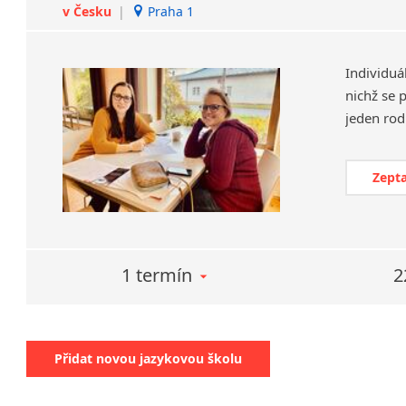
v Česku
|
Praha 1
Individuá
nichž se 
Zepta
1 termín
2
Přidat novou jazykovou školu