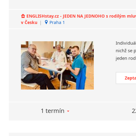
ENGLISHstay.cz - JEDEN NA JEDNOHO s rodilým mluvčí
v Česku
|
Praha 1
Individuá
nichž se 
Zepta
1 termín
2