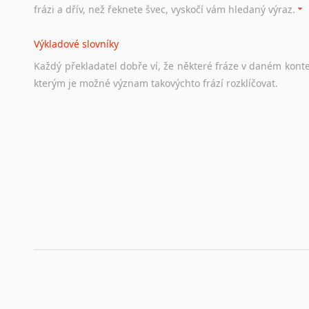
frázi a dřív, než řeknete švec, vyskočí vám hledaný výraz.
Životopis v angličtině
Výkladové slovníky
Hledáte-li
si
práci
v
zahraničí,
bez
životopisu
v
angličtině
s
Každý
překladatel
dobře
ví,
že
některé
fráze
v
daném
kont
stejná
obecná
pravidla,
jako
pro
český
životopis.
Tak
dost
ot
kterým
je
možné
význam
takovýchto
frází
rozklíčovat.
Srovnávací slovníky
Úkolem
srovnávacích
slovníků
je
vyhledat
vhodná
synony
vždy
po
ruce.
Korektory pravopisu pro překladatele
Každý dělá chyby a překlepy a kdo tvrdí, že ne, neříká p
využití moderního softwaru, jenž pravopisné, gramatické n
automaticky opravit.
Rady a návody pro překladatele