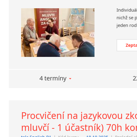
Individuá
nichž se 
Zepta
4 termíny
2
Procvičení na jazykovou zko
mluvčí - 1 účastník) 70h k