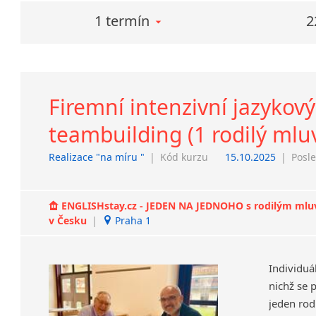
1 termín
2
Firemní intenzivní jazykový
teambuilding (1 rodilý mluv
Realizace "na míru "
|
Kód kurzu
15.10.2025
|
Posle
ENGLISHstay.cz - JEDEN NA JEDNOHO s rodilým mluvčí
v Česku
|
Praha 1
Individuá
nichž se 