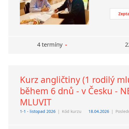
Zepta
4 termíny
2
Kurz angličtiny (1 rodilý m
během 6 dnů - v Česku - 
MLUVIT
1-1 - listopad 2026
|
Kód kurzu
18.04.2026
|
Posled