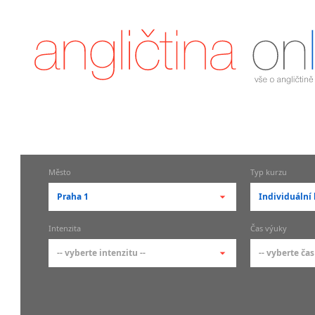
Město
Typ kurzu
Praha 1
Individuální 
-- vyberte město --
-- vyberte 
Intenzita
Čas výuky
pražské městské části
základní 
-- vyberte intenzitu --
-- vyberte čas
Praha
Kurzy a
skupin
Praha 1
-- vyberte intenzitu --
-- vyberte
Individ
Praha 2
1-2 hodiny týdně
Ranní (zač
Firemní