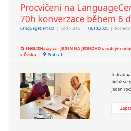
Procvičení na LanguageCert 
70h konverzace během 6 dn
LanguageCert B2
|
Kód kurzu
18.10.2025
|
Poslední
ENGLISHstay.cz - JEDEN NA JEDNOHO s rodilým mluvčí
v Česku
|
Praha 1
Individuá
nichž se 
Zepta