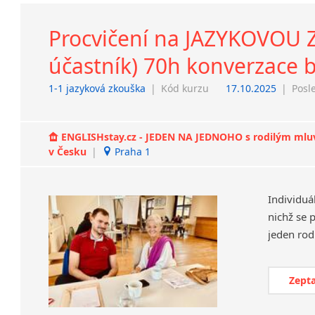
Procvičení na JAZYKOVOU Z
účastník) 70h konverzace 
1-1 jazyková zkouška
|
Kód kurzu
17.10.2025
|
Posl
ENGLISHstay.cz - JEDEN NA JEDNOHO s rodilým mluvčí
v Česku
|
Praha 1
Individuá
nichž se 
Zepta