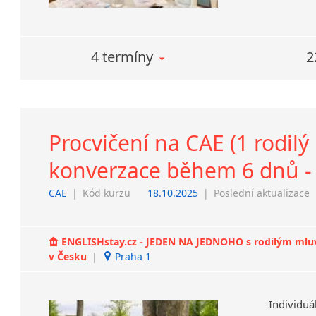
4 termíny
2
Procvičení na CAE (1 rodilý
konverzace během 6 dnů - 
CAE
|
Kód kurzu
18.10.2025
|
Poslední aktualizace
ENGLISHstay.cz - JEDEN NA JEDNOHO s rodilým mluvčí
v Česku
|
Praha 1
Individuá