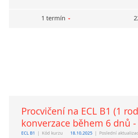
1 termín
2
Procvičení na ECL B1 (1 rod
konverzace během 6 dnů - 
ECL B1
|
Kód kurzu
18.10.2025
|
Poslední aktualiza