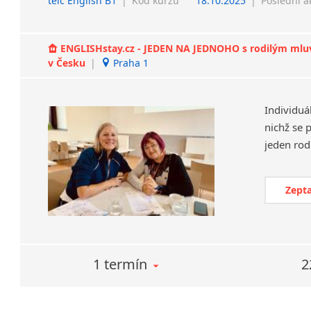
telc English B1
|
Kód kurzu
18.10.2025
|
Poslední a
ENGLISHstay.cz - JEDEN NA JEDNOHO s rodilým mluvčí
v Česku
|
Praha 1
Individuá
nichž se 
Zepta
1 termín
2