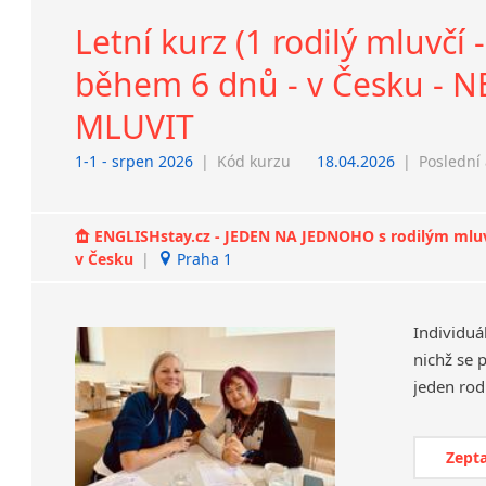
Letní kurz (1 rodilý mluvčí
během 6 dnů - v Česku - 
MLUVIT
1-1 - srpen 2026
|
Kód kurzu
18.04.2026
|
Poslední 
ENGLISHstay.cz - JEDEN NA JEDNOHO s rodilým mluvčí
v Česku
|
Praha 1
Individuá
nichž se 
Zepta