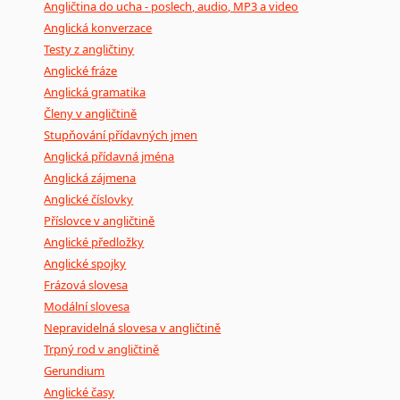
Angličtina do ucha - poslech, audio, MP3 a video
Anglická konverzace
Testy z angličtiny
Anglické fráze
Anglická gramatika
Členy v angličtině
Stupňování přídavných jmen
Anglická přídavná jména
Anglická zájmena
Anglické číslovky
Příslovce v angličtině
Anglické předložky
Anglické spojky
Frázová slovesa
Modální slovesa
Nepravidelná slovesa v angličtině
Trpný rod v angličtině
Gerundium
Anglické časy