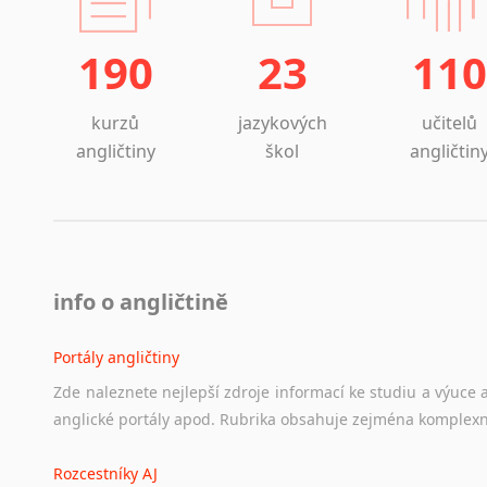
190
23
110
kurzů
jazykových
učitelů
angličtiny
škol
angličtin
info o angličtině
Portály angličtiny
Zde
naleznete
nejlepší
zdroje
informací
ke
studiu
a
výuce
anglické
portály
apod.
Rubrika
obsahuje
zejména
komplexn
Rozcestníky AJ