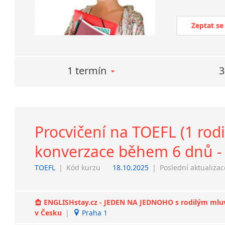
Zeptat se
1 termín
3
Procvičení na TOEFL (1 rodi
konverzace během 6 dnů - 
TOEFL
|
Kód kurzu
18.10.2025
|
Poslední aktualizac
ENGLISHstay.cz - JEDEN NA JEDNOHO s rodilým mluvčí
v Česku
|
Praha 1