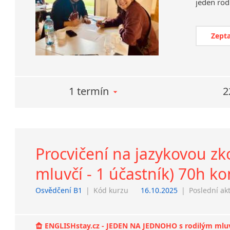
Zepta
1 termín
2
Procvičení na jazykovou z
mluvčí - 1 účastník) 70h k
Osvědčení B1
|
Kód kurzu
16.10.2025
|
Poslední ak
ENGLISHstay.cz - JEDEN NA JEDNOHO s rodilým mluvčí