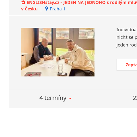
ENGLISHstay.cz - JEDEN NA JEDNOHO s rodilým mluvčí
v Česku
|
Praha 1
Individuá
nichž se 
Zepta
4 termíny
2