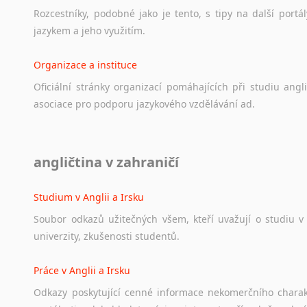
Rozcestníky,
podobné
jako
je
tento,
s
tipy
na
další
portál
jazykem
a
jeho
využitím.
Organizace a instituce
Oficiální
stránky
organizací
pomáhajících
při
studiu
angli
asociace
pro
podporu
jazykového
vzdělávání
ad.
Diskusní fórum
angličtina v zahraničí
Ať
už
se
jedná
o
česká
diskusní
fóra
o
anglickém
jazyce
n
angličtině
na
různá
témata,
vše
naleznete
v
této
rubrice.
Studium v Anglii a Irsku
Soubor
odkazů
užitečných
všem,
kteří
uvažují
o
studiu
v
univerzity,
zkušenosti
studentů.
Práce v Anglii a Irsku
Odkazy
poskytující
cenné
informace
nekomerčního
chara