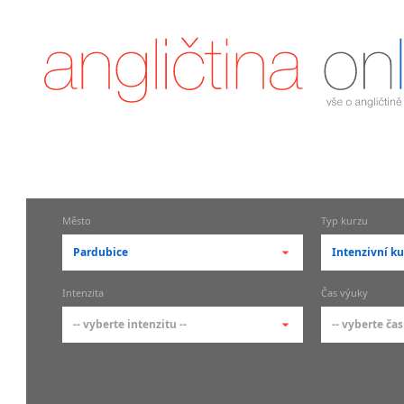
Město
Typ kurzu
Pardubice
Intenzivní ku
-- vyberte město --
-- vyberte 
Intenzita
Čas výuky
pražské městské části
základní 
-- vyberte intenzitu --
-- vyberte čas
Praha
Kurzy a
skupin
Praha 1
-- vyberte intenzitu --
-- vyberte
Individ
Praha 2
1-2 hodiny týdně
Ranní (zač
Firemní