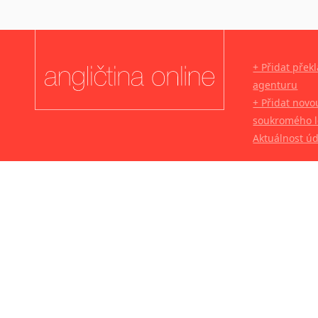
+ Přidat přek
agenturu
+ Přidat novo
soukromého l
Aktuálnost ú