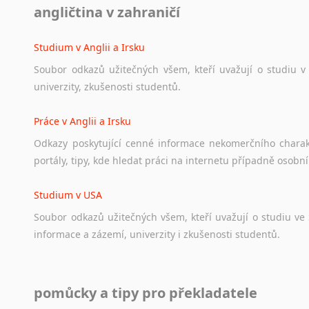
angličtina v zahraničí
Ať
už
se
jedná
o
česká
diskusní
fóra
o
anglickém
jazyce
n
angličtině
na
různá
témata,
vše
naleznete
v
této
rubrice.
Studium v Anglii a Irsku
Soubor
odkazů
užitečných
všem,
kteří
uvažují
o
studiu
v
univerzity,
zkušenosti
studentů.
Práce v Anglii a Irsku
Odkazy
poskytující
cenné
informace
nekomerčního
chara
portály,
tipy,
kde
hledat
práci
na
internetu
případně
osobní
Studium v USA
Soubor
odkazů
užitečných
všem,
kteří
uvažují
o
studiu
ve
informace
a
zázemí,
univerzity
i
zkušenosti
studentů.
Práce v USA
pomůcky a tipy pro překladatele
Odkazy
poskytující
cenné
informace
nekomerčního
charak