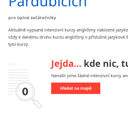
Pardubicích
Chrudim
Děčín
pro úplné začátečníky
Hodonín
Klatovy
Aktuálně vypsané intenzivní kurzy angličtiny nabízené jazyk
Kolín
vždy k danému druhu kurzu angličtiny v příslušné jazykové 
Most
tyto kurzy.
Prostějov
Sedlčany
Jejda…
kde nic, t
Tišnov
Vysoká nad Labem
Nenašli jsme žádné intenzivní kurzy ang
Hledat na mapě