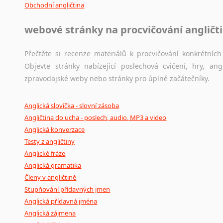
Obchodní angličtina
webové stránky na procvičování angličt
Přečtěte si recenze materiálů k procvičování konkrétních 
Objevte stránky nabízející poslechová cvičení, hry, a
zpravodajské weby nebo stránky pro úplné začátečníky.
Anglická slovíčka - slovní zásoba
Angličtina do ucha - poslech, audio, MP3 a video
Anglická konverzace
Testy z angličtiny
Anglické fráze
Anglická gramatika
Členy v angličtině
Stupňování přídavných jmen
Anglická přídavná jména
Anglická zájmena