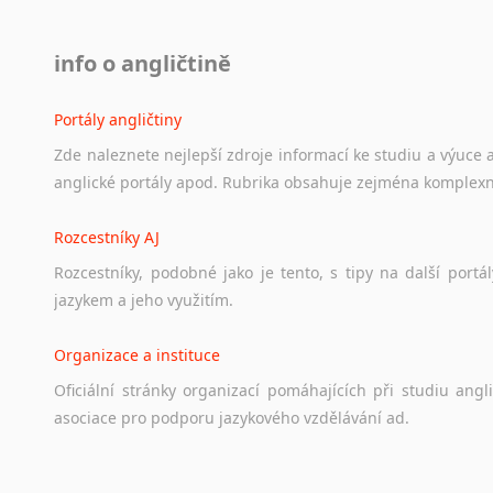
info o angličtině
Portály angličtiny
Zde
naleznete
nejlepší
zdroje
informací
ke
studiu
a
výuce
anglické
portály
apod.
Rubrika
obsahuje
zejména
komplexn
Rozcestníky AJ
Rozcestníky,
podobné
jako
je
tento,
s
tipy
na
další
portál
jazykem
a
jeho
využitím.
Organizace a instituce
Oficiální
stránky
organizací
pomáhajících
při
studiu
angli
asociace
pro
podporu
jazykového
vzdělávání
ad.
Diskusní fórum