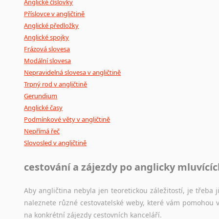
Anglické číslovky
Příslovce v angličtině
Anglické předložky
Anglické spojky
Frázová slovesa
Modální slovesa
Nepravidelná slovesa v angličtině
Trpný rod v angličtině
Gerundium
Anglické časy
Podmínkové věty v angličtině
Nepřímá řeč
Slovosled v angličtině
cestování a zájezdy po anglicky mluvící
Aby angličtina nebyla jen teoretickou záležitostí, je třeba j
naleznete různé cestovatelské weby, které vám pomohou vy
na konkrétní zájezdy cestovních kanceláří.