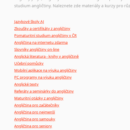
Ostatní pomůcky pro překladatele
studium angličtiny. Naleznete zde materiály a kurzy pro rů
Mix
pomůcek,
jež
mají
potenciál
pomoci
překladateli
v
je
Jazykové školy AJ
poradny
a
pravidla
pravopisu
nebo
stylistické
příručky.
Zkoušky a certifikáty z angličtiny
Pomaturitní studium angličtiny v ČR
Angličtina na internetu zdarma
Slovníky angličtiny on-line
Anglická literatura - knihy v angličtině
Učební pomůcky
Mobilní aplikace na výuku angličtiny
PC programy na výuku angličtiny
Anglické texty
Referáty a seminárky do angličtiny
Maturitní otázky z angličtiny
Angličtina pro začátečníky
Angličtina pro nejmenší
Angličtina pro samouky
Angličtina pro seniory