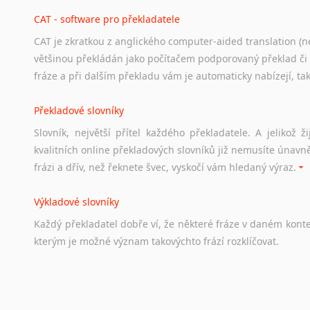
hledat
práci
na
internetu
případně
osobní
zkušenosti
ostat
CAT - software pro překladatele
CAT je zkratkou z anglického computer-aided translation (ne
Studium v Austrálii
většinou překládán jako počítačem podporovaný překlad či
Soubor
odkazů
užitečných
všem,
kteří
uvažují
o
studiu
v
Aus
fráze a při dalším překladu vám je automaticky nabízejí, ta
a
zázemí,
australské
univerzity
a
samozřejmě
i
osobní
zkuš
Překladové slovníky
Práce v Austrálii
Slovník, největší přítel každého překladatele. A jelikož
Odkazy
poskytující
cenné
informace
nekomerčního
charak
kvalitních online překladových slovníků již nemusíte únavn
hledat
práci
na
internetu
případně
osobní
zkušenosti
ostat
frázi a dřív, než řeknete švec, vyskočí vám hledaný výraz.
Životopis v angličtině
Výkladové slovníky
Hledáte-li
si
práci
v
zahraničí,
bez
životopisu
v
angličtině
s
Každý
překladatel
dobře
ví,
že
některé
fráze
v
daném
kont
stejná
obecná
pravidla,
jako
pro
český
životopis.
Tak
dost
ot
kterým
je
možné
význam
takovýchto
frází
rozklíčovat.
Srovnávací slovníky
Úkolem
srovnávacích
slovníků
je
vyhledat
vhodná
synony