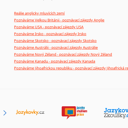
Reálie anglicky mluvících zemí
Poznáváme Velkou Británii - poznávací zájezdy Anglie
Poznáváme USA - poznávací zájezdy USA
Poznáváme Irsko - poznávací zájezdy Irsko
Poznáváme Skotsko - poznávací zájezdy Skotsko
Poznáváme Austrálii - poznávací zájezdy Austrálie
Poznáváme Nový Zéland - poznávací zájezdy Nový Zéland
Poznáváme Kanadu - poznávací zájezdy Kanada
Poznáváme Jihoafrickou republiku - poznávací zájezdy Jihoafrická r