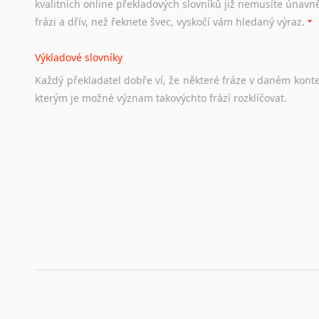
kvalitních online překladových slovníků již nemusíte únavn
hledat
práci
na
internetu
případně
osobní
zkušenosti
ostat
frázi a dřív, než řeknete švec, vyskočí vám hledaný výraz.
Životopis v angličtině
Výkladové slovníky
Hledáte-li
si
práci
v
zahraničí,
bez
životopisu
v
angličtině
s
Každý
překladatel
dobře
ví,
že
některé
fráze
v
daném
kont
stejná
obecná
pravidla,
jako
pro
český
životopis.
Tak
dost
ot
kterým
je
možné
význam
takovýchto
frází
rozklíčovat.
Srovnávací slovníky
Úkolem
srovnávacích
slovníků
je
vyhledat
vhodná
synony
vždy
po
ruce.
Korektory pravopisu pro překladatele
Každý dělá chyby a překlepy a kdo tvrdí, že ne, neříká p
využití moderního softwaru, jenž pravopisné, gramatické n
automaticky opravit.
Rady a návody pro překladatele