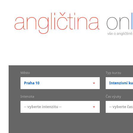
Město
Typ kurzu
Praha 10
Intenzivní ku
-- vyberte město --
-- vyberte 
Intenzita
Čas výuky
pražské městské části
základní 
-- vyberte intenzitu --
-- vyberte čas
Praha
Kurzy a
skupin
Praha 1
-- vyberte intenzitu --
-- vyberte
Individ
Praha 2
1-2 hodiny týdně
Ranní (zač
Firemní