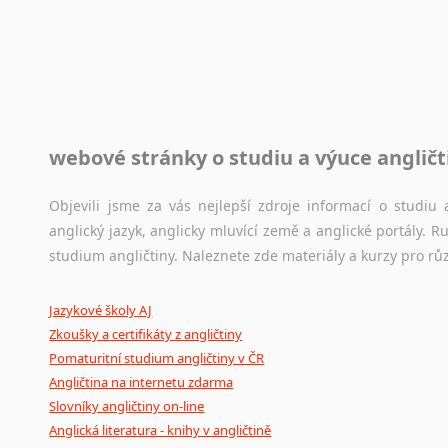
Toužíte započít překladatelskou dráhu, ale nevíte, jak na 
raději kvůli osobnímu perfekcionismu, vlastnosti každému p
raději zkontrolovat? V takovém případě jste na správném mí
Jazykové korpusy
webové stránky o studiu a výuce angličt
Jazykový korpus je elektronický soubor autentických tex
korpusů, jež umožňují třeba vyhledávání slov a slovních spo
původního zdroje textu.
Objevili jsme za vás nejlepší zdroje informací o studi
anglický jazyk, anglicky mluvící země a anglické portály.
Ostatní pomůcky pro překladatele
studium angličtiny. Naleznete zde materiály a kurzy pro rů
Mix
pomůcek,
jež
mají
potenciál
pomoci
překladateli
v
je
Jazykové školy AJ
poradny
a
pravidla
pravopisu
nebo
stylistické
příručky.
Zkoušky a certifikáty z angličtiny
Pomaturitní studium angličtiny v ČR
Angličtina na internetu zdarma
Slovníky angličtiny on-line
Anglická literatura - knihy v angličtině