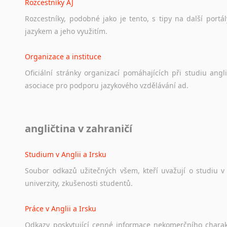
Rozcestníky AJ
Rozcestníky,
podobné
jako
je
tento,
s
tipy
na
další
portál
jazykem
a
jeho
využitím.
Organizace a instituce
Oficiální
stránky
organizací
pomáhajících
při
studiu
angli
asociace
pro
podporu
jazykového
vzdělávání
ad.
Diskusní fórum
angličtina v zahraničí
Ať
už
se
jedná
o
česká
diskusní
fóra
o
anglickém
jazyce
n
angličtině
na
různá
témata,
vše
naleznete
v
této
rubrice.
Studium v Anglii a Irsku
Soubor
odkazů
užitečných
všem,
kteří
uvažují
o
studiu
v
univerzity,
zkušenosti
studentů.
Práce v Anglii a Irsku
Odkazy
poskytující
cenné
informace
nekomerčního
chara