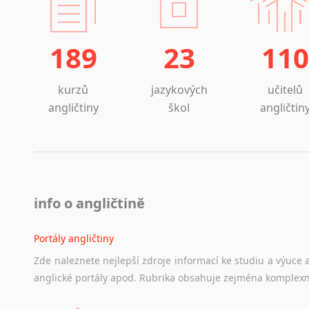
189
23
110
kurzů
jazykových
učitelů
angličtiny
škol
angličtin
info o angličtině
Portály angličtiny
Zde
naleznete
nejlepší
zdroje
informací
ke
studiu
a
výuce
anglické
portály
apod.
Rubrika
obsahuje
zejména
komplexn