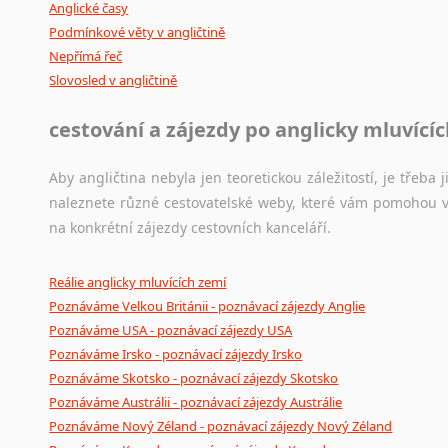
Anglické časy
Podmínkové věty v angličtině
Nepřímá řeč
Slovosled v angličtině
cestování a zájezdy po anglicky mluvící
Aby angličtina nebyla jen teoretickou záležitostí, je třeba j
naleznete různé cestovatelské weby, které vám pomohou vy
na konkrétní zájezdy cestovních kanceláří.
Reálie anglicky mluvících zemí
Poznáváme Velkou Británii - poznávací zájezdy Anglie
Poznáváme USA - poznávací zájezdy USA
Poznáváme Irsko - poznávací zájezdy Irsko
Poznáváme Skotsko - poznávací zájezdy Skotsko
Poznáváme Austrálii - poznávací zájezdy Austrálie
Poznáváme Nový Zéland - poznávací zájezdy Nový Zéland