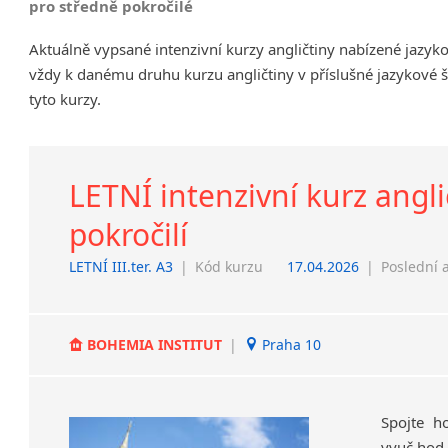
pro středně pokročilé
Chrudim
Aktuálně vypsané intenzivní kurzy angličtiny nabízené jazy
Děčín
vždy k danému druhu kurzu angličtiny v příslušné jazykové 
Hodonín
tyto kurzy.
Klatovy
Kolín
Most
Prostějov
LETNÍ intenzivní kurz anglič
Sedlčany
pokročilí
Tišnov
Vysoká nad Labem
LETNÍ III.ter. A3
|
Kód kurzu
17.04.2026
|
Poslední 
BOHEMIA INSTITUT
|
Praha 10
Spojte h
vyuč.hod.