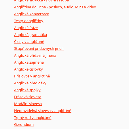
Anglická slovíčka - slovní zásoba
Angličtina do ucha - poslech, audio, MP3 a video
Anglická konverzace
Testy z angličtiny
Anglické fráze
Anglická gramatika
Členy v angličtině
Stupňování přídavných jmen
Anglická přídavná jména
Anglická zájmena
Anglické číslovky
Příslovce v angličtině
Anglické předložky
Anglické spojky
Frázová slovesa
Modální slovesa
Nepravidelná slovesa v angličtině
Trpný rod v angličtině
Gerundium