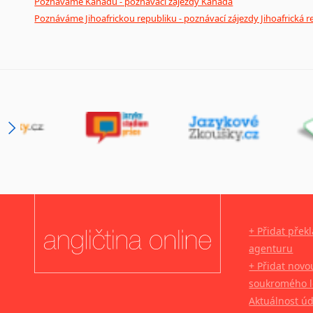
Poznáváme Kanadu - poznávací zájezdy Kanada
Poznáváme Jihoafrickou republiku - poznávací zájezdy Jihoafrická r
+ Přidat přek
agenturu
+ Přidat novo
soukromého l
Aktuálnost ú