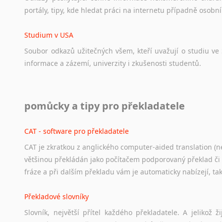
portály,
tipy,
kde
hledat
práci
na
internetu
případně
osobní
Studium v USA
Soubor
odkazů
užitečných
všem,
kteří
uvažují
o
studiu
ve
informace
a
zázemí,
univerzity
i
zkušenosti
studentů.
Práce v USA
pomůcky a tipy pro překladatele
Odkazy
poskytující
cenné
informace
nekomerčního
charak
hledat
práci
na
internetu
případně
osobní
zkušenosti
ostat
CAT - software pro překladatele
CAT je zkratkou z anglického computer-aided translation (ne
Studium v Austrálii
většinou překládán jako počítačem podporovaný překlad či
Soubor
odkazů
užitečných
všem,
kteří
uvažují
o
studiu
v
Aus
fráze a při dalším překladu vám je automaticky nabízejí, ta
a
zázemí,
australské
univerzity
a
samozřejmě
i
osobní
zkuš
Překladové slovníky
Práce v Austrálii
Slovník, největší přítel každého překladatele. A jelikož
Odkazy
poskytující
cenné
informace
nekomerčního
charak