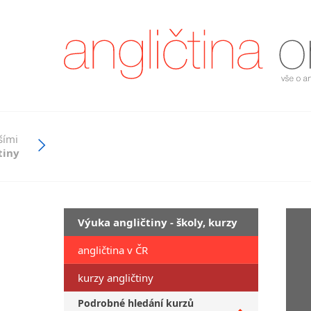
šími
tiny
Výuka angličtiny - školy, kurzy
angličtina v ČR
kurzy angličtiny
Podrobné hledání kurzů