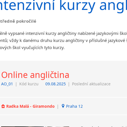
ntenzivní kurzy angl
angličtiny
Jihlava
malá města podle abecedy
středně pokročilé
Chomutov
Chrudim
lně vypsané intenzivní kurzy angličtiny nabízené jazykovými ško
Děčín
ntů; vždy k danému druhu kurzu angličtiny v příslušné jazykové
Hodonín
ových škol vyučujících tyto kurzy.
Klatovy
Kolín
Most
Online angličtina
Prostějov
Sedlčany
AO_01
|
Kód kurzu
09.08.2025
|
Poslední aktualizace
Tišnov
Vysoká nad Labem
Radka Malá - Giramondo
|
Praha 12