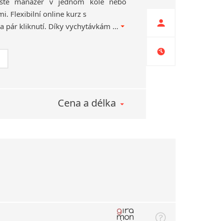
jste manažer v jednom kole nebo
. Flexibilní online kurz s
Giramondem spustíte na pár kliknutí. Díky vychytávkám našich lektorů vás budou lekce přes Zoom, MS Teams nebo třeba WhatsApp skutečně bavit!
Cena a délka