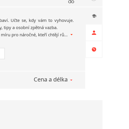
baví. Učte se, kdy vám to vyhovuje.
y, tipy a osobní zpětná vazba.
Hybridní online kurz na míru pro náročné, kteří chtějí růst a angličtinu opravdu dostat do života. Měsíc, za který se z jazyka stane radost.
Cena a délka