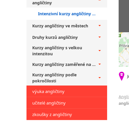
angličtiny
Intenzivní kurzy angličtiny Praha 4 + středně pokročilí
Kurzy angličtiny ve městech
Druhy kurzů angličtiny
Kurzy angličtiny s velkou
intenzitou
Kurzy angličtiny zaměřené na ...
Kurzy angličtiny podle
J
pokročilosti
výuka angličtiny
Angli
učitelé angličtiny
angli
zkoušky z angličtiny