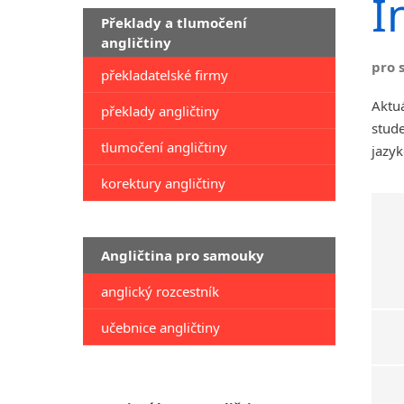
I
Překlady a tlumočení
angličtiny
pro 
překladatelské firmy
Aktuá
překlady angličtiny
stude
tlumočení angličtiny
jazyk
korektury angličtiny
Angličtina pro samouky
anglický rozcestník
učebnice angličtiny