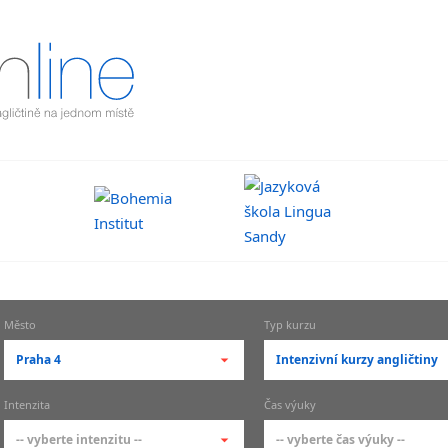
Město
Typ kurzu
Praha 4
Intenzivní kurzy angličtiny
-- vyberte město --
-- vyberte typ --
Intenzita
Čas výuky
pražské městské části
základní členění kur
-- vyberte intenzitu --
-- vyberte čas výuky --