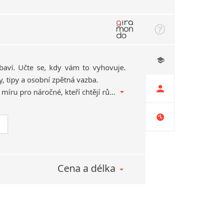
baví. Učte se, kdy vám to vyhovuje.
y, tipy a osobní zpětná vazba.
Hybridní online kurz na míru pro náročné, kteří chtějí růst a angličtinu opravdu dostat do života. Měsíc, za který se z jazyka stane radost.
Cena a délka