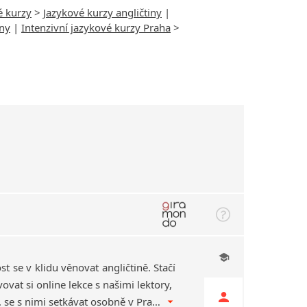
é kurzy
>
Jazykové kurzy angličtiny
|
iny
|
Intenzivní jazykové kurzy Praha
>
st se v klidu věnovat angličtině. Stačí
ovat si online lekce s našimi lektory,
odkudkoliv chcete, příp. se s nimi setkávat osobně v Praze. Tak co, taky už se vidíte na lekci angličtiny na chalupě?