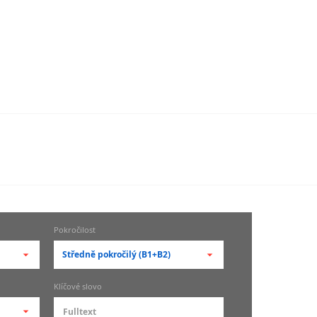
Pokročilost
Středně pokročilý (B1+B2)
-- vyberte pokročilost --
Klíčové slovo
zů
kurz je pro studenty
pokročilosti