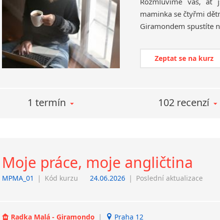
Rozmluvíme vás, ať 
maminka se čtyřmi dětmi
Zeptat se na kurz
1 termín
102 recenzí
Moje práce, moje angličtina
MPMA_01
|
Kód kurzu
24.06.2026
|
Poslední aktualizace
Radka Malá - Giramondo
|
Praha 12