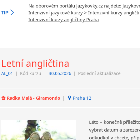
Na oborovém portálu Jazykovky.cz najdete:
Jazykov
Intenzivní jazykové kurzy
>
Intenzivní kurzy angličt
TIP
Intenzivní kurzy angličtiny Praha
Letní angličtina
AL_01
|
Kód kurzu
30.05.2026
|
Poslední aktualizace
Radka Malá - Giramondo
|
Praha 12
Léto – konečně příležito
vybrat datum a zarezerv