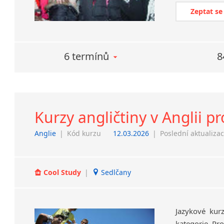
Zeptat se
6 termínů
8
Kurzy angličtiny v Anglii pr
Anglie
|
Kód kurzu
12.03.2026
|
Poslední aktualiza
Cool Study
|
Sedlčany
Jazykové kur
kategorie. Pro