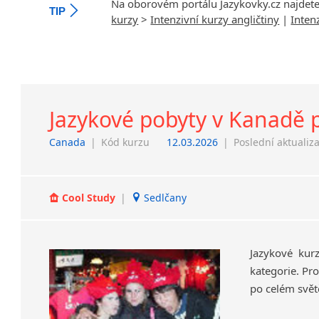
Na oborovém portálu Jazykovky.cz najdet
TIP
kurzy
>
Intenzivní kurzy angličtiny
|
Inten
Jazykové pobyty v Kanadě p
Canada
|
Kód kurzu
12.03.2026
|
Poslední aktualiz
Cool Study
|
Sedlčany
Jazykové kur
kategorie. Pro
po celém svět