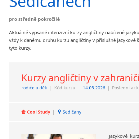
Sedlčanech
Chrudim
Děčín
pro středně pokročilé
Hodonín
Klatovy
Aktuálně vypsané intenzivní kurzy angličtiny nabízené jazy
Kolín
vždy k danému druhu kurzu angličtiny v příslušné jazykové 
Most
tyto kurzy.
Prostějov
Sedlčany
Tišnov
Kurzy angličtiny v zahranič
Vysoká nad Labem
rodiče a děti
|
Kód kurzu
14.05.2026
|
Poslední akt
Cool Study
|
Sedlčany
Jazykové kur