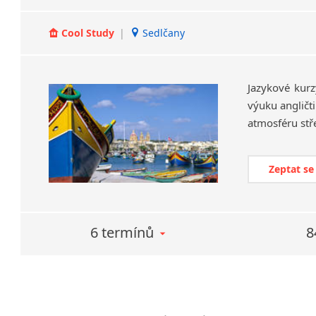
Cool Study
|
Sedlčany
Jazykové kurz
výuku angličt
Zeptat se
6 termínů
8