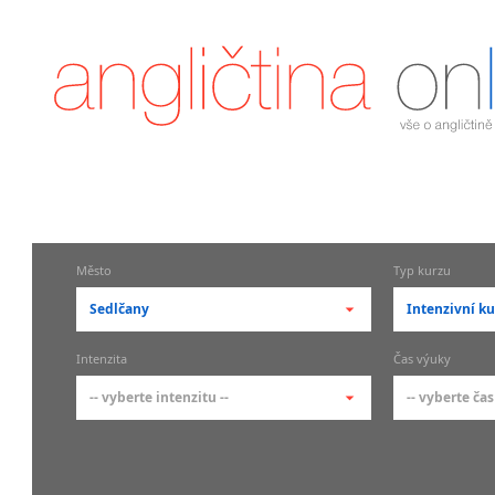
Město
Typ kurzu
Sedlčany
Intenzivní ku
-- vyberte město --
-- vyberte 
Intenzita
Čas výuky
pražské městské části
základní 
-- vyberte intenzitu --
-- vyberte čas
Praha
Kurzy a
skupin
Praha 1
-- vyberte intenzitu --
-- vyberte
Individ
Praha 2
1-2 hodiny týdně
Ranní (zač
Firemní