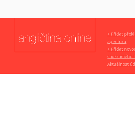
+ Přidat přek
agenturu
+ Přidat novo
soukromého l
Aktuálnost ú