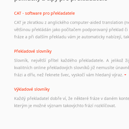
Odkazy
poskytující
cenné
informace
nekomerčního
charak
hledat
práci
na
internetu
případně
osobní
zkušenosti
ostat
CAT - software pro překladatele
CAT je zkratkou z anglického computer-aided translation (ne
Studium v Austrálii
většinou překládán jako počítačem podporovaný překlad či
Soubor
odkazů
užitečných
všem,
kteří
uvažují
o
studiu
v
Aus
fráze a při dalším překladu vám je automaticky nabízejí, ta
a
zázemí,
australské
univerzity
a
samozřejmě
i
osobní
zkuš
Překladové slovníky
Práce v Austrálii
Slovník, největší přítel každého překladatele. A jelikož
Odkazy
poskytující
cenné
informace
nekomerčního
charak
kvalitních online překladových slovníků již nemusíte únavn
hledat
práci
na
internetu
případně
osobní
zkušenosti
ostat
frázi a dřív, než řeknete švec, vyskočí vám hledaný výraz.
Životopis v angličtině
Výkladové slovníky
Hledáte-li
si
práci
v
zahraničí,
bez
životopisu
v
angličtině
s
Každý
překladatel
dobře
ví,
že
některé
fráze
v
daném
kont
stejná
obecná
pravidla,
jako
pro
český
životopis.
Tak
dost
ot
kterým
je
možné
význam
takovýchto
frází
rozklíčovat.
Srovnávací slovníky