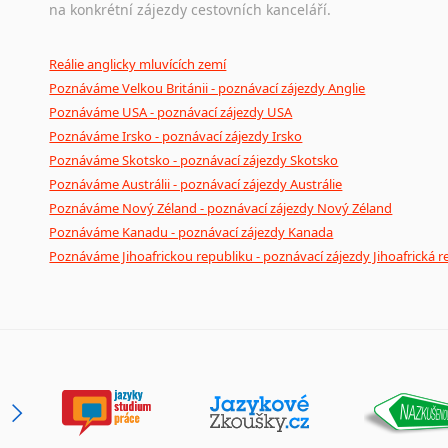
na konkrétní zájezdy cestovních kanceláří.
Reálie anglicky mluvících zemí
Poznáváme Velkou Británii - poznávací zájezdy Anglie
Poznáváme USA - poznávací zájezdy USA
Poznáváme Irsko - poznávací zájezdy Irsko
Poznáváme Skotsko - poznávací zájezdy Skotsko
Poznáváme Austrálii - poznávací zájezdy Austrálie
Poznáváme Nový Zéland - poznávací zájezdy Nový Zéland
Poznáváme Kanadu - poznávací zájezdy Kanada
Poznáváme Jihoafrickou republiku - poznávací zájezdy Jihoafrická r