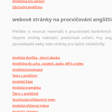
Angličtina pro seniory
Obchodní angličtina
webové stránky na procvičování angličt
Přečtěte si recenze materiálů k procvičování konkrétních 
Objevte stránky nabízející poslechová cvičení, hry, a
zpravodajské weby nebo stránky pro úplné začátečníky.
Anglická slovíčka - slovní zásoba
Angličtina do ucha - poslech, audio, MP3 a video
Anglická konverzace
Testy z angličtiny
Anglické fráze
Anglická gramatika
Členy v angličtině
Stupňování přídavných jmen
Anglická přídavná jména
Anglická zájmena