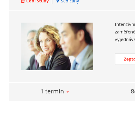
Cool Study
|
Sedlčany
Intenzivn
zaměřené 
Zepta
1 termín
8