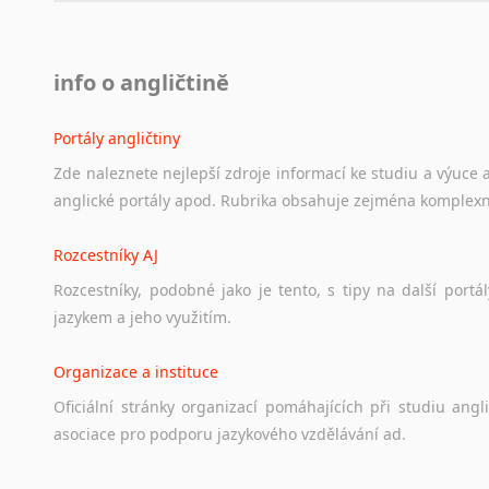
info o angličtině
Portály angličtiny
Zde
naleznete
nejlepší
zdroje
informací
ke
studiu
a
výuce
anglické
portály
apod.
Rubrika
obsahuje
zejména
komplexn
Rozcestníky AJ
Rozcestníky,
podobné
jako
je
tento,
s
tipy
na
další
portál
jazykem
a
jeho
využitím.
Organizace a instituce
Oficiální
stránky
organizací
pomáhajících
při
studiu
angli
asociace
pro
podporu
jazykového
vzdělávání
ad.