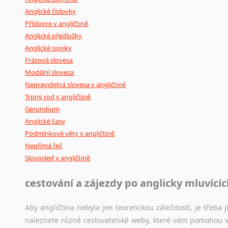
Anglické číslovky
Příslovce v angličtině
Anglické předložky
Anglické spojky
Frázová slovesa
Modální slovesa
Nepravidelná slovesa v angličtině
Trpný rod v angličtině
Gerundium
Anglické časy
Podmínkové věty v angličtině
Nepřímá řeč
Slovosled v angličtině
cestování a zájezdy po anglicky mluvící
Aby angličtina nebyla jen teoretickou záležitostí, je třeba j
naleznete různé cestovatelské weby, které vám pomohou vy