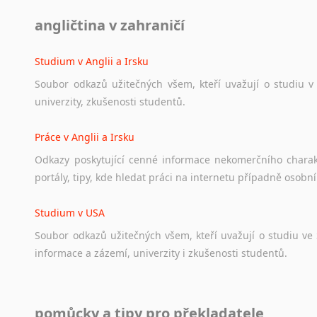
Diskusní fórum
angličtina v zahraničí
Ať
už
se
jedná
o
česká
diskusní
fóra
o
anglickém
jazyce
n
angličtině
na
různá
témata,
vše
naleznete
v
této
rubrice.
Studium v Anglii a Irsku
Soubor
odkazů
užitečných
všem,
kteří
uvažují
o
studiu
v
univerzity,
zkušenosti
studentů.
Práce v Anglii a Irsku
Odkazy
poskytující
cenné
informace
nekomerčního
chara
portály,
tipy,
kde
hledat
práci
na
internetu
případně
osobní
Studium v USA
Soubor
odkazů
užitečných
všem,
kteří
uvažují
o
studiu
ve
informace
a
zázemí,
univerzity
i
zkušenosti
studentů.
Práce v USA
pomůcky a tipy pro překladatele