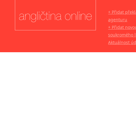
+ Přidat přek
agenturu
+ Přidat novo
soukromého l
Aktuálnost ú