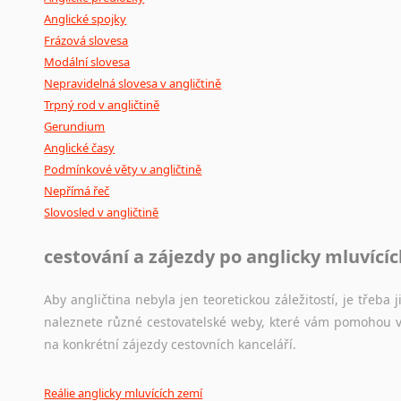
Anglické spojky
Frázová slovesa
Modální slovesa
Nepravidelná slovesa v angličtině
Trpný rod v angličtině
Gerundium
Anglické časy
Podmínkové věty v angličtině
Nepřímá řeč
Slovosled v angličtině
cestování a zájezdy po anglicky mluvící
Aby angličtina nebyla jen teoretickou záležitostí, je třeba j
naleznete různé cestovatelské weby, které vám pomohou vy
na konkrétní zájezdy cestovních kanceláří.
Reálie anglicky mluvících zemí