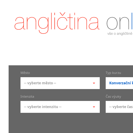
Město
Typ kurzu
-- vyberte město --
Konverzační 
-- vyberte město --
-- vyberte 
Intenzita
Čas výuky
pražské městské části
základní 
-- vyberte intenzitu --
-- vyberte čas
Praha
Kurzy a
skupin
Praha 1
-- vyberte intenzitu --
-- vyberte
Individ
Praha 2
1-2 hodiny týdně
Ranní (zač
Firemní