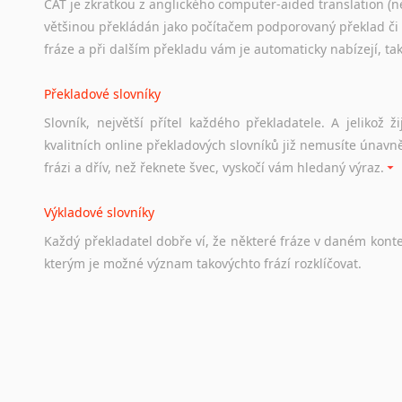
CAT je zkratkou z anglického computer-aided translation (ne
Studium v Austrálii
většinou překládán jako počítačem podporovaný překlad či
Soubor
odkazů
užitečných
všem,
kteří
uvažují
o
studiu
v
Aus
fráze a při dalším překladu vám je automaticky nabízejí, ta
a
zázemí,
australské
univerzity
a
samozřejmě
i
osobní
zkuš
Překladové slovníky
Práce v Austrálii
Slovník, největší přítel každého překladatele. A jelikož
Odkazy
poskytující
cenné
informace
nekomerčního
charak
kvalitních online překladových slovníků již nemusíte únavn
hledat
práci
na
internetu
případně
osobní
zkušenosti
ostat
frázi a dřív, než řeknete švec, vyskočí vám hledaný výraz.
Životopis v angličtině
Výkladové slovníky
Hledáte-li
si
práci
v
zahraničí,
bez
životopisu
v
angličtině
s
Každý
překladatel
dobře
ví,
že
některé
fráze
v
daném
kont
stejná
obecná
pravidla,
jako
pro
český
životopis.
Tak
dost
ot
kterým
je
možné
význam
takovýchto
frází
rozklíčovat.
Srovnávací slovníky
Úkolem
srovnávacích
slovníků
je
vyhledat
vhodná
synony
vždy
po
ruce.