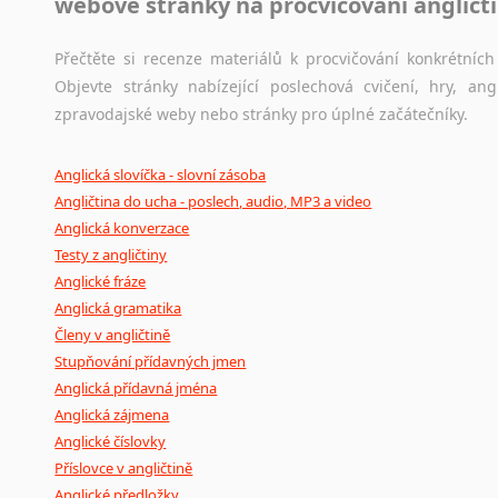
webové stránky na procvičování angličt
Přečtěte si recenze materiálů k procvičování konkrétních 
Objevte stránky nabízející poslechová cvičení, hry, a
zpravodajské weby nebo stránky pro úplné začátečníky.
Anglická slovíčka - slovní zásoba
Angličtina do ucha - poslech, audio, MP3 a video
Anglická konverzace
Testy z angličtiny
Anglické fráze
Anglická gramatika
Členy v angličtině
Stupňování přídavných jmen
Anglická přídavná jména
Anglická zájmena
Anglické číslovky
Příslovce v angličtině
Anglické předložky