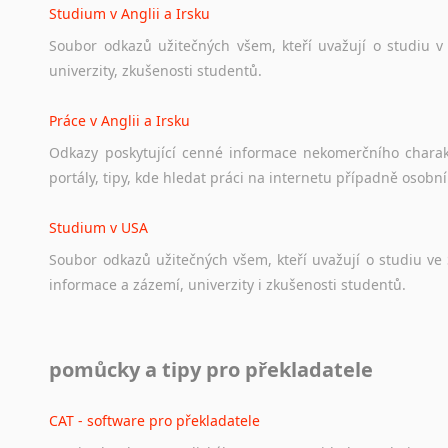
Studium v Anglii a Irsku
Soubor
odkazů
užitečných
všem,
kteří
uvažují
o
studiu
v
univerzity,
zkušenosti
studentů.
Práce v Anglii a Irsku
Odkazy
poskytující
cenné
informace
nekomerčního
chara
portály,
tipy,
kde
hledat
práci
na
internetu
případně
osobní
Studium v USA
Soubor
odkazů
užitečných
všem,
kteří
uvažují
o
studiu
ve
informace
a
zázemí,
univerzity
i
zkušenosti
studentů.
Práce v USA
pomůcky a tipy pro překladatele
Odkazy
poskytující
cenné
informace
nekomerčního
charak
hledat
práci
na
internetu
případně
osobní
zkušenosti
ostat
CAT - software pro překladatele