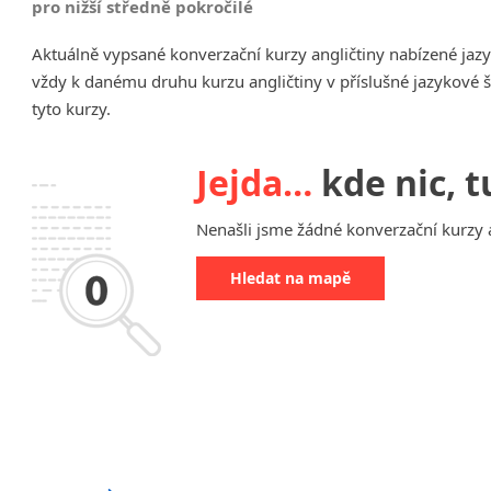
pro nižší středně pokročilé
Chrudim
Aktuálně vypsané konverzační kurzy angličtiny nabízené jaz
Děčín
vždy k danému druhu kurzu angličtiny v příslušné jazykové 
Hodonín
tyto kurzy.
Klatovy
Kolín
Most
Jejda…
kde nic, t
Prostějov
Sedlčany
Nenašli jsme žádné konverzační kurzy a
Tišnov
Hledat na mapě
Vysoká nad Labem