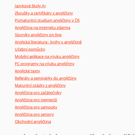
Jazykové školy AJ
poradny
a
pravidla
pravopisu
nebo
stylistické
příručky.
Zkoušky a certifikáty z angličtiny
Pomaturitní studium angličtiny v ČR
Angličtina na internetu zdarma
Slovníky angličtiny on-line
Anglická literatura - knihy v angličtině
Učební pomůcky
Mobilní aplikace na výuku angličtiny
PC programy na výuku angličtiny
Anglické texty
Referáty a seminárky do angličtiny
Maturitní otázky z angličtiny
Angličtina pro začátečníky
Angličtina pro nejmenší
Angličtina pro samouky
Angličtina pro seniory
Obchodní angličtina