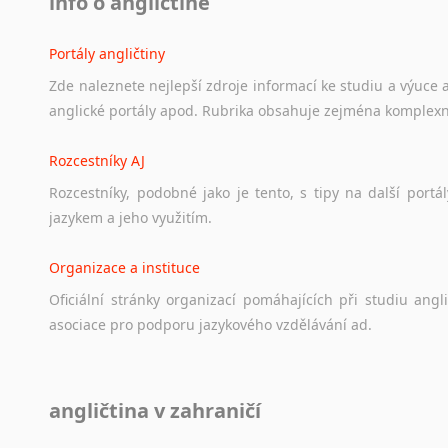
info o angličtině
Portály angličtiny
Zde
naleznete
nejlepší
zdroje
informací
ke
studiu
a
výuce
anglické
portály
apod.
Rubrika
obsahuje
zejména
komplexn
Rozcestníky AJ
Rozcestníky,
podobné
jako
je
tento,
s
tipy
na
další
portál
jazykem
a
jeho
využitím.
Organizace a instituce
Oficiální
stránky
organizací
pomáhajících
při
studiu
angli
asociace
pro
podporu
jazykového
vzdělávání
ad.
Diskusní fórum
angličtina v zahraničí
Ať
už
se
jedná
o
česká
diskusní
fóra
o
anglickém
jazyce
n
angličtině
na
různá
témata,
vše
naleznete
v
této
rubrice.