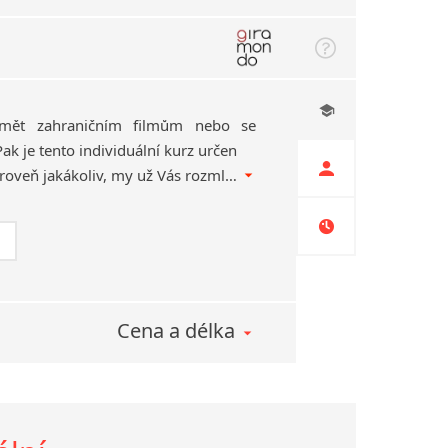
zumět zahraničním filmům nebo se
ak je tento individuální kurz určen
právě Vám! Ať je Vaše úroveň jakákoliv, my už Vás rozmluvíme. Kurz si závazně objednáváte až po ukázkové hodině.
Cena a délka