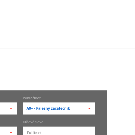
Pokročilost
y
A0+ - Falešný začátečník
-- vyberte pokročilost --
Klíčové slovo
zů
kurz je pro studenty
pokročilosti