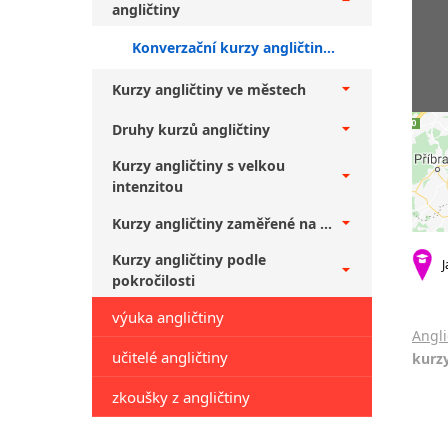
angličtiny
Konverzační kurzy angličtiny Praha 4 + falešní začátečníci
Kurzy angličtiny ve městech
Druhy kurzů angličtiny
Kurzy angličtiny s velkou
intenzitou
Kurzy angličtiny zaměřené na ...
Kurzy angličtiny podle
J
pokročilosti
výuka angličtiny
Angli
učitelé angličtiny
kurzy
zkoušky z angličtiny