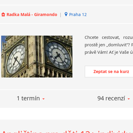
Radka Malá - Giramondo
|
Praha 12
Chcete cestovat, ro
prostě jen „domluvit“? P
Zeptat se na kurz
1 termín
94 recenzí