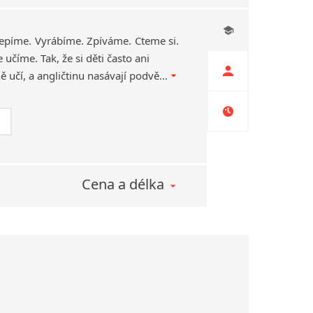
Lepíme. Vyrábíme. Zpíváme. Čteme si.
číme. Tak, že si děti často ani
nevšimnou, že se vlastně učí, a angličtinu nasávají podvědomě, stejně jako se učily mateřský jazyk.
Cena a délka