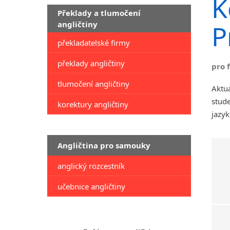
K
Překlady a tlumočení
angličtiny
P
překladatelské firmy
překlady angličtiny
pro 
tlumočení angličtiny
Aktuá
stude
korektury angličtiny
jazyk
Angličtina pro samouky
anglický rozcestník
učebnice angličtiny