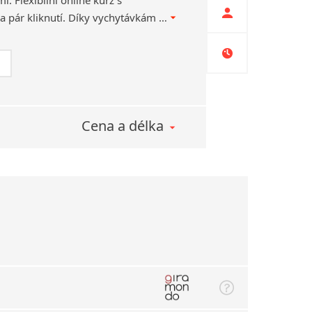
. Flexibilní online kurz s
Giramondem spustíte na pár kliknutí. Díky vychytávkám našich lektorů vás budou lekce přes Zoom, MS Teams nebo třeba WhatsApp skutečně bavit!
Cena a délka