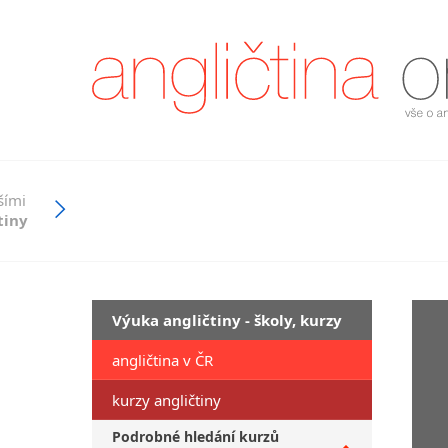
šími
tiny
Výuka angličtiny - školy, kurzy
angličtina v ČR
kurzy angličtiny
Podrobné hledání kurzů