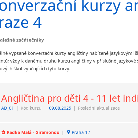
onverzační kurzy an
angličtiny
Jihlava
raze 4
malá města podle abecedy
Chomutov
Chrudim
falešné začátečníky
Děčín
Hodonín
lně vypsané konverzační kurzy angličtiny nabízené jazykovými š
Klatovy
ntů; vždy k danému druhu kurzu angličtiny v příslušné jazykové
Kolín
ových škol vyučujících tyto kurzy.
Most
Prostějov
Sedlčany
Angličtina pro děti 4 - 11 let ind
Tišnov
Vysoká nad Labem
AD_01
|
Kód kurzu
09.08.2025
|
Poslední aktualizace
Radka Malá - Giramondo
|
Praha 12