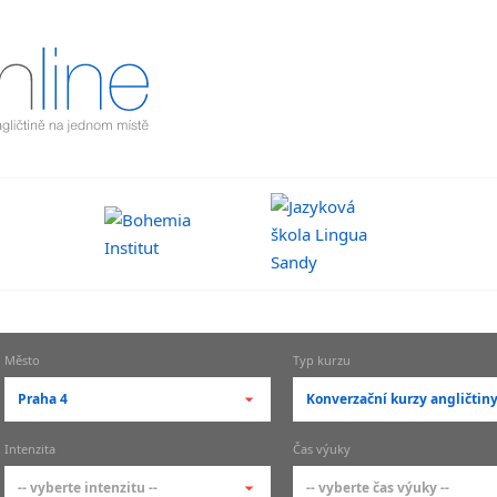
Město
Typ kurzu
Praha 4
Konverzační kurzy angličtin
-- vyberte město --
-- vyberte typ --
Intenzita
Čas výuky
pražské městské části
základní členění kur
-- vyberte intenzitu --
-- vyberte čas výuky --