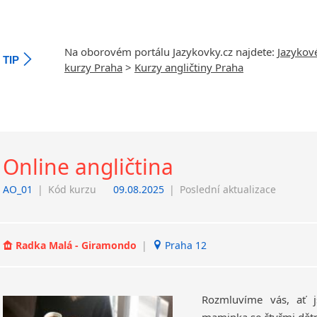
Na oborovém portálu Jazykovky.cz najdete:
Jazykov
TIP
kurzy Praha
>
Kurzy angličtiny Praha
Online angličtina
AO_01
|
Kód kurzu
09.08.2025
|
Poslední aktualizace
Radka Malá - Giramondo
|
Praha 12
Rozmluvíme vás, ať 