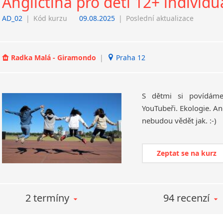
Angličtina pro děti 12+ individu
AD_02
|
Kód kurzu
09.08.2025
|
Poslední aktualizace
Radka Malá - Giramondo
|
Praha 12
S dětmi si povídáme
YouTubeři. Ekologie. Ang
nebudou vědět jak. :-)
Zeptat se na kurz
2 termíny
94 recenzí