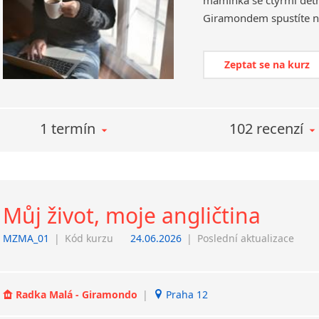
maminka se čtyřmi dětmi
Zeptat se na kurz
1 termín
102 recenzí
Můj život, moje angličtina
MZMA_01
|
Kód kurzu
24.06.2026
|
Poslední aktualizace
Radka Malá - Giramondo
|
Praha 12