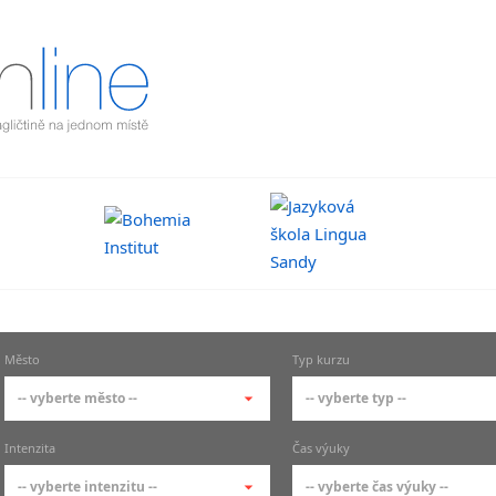
Město
Typ kurzu
-- vyberte město --
-- vyberte typ --
-- vyberte město --
-- vyberte typ --
Intenzita
Čas výuky
pražské městské části
základní členění kur
-- vyberte intenzitu --
-- vyberte čas výuky --