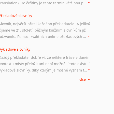
translation). Do češtiny je tento termín většinou překládán jako počítačem podporovaný překlad či překlad podporovaný počítačem. Nástroje CAT ukládají překládané fráze a při dalším překladu vám je automaticky nabízejí, takže se již nemusíte zdržovat s jejich dalším překládáním.
Překladové slovníky
Slovník, největší přítel každého překladatele. A jelikož
žijeme ve 21. století, běžným knižním slovníkům již
odzvonilo. Pomocí kvalitních online překladových slovníků již nemusíte únavně listovat alfabetickým schématem uspořádání, stačí napsat vstupní frázi a dřív, než řeknete švec, vyskočí vám hledaný výraz.
Výkladové slovníky
Každý překladatel dobře ví, že některé fráze v daném
kontextu místy přeložit ani není možné. Proto existují
výkladové slovníky, díky kterým je možné význam takovýchto frází rozklíčovat.
více
Srovnávací slovníky
Úkolem srovnávacích slovníků je vyhledat vhodná
synonyma v daném kontextu, aby měl překladatel
široké možnosti záměny slov vždy po ruce.