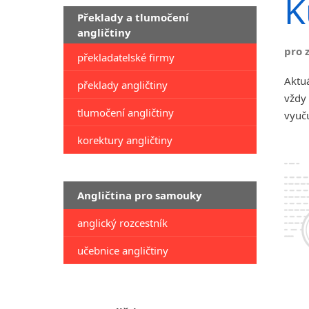
K
Překlady a tlumočení
angličtiny
pro 
překladatelské firmy
Aktuá
překlady angličtiny
vždy 
tlumočení angličtiny
vyuču
korektury angličtiny
Angličtina pro samouky
anglický rozcestník
učebnice angličtiny