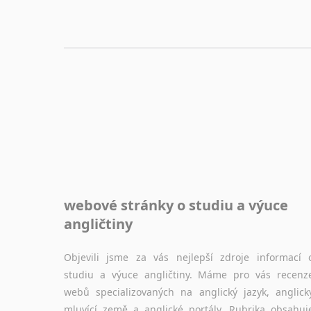
webové stránky o studiu a výuce
angličtiny
Objevili jsme za vás nejlepší zdroje informací 
studiu a výuce angličtiny. Máme pro vás recenz
webů specializovaných na anglický jazyk, anglick
mluvící země a anglické portály. Rubrika obsahuj