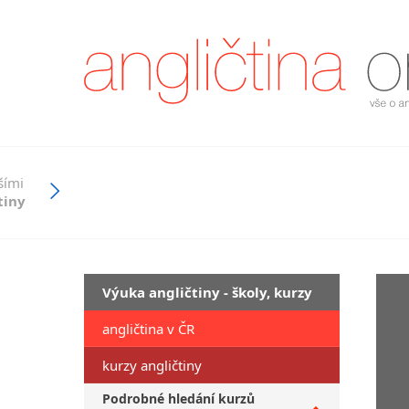
šími
tiny
Výuka angličtiny - školy, kurzy
angličtina v ČR
kurzy angličtiny
Podrobné hledání kurzů