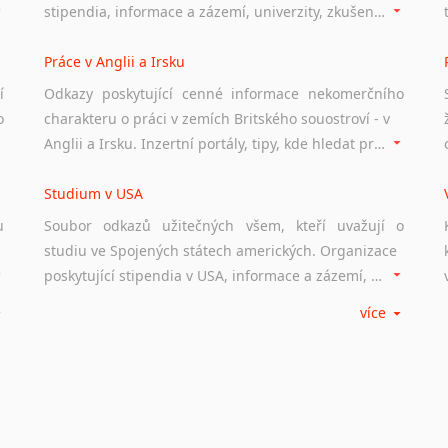
stipendia, informace a zázemí, univerzity, zkušenosti studentů.
Práce v Anglii a Irsku
í
Odkazy poskytující cenné informace nekomerčního
o
charakteru o práci v zemích Britského souostroví - v
Anglii a Irsku. Inzertní portály, tipy, kde hledat práci na internetu případně osobní zkušenosti ostatních.
Studium v USA
u
Soubor odkazů užitečných všem, kteří uvažují o
studiu ve Spojených státech amerických. Organizace
poskytující stipendia v USA, informace a zázemí, univerzity i zkušenosti studentů.
více
Práce v USA
m
Odkazy poskytující cenné informace nekomerčního
charakteru o práci ve Spojených státech amerických.
Inzertní portály, tipy, kde hledat práci na internetu případně osobní zkušenosti ostatních.