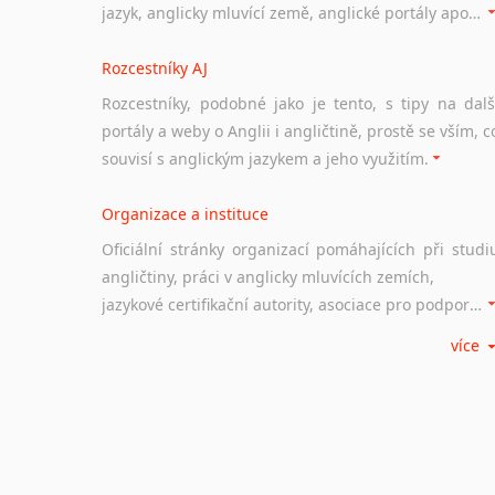
jazyk, anglicky mluvící země, anglické portály apod. Rubrika obsahuje zejména komplexní a maximálně kvalitní stránky využitelné ke studiu angličtiny.
Rozcestníky AJ
Rozcestníky, podobné jako je tento, s tipy na dalš
portály a weby o Anglii i angličtině, prostě se vším, c
souvisí s anglickým jazykem a jeho využitím.
Organizace a instituce
Oficiální stránky organizací pomáhajících při studi
angličtiny, práci v anglicky mluvících zemích,
jazykové certifikační autority, asociace pro podporu jazykového vzdělávání ad.
více
Diskusní fórum
Ať už se jedná o česká diskusní fóra o anglické
jazyce nebo světová diskusní fóra na téma angličtiny
nebo prostě jen "pokec" v angličtině na různá témata, vše naleznete v této rubrice.