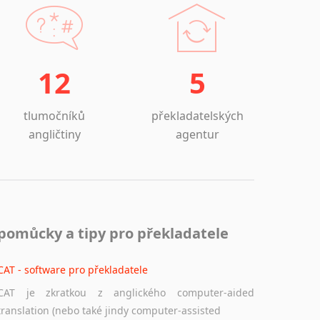
12
5
tlumočníků
překladatelských
angličtiny
agentur
pomůcky a tipy pro překladatele
CAT - software pro překladatele
CAT je zkratkou z anglického computer-aided
translation (nebo také jindy computer-assisted