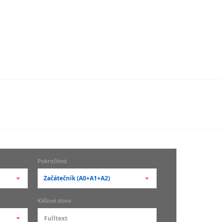
Pokročilost
Začátečník (A0+A1+A2)
-- vyberte pokročilost --
Klíčové slovo
zů
kurz je pro studenty
pokročilosti