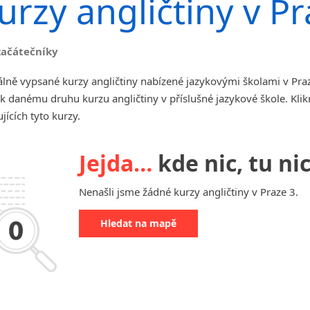
urzy angličtiny v Pr
angličtiny
Jihlava
malá města podle abecedy
začátečníky
Chomutov
Chrudim
lně vypsané kurzy angličtiny nabízené jazykovými školami v Pra
Děčín
k danému druhu kurzu angličtiny v příslušné jazykové škole. Kl
Hodonín
jících tyto kurzy.
Klatovy
Kolín
Jejda…
kde nic, tu nic
Most
Prostějov
Nenašli jsme žádné kurzy angličtiny v Praze 3.
Sedlčany
Tišnov
Hledat na mapě
Vysoká nad Labem