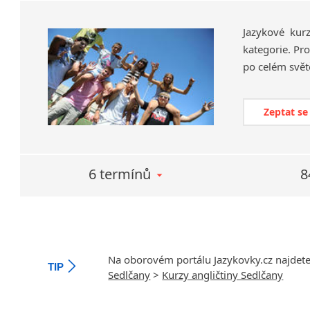
Jazykové kur
kategorie. Pro
po celém svět
Zeptat se
6 termínů
8
Na oborovém portálu Jazykovky.cz najdet
TIP
Sedlčany
>
Kurzy angličtiny Sedlčany