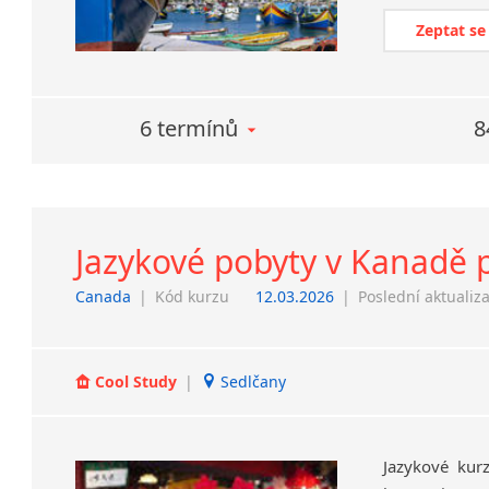
Zeptat se
6 termínů
8
Jazykové pobyty v Kanadě p
Canada
|
Kód kurzu
12.03.2026
|
Poslední aktualiz
Cool Study
|
Sedlčany
Jazykové kur