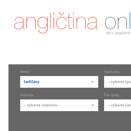
Město
Typ kurzu
Sedlčany
-- vyberte typ
-- vyberte město --
-- vyberte 
Intenzita
Čas výuky
pražské městské části
základní 
-- vyberte intenzitu --
-- vyberte čas
Praha
Kurzy a
skupin
Praha 1
-- vyberte intenzitu --
-- vyberte
Individ
Praha 2
1-2 hodiny týdně
Ranní (zač
Firemní