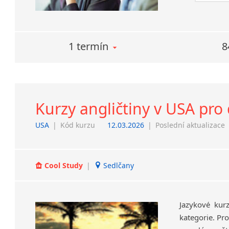
1 termín
8
Kurzy angličtiny v USA pro 
USA
|
Kód kurzu
12.03.2026
|
Poslední aktualizace
Cool Study
|
Sedlčany
Jazykové kur
kategorie. Pro