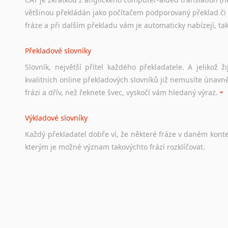
Studium v Austrálii
většinou překládán jako počítačem podporovaný překlad či
Soubor
odkazů
užitečných
všem,
kteří
uvažují
o
studiu
v
Aus
fráze a při dalším překladu vám je automaticky nabízejí, ta
a
zázemí,
australské
univerzity
a
samozřejmě
i
osobní
zkuš
Překladové slovníky
Práce v Austrálii
Slovník, největší přítel každého překladatele. A jelikož
Odkazy
poskytující
cenné
informace
nekomerčního
charak
kvalitních online překladových slovníků již nemusíte únavn
hledat
práci
na
internetu
případně
osobní
zkušenosti
ostat
frázi a dřív, než řeknete švec, vyskočí vám hledaný výraz.
Životopis v angličtině
Výkladové slovníky
Hledáte-li
si
práci
v
zahraničí,
bez
životopisu
v
angličtině
s
Každý
překladatel
dobře
ví,
že
některé
fráze
v
daném
kont
stejná
obecná
pravidla,
jako
pro
český
životopis.
Tak
dost
ot
kterým
je
možné
význam
takovýchto
frází
rozklíčovat.
Srovnávací slovníky
Úkolem
srovnávacích
slovníků
je
vyhledat
vhodná
synony
vždy
po
ruce.