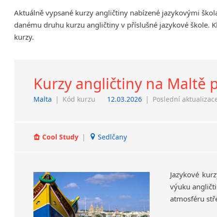
Chrudim
Aktuálně vypsané kurzy angličtiny nabízené jazykovými škol
Děčín
danému druhu kurzu angličtiny v příslušné jazykové škole. K
Hodonín
kurzy.
Klatovy
Kolín
Most
Kurzy angličtiny na Maltě p
Prostějov
Malta
|
Kód kurzu
12.03.2026
|
Poslední aktualizac
Sedlčany
Tišnov
Vysoká nad Labem
Cool Study
|
Sedlčany
Jazykové kurz
výuku angličt