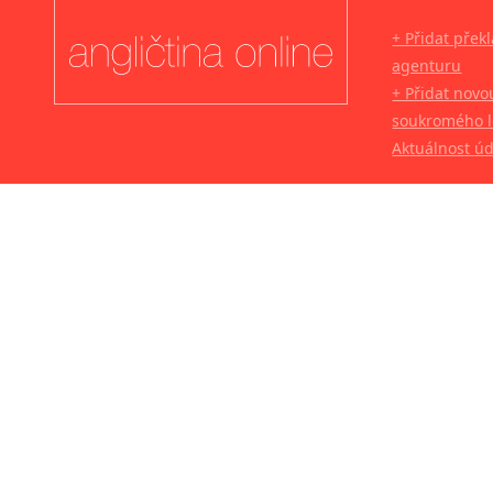
+ Přidat přek
agenturu
+ Přidat novo
soukromého l
Aktuálnost ú