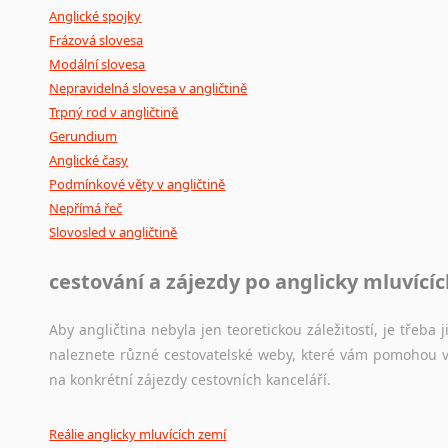
Anglické spojky
Frázová slovesa
Modální slovesa
Nepravidelná slovesa v angličtině
Trpný rod v angličtině
Gerundium
Anglické časy
Podmínkové věty v angličtině
Nepřímá řeč
Slovosled v angličtině
cestování a zájezdy po anglicky mluvící
Aby angličtina nebyla jen teoretickou záležitostí, je třeba j
naleznete různé cestovatelské weby, které vám pomohou vy
na konkrétní zájezdy cestovních kanceláří.
Reálie anglicky mluvících zemí