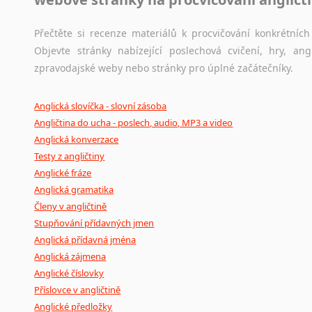
Přečtěte si recenze materiálů k procvičování konkrétních 
Objevte stránky nabízející poslechová cvičení, hry, a
zpravodajské weby nebo stránky pro úplné začátečníky.
Anglická slovíčka - slovní zásoba
Angličtina do ucha - poslech, audio, MP3 a video
Anglická konverzace
Testy z angličtiny
Anglické fráze
Anglická gramatika
Členy v angličtině
Stupňování přídavných jmen
Anglická přídavná jména
Anglická zájmena
Anglické číslovky
Příslovce v angličtině
Anglické předložky