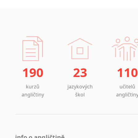
190
23
110
kurzů
jazykových
učitelů
angličtiny
škol
angličtin
info o angličtině