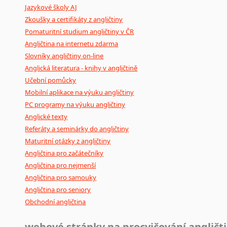
Jazykové školy AJ
poradny
a
pravidla
pravopisu
nebo
stylistické
příručky.
Zkoušky a certifikáty z angličtiny
Pomaturitní studium angličtiny v ČR
Angličtina na internetu zdarma
Slovníky angličtiny on-line
Anglická literatura - knihy v angličtině
Učební pomůcky
Mobilní aplikace na výuku angličtiny
PC programy na výuku angličtiny
Anglické texty
Referáty a seminárky do angličtiny
Maturitní otázky z angličtiny
Angličtina pro začátečníky
Angličtina pro nejmenší
Angličtina pro samouky
Angličtina pro seniory
Obchodní angličtina
webové stránky na procvičování angličt