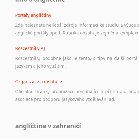
Portály angličtiny
Zde
naleznete
nejlepší
zdroje
informací
ke
studiu
a
výuce
anglické
portály
apod.
Rubrika
obsahuje
zejména
komplexn
Rozcestníky AJ
Rozcestníky,
podobné
jako
je
tento,
s
tipy
na
další
portál
jazykem
a
jeho
využitím.
Organizace a instituce
Oficiální
stránky
organizací
pomáhajících
při
studiu
angli
asociace
pro
podporu
jazykového
vzdělávání
ad.
Diskusní fórum
angličtina v zahraničí
Ať
už
se
jedná
o
česká
diskusní
fóra
o
anglickém
jazyce
n
angličtině
na
různá
témata,
vše
naleznete
v
této
rubrice.