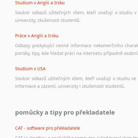
Studium v Anglii a Irsku
Soubor
odkazů
užitečných
všem,
kteří
uvažují
o
studiu
v
univerzity,
zkušenosti
studentů.
Práce v Anglii a Irsku
Odkazy
poskytující
cenné
informace
nekomerčního
chara
portály,
tipy,
kde
hledat
práci
na
internetu
případně
osobní
Studium v USA
Soubor
odkazů
užitečných
všem,
kteří
uvažují
o
studiu
ve
informace
a
zázemí,
univerzity
i
zkušenosti
studentů.
Práce v USA
pomůcky a tipy pro překladatele
Odkazy
poskytující
cenné
informace
nekomerčního
charak
hledat
práci
na
internetu
případně
osobní
zkušenosti
ostat
CAT - software pro překladatele
CAT je zkratkou z anglického computer-aided translation (ne