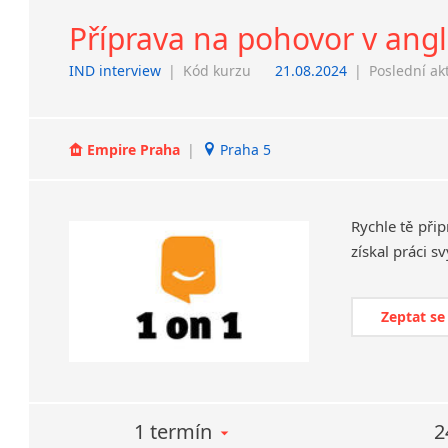
Příprava na pohovor v angl
IND interview
|
Kód kurzu
21.08.2024
|
Poslední ak
Empire Praha
|
Praha 5
Rychle
tě
při
získal
práci
sv
Zeptat se
1 termín
2