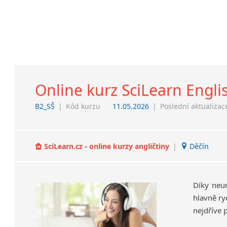
Online kurz SciLearn Engli
B2_SŠ
|
Kód kurzu
11.05.2026
|
Poslední aktualizac
SciLearn.cz - online kurzy angličtiny
|
Děčín
Díky neu
hlavně ry