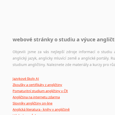
Toužíte započít překladatelskou dráhu, ale nevíte, jak na 
raději kvůli osobnímu perfekcionismu, vlastnosti každému p
raději zkontrolovat? V takovém případě jste na správném mí
Jazykové korpusy
webové stránky o studiu a výuce angličt
Jazykový korpus je elektronický soubor autentických tex
korpusů, jež umožňují třeba vyhledávání slov a slovních spo
původního zdroje textu.
Objevili jsme za vás nejlepší zdroje informací o studi
anglický jazyk, anglicky mluvící země a anglické portály.
Ostatní pomůcky pro překladatele
studium angličtiny. Naleznete zde materiály a kurzy pro rů
Mix
pomůcek,
jež
mají
potenciál
pomoci
překladateli
v
je
Jazykové školy AJ
poradny
a
pravidla
pravopisu
nebo
stylistické
příručky.
Zkoušky a certifikáty z angličtiny
Pomaturitní studium angličtiny v ČR
Angličtina na internetu zdarma
Slovníky angličtiny on-line
Anglická literatura - knihy v angličtině