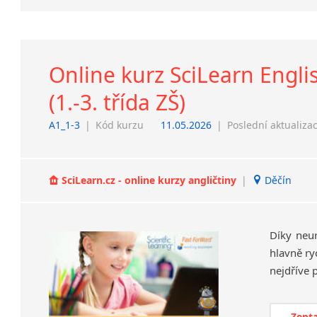
Online kurz SciLearn Engli
(1.-3. třída ZŠ)
A1_1-3
|
Kód kurzu
11.05.2026
|
Poslední aktualiza
SciLearn.cz - online kurzy angličtiny
|
Děčín
Díky neu
hlavně ry
Zepta