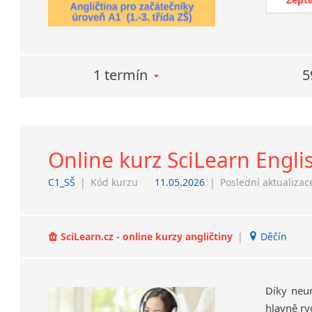
1 termín
5
Online kurz SciLearn Engli
C1_SŠ
|
Kód kurzu
11.05.2026
|
Poslední aktualizac
SciLearn.cz - online kurzy angličtiny
|
Děčín
Díky neu
hlavně ry