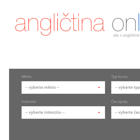
Město
Typ kurzu
-- vyberte město --
-- vyberte typ
-- vyberte město --
-- vyberte 
Intenzita
Čas výuky
pražské městské části
základní 
-- vyberte intenzitu --
-- vyberte čas
Praha
Kurzy a
skupin
Praha 1
-- vyberte intenzitu --
-- vyberte
Individ
Praha 2
1-2 hodiny týdně
Ranní (zač
Firemní