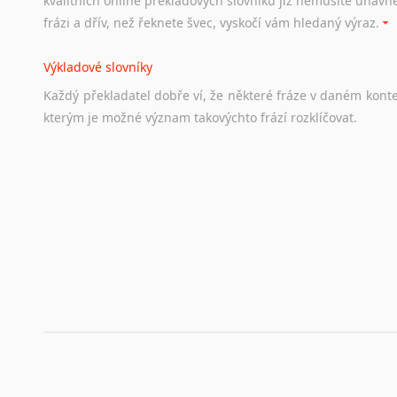
kvalitních online překladových slovníků již nemusíte únavn
hledat
práci
na
internetu
případně
osobní
zkušenosti
ostat
frázi a dřív, než řeknete švec, vyskočí vám hledaný výraz.
Životopis v angličtině
Výkladové slovníky
Hledáte-li
si
práci
v
zahraničí,
bez
životopisu
v
angličtině
s
Každý
překladatel
dobře
ví,
že
některé
fráze
v
daném
kont
stejná
obecná
pravidla,
jako
pro
český
životopis.
Tak
dost
ot
kterým
je
možné
význam
takovýchto
frází
rozklíčovat.
Srovnávací slovníky
Úkolem
srovnávacích
slovníků
je
vyhledat
vhodná
synony
vždy
po
ruce.
Korektory pravopisu pro překladatele
Každý dělá chyby a překlepy a kdo tvrdí, že ne, neříká p
využití moderního softwaru, jenž pravopisné, gramatické n
automaticky opravit.
Rady a návody pro překladatele