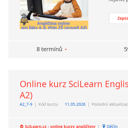
Zepta
8 termínů
5
Online kurz SciLearn Englis
A2)
A2_7-9
|
Kód kurzu
11.05.2026
|
Poslední aktualiza
SciLearn.cz - online kurzy angličtiny
|
Děčín