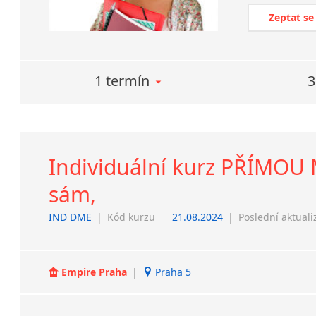
Zeptat se
1 termín
3
Individuální kurz PŘÍMOU M
sám,
IND DME
|
Kód kurzu
21.08.2024
|
Poslední aktuali
Empire Praha
|
Praha 5