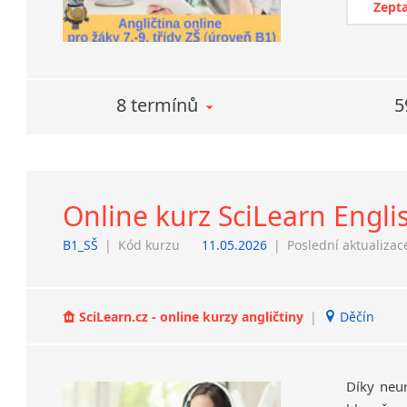
Zepta
8 termínů
5
Online kurz SciLearn Engli
B1_SŠ
|
Kód kurzu
11.05.2026
|
Poslední aktualizac
SciLearn.cz - online kurzy angličtiny
|
Děčín
Díky neu