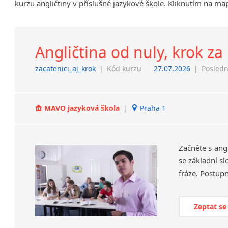
kurzu angličtiny v příslušné jazykové škole. Kliknutím na ma
Chrudim
Děčín
Hodonín
Angličtina od nuly, krok z
Klatovy
Kolín
zacatenici_aj_krok
|
Kód kurzu
27.07.2026
|
Posledn
Most
Prostějov
Sedlčany
MAVO jazyková škola
|
Praha 1
Tišnov
Vysoká nad Labem
Začněte s ang
se základní s
Zeptat se