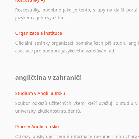
Rozcestníky,
podobné
jako
je
tento,
s
tipy
na
další
portál
jazykem
a
jeho
využitím.
Organizace a instituce
Oficiální
stránky
organizací
pomáhajících
při
studiu
angli
asociace
pro
podporu
jazykového
vzdělávání
ad.
Diskusní fórum
angličtina v zahraničí
Ať
už
se
jedná
o
česká
diskusní
fóra
o
anglickém
jazyce
n
angličtině
na
různá
témata,
vše
naleznete
v
této
rubrice.
Studium v Anglii a Irsku
Soubor
odkazů
užitečných
všem,
kteří
uvažují
o
studiu
v
univerzity,
zkušenosti
studentů.
Práce v Anglii a Irsku
Odkazy
poskytující
cenné
informace
nekomerčního
chara