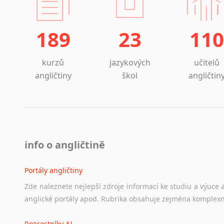
189
23
110
kurzů
jazykových
učitelů
angličtiny
škol
angličtin
info o angličtině
Portály angličtiny
Zde
naleznete
nejlepší
zdroje
informací
ke
studiu
a
výuce
anglické
portály
apod.
Rubrika
obsahuje
zejména
komplexn
Rozcestníky AJ