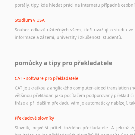
portály,
tipy,
kde
hledat
práci
na
internetu
případně
osobní
Studium v USA
Soubor
odkazů
užitečných
všem,
kteří
uvažují
o
studiu
ve
informace
a
zázemí,
univerzity
i
zkušenosti
studentů.
Práce v USA
pomůcky a tipy pro překladatele
Odkazy
poskytující
cenné
informace
nekomerčního
charak
hledat
práci
na
internetu
případně
osobní
zkušenosti
ostat
CAT - software pro překladatele
CAT je zkratkou z anglického computer-aided translation (ne
Studium v Austrálii
většinou překládán jako počítačem podporovaný překlad či
Soubor
odkazů
užitečných
všem,
kteří
uvažují
o
studiu
v
Aus
fráze a při dalším překladu vám je automaticky nabízejí, ta
a
zázemí,
australské
univerzity
a
samozřejmě
i
osobní
zkuš
Překladové slovníky
Práce v Austrálii
Slovník, největší přítel každého překladatele. A jelikož
Odkazy
poskytující
cenné
informace
nekomerčního
charak