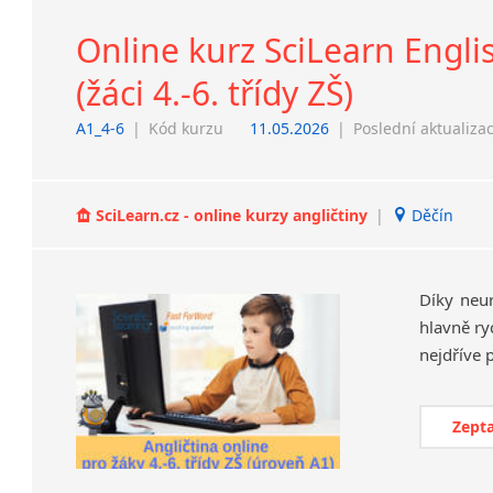
Online kurz SciLearn Engli
(žáci 4.-6. třídy ZŠ)
A1_4-6
|
Kód kurzu
11.05.2026
|
Poslední aktualiza
SciLearn.cz - online kurzy angličtiny
|
Děčín
Díky neu
hlavně ry
Zepta