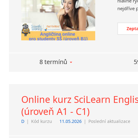
hlavně ry
Zepta
8 termínů
5
Online kurz SciLearn Engli
(úroveň A1 - C1)
D
|
Kód kurzu
11.05.2026
|
Poslední aktualizace