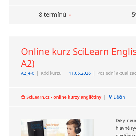
8 termínů
5
Online kurz SciLearn Englis
A2)
A2_4-6
|
Kód kurzu
11.05.2026
|
Poslední aktualiza
SciLearn.cz - online kurzy angličtiny
|
Děčín
Díky neu
hlavně ry