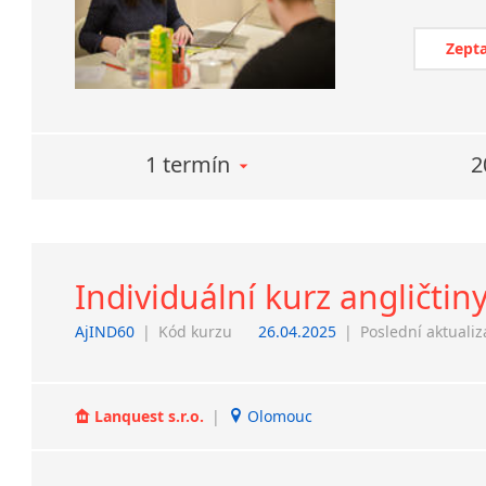
Zepta
1 termín
2
Individuální kurz angličtin
AjIND60
|
Kód kurzu
26.04.2025
|
Poslední aktuali
Lanquest s.r.o.
|
Olomouc