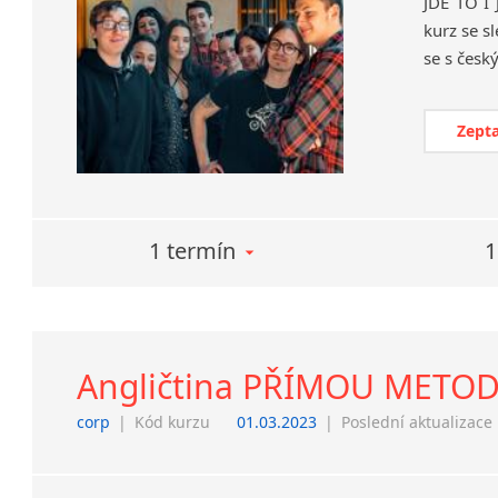
JDE TO I
kurz se s
Zepta
1 termín
1
Angličtina PŘÍMOU METOD
corp
|
Kód kurzu
01.03.2023
|
Poslední aktualizace