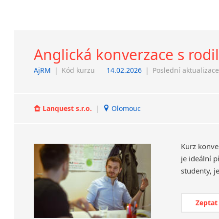
Anglická konverzace s rod
AjRM
|
Kód kurzu
14.02.2026
|
Poslední aktualizac
Lanquest s.r.o.
|
Olomouc
Kurz konve
je ideální 
Zeptat