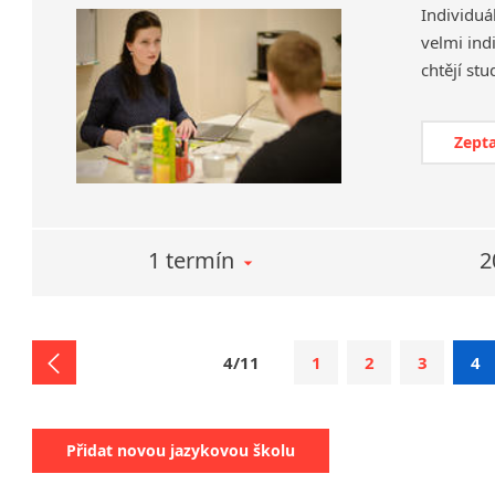
Individuá
velmi ind
Zepta
1 termín
2
4/11
1
2
3
4
Přidat novou jazykovou školu