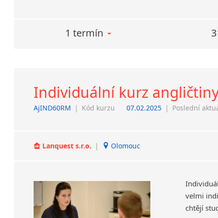
1 termín
3
Individuální kurz angličtin
AjIND60RM
|
Kód kurzu
07.02.2025
|
Poslední aktu
Lanquest s.r.o.
|
Olomouc
Individuá
velmi ind