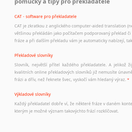
pomůcky a tipy pro překladatele
Odkazy
poskytující
cenné
informace
nekomerčního
charak
hledat
práci
na
internetu
případně
osobní
zkušenosti
ostat
CAT - software pro překladatele
CAT je zkratkou z anglického computer-aided translation (ne
Studium v Austrálii
většinou překládán jako počítačem podporovaný překlad či
Soubor
odkazů
užitečných
všem,
kteří
uvažují
o
studiu
v
Aus
fráze a při dalším překladu vám je automaticky nabízejí, ta
a
zázemí,
australské
univerzity
a
samozřejmě
i
osobní
zkuš
Překladové slovníky
Práce v Austrálii
Slovník, největší přítel každého překladatele. A jelikož
Odkazy
poskytující
cenné
informace
nekomerčního
charak
kvalitních online překladových slovníků již nemusíte únavn
hledat
práci
na
internetu
případně
osobní
zkušenosti
ostat
frázi a dřív, než řeknete švec, vyskočí vám hledaný výraz.
Životopis v angličtině
Výkladové slovníky
Hledáte-li
si
práci
v
zahraničí,
bez
životopisu
v
angličtině
s
Každý
překladatel
dobře
ví,
že
některé
fráze
v
daném
kont
stejná
obecná
pravidla,
jako
pro
český
životopis.
Tak
dost
ot
kterým
je
možné
význam
takovýchto
frází
rozklíčovat.
Srovnávací slovníky