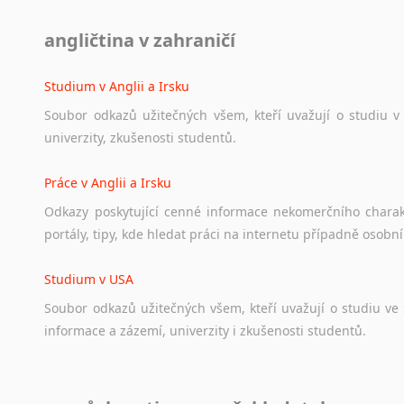
Diskusní fórum
angličtina v zahraničí
Ať
už
se
jedná
o
česká
diskusní
fóra
o
anglickém
jazyce
n
angličtině
na
různá
témata,
vše
naleznete
v
této
rubrice.
Studium v Anglii a Irsku
Soubor
odkazů
užitečných
všem,
kteří
uvažují
o
studiu
v
univerzity,
zkušenosti
studentů.
Práce v Anglii a Irsku
Odkazy
poskytující
cenné
informace
nekomerčního
chara
portály,
tipy,
kde
hledat
práci
na
internetu
případně
osobní
Studium v USA
Soubor
odkazů
užitečných
všem,
kteří
uvažují
o
studiu
ve
informace
a
zázemí,
univerzity
i
zkušenosti
studentů.
Práce v USA