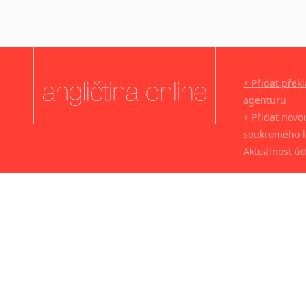
+ Přidat přek
agenturu
+ Přidat novo
soukromého l
Aktuálnost ú