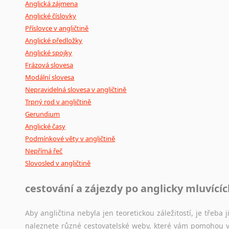
Anglická zájmena
Anglické číslovky
Příslovce v angličtině
Anglické předložky
Anglické spojky
Frázová slovesa
Modální slovesa
Nepravidelná slovesa v angličtině
Trpný rod v angličtině
Gerundium
Anglické časy
Podmínkové věty v angličtině
Nepřímá řeč
Slovosled v angličtině
cestování a zájezdy po anglicky mluvící
Aby angličtina nebyla jen teoretickou záležitostí, je třeba j
naleznete různé cestovatelské weby, které vám pomohou vy