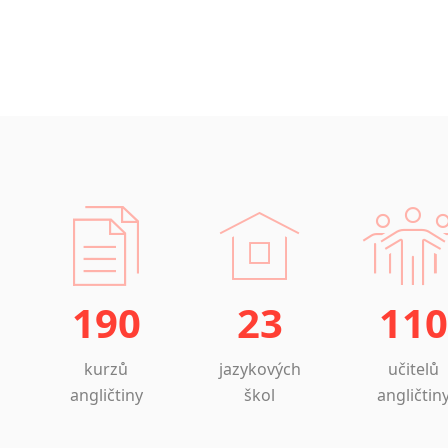
190
23
110
kurzů
jazykových
učitelů
angličtiny
škol
angličtin