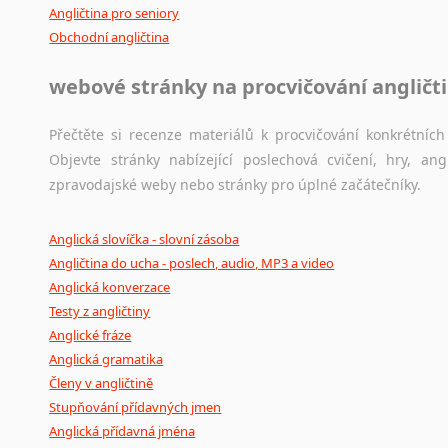
Angličtina pro seniory
Obchodní angličtina
webové stránky na procvičování angličt
Přečtěte si recenze materiálů k procvičování konkrétních 
Objevte stránky nabízející poslechová cvičení, hry, a
zpravodajské weby nebo stránky pro úplné začátečníky.
Anglická slovíčka - slovní zásoba
Angličtina do ucha - poslech, audio, MP3 a video
Anglická konverzace
Testy z angličtiny
Anglické fráze
Anglická gramatika
Členy v angličtině
Stupňování přídavných jmen
Anglická přídavná jména