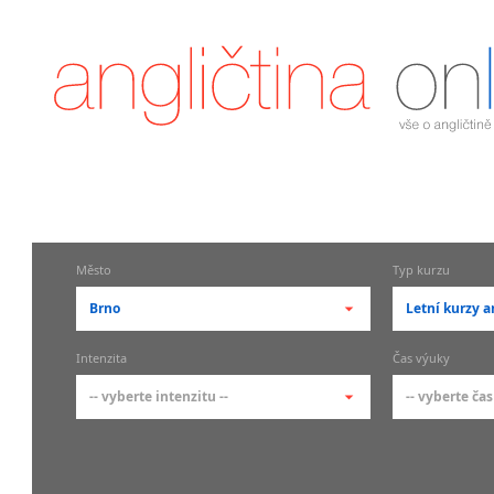
Město
Typ kurzu
Brno
Letní kurzy a
-- vyberte město --
-- vyberte 
Intenzita
Čas výuky
pražské městské části
základní 
-- vyberte intenzitu --
-- vyberte čas
Praha
Kurzy a
skupin
Praha 1
-- vyberte intenzitu --
-- vyberte
Individ
Praha 2
1-2 hodiny týdně
Ranní (zač
Firemní