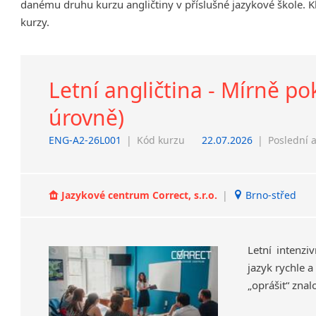
danému druhu kurzu angličtiny v příslušné jazykové škole. K
Chrudim
kurzy.
Děčín
Hodonín
Klatovy
Letní angličtina - Mírně pokr
Kolín
Most
úrovně)
Prostějov
ENG-A2-26L001
|
Kód kurzu
22.07.2026
|
Poslední 
Sedlčany
Tišnov
Vysoká nad Labem
Jazykové centrum Correct, s.r.o.
|
Brno-střed
Letní intenziv
jazyk rychle a
„oprášit“ znalo