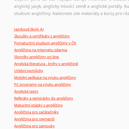
anglický jazyk, anglicky mluvící země a anglické portály.
Ostatní pomůcky pro překladatele
studium angličtiny. Naleznete zde materiály a kurzy pro rů
Mix
pomůcek,
jež
mají
potenciál
pomoci
překladateli
v
je
Jazykové školy AJ
poradny
a
pravidla
pravopisu
nebo
stylistické
příručky.
Zkoušky a certifikáty z angličtiny
Pomaturitní studium angličtiny v ČR
Angličtina na internetu zdarma
Slovníky angličtiny on-line
Anglická literatura - knihy v angličtině
Učební pomůcky
Mobilní aplikace na výuku angličtiny
PC programy na výuku angličtiny
Anglické texty
Referáty a seminárky do angličtiny
Maturitní otázky z angličtiny
Angličtina pro začátečníky
Angličtina pro nejmenší
Angličtina pro samouky