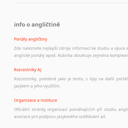
info o angličtině
Portály angličtiny
Zde
naleznete
nejlepší
zdroje
informací
ke
studiu
a
výuce
anglické
portály
apod.
Rubrika
obsahuje
zejména
komplexn
Rozcestníky AJ
Rozcestníky,
podobné
jako
je
tento,
s
tipy
na
další
portál
jazykem
a
jeho
využitím.
Organizace a instituce
Oficiální
stránky
organizací
pomáhajících
při
studiu
angli
asociace
pro
podporu
jazykového
vzdělávání
ad.