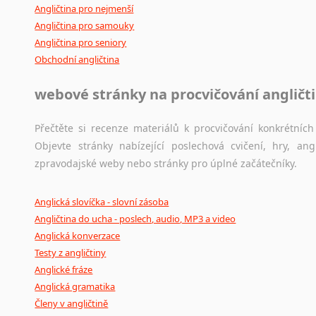
Angličtina pro nejmenší
Angličtina pro samouky
Angličtina pro seniory
Obchodní angličtina
webové stránky na procvičování angličt
Přečtěte si recenze materiálů k procvičování konkrétních 
Objevte stránky nabízející poslechová cvičení, hry, a
zpravodajské weby nebo stránky pro úplné začátečníky.
Anglická slovíčka - slovní zásoba
Angličtina do ucha - poslech, audio, MP3 a video
Anglická konverzace
Testy z angličtiny
Anglické fráze
Anglická gramatika
Členy v angličtině