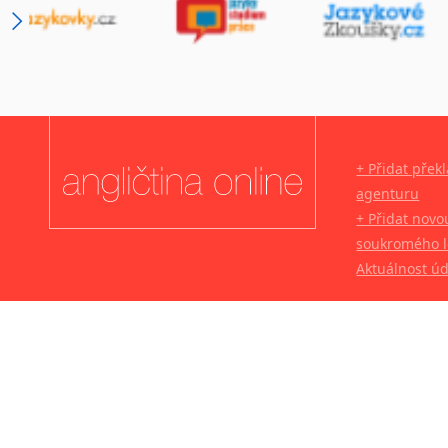
+ Přidat přek
agenturu
+ Přidat novo
soukromého l
Aktuálnost ú