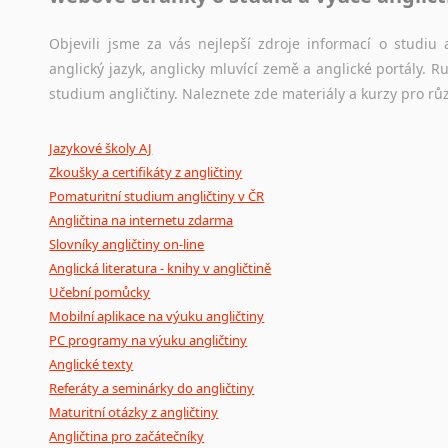
korpusů, jež umožňují třeba vyhledávání slov a slovních spo
původního zdroje textu.
Objevili jsme za vás nejlepší zdroje informací o studi
anglický jazyk, anglicky mluvící země a anglické portály.
Ostatní pomůcky pro překladatele
studium angličtiny. Naleznete zde materiály a kurzy pro rů
Mix
pomůcek,
jež
mají
potenciál
pomoci
překladateli
v
je
Jazykové školy AJ
poradny
a
pravidla
pravopisu
nebo
stylistické
příručky.
Zkoušky a certifikáty z angličtiny
Pomaturitní studium angličtiny v ČR
Angličtina na internetu zdarma
Slovníky angličtiny on-line
Anglická literatura - knihy v angličtině
Učební pomůcky
Mobilní aplikace na výuku angličtiny
PC programy na výuku angličtiny
Anglické texty
Referáty a seminárky do angličtiny
Maturitní otázky z angličtiny
Angličtina pro začátečníky