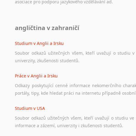
asociace
pro
podporu
jazykového
vzdělávání
ad.
Diskusní fórum
angličtina v zahraničí
Ať
už
se
jedná
o
česká
diskusní
fóra
o
anglickém
jazyce
n
angličtině
na
různá
témata,
vše
naleznete
v
této
rubrice.
Studium v Anglii a Irsku
Soubor
odkazů
užitečných
všem,
kteří
uvažují
o
studiu
v
univerzity,
zkušenosti
studentů.
Práce v Anglii a Irsku
Odkazy
poskytující
cenné
informace
nekomerčního
chara
portály,
tipy,
kde
hledat
práci
na
internetu
případně
osobní
Studium v USA
Soubor
odkazů
užitečných
všem,
kteří
uvažují
o
studiu
ve
informace
a
zázemí,
univerzity
i
zkušenosti
studentů.