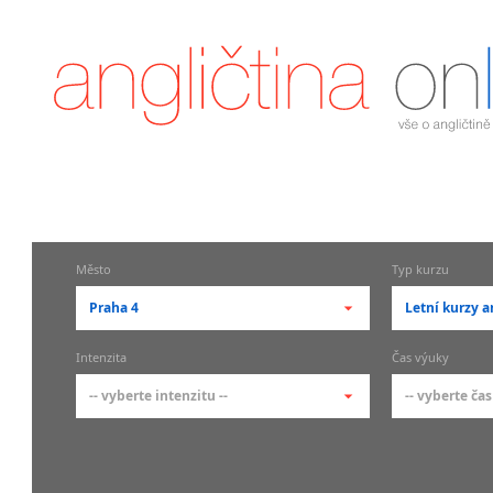
Město
Typ kurzu
Praha 4
Letní kurzy a
-- vyberte město --
-- vyberte 
Intenzita
Čas výuky
pražské městské části
základní 
-- vyberte intenzitu --
-- vyberte čas
Praha
Kurzy a
skupin
Praha 1
-- vyberte intenzitu --
-- vyberte
Individ
Praha 2
1-2 hodiny týdně
Ranní (zač
Firemní