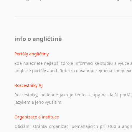
info o angličtině
Portály angličtiny
Zde
naleznete
nejlepší
zdroje
informací
ke
studiu
a
výuce
anglické
portály
apod.
Rubrika
obsahuje
zejména
komplexn
Rozcestníky AJ
Rozcestníky,
podobné
jako
je
tento,
s
tipy
na
další
portál
jazykem
a
jeho
využitím.
Organizace a instituce
Oficiální
stránky
organizací
pomáhajících
při
studiu
angli