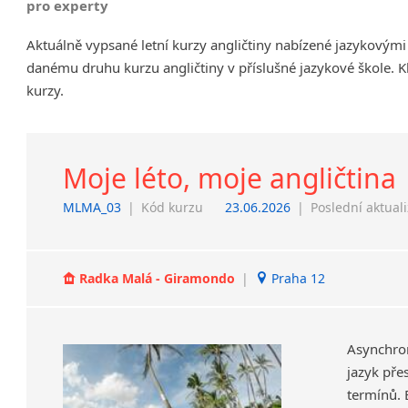
pro experty
Chrudim
Aktuálně vypsané letní kurzy angličtiny nabízené jazykovými
Děčín
danému druhu kurzu angličtiny v příslušné jazykové škole. K
Hodonín
kurzy.
Klatovy
Kolín
Most
Prostějov
Moje léto, moje angličtina
Sedlčany
MLMA_03
|
Kód kurzu
23.06.2026
|
Poslední aktual
Tišnov
Vysoká nad Labem
Radka Malá - Giramondo
|
Praha 12
Asynchro
jazyk pře