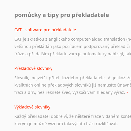
Práce v USA
pomůcky a tipy pro překladatele
Odkazy
poskytující
cenné
informace
nekomerčního
charak
hledat
práci
na
internetu
případně
osobní
zkušenosti
ostat
CAT - software pro překladatele
CAT je zkratkou z anglického computer-aided translation (ne
Studium v Austrálii
většinou překládán jako počítačem podporovaný překlad či
Soubor
odkazů
užitečných
všem,
kteří
uvažují
o
studiu
v
Aus
fráze a při dalším překladu vám je automaticky nabízejí, ta
a
zázemí,
australské
univerzity
a
samozřejmě
i
osobní
zkuš
Překladové slovníky
Práce v Austrálii
Slovník, největší přítel každého překladatele. A jelikož
Odkazy
poskytující
cenné
informace
nekomerčního
charak
kvalitních online překladových slovníků již nemusíte únavn
hledat
práci
na
internetu
případně
osobní
zkušenosti
ostat
frázi a dřív, než řeknete švec, vyskočí vám hledaný výraz.
Životopis v angličtině
Výkladové slovníky
Hledáte-li
si
práci
v
zahraničí,
bez
životopisu
v
angličtině
s
Každý
překladatel
dobře
ví,
že
některé
fráze
v
daném
kont
stejná
obecná
pravidla,
jako
pro
český
životopis.
Tak
dost
ot
kterým
je
možné
význam
takovýchto
frází
rozklíčovat.