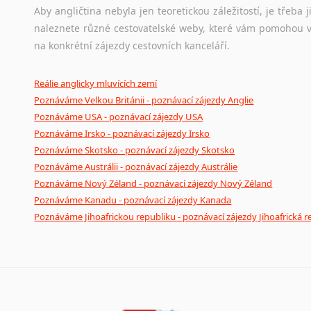
Aby angličtina nebyla jen teoretickou záležitostí, je třeba j
naleznete různé cestovatelské weby, které vám pomohou vy
na konkrétní zájezdy cestovních kanceláří.
Reálie anglicky mluvících zemí
Poznáváme Velkou Británii - poznávací zájezdy Anglie
Poznáváme USA - poznávací zájezdy USA
Poznáváme Irsko - poznávací zájezdy Irsko
Poznáváme Skotsko - poznávací zájezdy Skotsko
Poznáváme Austrálii - poznávací zájezdy Austrálie
Poznáváme Nový Zéland - poznávací zájezdy Nový Zéland
Poznáváme Kanadu - poznávací zájezdy Kanada
Poznáváme Jihoafrickou republiku - poznávací zájezdy Jihoafrická r