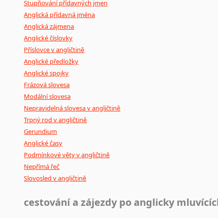
Stupňování přídavných jmen
Anglická přídavná jména
Anglická zájmena
Anglické číslovky
Příslovce v angličtině
Anglické předložky
Anglické spojky
Frázová slovesa
Modální slovesa
Nepravidelná slovesa v angličtině
Trpný rod v angličtině
Gerundium
Anglické časy
Podmínkové věty v angličtině
Nepřímá řeč
Slovosled v angličtině
cestování a zájezdy po anglicky mluvící