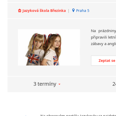
Jazyková škola Březinka
|
Praha 5
Na prázdnin
připravili let
Zeptat se
3 termíny
2
Na oborovém portálu Jazykovky.cz najdet