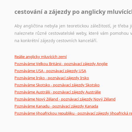
cestování a zájezdy po anglicky mluvící
Aby angličtina nebyla jen teoretickou záležitostí, je třeba j
naleznete různé cestovatelské weby, které vám pomohou vy
na konkrétní zájezdy cestovních kanceláří.
Reálie anglicky mluvících zemí
Poznáváme Velkou Británii - poznávací zájezdy Anglie
Poznáváme USA - poznávací zájezdy USA
Poznáváme Irsko - poznávací zájezdy Irsko
Poznáváme Skotsko - poznávací zájezdy Skotsko
Poznáváme Austrálii - poznávací zájezdy Austrálie
Poznáváme Nový Zéland - poznávací zájezdy Nový Zéland
Poznáváme Kanadu - poznávací zájezdy Kanada
Poznáváme Jihoafrickou republiku - poznávací zájezdy Jihoafrická r