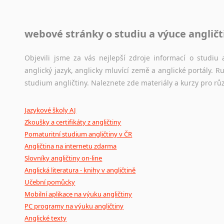
Jazykové korpusy
webové stránky o studiu a výuce angličt
Jazykový korpus je elektronický soubor autentických tex
korpusů, jež umožňují třeba vyhledávání slov a slovních spo
původního zdroje textu.
Objevili jsme za vás nejlepší zdroje informací o studi
anglický jazyk, anglicky mluvící země a anglické portály.
Ostatní pomůcky pro překladatele
studium angličtiny. Naleznete zde materiály a kurzy pro rů
Mix
pomůcek,
jež
mají
potenciál
pomoci
překladateli
v
je
Jazykové školy AJ
poradny
a
pravidla
pravopisu
nebo
stylistické
příručky.
Zkoušky a certifikáty z angličtiny
Pomaturitní studium angličtiny v ČR
Angličtina na internetu zdarma
Slovníky angličtiny on-line
Anglická literatura - knihy v angličtině
Učební pomůcky
Mobilní aplikace na výuku angličtiny
PC programy na výuku angličtiny
Anglické texty