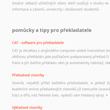
Soubor
odkazů
užitečných
všem,
kteří
uvažují
o
studiu
ve
informace
a
zázemí,
univerzity
i
zkušenosti
studentů.
Práce v USA
pomůcky a tipy pro překladatele
Odkazy
poskytující
cenné
informace
nekomerčního
charak
hledat
práci
na
internetu
případně
osobní
zkušenosti
ostat
CAT - software pro překladatele
CAT je zkratkou z anglického computer-aided translation (ne
Studium v Austrálii
většinou překládán jako počítačem podporovaný překlad či
Soubor
odkazů
užitečných
všem,
kteří
uvažují
o
studiu
v
Aus
fráze a při dalším překladu vám je automaticky nabízejí, ta
a
zázemí,
australské
univerzity
a
samozřejmě
i
osobní
zkuš
Překladové slovníky
Práce v Austrálii
Slovník, největší přítel každého překladatele. A jelikož
Odkazy
poskytující
cenné
informace
nekomerčního
charak
kvalitních online překladových slovníků již nemusíte únavn
hledat
práci
na
internetu
případně
osobní
zkušenosti
ostat
frázi a dřív, než řeknete švec, vyskočí vám hledaný výraz.
Životopis v angličtině
Výkladové slovníky