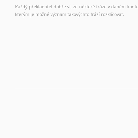
Hledáte-li
si
práci
v
zahraničí,
bez
životopisu
v
angličtině
s
Každý
překladatel
dobře
ví,
že
některé
fráze
v
daném
kont
stejná
obecná
pravidla,
jako
pro
český
životopis.
Tak
dost
ot
kterým
je
možné
význam
takovýchto
frází
rozklíčovat.
Srovnávací slovníky
Úkolem
srovnávacích
slovníků
je
vyhledat
vhodná
synony
vždy
po
ruce.
Korektory pravopisu pro překladatele
Každý dělá chyby a překlepy a kdo tvrdí, že ne, neříká p
využití moderního softwaru, jenž pravopisné, gramatické n
automaticky opravit.
Rady a návody pro překladatele
Toužíte započít překladatelskou dráhu, ale nevíte, jak na 
raději kvůli osobnímu perfekcionismu, vlastnosti každému p
raději zkontrolovat? V takovém případě jste na správném mí