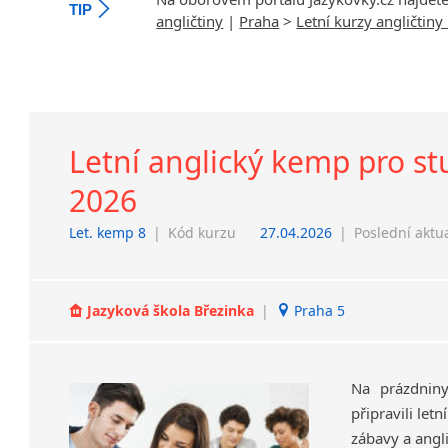
TIP
angličtiny
|
Praha
>
Letní kurzy angličtiny
Letní anglický kemp pro stud
2026
Let. kemp 8
|
Kód kurzu
27.04.2026
|
Poslední aktu
Jazyková škola Březinka
|
Praha 5
Na prázdnin
připravili let