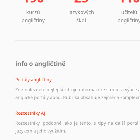
kurzů
jazykových
učitelů
angličtiny
škol
angličtin
info o angličtině
Portály angličtiny
Zde
naleznete
nejlepší
zdroje
informací
ke
studiu
a
výuce
anglické
portály
apod.
Rubrika
obsahuje
zejména
komplexn
Rozcestníky AJ
Rozcestníky,
podobné
jako
je
tento,
s
tipy
na
další
portál
jazykem
a
jeho
využitím.