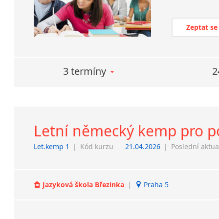
Zeptat se
3 termíny
2
Letní německý kemp pro pok
Let.kemp 1
|
Kód kurzu
21.04.2026
|
Poslední aktua
Jazyková škola Březinka
|
Praha 5