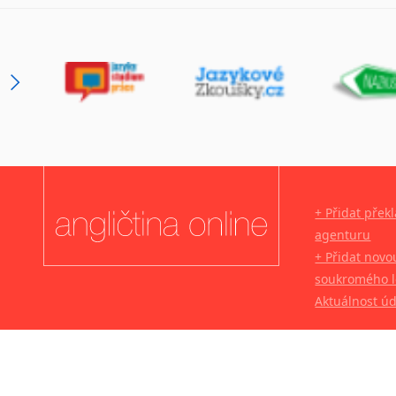
+ Přidat přek
agenturu
+ Přidat novo
soukromého l
Aktuálnost ú