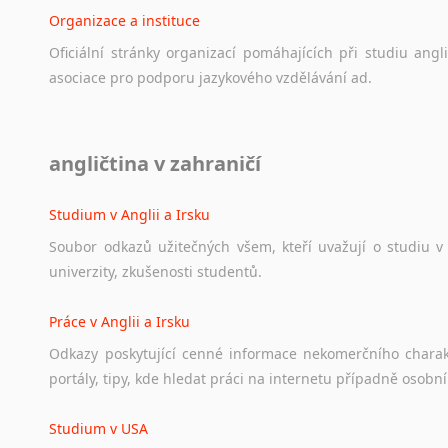
Organizace a instituce
Oficiální
stránky
organizací
pomáhajících
při
studiu
angli
asociace
pro
podporu
jazykového
vzdělávání
ad.
Diskusní fórum
angličtina v zahraničí
Ať
už
se
jedná
o
česká
diskusní
fóra
o
anglickém
jazyce
n
angličtině
na
různá
témata,
vše
naleznete
v
této
rubrice.
Studium v Anglii a Irsku
Soubor
odkazů
užitečných
všem,
kteří
uvažují
o
studiu
v
univerzity,
zkušenosti
studentů.
Práce v Anglii a Irsku
Odkazy
poskytující
cenné
informace
nekomerčního
chara
portály,
tipy,
kde
hledat
práci
na
internetu
případně
osobní
Studium v USA