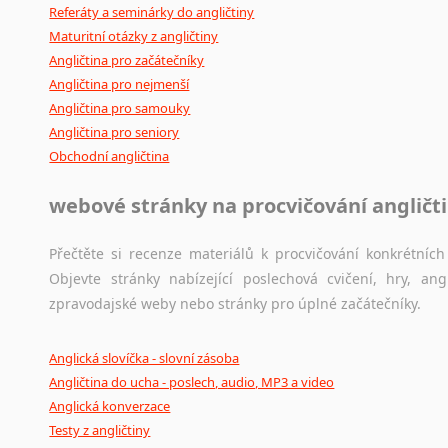
Referáty a seminárky do angličtiny
Maturitní otázky z angličtiny
Angličtina pro začátečníky
Angličtina pro nejmenší
Angličtina pro samouky
Angličtina pro seniory
Obchodní angličtina
webové stránky na procvičování angličt
Přečtěte si recenze materiálů k procvičování konkrétních 
Objevte stránky nabízející poslechová cvičení, hry, a
zpravodajské weby nebo stránky pro úplné začátečníky.
Anglická slovíčka - slovní zásoba
Angličtina do ucha - poslech, audio, MP3 a video
Anglická konverzace
Testy z angličtiny