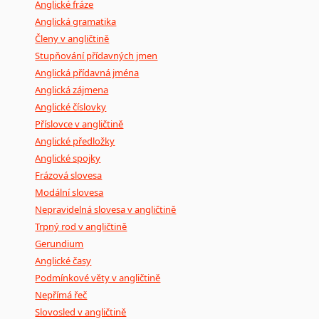
Anglické fráze
Anglická gramatika
Členy v angličtině
Stupňování přídavných jmen
Anglická přídavná jména
Anglická zájmena
Anglické číslovky
Příslovce v angličtině
Anglické předložky
Anglické spojky
Frázová slovesa
Modální slovesa
Nepravidelná slovesa v angličtině
Trpný rod v angličtině
Gerundium
Anglické časy
Podmínkové věty v angličtině
Nepřímá řeč
Slovosled v angličtině