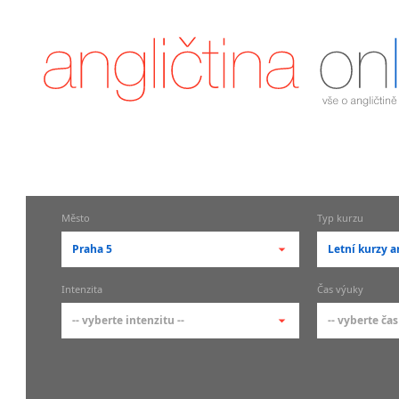
Město
Typ kurzu
Praha 5
Letní kurzy a
-- vyberte město --
-- vyberte 
Intenzita
Čas výuky
pražské městské části
základní 
-- vyberte intenzitu --
-- vyberte čas
Praha
Kurzy a
skupin
Praha 1
-- vyberte intenzitu --
-- vyberte
Individ
Praha 2
1-2 hodiny týdně
Ranní (zač
Firemní