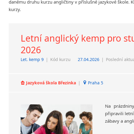
danému druhu kurzu angličtiny v příslušné jazykové škole. K
Chrudim
kurzy.
Děčín
Hodonín
Klatovy
Letní anglický kemp pro stud
Kolín
Most
2026
Prostějov
Let. kemp 9
|
Kód kurzu
27.04.2026
|
Poslední aktu
Sedlčany
Tišnov
Vysoká nad Labem
Jazyková škola Březinka
|
Praha 5
Na prázdnin
připravili let