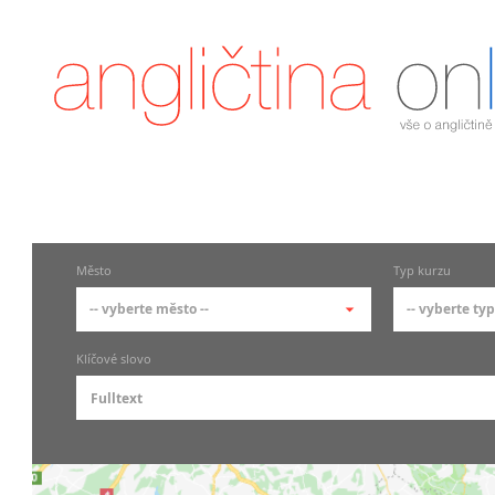
Město
Typ kurzu
-- vyberte město --
-- vyberte typ
-- vyberte město --
-- vyberte
Klíčové slovo
pražské městské části
základní
Praha
Skupin
Praha 1
Individ
Praha 2
Firemní