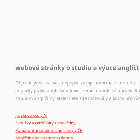
Rady a návody pro překladatele
Toužíte započít překladatelskou dráhu, ale nevíte, jak na 
raději kvůli osobnímu perfekcionismu, vlastnosti každému p
raději zkontrolovat? V takovém případě jste na správném mí
Jazykové korpusy
webové stránky o studiu a výuce angličt
Jazykový korpus je elektronický soubor autentických tex
korpusů, jež umožňují třeba vyhledávání slov a slovních spo
původního zdroje textu.
Objevili jsme za vás nejlepší zdroje informací o studi
anglický jazyk, anglicky mluvící země a anglické portály.
Ostatní pomůcky pro překladatele
studium angličtiny. Naleznete zde materiály a kurzy pro rů
Mix
pomůcek,
jež
mají
potenciál
pomoci
překladateli
v
je
Jazykové školy AJ
poradny
a
pravidla
pravopisu
nebo
stylistické
příručky.
Zkoušky a certifikáty z angličtiny
Pomaturitní studium angličtiny v ČR
Angličtina na internetu zdarma