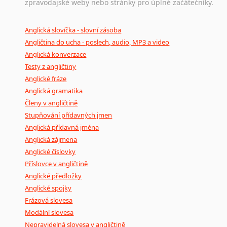
zpravodajské weby nebo stránky pro úplné začátečníky.
Anglická slovíčka - slovní zásoba
Angličtina do ucha - poslech, audio, MP3 a video
Anglická konverzace
Testy z angličtiny
Anglické fráze
Anglická gramatika
Členy v angličtině
Stupňování přídavných jmen
Anglická přídavná jména
Anglická zájmena
Anglické číslovky
Příslovce v angličtině
Anglické předložky
Anglické spojky
Frázová slovesa
Modální slovesa
Nepravidelná slovesa v angličtině