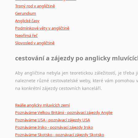
Trpný rod v angličtině
Gerundium
Anglické časy
Podmínkové věty v angličtině
Nepřímá řeč
Slovosled v angličtině
cestování a zájezdy po anglicky mluvící
Aby angličtina nebyla jen teoretickou záležitostí, je třeba j
naleznete různé cestovatelské weby, které vám pomohou vy
na konkrétní zájezdy cestovních kanceláří.
Reálie anglicky mluvících zemí
Poznáváme Velkou Británii - poznávací zájezdy Anglie
Poznáváme USA - poznávací zájezdy USA
Poznáváme Irsko - poznávací zájezdy Irsko
Poznáváme Skotsko - poznávací zájezdy Skotsko