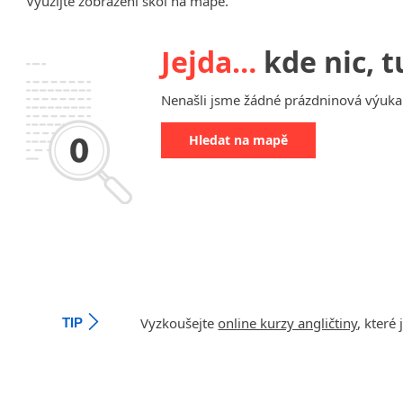
Využijte zobrazení škol na mapě.
Chrudim
Děčín
Jejda…
kde nic, t
Hodonín
Klatovy
Nenašli jsme žádné prázdninová výuka a
Kolín
Most
Hledat na mapě
Prostějov
Sedlčany
Tišnov
Vysoká nad Labem
Vyzkoušejte
online kurzy angličtiny
, které
TIP