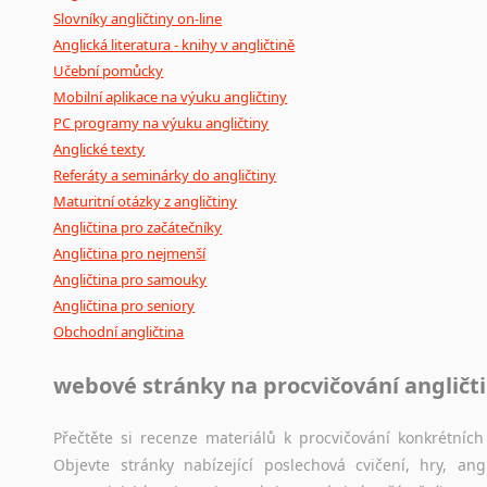
Slovníky angličtiny on-line
Anglická literatura - knihy v angličtině
Učební pomůcky
Mobilní aplikace na výuku angličtiny
PC programy na výuku angličtiny
Anglické texty
Referáty a seminárky do angličtiny
Maturitní otázky z angličtiny
Angličtina pro začátečníky
Angličtina pro nejmenší
Angličtina pro samouky
Angličtina pro seniory
Obchodní angličtina
webové stránky na procvičování angličt
Přečtěte si recenze materiálů k procvičování konkrétních 
Objevte stránky nabízející poslechová cvičení, hry, a