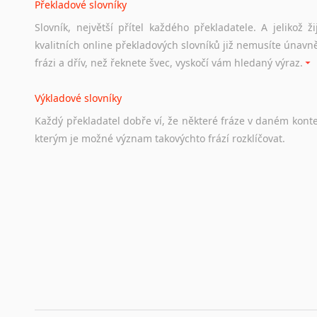
Překladové slovníky
Práce v Austrálii
Slovník, největší přítel každého překladatele. A jelikož
Odkazy
poskytující
cenné
informace
nekomerčního
charak
kvalitních online překladových slovníků již nemusíte únavn
hledat
práci
na
internetu
případně
osobní
zkušenosti
ostat
frázi a dřív, než řeknete švec, vyskočí vám hledaný výraz.
Životopis v angličtině
Výkladové slovníky
Hledáte-li
si
práci
v
zahraničí,
bez
životopisu
v
angličtině
s
Každý
překladatel
dobře
ví,
že
některé
fráze
v
daném
kont
stejná
obecná
pravidla,
jako
pro
český
životopis.
Tak
dost
ot
kterým
je
možné
význam
takovýchto
frází
rozklíčovat.
Srovnávací slovníky
Úkolem
srovnávacích
slovníků
je
vyhledat
vhodná
synony
vždy
po
ruce.
Korektory pravopisu pro překladatele
Každý dělá chyby a překlepy a kdo tvrdí, že ne, neříká p
využití moderního softwaru, jenž pravopisné, gramatické n
automaticky opravit.