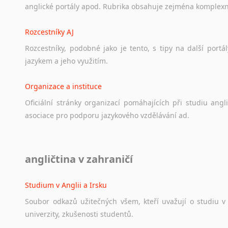
anglické
portály
apod.
Rubrika
obsahuje
zejména
komplexn
Rozcestníky AJ
Rozcestníky,
podobné
jako
je
tento,
s
tipy
na
další
portál
jazykem
a
jeho
využitím.
Organizace a instituce
Oficiální
stránky
organizací
pomáhajících
při
studiu
angli
asociace
pro
podporu
jazykového
vzdělávání
ad.
Diskusní fórum
angličtina v zahraničí
Ať
už
se
jedná
o
česká
diskusní
fóra
o
anglickém
jazyce
n
angličtině
na
různá
témata,
vše
naleznete
v
této
rubrice.
Studium v Anglii a Irsku
Soubor
odkazů
užitečných
všem,
kteří
uvažují
o
studiu
v
univerzity,
zkušenosti
studentů.