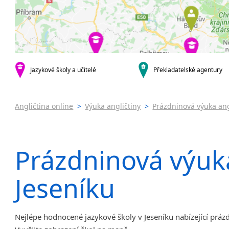
Praha 4
Online 
Praha 5
Výuka a
Praha 6
Výuka a
Praha 10
JŠ nabíze
Pomatur
krajská města
Brno
Jazykov
Jazykové školy a učitelé
Překladatelské agentury
Ostrava
Víkend
Plzeň
Intenzi
Angličtina online
>
Výuka angličtiny
>
Prázdninová výuka ang
Liberec
Olomouc
Hradec Králové
Prázdninová výuka
České Budějovice
Pardubice
Zlín
Jeseníku
Karlovy Vary
Jihlava
malá města podle abecedy
Nejlépe hodnocené jazykové školy v Jeseníku nabízející prázd
Chomutov