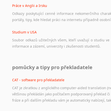
Práce v Anglii a Irsku
Odkazy
poskytující
cenné
informace
nekomerčního
chara
portály,
tipy,
kde
hledat
práci
na
internetu
případně
osobní
Studium v USA
Soubor
odkazů
užitečných
všem,
kteří
uvažují
o
studiu
ve
informace
a
zázemí,
univerzity
i
zkušenosti
studentů.
Práce v USA
pomůcky a tipy pro překladatele
Odkazy
poskytující
cenné
informace
nekomerčního
charak
hledat
práci
na
internetu
případně
osobní
zkušenosti
ostat
CAT - software pro překladatele
CAT je zkratkou z anglického computer-aided translation (ne
Studium v Austrálii
většinou překládán jako počítačem podporovaný překlad či
Soubor
odkazů
užitečných
všem,
kteří
uvažují
o
studiu
v
Aus
fráze a při dalším překladu vám je automaticky nabízejí, ta
a
zázemí,
australské
univerzity
a
samozřejmě
i
osobní
zkuš