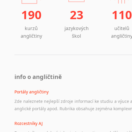
Islandština
190
23
110
Japonština
Jidiš
Kašmírština
kurzů
jazykových
učitelů
Katalánština
angličtiny
škol
angličtin
Kazaština
Kečuánština
Kmérština
Konžština
Korejština
info o angličtině
Korsičtina
Kumykština
Portály angličtiny
Kurdština
Zde
naleznete
nejlepší
zdroje
informací
ke
studiu
a
výuce
Kyrgyzština
anglické
portály
apod.
Rubrika
obsahuje
zejména
komplexn
Laoština
Laponština
Rozcestníky AJ
Latina