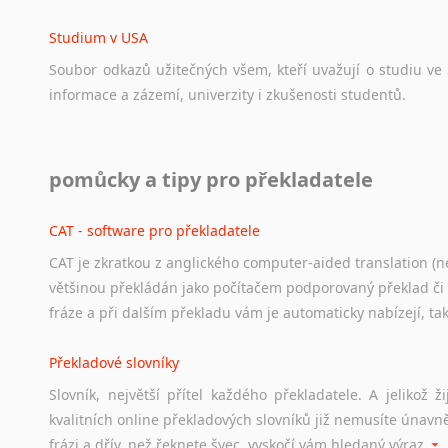
Norština
Novořečtina
Studium v USA
Oromština
Soubor
odkazů
užitečných
všem,
kteří
uvažují
o
studiu
ve
Páli
informace
a
zázemí,
univerzity
i
zkušenosti
studentů.
Pandžábština
Paštunština
Perština
Práce v USA
pomůcky a tipy pro překladatele
Portugalština
Odkazy
poskytující
cenné
informace
nekomerčního
charak
Retorománština
hledat
práci
na
internetu
případně
osobní
zkušenosti
ostat
CAT - software pro překladatele
Romština
Rumunština
CAT je zkratkou z anglického computer-aided translation (ne
Studium v Austrálii
Sanskrt
většinou překládán jako počítačem podporovaný překlad či
Soubor
odkazů
užitečných
všem,
kteří
uvažují
o
studiu
v
Aus
Sinhalština
fráze a při dalším překladu vám je automaticky nabízejí, ta
a
zázemí,
australské
univerzity
a
samozřejmě
i
osobní
zkuš
Slovinština
Překladové slovníky
Somálština
Práce v Austrálii
Sóština
Slovník, největší přítel každého překladatele. A jelikož
Odkazy
poskytující
cenné
informace
nekomerčního
charak
Srbština
kvalitních online překladových slovníků již nemusíte únavn
hledat
práci
na
internetu
případně
osobní
zkušenosti
ostat
Staroslověnština
frázi a dřív, než řeknete švec, vyskočí vám hledaný výraz.