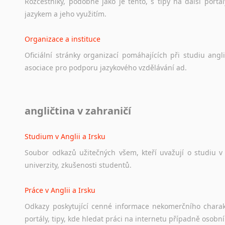
Rozcestníky,
podobné
jako
je
tento,
s
tipy
na
další
portál
Lezginština
jazykem
a
jeho
využitím.
Lingala
Litevština
Organizace a instituce
Lotyšština
Oficiální
stránky
organizací
pomáhajících
při
studiu
angli
Luba
asociace
pro
podporu
jazykového
vzdělávání
ad.
Makedonština
Malajština
Malgaština
Diskusní fórum
Malinština
angličtina v zahraničí
Ať
už
se
jedná
o
česká
diskusní
fóra
o
anglickém
jazyce
n
Maltština
angličtině
na
různá
témata,
vše
naleznete
v
této
rubrice.
Maorština
Studium v Anglii a Irsku
Megrelština
Soubor
odkazů
užitečných
všem,
kteří
uvažují
o
studiu
v
Moldavština
univerzity,
zkušenosti
studentů.
Mongolština
Nepálština
Práce v Anglii a Irsku
Nilosaharské jazyky
Odkazy
poskytující
cenné
informace
nekomerčního
chara
Nizozemština
portály,
tipy,
kde
hledat
práci
na
internetu
případně
osobní