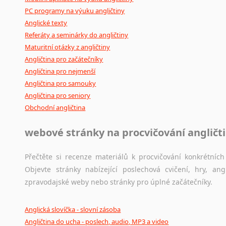
Amharština
PC programy na výuku angličtiny
Arabština
Anglické texty
Aramejština
Referáty a seminárky do angličtiny
Arménština
Maturitní otázky z angličtiny
Avarština
Angličtina pro začátečníky
Azerbajdžánština
Angličtina pro nejmenší
Bambarština
Angličtina pro samouky
Angličtina pro seniory
Bantuské jazyky
Obchodní angličtina
Barmština
Baskičtina
webové stránky na procvičování angličt
Běloruština
Bengálština
Přečtěte si recenze materiálů k procvičování konkrétních 
Bosenština
Objevte stránky nabízející poslechová cvičení, hry, a
Bulharština
zpravodajské weby nebo stránky pro úplné začátečníky.
Burjatština
Čagatajské jazyky
Anglická slovíčka - slovní zásoba
Čečenština
Angličtina do ucha - poslech, audio, MP3 a video