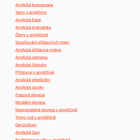
Černohorština
Anglická konverzace
Dánština
Testy z angličtiny
Darí
Anglické fráze
Esperanto
Anglická gramatika
Estonština
Členy v angličtině
Faerština
Stupňování přídavných jmen
Fidžijština
Anglická přídavná jména
Anglická zájmena
Filipínské jazyky
Anglické číslovky
Finština
Příslovce v angličtině
Fulbština
Anglické předložky
Gaelština
Anglické spojky
Gruzínština
Frázová slovesa
Hebrejština
Modální slovesa
Hindština
Nepravidelná slovesa v angličtině
Chorvatština
Trpný rod v angličtině
Indonéština
Gerundium
Irština
Anglické časy
Islandština
Podmínkové věty v angličtině