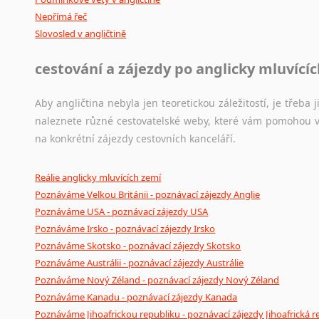
Japonština
Nepřímá řeč
Slovosled v angličtině
Jidiš
Kašmírština
cestování a zájezdy po anglicky mluvící
Katalánština
Kazaština
Aby angličtina nebyla jen teoretickou záležitostí, je třeba j
Kečuánština
naleznete různé cestovatelské weby, které vám pomohou vy
Kmérština
na konkrétní zájezdy cestovních kanceláří.
Konžština
Korejština
Reálie anglicky mluvících zemí
Korsičtina
Poznáváme Velkou Británii - poznávací zájezdy Anglie
Kumykština
Poznáváme USA - poznávací zájezdy USA
Kurdština
Poznáváme Irsko - poznávací zájezdy Irsko
Kyrgyzština
Poznáváme Skotsko - poznávací zájezdy Skotsko
Laoština
Poznáváme Austrálii - poznávací zájezdy Austrálie
Laponština
Poznáváme Nový Zéland - poznávací zájezdy Nový Zéland
Latina
Poznáváme Kanadu - poznávací zájezdy Kanada
Lezginština
Poznáváme Jihoafrickou republiku - poznávací zájezdy Jihoafrická r