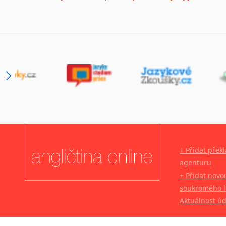
Lingala
Litevština
Lotyšština
Luba
Makedonština
Malajština
Malgaština
Malinština
Maltština
Maorština
Megrelština
+ Přidat přek
Moldavština
agenturu
Mongolština
+ Přidat novo
Nepálština
soukromého l
Nilosaharské jazyky
Aktuálnost ú
Nizozemština
Norština