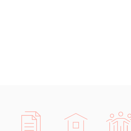
Černohorština
Dánština
Darí
Esperanto
Estonština
Faerština
Fidžijština
Filipínské jazyky
Finština
Fulbština
Gaelština
Gruzínština
Hebrejština
Hindština
Chorvatština
Indonéština
Irština