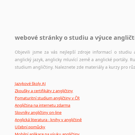
raději kvůli osobnímu perfekcionismu, vlastnosti každému p
Zulu
raději zkontrolovat? V takovém případě jste na správném mí
z jiných jazyků do AJ
z němčiny
Jazykové korpusy
z francouzštiny
z maďarštiny
webové stránky o studiu a výuce angličt
Jazykový korpus je elektronický soubor autentických tex
z italštiny
korpusů, jež umožňují třeba vyhledávání slov a slovních spo
z polštiny
původního zdroje textu.
Objevili jsme za vás nejlepší zdroje informací o studi
z ruštiny
anglický jazyk, anglicky mluvící země a anglické portály.
Ostatní pomůcky pro překladatele
studium angličtiny. Naleznete zde materiály a kurzy pro rů
z slovenštiny
z španělštiny
Mix
pomůcek,
jež
mají
potenciál
pomoci
překladateli
v
je
z ukrajinštiny
Jazykové školy AJ
poradny
a
pravidla
pravopisu
nebo
stylistické
příručky.
z čínštiny
Zkoušky a certifikáty z angličtiny
Pomaturitní studium angličtiny v ČR
--- další jazyky ---
Angličtina na internetu zdarma
Afrikánština
Slovníky angličtiny on-line
Ajmarština
Anglická literatura - knihy v angličtině
Akebu
Učební pomůcky
Albánština
Mobilní aplikace na výuku angličtiny