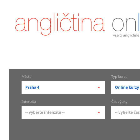
Město
Typ kurzu
Praha 4
Online kurzy
-- vyberte město --
-- vyberte 
Intenzita
Čas výuky
pražské městské části
základní 
-- vyberte intenzitu --
-- vyberte čas
Praha
Kurzy a
skupin
Praha 1
-- vyberte intenzitu --
-- vyberte
Individ
Praha 2
1-2 hodiny týdně
Ranní (zač
Firemní