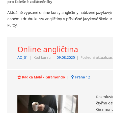
pro falešné začátečníky
Chrudim
Aktuálně vypsané online kurzy angličtiny nabízené jazykový
Děčín
danému druhu kurzu angličtiny v příslušné jazykové škole. K
Hodonín
kurzy.
Klatovy
Kolín
Most
Prostějov
Online angličtina
Sedlčany
AO_01
|
Kód kurzu
09.08.2025
|
Poslední aktualiza
Tišnov
Vysoká nad Labem
Radka Malá - Giramondo
|
Praha 12
Rozmluví
čtyřmi dět