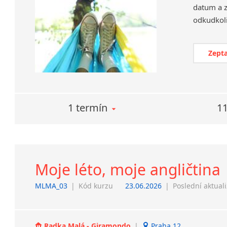
datum a z
Zepta
1 termín
11
Moje léto, moje angličtina
MLMA_03
|
Kód kurzu
23.06.2026
|
Poslední aktual
Radka Malá - Giramondo
|
Praha 12