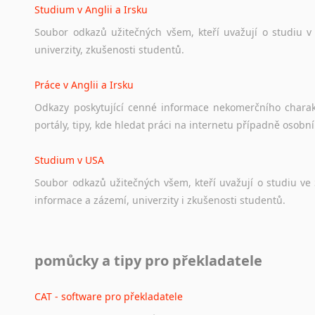
Studium v Anglii a Irsku
Soubor
odkazů
užitečných
všem,
kteří
uvažují
o
studiu
v
univerzity,
zkušenosti
studentů.
Práce v Anglii a Irsku
Odkazy
poskytující
cenné
informace
nekomerčního
chara
portály,
tipy,
kde
hledat
práci
na
internetu
případně
osobní
Studium v USA
Soubor
odkazů
užitečných
všem,
kteří
uvažují
o
studiu
ve
informace
a
zázemí,
univerzity
i
zkušenosti
studentů.
Práce v USA
pomůcky a tipy pro překladatele
Odkazy
poskytující
cenné
informace
nekomerčního
charak
hledat
práci
na
internetu
případně
osobní
zkušenosti
ostat
CAT - software pro překladatele