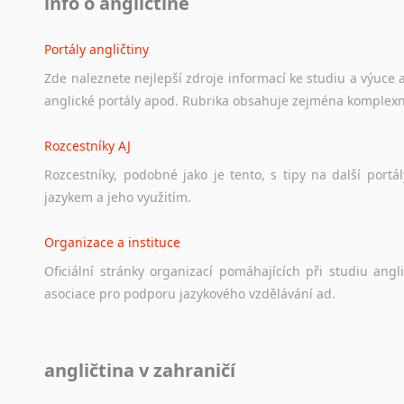
info o angličtině
Portály angličtiny
Zde
naleznete
nejlepší
zdroje
informací
ke
studiu
a
výuce
anglické
portály
apod.
Rubrika
obsahuje
zejména
komplexn
Rozcestníky AJ
Rozcestníky,
podobné
jako
je
tento,
s
tipy
na
další
portál
jazykem
a
jeho
využitím.
Organizace a instituce
Oficiální
stránky
organizací
pomáhajících
při
studiu
angli
asociace
pro
podporu
jazykového
vzdělávání
ad.
Diskusní fórum
angličtina v zahraničí
Ať
už
se
jedná
o
česká
diskusní
fóra
o
anglickém
jazyce
n
angličtině
na
různá
témata,
vše
naleznete
v
této
rubrice.