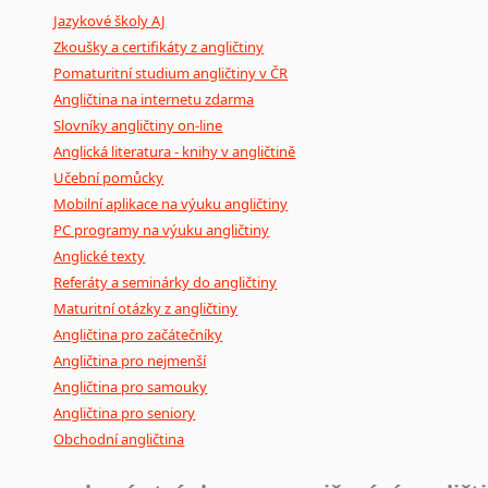
Jazykové školy AJ
poradny
a
pravidla
pravopisu
nebo
stylistické
příručky.
Zkoušky a certifikáty z angličtiny
Pomaturitní studium angličtiny v ČR
Angličtina na internetu zdarma
Slovníky angličtiny on-line
Anglická literatura - knihy v angličtině
Učební pomůcky
Mobilní aplikace na výuku angličtiny
PC programy na výuku angličtiny
Anglické texty
Referáty a seminárky do angličtiny
Maturitní otázky z angličtiny
Angličtina pro začátečníky
Angličtina pro nejmenší
Angličtina pro samouky
Angličtina pro seniory
Obchodní angličtina