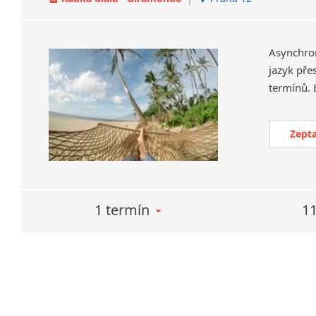
Asynchro
jazyk pře
Zepta
1 termín
11