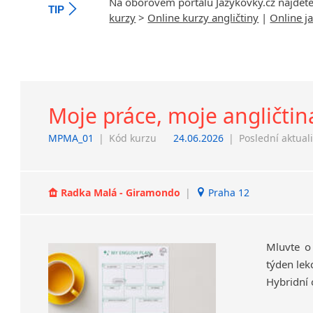
Na oborovém portálu Jazykovky.cz najdet
TIP
kurzy
>
Online kurzy angličtiny
|
Online j
Moje práce, moje angličtin
MPMA_01
|
Kód kurzu
24.06.2026
|
Poslední aktual
Radka Malá - Giramondo
|
Praha 12
Mluvte o
týden lek