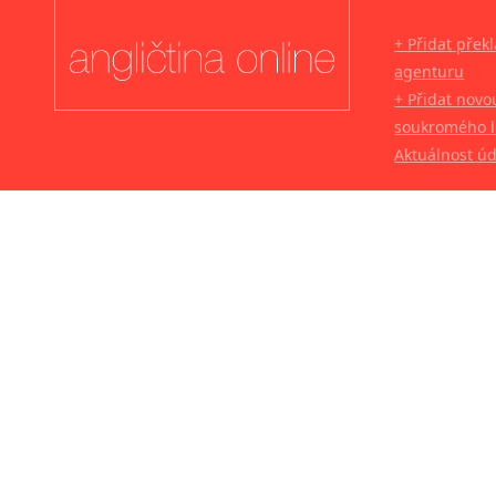
+ Přidat přek
agenturu
+ Přidat novo
soukromého l
Aktuálnost ú