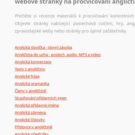
webové stránky na procvičování angličt
Přečtěte si recenze materiálů k procvičování konkrétních 
Objevte stránky nabízející poslechová cvičení, hry, a
zpravodajské weby nebo stránky pro úplné začátečníky.
Anglická slovíčka - slovní zásoba
Angličtina do ucha - poslech, audio, MP3 a video
Anglická konverzace
Testy z angličtiny
Anglické fráze
Anglická gramatika
Členy v angličtině
Stupňování přídavných jmen
Anglická přídavná jména
Anglická zájmena
Anglické číslovky
Příslovce v angličtině
Anglické předložky