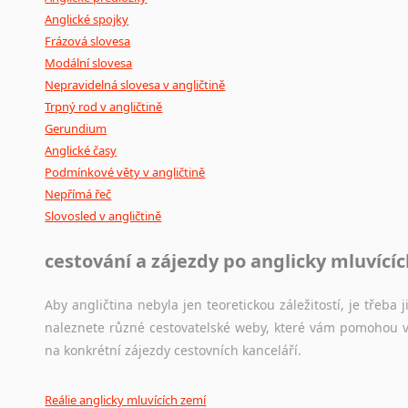
Anglické spojky
Frázová slovesa
Modální slovesa
Nepravidelná slovesa v angličtině
Trpný rod v angličtině
Gerundium
Anglické časy
Podmínkové věty v angličtině
Nepřímá řeč
Slovosled v angličtině
cestování a zájezdy po anglicky mluvící
Aby angličtina nebyla jen teoretickou záležitostí, je třeba j
naleznete různé cestovatelské weby, které vám pomohou vy
na konkrétní zájezdy cestovních kanceláří.
Reálie anglicky mluvících zemí