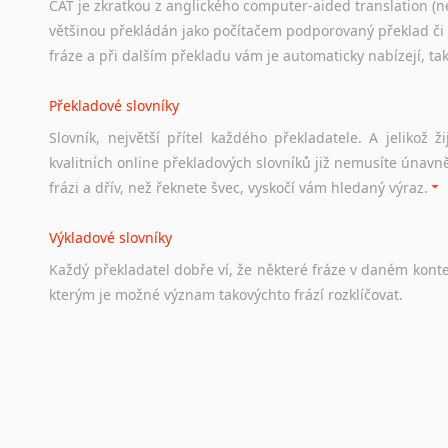
CAT je zkratkou z anglického computer-aided translation (ne
Studium v Austrálii
většinou překládán jako počítačem podporovaný překlad či
Soubor
odkazů
užitečných
všem,
kteří
uvažují
o
studiu
v
Aus
fráze a při dalším překladu vám je automaticky nabízejí, ta
a
zázemí,
australské
univerzity
a
samozřejmě
i
osobní
zkuš
Překladové slovníky
Práce v Austrálii
Slovník, největší přítel každého překladatele. A jelikož
Odkazy
poskytující
cenné
informace
nekomerčního
charak
kvalitních online překladových slovníků již nemusíte únavn
hledat
práci
na
internetu
případně
osobní
zkušenosti
ostat
frázi a dřív, než řeknete švec, vyskočí vám hledaný výraz.
Životopis v angličtině
Výkladové slovníky
Hledáte-li
si
práci
v
zahraničí,
bez
životopisu
v
angličtině
s
Každý
překladatel
dobře
ví,
že
některé
fráze
v
daném
kont
stejná
obecná
pravidla,
jako
pro
český
životopis.
Tak
dost
ot
kterým
je
možné
význam
takovýchto
frází
rozklíčovat.
Srovnávací slovníky
Úkolem
srovnávacích
slovníků
je
vyhledat
vhodná
synony
vždy
po
ruce.