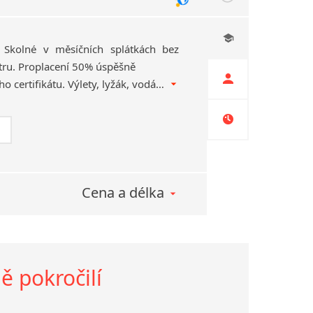
). Školné v měsíčních splátkách bez
tru. Proplacení 50% úspěšně
složeného mezinárodního certifikátu. Výlety, lyžák, vodák. I pro maturující v září! Více na http:undefinedundefinedmavo.e­uundefinedjazykyundefinedpoma­turitni-studium
Cena a délka
ě pokročilí