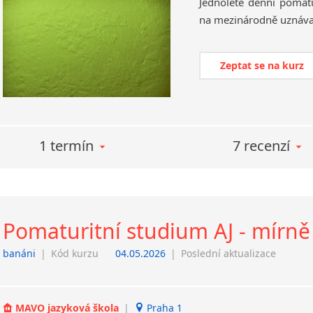
Jednoleté
denní
pomatu
na
mezinárodně
uznáv
Zeptat se na kurz
1 termín
7 recenzí
Pomaturitní studium AJ - mírně 
banáni
|
Kód kurzu
04.05.2026
|
Poslední aktualizace
MAVO jazyková škola
|
Praha 1