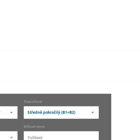
Pokročilost
y
Středně pokročilý (B1+B2)
-- vyberte pokročilost --
Klíčové slovo
zů
kurz je pro studenty
pokročilosti