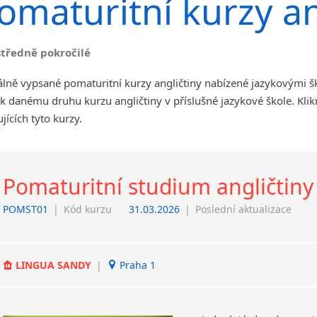
omaturitní kurzy an
angličtiny
Jihlava
malá města podle abecedy
středně pokročilé
Chomutov
Chrudim
lně vypsané pomaturitní kurzy angličtiny nabízené jazykovými š
Děčín
k danému druhu kurzu angličtiny v příslušné jazykové škole. Kl
Hodonín
jících tyto kurzy.
Klatovy
Kolín
Most
Pomaturitní studium angličtiny
Prostějov
Sedlčany
POMST01
|
Kód kurzu
31.03.2026
|
Poslední aktualizace
Tišnov
Vysoká nad Labem
LINGUA SANDY
|
Praha 1