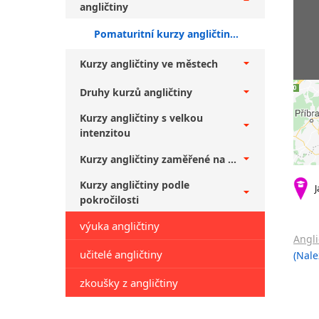
angličtiny
Pomaturitní kurzy angličtiny + středně pokročilí
Kurzy angličtiny ve městech
Druhy kurzů angličtiny
Kurzy angličtiny s velkou
intenzitou
Kurzy angličtiny zaměřené na ...
Kurzy angličtiny podle
J
pokročilosti
výuka angličtiny
Angli
učitelé angličtiny
(Nale
zkoušky z angličtiny