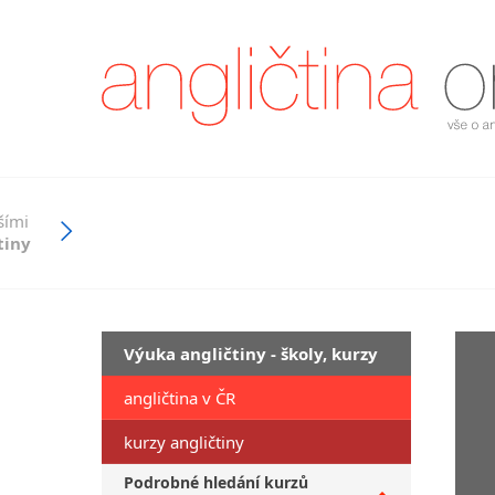
šími
tiny
Výuka angličtiny - školy, kurzy
angličtina v ČR
kurzy angličtiny
Podrobné hledání kurzů