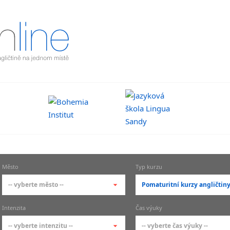
Město
Typ kurzu
-- vyberte město --
Pomaturitní kurzy angličtin
-- vyberte město --
-- vyberte typ --
Intenzita
Čas výuky
pražské městské části
základní členění kur
-- vyberte intenzitu --
-- vyberte čas výuky --