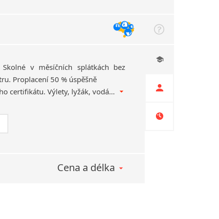
). Školné v měsíčních splátkách bez
tru. Proplacení 50 % úspěšně
složeného mezinárodního certifikátu. Výlety, lyžák, vodák. I pro maturující v září! Více na http:undefinedundefinedmavo.e­uundefinedjazykyundefinedpoma­turitni-studium
Cena a délka