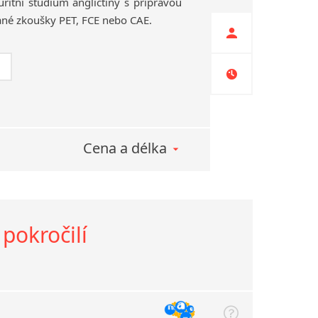
ritní
studium
angličtiny
s
přípravou
ané
zkoušky
PET,
FCE
nebo
CAE.
Cena a délka
pokročilí