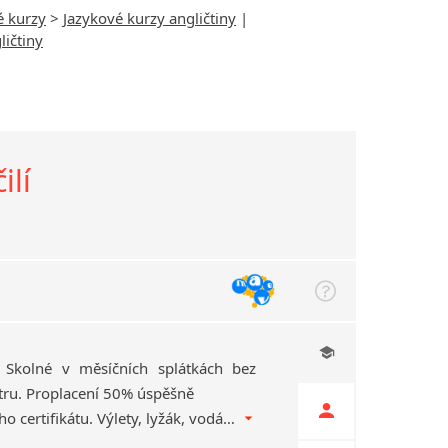
é kurzy
>
Jazykové kurzy angličtiny
|
ličtiny
ilí
). Školné v měsíčních splátkách bez
tru. Proplacení 50% úspěšně
složeného mezinárodního certifikátu. Výlety, lyžák, vodák. I pro maturující v září! Více na http:undefinedundefinedmavo.e­uundefinedjazykyundefinedpoma­turitni-studium