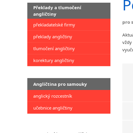
P
Překlady a tlumočení
angličtiny
pro 
překladatelské firmy
Aktuá
překlady angličtiny
vždy 
tlumočení angličtiny
vyuču
korektury angličtiny
Angličtina pro samouky
anglický rozcestník
učebnice angličtiny