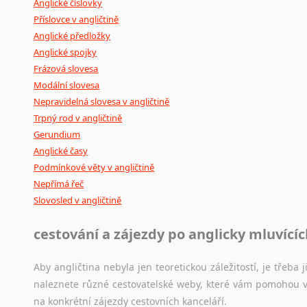
Anglické číslovky
Příslovce v angličtině
Anglické předložky
Anglické spojky
Frázová slovesa
Modální slovesa
Nepravidelná slovesa v angličtině
Trpný rod v angličtině
Gerundium
Anglické časy
Podmínkové věty v angličtině
Nepřímá řeč
Slovosled v angličtině
cestování a zájezdy po anglicky mluvící
Aby angličtina nebyla jen teoretickou záležitostí, je třeba j
naleznete různé cestovatelské weby, které vám pomohou vy
na konkrétní zájezdy cestovních kanceláří.