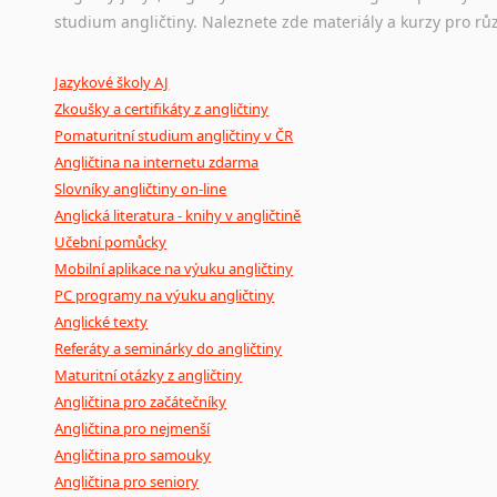
Ostatní pomůcky pro překladatele
studium angličtiny. Naleznete zde materiály a kurzy pro rů
Mix
pomůcek,
jež
mají
potenciál
pomoci
překladateli
v
je
Jazykové školy AJ
poradny
a
pravidla
pravopisu
nebo
stylistické
příručky.
Zkoušky a certifikáty z angličtiny
Pomaturitní studium angličtiny v ČR
Angličtina na internetu zdarma
Slovníky angličtiny on-line
Anglická literatura - knihy v angličtině
Učební pomůcky
Mobilní aplikace na výuku angličtiny
PC programy na výuku angličtiny
Anglické texty
Referáty a seminárky do angličtiny
Maturitní otázky z angličtiny
Angličtina pro začátečníky
Angličtina pro nejmenší
Angličtina pro samouky
Angličtina pro seniory