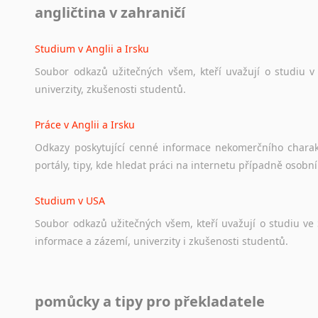
angličtina v zahraničí
Ať
už
se
jedná
o
česká
diskusní
fóra
o
anglickém
jazyce
n
angličtině
na
různá
témata,
vše
naleznete
v
této
rubrice.
Studium v Anglii a Irsku
Soubor
odkazů
užitečných
všem,
kteří
uvažují
o
studiu
v
univerzity,
zkušenosti
studentů.
Práce v Anglii a Irsku
Odkazy
poskytující
cenné
informace
nekomerčního
chara
portály,
tipy,
kde
hledat
práci
na
internetu
případně
osobní
Studium v USA
Soubor
odkazů
užitečných
všem,
kteří
uvažují
o
studiu
ve
informace
a
zázemí,
univerzity
i
zkušenosti
studentů.
Práce v USA
pomůcky a tipy pro překladatele
Odkazy
poskytující
cenné
informace
nekomerčního
charak