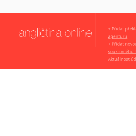
+ Přidat přek
agenturu
+ Přidat novo
soukromého l
Aktuálnost ú