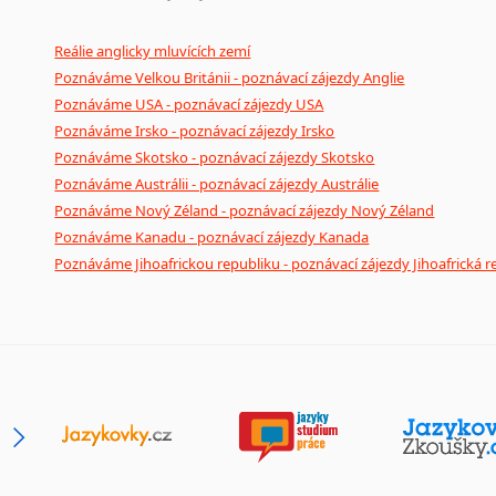
Reálie anglicky mluvících zemí
Poznáváme Velkou Británii - poznávací zájezdy Anglie
Poznáváme USA - poznávací zájezdy USA
Poznáváme Irsko - poznávací zájezdy Irsko
Poznáváme Skotsko - poznávací zájezdy Skotsko
Poznáváme Austrálii - poznávací zájezdy Austrálie
Poznáváme Nový Zéland - poznávací zájezdy Nový Zéland
Poznáváme Kanadu - poznávací zájezdy Kanada
Poznáváme Jihoafrickou republiku - poznávací zájezdy Jihoafrická r