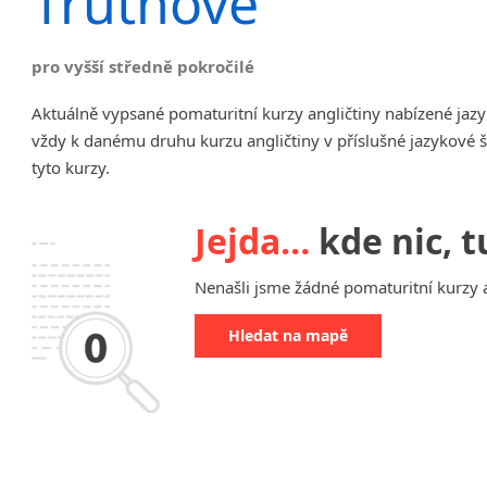
Trutnově
Chrudim
Děčín
pro vyšší středně pokročilé
Hodonín
Klatovy
Aktuálně vypsané pomaturitní kurzy angličtiny nabízené jaz
Kolín
vždy k danému druhu kurzu angličtiny v příslušné jazykové 
Most
tyto kurzy.
Prostějov
Sedlčany
Jejda…
kde nic, t
Tišnov
Vysoká nad Labem
Nenašli jsme žádné pomaturitní kurzy a
Hledat na mapě