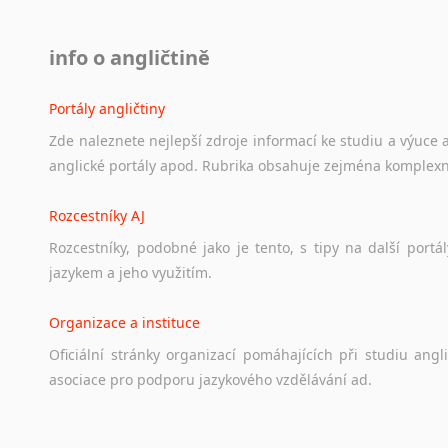
info o angličtině
Portály angličtiny
Zde
naleznete
nejlepší
zdroje
informací
ke
studiu
a
výuce
anglické
portály
apod.
Rubrika
obsahuje
zejména
komplexn
Rozcestníky AJ
Rozcestníky,
podobné
jako
je
tento,
s
tipy
na
další
portál
jazykem
a
jeho
využitím.
Organizace a instituce
Oficiální
stránky
organizací
pomáhajících
při
studiu
angli
asociace
pro
podporu
jazykového
vzdělávání
ad.
Diskusní fórum