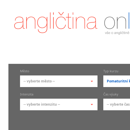
Město
Typ kurzu
-- vyberte město --
Pomaturitní 
-- vyberte město --
-- vyberte 
Intenzita
Čas výuky
pražské městské části
základní 
-- vyberte intenzitu --
-- vyberte čas
Praha
Kurzy a
skupin
Praha 1
-- vyberte intenzitu --
-- vyberte
Individ
Praha 2
1-2 hodiny týdně
Ranní (zač
Firemní