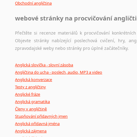
Obchodní angličtina
webové stránky na procvičování angličt
Přečtěte si recenze materiálů k procvičování konkrétních 
Objevte stránky nabízející poslechová cvičení, hry, a
zpravodajské weby nebo stránky pro úplné začátečníky.
Anglická slovíčka - slovní zásoba
Angličtina do ucha - poslech, audio, MP3 a video
Anglická konverzace
Testy z angličtiny
Anglické fráze
Anglická gramatika
Členy v angličtině
Stupňování přídavných jmen
Anglická přídavná jména
Anglická zájmena