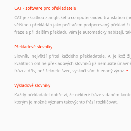
hledat
práci
na
internetu
případně
osobní
zkušenosti
ostat
CAT - software pro překladatele
CAT je zkratkou z anglického computer-aided translation (ne
Studium v Austrálii
většinou překládán jako počítačem podporovaný překlad či
Soubor
odkazů
užitečných
všem,
kteří
uvažují
o
studiu
v
Aus
fráze a při dalším překladu vám je automaticky nabízejí, ta
a
zázemí,
australské
univerzity
a
samozřejmě
i
osobní
zkuš
Překladové slovníky
Práce v Austrálii
Slovník, největší přítel každého překladatele. A jelikož
Odkazy
poskytující
cenné
informace
nekomerčního
charak
kvalitních online překladových slovníků již nemusíte únavn
hledat
práci
na
internetu
případně
osobní
zkušenosti
ostat
frázi a dřív, než řeknete švec, vyskočí vám hledaný výraz.
Životopis v angličtině
Výkladové slovníky
Hledáte-li
si
práci
v
zahraničí,
bez
životopisu
v
angličtině
s
Každý
překladatel
dobře
ví,
že
některé
fráze
v
daném
kont
stejná
obecná
pravidla,
jako
pro
český
životopis.
Tak
dost
ot
kterým
je
možné
význam
takovýchto
frází
rozklíčovat.
Srovnávací slovníky
Úkolem
srovnávacích
slovníků
je
vyhledat
vhodná
synony