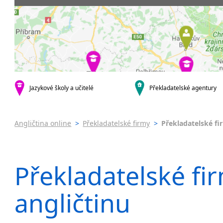
Praha 5
Soudní tlu
Praha 6
Praha 7
Praha 8
Praha 10
krajská města
Brno
Jazykové školy a učitelé
Překladatelské agentury
Ostrava
Plzeň
Olomouc
Angličtina online
>
Překladatelské firmy
>
Překladatelské fi
Hradec Králové
České Budějovice
Zlín
Překladatelské fir
Jihlava
malá města podle abecedy
angličtinu
Benátky nad Jizerou
Blatnice
Blatnička