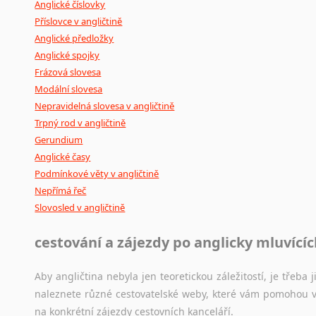
Anglické číslovky
Příslovce v angličtině
Anglické předložky
Anglické spojky
Frázová slovesa
Modální slovesa
Nepravidelná slovesa v angličtině
Trpný rod v angličtině
Gerundium
Anglické časy
Podmínkové věty v angličtině
Nepřímá řeč
Slovosled v angličtině
cestování a zájezdy po anglicky mluvící
Aby angličtina nebyla jen teoretickou záležitostí, je třeba j
naleznete různé cestovatelské weby, které vám pomohou vy
na konkrétní zájezdy cestovních kanceláří.