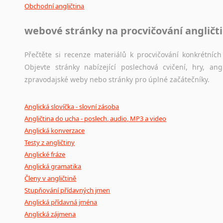
Obchodní angličtina
webové stránky na procvičování angličt
Přečtěte si recenze materiálů k procvičování konkrétních 
Objevte stránky nabízející poslechová cvičení, hry, a
zpravodajské weby nebo stránky pro úplné začátečníky.
Anglická slovíčka - slovní zásoba
Angličtina do ucha - poslech, audio, MP3 a video
Anglická konverzace
Testy z angličtiny
Anglické fráze
Anglická gramatika
Členy v angličtině
Stupňování přídavných jmen
Anglická přídavná jména
Anglická zájmena