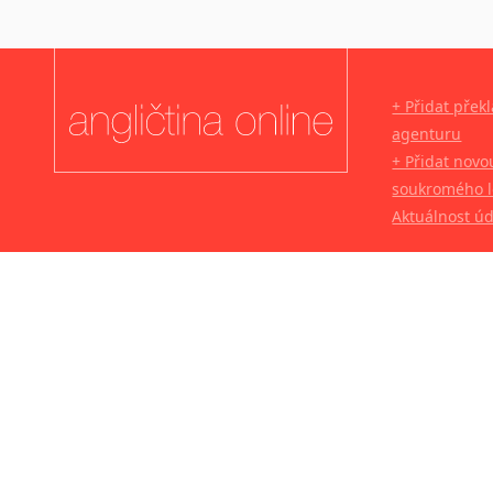
+ Přidat přek
agenturu
+ Přidat novo
soukromého l
Aktuálnost ú