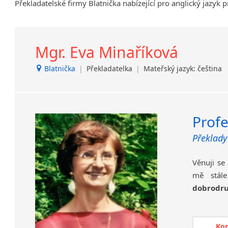
Překladatelské firmy Blatnička nabízející pro anglický jazyk 
Bohdalec
Brandýs nad Labem-Stará
Boleslav
Mgr. Eva Minaříková
Břeclav
Dačice
Blatnička
|
Překladatelka
|
Mateřský jazyk: čeština
Děčín
Dvůr Králové nad Labem
Havlíčkův Brod
Jílové u Prahy
Profe
Kladno
Překlady
Krucemburk
Lanžhot
Věnuji se
Nový Bor
mě stál
Nový Jičín
dobrodru
Opava
Protivanov
Mojí
Roudnice nad Labem
zaká
Ko