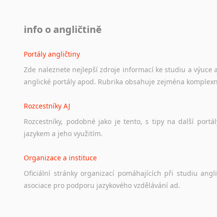
info o angličtině
Portály angličtiny
Zde
naleznete
nejlepší
zdroje
informací
ke
studiu
a
výuce
anglické
portály
apod.
Rubrika
obsahuje
zejména
komplexn
Rozcestníky AJ
Rozcestníky,
podobné
jako
je
tento,
s
tipy
na
další
portál
jazykem
a
jeho
využitím.
Organizace a instituce
Oficiální
stránky
organizací
pomáhajících
při
studiu
angli
asociace
pro
podporu
jazykového
vzdělávání
ad.
Diskusní fórum