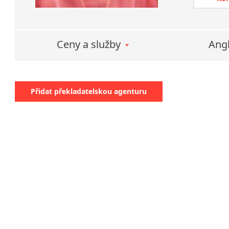
Odb
Slavonice
s p
nast
Ceny a služby
Angl
Pří
v d
Nár
pře
Přidat překladatelskou agenturu
úpr