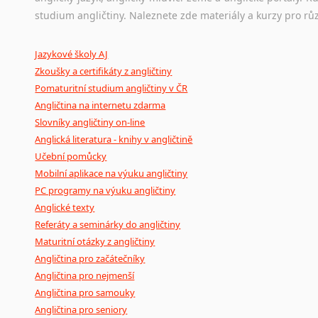
Ostatní pomůcky pro překladatele
studium angličtiny. Naleznete zde materiály a kurzy pro rů
Mix
pomůcek,
jež
mají
potenciál
pomoci
překladateli
v
je
Jazykové školy AJ
poradny
a
pravidla
pravopisu
nebo
stylistické
příručky.
Zkoušky a certifikáty z angličtiny
Pomaturitní studium angličtiny v ČR
Angličtina na internetu zdarma
Slovníky angličtiny on-line
Anglická literatura - knihy v angličtině
Učební pomůcky
Mobilní aplikace na výuku angličtiny
PC programy na výuku angličtiny
Anglické texty
Referáty a seminárky do angličtiny
Maturitní otázky z angličtiny
Angličtina pro začátečníky
Angličtina pro nejmenší
Angličtina pro samouky
Angličtina pro seniory