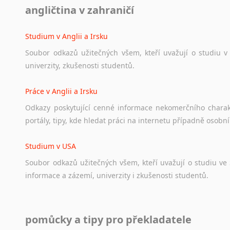
angličtina v zahraničí
Ať
už
se
jedná
o
česká
diskusní
fóra
o
anglickém
jazyce
n
angličtině
na
různá
témata,
vše
naleznete
v
této
rubrice.
Studium v Anglii a Irsku
Soubor
odkazů
užitečných
všem,
kteří
uvažují
o
studiu
v
univerzity,
zkušenosti
studentů.
Práce v Anglii a Irsku
Odkazy
poskytující
cenné
informace
nekomerčního
chara
portály,
tipy,
kde
hledat
práci
na
internetu
případně
osobní
Studium v USA
Soubor
odkazů
užitečných
všem,
kteří
uvažují
o
studiu
ve
informace
a
zázemí,
univerzity
i
zkušenosti
studentů.
Práce v USA
pomůcky a tipy pro překladatele
Odkazy
poskytující
cenné
informace
nekomerčního
charak