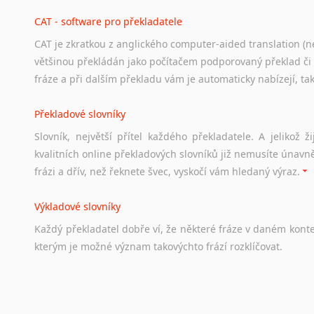
hledat
práci
na
internetu
případně
osobní
zkušenosti
ostat
CAT - software pro překladatele
CAT je zkratkou z anglického computer-aided translation (ne
Studium v Austrálii
většinou překládán jako počítačem podporovaný překlad či
Soubor
odkazů
užitečných
všem,
kteří
uvažují
o
studiu
v
Aus
fráze a při dalším překladu vám je automaticky nabízejí, ta
a
zázemí,
australské
univerzity
a
samozřejmě
i
osobní
zkuš
Překladové slovníky
Práce v Austrálii
Slovník, největší přítel každého překladatele. A jelikož
Odkazy
poskytující
cenné
informace
nekomerčního
charak
kvalitních online překladových slovníků již nemusíte únavn
hledat
práci
na
internetu
případně
osobní
zkušenosti
ostat
frázi a dřív, než řeknete švec, vyskočí vám hledaný výraz.
Životopis v angličtině
Výkladové slovníky
Hledáte-li
si
práci
v
zahraničí,
bez
životopisu
v
angličtině
s
Každý
překladatel
dobře
ví,
že
některé
fráze
v
daném
kont
stejná
obecná
pravidla,
jako
pro
český
životopis.
Tak
dost
ot
kterým
je
možné
význam
takovýchto
frází
rozklíčovat.
Srovnávací slovníky
Úkolem
srovnávacích
slovníků
je
vyhledat
vhodná
synony