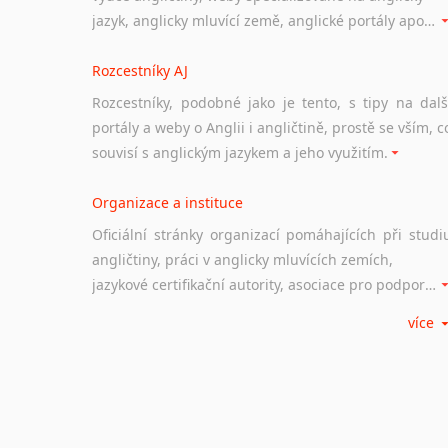
jazyk, anglicky mluvící země, anglické portály apod. Rubrika obsahuje zejména komplexní a maximálně kvalitní stránky využitelné ke studiu angličtiny.
Rozcestníky AJ
Rozcestníky, podobné jako je tento, s tipy na dalš
portály a weby o Anglii i angličtině, prostě se vším, c
souvisí s anglickým jazykem a jeho využitím.
Organizace a instituce
Oficiální stránky organizací pomáhajících při studi
angličtiny, práci v anglicky mluvících zemích,
jazykové certifikační autority, asociace pro podporu jazykového vzdělávání ad.
více
Diskusní fórum
Ať už se jedná o česká diskusní fóra o anglické
jazyce nebo světová diskusní fóra na téma angličtiny
nebo prostě jen "pokec" v angličtině na různá témata, vše naleznete v této rubrice.