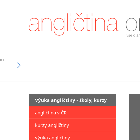
pro
Výuka angličtiny - školy, kurzy
angličtina v ČR
kurzy angličtiny
výuka angličtiny