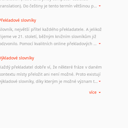
Norština
translation). Do češtiny je tento termín většinou překládán jako počítačem podporovaný překlad či překlad podporovaný počítačem. Nástroje CAT ukládají překládané fráze a při dalším překladu vám je automaticky nabízejí, takže se již nemusíte zdržovat s jejich dalším překládáním.
Novořečtina
Oromština
Překladové slovníky
Páli
Slovník, největší přítel každého překladatele. A jelikož
Pandžábština
žijeme ve 21. století, běžným knižním slovníkům již
Paštunština
odzvonilo. Pomocí kvalitních online překladových slovníků již nemusíte únavně listovat alfabetickým schématem uspořádání, stačí napsat vstupní frázi a dřív, než řeknete švec, vyskočí vám hledaný výraz.
Perština
Portugalština
Výkladové slovníky
Retorománština
Každý překladatel dobře ví, že některé fráze v daném
Romština
kontextu místy přeložit ani není možné. Proto existují
Rumunština
výkladové slovníky, díky kterým je možné význam takovýchto frází rozklíčovat.
Sanskrt
Sinhalština
více
Slovinština
Srovnávací slovníky
Somálština
Úkolem srovnávacích slovníků je vyhledat vhodná
Sóština
synonyma v daném kontextu, aby měl překladatel
Srbština
široké možnosti záměny slov vždy po ruce.
Staroslověnština