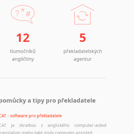
Lezginština
alým klientem, je možné Vám poskytnout ještě
Lingala
e vázáni profesionální mlčenlivostí.
Litevština
Lotyšština
12
5
Luba
Makedonština
Malajština
tlumočníků
překladatelských
Malgaština
angličtiny
agentur
Malinština
Maltština
Maorština
Megrelština
Moldavština
pomůcky a tipy pro překladatele
Mongolština
Nepálština
CAT - software pro překladatele
Nilosaharské jazyky
CAT je zkratkou z anglického computer-aided
Nizozemština
translation (nebo také jindy computer-assisted