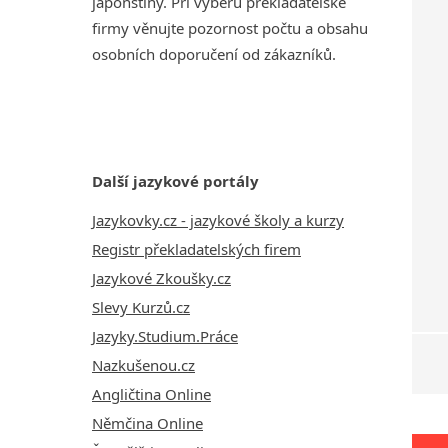
japonštiny. Při výběru překladatelské
firmy věnujte pozornost počtu a obsahu
osobních doporučení od zákazníků.
Další jazykové portály
Jazykovky.cz - jazykové školy a kurzy
Registr překladatelských firem
Jazykové Zkoušky.cz
Slevy Kurzů.cz
Jazyky.Studium.Práce
Nazkušenou.cz
Angličtina Online
Němčina Online