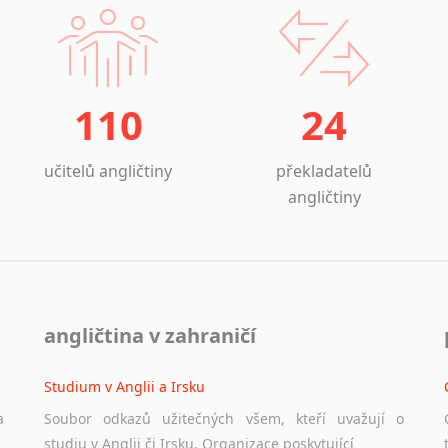
stanete-li se našim st
další
zvýhodnění
. Jsm
110
24
učitelů angličtiny
překladatelů
angličtiny
angličtina v zahraničí
Studium v Anglii a Irsku
a
Soubor odkazů užitečných všem, kteří uvažují o
studiu v Anglii či Irsku. Organizace poskytující