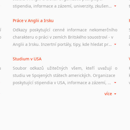
stipendia, informace a zázemí, univerzity, zkušenosti studentů.
Práce v Anglii a Irsku
í
Odkazy poskytující cenné informace nekomerčního
o
charakteru o práci v zemích Britského souostroví - v
Anglii a Irsku. Inzertní portály, tipy, kde hledat práci na internetu případně osobní zkušenosti ostatních.
Studium v USA
u
Soubor odkazů užitečných všem, kteří uvažují o
studiu ve Spojených státech amerických. Organizace
poskytující stipendia v USA, informace a zázemí, univerzity i zkušenosti studentů.
více
Práce v USA
m
Odkazy poskytující cenné informace nekomerčního
charakteru o práci ve Spojených státech amerických.
Inzertní portály, tipy, kde hledat práci na internetu případně osobní zkušenosti ostatních.