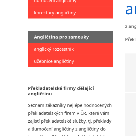
tlumočení angličtiny
a
korektury angličtiny
z an
Angličtina pro samouky
Překl
anglický rozcestník
učebnice angličtiny
Překladatelské firmy dělající
angličtinu
Seznam zákazníky nejlépe hodnocených
překladatelských firem v ČR, které vám
zajistí překladatelské služby, tj. překlady
a tlumočení angličtiny z angličtiny do