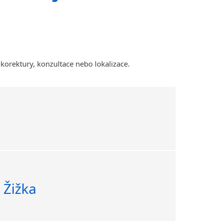
Amharština
Arabština
Aramejština
Arménština
 korektury, konzultace nebo lokalizace.
Avarština
Azerbajdžánština
Bambarština
Bantuské jazyky
Barmština
Baskičtina
Běloruština
Bengálština
Bosenština
Bulharština
n Žižka
Burjatština
Čagatajské jazyky
Čečenština