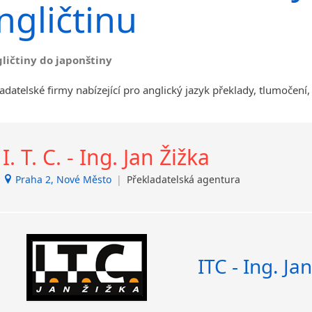
malá města podle abecedy
ngličtinu
Benátky nad Jizerou
Blatnice
Blatnička
gličtiny do japonštiny
Brandýs nad Labem-Stará
Boleslav
adatelské firmy nabízející pro anglický jazyk překlady, tlumočení,
Břeclav
Dačice
Děčín
I. T. C. - Ing. Jan Žižka
Dvůr Králové nad Labem
Havlíčkův Brod
Praha 2, Nové Město
|
Překladatelská agentura
Jílové u Prahy
Kladno
Krucemburk
Lanžhot
ITC - Ing. Ja
Nový Bor
Nový Jičín
Opava