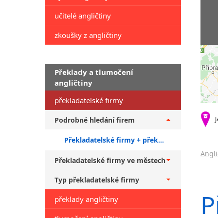
učitelé angličtiny
zkoušky z angličtiny
Překlady a tlumočení
angličtiny
překladatelské firmy
J
Podrobné hledání firem
Překladatelské firmy + překlady do japonštiny
Angli
Překladatelské firmy ve městech
Typ překladatelské firmy
P
překlady angličtiny