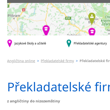
Praha 5
Soudní tlu
Praha 6
Praha 7
Praha 8
Praha 10
krajská města
Brno
Jazykové školy a učitelé
Překladatelské agentury
Ostrava
Plzeň
Olomouc
Angličtina online
>
Překladatelské firmy
>
Překladatelské fi
Hradec Králové
České Budějovice
Zlín
Překladatelské fir
Jihlava
malá města podle abecedy
Benátky nad Jizerou
z angličtiny do nizozemštiny
Blatnice
Blatnička