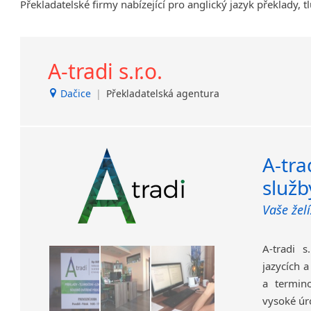
Překladatelské firmy nabízející pro anglický jazyk překlady, 
Brandýs nad Labem-Stará
Boleslav
Břeclav
A-tradi s.r.o.
Dačice
Děčín
Dačice
|
Překladatelská agentura
Dvůr Králové nad Labem
Havlíčkův Brod
Jílové u Prahy
Kladno
A-tra
Krucemburk
služb
Lanžhot
Vaše žel
Nový Bor
Nový Jičín
Opava
A-tradi s
Protivanov
jazycích a
Roudnice nad Labem
a termino
Slavonice
vysoké úr