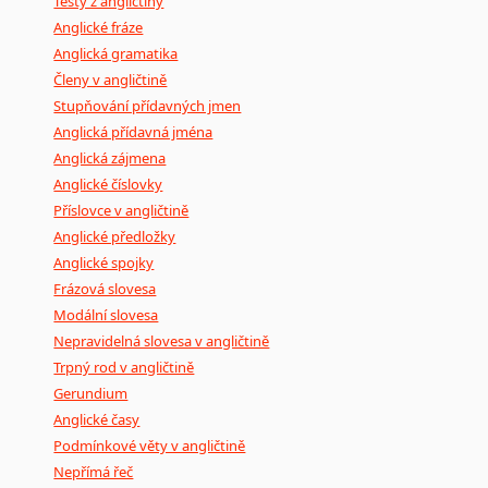
Testy z angličtiny
Anglické fráze
Anglická gramatika
Členy v angličtině
Stupňování přídavných jmen
Anglická přídavná jména
Anglická zájmena
Anglické číslovky
Příslovce v angličtině
Anglické předložky
Anglické spojky
Frázová slovesa
Modální slovesa
Nepravidelná slovesa v angličtině
Trpný rod v angličtině
Gerundium
Anglické časy
Podmínkové věty v angličtině
Nepřímá řeč