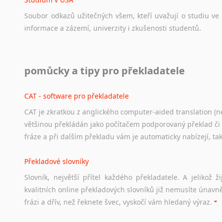
Soubor
odkazů
užitečných
všem,
kteří
uvažují
o
studiu
ve
informace
a
zázemí,
univerzity
i
zkušenosti
studentů.
Práce v USA
pomůcky a tipy pro překladatele
Odkazy
poskytující
cenné
informace
nekomerčního
charak
hledat
práci
na
internetu
případně
osobní
zkušenosti
ostat
CAT - software pro překladatele
CAT je zkratkou z anglického computer-aided translation (ne
Studium v Austrálii
většinou překládán jako počítačem podporovaný překlad či
Soubor
odkazů
užitečných
všem,
kteří
uvažují
o
studiu
v
Aus
fráze a při dalším překladu vám je automaticky nabízejí, ta
a
zázemí,
australské
univerzity
a
samozřejmě
i
osobní
zkuš
Překladové slovníky
Práce v Austrálii
Slovník, největší přítel každého překladatele. A jelikož
Odkazy
poskytující
cenné
informace
nekomerčního
charak
kvalitních online překladových slovníků již nemusíte únavn
hledat
práci
na
internetu
případně
osobní
zkušenosti
ostat
frázi a dřív, než řeknete švec, vyskočí vám hledaný výraz.
Životopis v angličtině