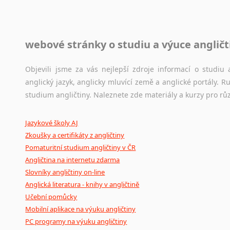
raději zkontrolovat? V takovém případě jste na správném mí
Jazykové korpusy
webové stránky o studiu a výuce angličt
Jazykový korpus je elektronický soubor autentických tex
korpusů, jež umožňují třeba vyhledávání slov a slovních spo
původního zdroje textu.
Objevili jsme za vás nejlepší zdroje informací o studi
anglický jazyk, anglicky mluvící země a anglické portály.
Ostatní pomůcky pro překladatele
studium angličtiny. Naleznete zde materiály a kurzy pro rů
Mix
pomůcek,
jež
mají
potenciál
pomoci
překladateli
v
je
Jazykové školy AJ
poradny
a
pravidla
pravopisu
nebo
stylistické
příručky.
Zkoušky a certifikáty z angličtiny
Pomaturitní studium angličtiny v ČR
Angličtina na internetu zdarma
Slovníky angličtiny on-line
Anglická literatura - knihy v angličtině
Učební pomůcky
Mobilní aplikace na výuku angličtiny
PC programy na výuku angličtiny