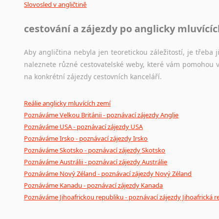
Slovosled v angličtině
cestování a zájezdy po anglicky mluvící
Aby angličtina nebyla jen teoretickou záležitostí, je třeba j
naleznete různé cestovatelské weby, které vám pomohou vy
na konkrétní zájezdy cestovních kanceláří.
Reálie anglicky mluvících zemí
Poznáváme Velkou Británii - poznávací zájezdy Anglie
Poznáváme USA - poznávací zájezdy USA
Poznáváme Irsko - poznávací zájezdy Irsko
Poznáváme Skotsko - poznávací zájezdy Skotsko
Poznáváme Austrálii - poznávací zájezdy Austrálie
Poznáváme Nový Zéland - poznávací zájezdy Nový Zéland
Poznáváme Kanadu - poznávací zájezdy Kanada
Poznáváme Jihoafrickou republiku - poznávací zájezdy Jihoafrická r