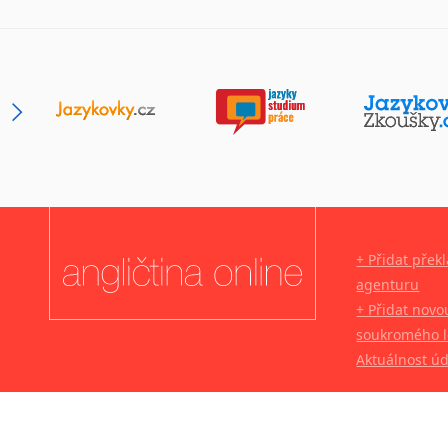
+ Přidat přek
agenturu
+ Přidat novo
soukromého l
Aktuálnost ú