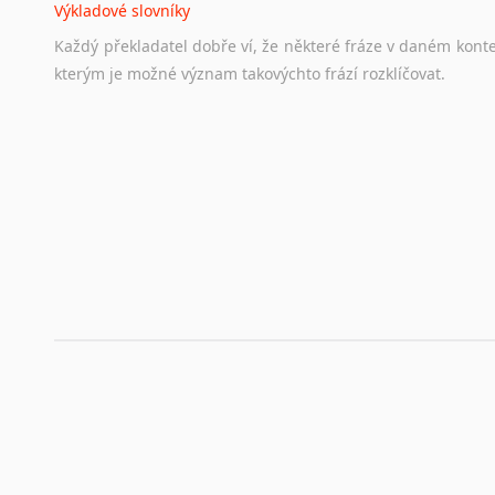
Výkladové slovníky
Hledáte-li
si
práci
v
zahraničí,
bez
životopisu
v
angličtině
s
Každý
překladatel
dobře
ví,
že
některé
fráze
v
daném
kont
stejná
obecná
pravidla,
jako
pro
český
životopis.
Tak
dost
ot
kterým
je
možné
význam
takovýchto
frází
rozklíčovat.
Srovnávací slovníky
Úkolem
srovnávacích
slovníků
je
vyhledat
vhodná
synony
vždy
po
ruce.
Korektory pravopisu pro překladatele
Každý dělá chyby a překlepy a kdo tvrdí, že ne, neříká p
využití moderního softwaru, jenž pravopisné, gramatické n
automaticky opravit.
Rady a návody pro překladatele
Toužíte započít překladatelskou dráhu, ale nevíte, jak na 
raději kvůli osobnímu perfekcionismu, vlastnosti každému p