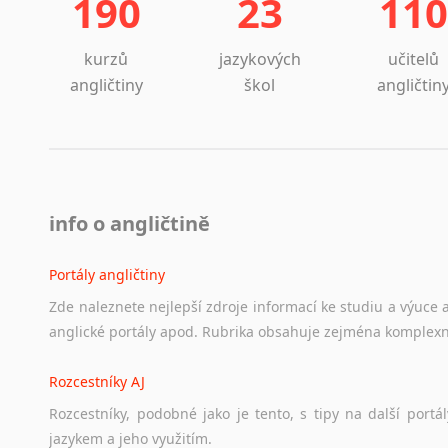
190
23
110
kurzů
jazykových
učitelů
angličtiny
škol
angličtin
info o angličtině
Portály angličtiny
Zde
naleznete
nejlepší
zdroje
informací
ke
studiu
a
výuce
anglické
portály
apod.
Rubrika
obsahuje
zejména
komplexn
Rozcestníky AJ
Rozcestníky,
podobné
jako
je
tento,
s
tipy
na
další
portál
jazykem
a
jeho
využitím.