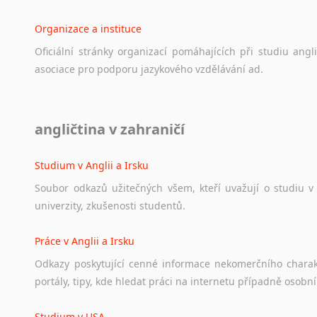
Organizace a instituce
Oficiální
stránky
organizací
pomáhajících
při
studiu
angli
asociace
pro
podporu
jazykového
vzdělávání
ad.
Diskusní fórum
angličtina v zahraničí
Ať
už
se
jedná
o
česká
diskusní
fóra
o
anglickém
jazyce
n
angličtině
na
různá
témata,
vše
naleznete
v
této
rubrice.
Studium v Anglii a Irsku
Soubor
odkazů
užitečných
všem,
kteří
uvažují
o
studiu
v
univerzity,
zkušenosti
studentů.
Práce v Anglii a Irsku
Odkazy
poskytující
cenné
informace
nekomerčního
chara
portály,
tipy,
kde
hledat
práci
na
internetu
případně
osobní
Studium v USA