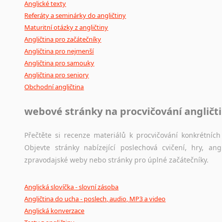
Anglické texty
Referáty a seminárky do angličtiny
Maturitní otázky z angličtiny
Angličtina pro začátečníky
Angličtina pro nejmenší
Angličtina pro samouky
Angličtina pro seniory
Obchodní angličtina
webové stránky na procvičování angličt
Přečtěte si recenze materiálů k procvičování konkrétních 
Objevte stránky nabízející poslechová cvičení, hry, a
zpravodajské weby nebo stránky pro úplné začátečníky.
Anglická slovíčka - slovní zásoba
Angličtina do ucha - poslech, audio, MP3 a video
Anglická konverzace