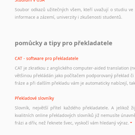
Soubor
odkazů
užitečných
všem,
kteří
uvažují
o
studiu
ve
informace
a
zázemí,
univerzity
i
zkušenosti
studentů.
Práce v USA
pomůcky a tipy pro překladatele
Odkazy
poskytující
cenné
informace
nekomerčního
charak
hledat
práci
na
internetu
případně
osobní
zkušenosti
ostat
CAT - software pro překladatele
CAT je zkratkou z anglického computer-aided translation (ne
Studium v Austrálii
většinou překládán jako počítačem podporovaný překlad či
Soubor
odkazů
užitečných
všem,
kteří
uvažují
o
studiu
v
Aus
fráze a při dalším překladu vám je automaticky nabízejí, ta
a
zázemí,
australské
univerzity
a
samozřejmě
i
osobní
zkuš
Překladové slovníky
Práce v Austrálii
Slovník, největší přítel každého překladatele. A jelikož
Odkazy
poskytující
cenné
informace
nekomerčního
charak
kvalitních online překladových slovníků již nemusíte únavn
hledat
práci
na
internetu
případně
osobní
zkušenosti
ostat
frázi a dřív, než řeknete švec, vyskočí vám hledaný výraz.
Životopis v angličtině