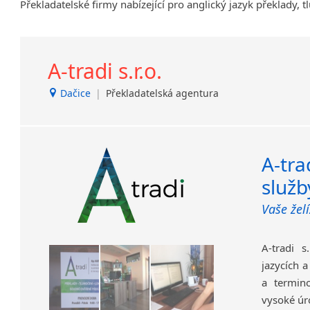
Překladatelské firmy nabízející pro anglický jazyk překlady, 
Brandýs nad Labem-Stará
Boleslav
Břeclav
A-tradi s.r.o.
Dačice
Děčín
Dačice
|
Překladatelská agentura
Dvůr Králové nad Labem
Havlíčkův Brod
Jílové u Prahy
Kladno
A-tra
Krucemburk
služb
Lanžhot
Vaše žel
Nový Bor
Nový Jičín
Opava
A-tradi s
Protivanov
jazycích a
Roudnice nad Labem
a termino
Slavonice
vysoké úr