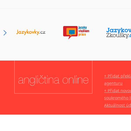
+ Přidat přek
agenturu
+ Přidat novo
soukromého l
Aktuálnost ú