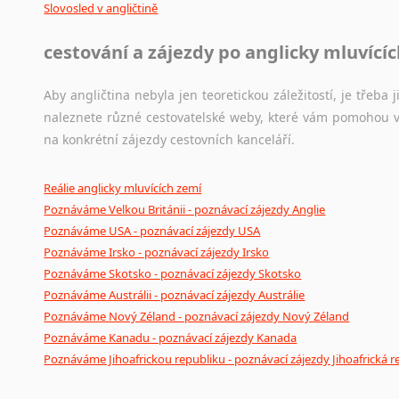
Slovosled v angličtině
cestování a zájezdy po anglicky mluvící
Aby angličtina nebyla jen teoretickou záležitostí, je třeba j
naleznete různé cestovatelské weby, které vám pomohou vy
na konkrétní zájezdy cestovních kanceláří.
Reálie anglicky mluvících zemí
Poznáváme Velkou Británii - poznávací zájezdy Anglie
Poznáváme USA - poznávací zájezdy USA
Poznáváme Irsko - poznávací zájezdy Irsko
Poznáváme Skotsko - poznávací zájezdy Skotsko
Poznáváme Austrálii - poznávací zájezdy Austrálie
Poznáváme Nový Zéland - poznávací zájezdy Nový Zéland
Poznáváme Kanadu - poznávací zájezdy Kanada
Poznáváme Jihoafrickou republiku - poznávací zájezdy Jihoafrická r