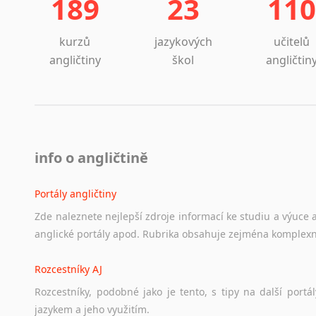
189
23
110
kurzů
jazykových
učitelů
angličtiny
škol
angličtin
info o angličtině
Portály angličtiny
Zde
naleznete
nejlepší
zdroje
informací
ke
studiu
a
výuce
anglické
portály
apod.
Rubrika
obsahuje
zejména
komplexn
Rozcestníky AJ
Rozcestníky,
podobné
jako
je
tento,
s
tipy
na
další
portál
jazykem
a
jeho
využitím.