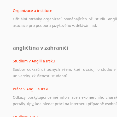
Organizace a instituce
Oficiální
stránky
organizací
pomáhajících
při
studiu
angli
asociace
pro
podporu
jazykového
vzdělávání
ad.
Diskusní fórum
angličtina v zahraničí
Ať
už
se
jedná
o
česká
diskusní
fóra
o
anglickém
jazyce
n
angličtině
na
různá
témata,
vše
naleznete
v
této
rubrice.
Studium v Anglii a Irsku
Soubor
odkazů
užitečných
všem,
kteří
uvažují
o
studiu
v
univerzity,
zkušenosti
studentů.
Práce v Anglii a Irsku
Odkazy
poskytující
cenné
informace
nekomerčního
chara
portály,
tipy,
kde
hledat
práci
na
internetu
případně
osobní
Studium v USA