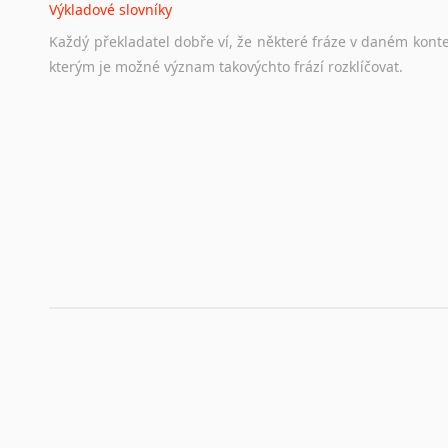
Výkladové slovníky
Hledáte-li
si
práci
v
zahraničí,
bez
životopisu
v
angličtině
s
Každý
překladatel
dobře
ví,
že
některé
fráze
v
daném
kont
stejná
obecná
pravidla,
jako
pro
český
životopis.
Tak
dost
ot
kterým
je
možné
význam
takovýchto
frází
rozklíčovat.
Srovnávací slovníky
Úkolem
srovnávacích
slovníků
je
vyhledat
vhodná
synony
vždy
po
ruce.
Korektory pravopisu pro překladatele
Každý dělá chyby a překlepy a kdo tvrdí, že ne, neříká p
využití moderního softwaru, jenž pravopisné, gramatické n
automaticky opravit.
Rady a návody pro překladatele
Toužíte započít překladatelskou dráhu, ale nevíte, jak na 
raději kvůli osobnímu perfekcionismu, vlastnosti každému p