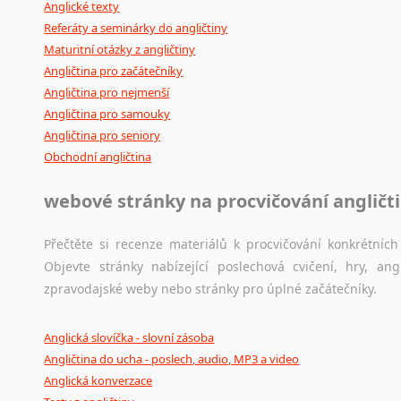
Anglické texty
Referáty a seminárky do angličtiny
Maturitní otázky z angličtiny
Angličtina pro začátečníky
Angličtina pro nejmenší
Angličtina pro samouky
Angličtina pro seniory
Obchodní angličtina
webové stránky na procvičování angličt
Přečtěte si recenze materiálů k procvičování konkrétních 
Objevte stránky nabízející poslechová cvičení, hry, a
zpravodajské weby nebo stránky pro úplné začátečníky.
Anglická slovíčka - slovní zásoba
Angličtina do ucha - poslech, audio, MP3 a video
Anglická konverzace