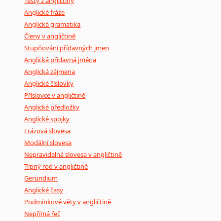
Testy z angličtiny
Anglické fráze
Anglická gramatika
Členy v angličtině
Stupňování přídavných jmen
Anglická přídavná jména
Anglická zájmena
Anglické číslovky
Příslovce v angličtině
Anglické předložky
Anglické spojky
Frázová slovesa
Modální slovesa
Nepravidelná slovesa v angličtině
Trpný rod v angličtině
Gerundium
Anglické časy
Podmínkové věty v angličtině
Nepřímá řeč