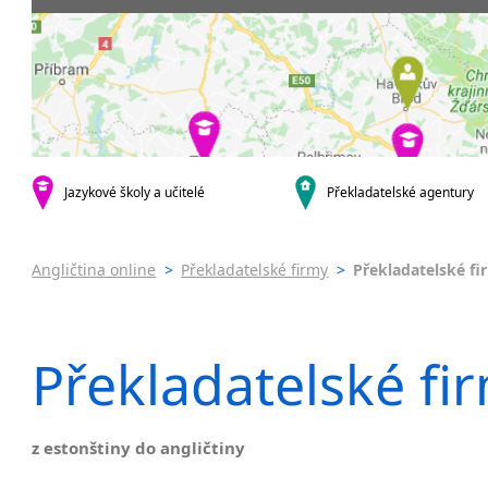
Praha 5
Soudní tlu
Praha 6
Praha 7
Praha 8
Praha 10
krajská města
Brno
Jazykové školy a učitelé
Překladatelské agentury
Ostrava
Plzeň
Olomouc
Angličtina online
>
Překladatelské firmy
>
Překladatelské fi
Hradec Králové
České Budějovice
Zlín
Překladatelské fir
Jihlava
malá města podle abecedy
Benátky nad Jizerou
z estonštiny do angličtiny
Blatnice
Blatnička