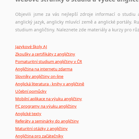
korpusů, jež umožňují třeba vyhledávání slov a slovních spo
původního zdroje textu.
Objevili jsme za vás nejlepší zdroje informací o studi
anglický jazyk, anglicky mluvící země a anglické portály.
Ostatní pomůcky pro překladatele
studium angličtiny. Naleznete zde materiály a kurzy pro rů
Mix
pomůcek,
jež
mají
potenciál
pomoci
překladateli
v
je
Jazykové školy AJ
poradny
a
pravidla
pravopisu
nebo
stylistické
příručky.
Zkoušky a certifikáty z angličtiny
Pomaturitní studium angličtiny v ČR
Angličtina na internetu zdarma
Slovníky angličtiny on-line
Anglická literatura - knihy v angličtině
Učební pomůcky
Mobilní aplikace na výuku angličtiny
PC programy na výuku angličtiny
Anglické texty
Referáty a seminárky do angličtiny
Maturitní otázky z angličtiny
Angličtina pro začátečníky