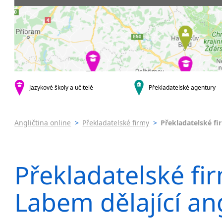
Praha 5
Soudní tlu
Praha 6
Praha 7
Praha 8
Praha 10
krajská města
Brno
Jazykové školy a učitelé
Překladatelské agentury
Ostrava
Plzeň
Olomouc
Angličtina online
>
Překladatelské firmy
>
Překladatelské f
Hradec Králové
České Budějovice
Zlín
Překladatelské fi
Jihlava
malá města podle abecedy
Labem dělající an
Benátky nad Jizerou
Blatnice
Blatnička