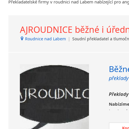
Překladatelské firmy v roudnici nad Labem nabízející pro ang
Brandýs nad Labem-Stará
Boleslav
Břeclav
AJROUDNICE běžné i úřední
Dačice
Děčín
Roudnice nad Labem
|
Soudní překladatel a tlumoč
Dvůr Králové nad Labem
Havlíčkův Brod
Jílové u Prahy
Kladno
Běžné
Krucemburk
překlady
Lanžhot
Nový Bor
Překlady
Nový Jičín
Opava
Nabízím
Protivanov
jazykov
Roudnice nad Labem
ověření.
Slavonice
Překlady 
Ko