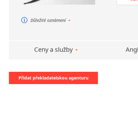
samozřejm
Zajišťuje
jazyk.
Důležité oznámení
Zajišťu
Přeložíme Vám běžné texty i úřední
dokumenty.
francouz
Poskytujeme běžné u soudní
Tlumoče
tlumočení.
Ceny a služby
Angl
Přeložte Vaše starosti s překlady
Poskytuj
na nás.
konsekut
jednáníc
Přidat překladatelskou agenturu
i telefon
V rámci t
odborného
Zajišťujem
Zajišťuj
německý 