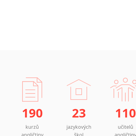
190
23
110
kurzů
jazykových
učitelů
angličtiny
škol
angličtin