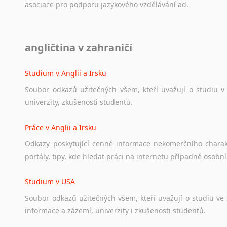
asociace
pro
podporu
jazykového
vzdělávání
ad.
Diskusní fórum
angličtina v zahraničí
Ať
už
se
jedná
o
česká
diskusní
fóra
o
anglickém
jazyce
n
angličtině
na
různá
témata,
vše
naleznete
v
této
rubrice.
Studium v Anglii a Irsku
Soubor
odkazů
užitečných
všem,
kteří
uvažují
o
studiu
v
univerzity,
zkušenosti
studentů.
Práce v Anglii a Irsku
Odkazy
poskytující
cenné
informace
nekomerčního
chara
portály,
tipy,
kde
hledat
práci
na
internetu
případně
osobní
Studium v USA
Soubor
odkazů
užitečných
všem,
kteří
uvažují
o
studiu
ve
informace
a
zázemí,
univerzity
i
zkušenosti
studentů.