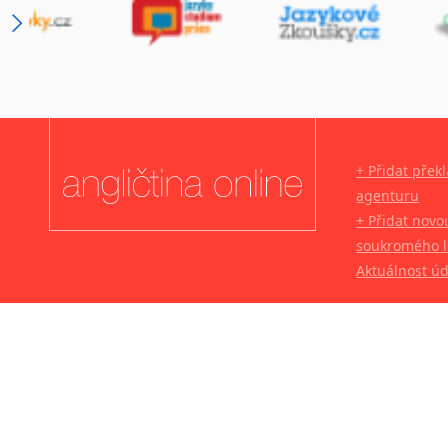
+ Přidat přek
agenturu
+ Přidat novo
soukromého l
Aktuálnost ú