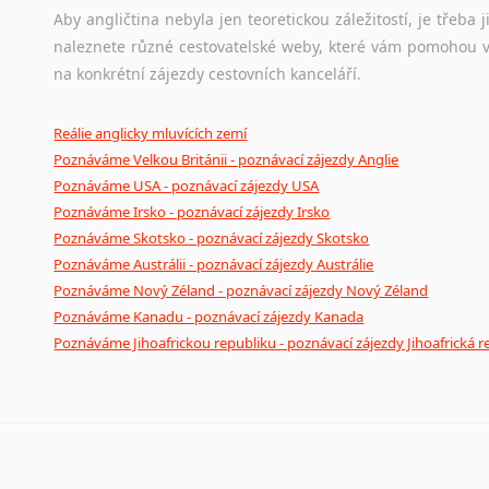
Aby angličtina nebyla jen teoretickou záležitostí, je třeba j
naleznete různé cestovatelské weby, které vám pomohou vy
na konkrétní zájezdy cestovních kanceláří.
Reálie anglicky mluvících zemí
Poznáváme Velkou Británii - poznávací zájezdy Anglie
Poznáváme USA - poznávací zájezdy USA
Poznáváme Irsko - poznávací zájezdy Irsko
Poznáváme Skotsko - poznávací zájezdy Skotsko
Poznáváme Austrálii - poznávací zájezdy Austrálie
Poznáváme Nový Zéland - poznávací zájezdy Nový Zéland
Poznáváme Kanadu - poznávací zájezdy Kanada
Poznáváme Jihoafrickou republiku - poznávací zájezdy Jihoafrická r