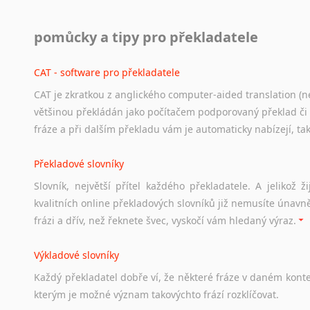
Práce v USA
pomůcky a tipy pro překladatele
Odkazy
poskytující
cenné
informace
nekomerčního
charak
hledat
práci
na
internetu
případně
osobní
zkušenosti
ostat
CAT - software pro překladatele
CAT je zkratkou z anglického computer-aided translation (ne
Studium v Austrálii
většinou překládán jako počítačem podporovaný překlad či
Soubor
odkazů
užitečných
všem,
kteří
uvažují
o
studiu
v
Aus
fráze a při dalším překladu vám je automaticky nabízejí, ta
a
zázemí,
australské
univerzity
a
samozřejmě
i
osobní
zkuš
Překladové slovníky
Práce v Austrálii
Slovník, největší přítel každého překladatele. A jelikož
Odkazy
poskytující
cenné
informace
nekomerčního
charak
kvalitních online překladových slovníků již nemusíte únavn
hledat
práci
na
internetu
případně
osobní
zkušenosti
ostat
frázi a dřív, než řeknete švec, vyskočí vám hledaný výraz.
Životopis v angličtině
Výkladové slovníky
Hledáte-li
si
práci
v
zahraničí,
bez
životopisu
v
angličtině
s
Každý
překladatel
dobře
ví,
že
některé
fráze
v
daném
kont
stejná
obecná
pravidla,
jako
pro
český
životopis.
Tak
dost
ot
kterým
je
možné
význam
takovýchto
frází
rozklíčovat.