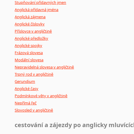
Stupňování přídavných jmen
Anglická přídavná jména
Anglická zájmena
Anglické číslovky
Příslovce v angličtině
Anglické předložky
Anglické spojky
Frázová slovesa
Modální slovesa
Nepravidelná slovesa v angličtině
Trpný rod v angličtině
Gerundium
Anglické časy
Podmínkové věty v angličtině
Nepřímá řeč
Slovosled v angličtině
cestování a zájezdy po anglicky mluvící