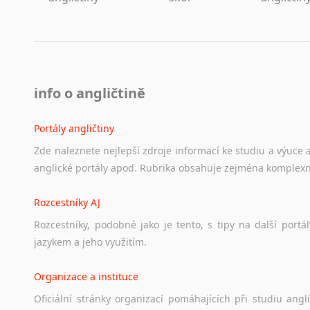
info o angličtině
Portály angličtiny
Zde
naleznete
nejlepší
zdroje
informací
ke
studiu
a
výuce
anglické
portály
apod.
Rubrika
obsahuje
zejména
komplexn
Rozcestníky AJ
Rozcestníky,
podobné
jako
je
tento,
s
tipy
na
další
portál
jazykem
a
jeho
využitím.
Organizace a instituce
Oficiální
stránky
organizací
pomáhajících
při
studiu
angli