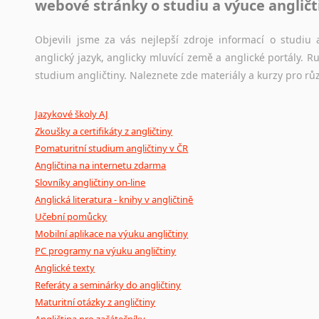
webové stránky o studiu a výuce angličt
Jazykový korpus je elektronický soubor autentických tex
Amharština
korpusů, jež umožňují třeba vyhledávání slov a slovních spo
Arabština
původního zdroje textu.
Objevili jsme za vás nejlepší zdroje informací o studi
Aramejština
anglický jazyk, anglicky mluvící země a anglické portály.
Arménština
Ostatní pomůcky pro překladatele
studium angličtiny. Naleznete zde materiály a kurzy pro rů
Avarština
Mix
pomůcek,
jež
mají
potenciál
pomoci
překladateli
v
je
Azerbajdžánština
Jazykové školy AJ
poradny
a
pravidla
pravopisu
nebo
stylistické
příručky.
Bambarština
Zkoušky a certifikáty z angličtiny
Bantuské jazyky
Pomaturitní studium angličtiny v ČR
Barmština
Angličtina na internetu zdarma
Baskičtina
Slovníky angličtiny on-line
Běloruština
Anglická literatura - knihy v angličtině
Bengálština
Učební pomůcky
Bosenština
Mobilní aplikace na výuku angličtiny
Bulharština
PC programy na výuku angličtiny
Burjatština
Anglické texty
Čagatajské jazyky
Referáty a seminárky do angličtiny
Čečenština
Maturitní otázky z angličtiny