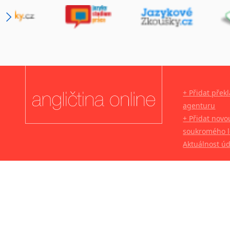
Novořečtina
Oromština
Páli
Pandžábština
Paštunština
Perština
Portugalština
+ Přidat přek
Retorománština
agenturu
Romština
+ Přidat novo
Rumunština
soukromého l
Sanskrt
Aktuálnost ú
Sinhalština
Slovinština
Somálština
Sóština
Srbština
Staroslověnština