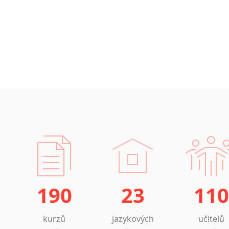
Islandština
Japonština
Jidiš
Kašmírština
Katalánština
Kazaština
Kečuánština
Kmérština
Konžština
Korejština
Korsičtina
Kumykština
Kurdština
Kyrgyzština
190
23
110
Laoština
Laponština
kurzů
jazykových
učitelů
Latina