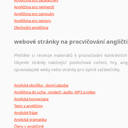
Angličtina pro začátečníky
Černohorština
Angličtina pro nejmenší
Dánština
Angličtina pro samouky
Darí
Angličtina pro seniory
Esperanto
Obchodní angličtina
Estonština
Faerština
webové stránky na procvičování angličt
Fidžijština
Filipínské jazyky
Přečtěte si recenze materiálů k procvičování konkrétních 
Finština
Objevte stránky nabízející poslechová cvičení, hry, a
Fulbština
zpravodajské weby nebo stránky pro úplné začátečníky.
Gaelština
Gruzínština
Anglická slovíčka - slovní zásoba
Hebrejština
Angličtina do ucha - poslech, audio, MP3 a video
Hindština
Anglická konverzace
Chorvatština
Testy z angličtiny
Indonéština
Anglické fráze
Irština
Anglická gramatika
Členy v angličtině
Islandština