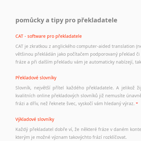
Svahilština
Práce v USA
Švédština
pomůcky a tipy pro překladatele
Odkazy
poskytující
cenné
informace
nekomerčního
charak
Tádžičtina
hledat
práci
na
internetu
případně
osobní
zkušenosti
ostat
Tahitština
CAT - software pro překladatele
Tamilština
CAT je zkratkou z anglického computer-aided translation (ne
Studium v Austrálii
Tatarština
většinou překládán jako počítačem podporovaný překlad či
Thajština
Soubor
odkazů
užitečných
všem,
kteří
uvažují
o
studiu
v
Aus
fráze a při dalším překladu vám je automaticky nabízejí, ta
Tibetština
a
zázemí,
australské
univerzity
a
samozřejmě
i
osobní
zkuš
Tigriňňa
Překladové slovníky
Práce v Austrálii
Turečtina
Slovník, největší přítel každého překladatele. A jelikož
Turkménština
Odkazy
poskytující
cenné
informace
nekomerčního
charak
kvalitních online překladových slovníků již nemusíte únavn
Ujgurština
hledat
práci
na
internetu
případně
osobní
zkušenosti
ostat
frázi a dřív, než řeknete švec, vyskočí vám hledaný výraz.
Urdština
Uzbečtina
Životopis v angličtině
Výkladové slovníky
Vietnamština
Hledáte-li
si
práci
v
zahraničí,
bez
životopisu
v
angličtině
s
Každý
překladatel
dobře
ví,
že
některé
fráze
v
daném
kont
Wolof
stejná
obecná
pravidla,
jako
pro
český
životopis.
Tak
dost
ot
kterým
je
možné
význam
takovýchto
frází
rozklíčovat.
Znakový jazyk