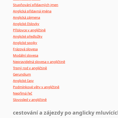
Stupňování přídavných jmen
Japonština
Anglická přídavná jména
Jidiš
Anglická zájmena
Kašmírština
Anglické číslovky
Katalánština
Příslovce v angličtině
Kazaština
Anglické předložky
Kečuánština
Anglické spojky
Kmérština
Frázová slovesa
Konžština
Modální slovesa
Korejština
Nepravidelná slovesa v angličtině
Korsičtina
Trpný rod v angličtině
Kumykština
Gerundium
Anglické časy
Kurdština
Podmínkové věty v angličtině
Kyrgyzština
Nepřímá řeč
Laoština
Slovosled v angličtině
Laponština
Latina
cestování a zájezdy po anglicky mluvící
Lezginština