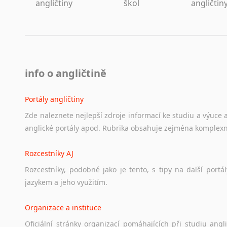
angličtiny
škol
angličtin
Lezginština
Lingala
Litevština
Lotyšština
Luba
Makedonština
info o angličtině
Malajština
Malgaština
Portály angličtiny
Malinština
Zde
naleznete
nejlepší
zdroje
informací
ke
studiu
a
výuce
Maltština
anglické
portály
apod.
Rubrika
obsahuje
zejména
komplexn
Maorština
Megrelština
Rozcestníky AJ
Moldavština
Rozcestníky,
podobné
jako
je
tento,
s
tipy
na
další
portál
Mongolština
jazykem
a
jeho
využitím.
Nepálština
Nilosaharské jazyky
Organizace a instituce
Nizozemština
Oficiální
stránky
organizací
pomáhajících
při
studiu
angli