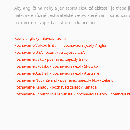
Lingala
Aby angličtina nebyla jen teoretickou záležitostí, je třeba j
Litevština
naleznete různé cestovatelské weby, které vám pomohou vy
Lotyšština
na konkrétní zájezdy cestovních kanceláří.
Luba
Makedonština
Reálie anglicky mluvících zemí
Malajština
Poznáváme Velkou Británii - poznávací zájezdy Anglie
Malgaština
Poznáváme USA - poznávací zájezdy USA
Malinština
Poznáváme Irsko - poznávací zájezdy Irsko
Maltština
Poznáváme Skotsko - poznávací zájezdy Skotsko
Maorština
Poznáváme Austrálii - poznávací zájezdy Austrálie
Megrelština
Poznáváme Nový Zéland - poznávací zájezdy Nový Zéland
Poznáváme Kanadu - poznávací zájezdy Kanada
Moldavština
Poznáváme Jihoafrickou republiku - poznávací zájezdy Jihoafrická r
Mongolština
Nepálština
Nilosaharské jazyky
Nizozemština
Norština