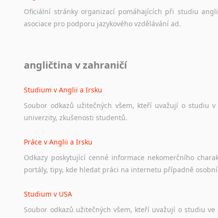
Svahilština
Oficiální
stránky
organizací
pomáhajících
při
studiu
angli
Švédština
asociace
pro
podporu
jazykového
vzdělávání
ad.
Tádžičtina
Tahitština
Diskusní fórum
Tamilština
angličtina v zahraničí
Ať
už
se
jedná
o
česká
diskusní
fóra
o
anglickém
jazyce
n
Tatarština
angličtině
na
různá
témata,
vše
naleznete
v
této
rubrice.
Thajština
Studium v Anglii a Irsku
Tibetština
Soubor
odkazů
užitečných
všem,
kteří
uvažují
o
studiu
v
Tigriňňa
univerzity,
zkušenosti
studentů.
Turečtina
Turkménština
Práce v Anglii a Irsku
Ujgurština
Odkazy
poskytující
cenné
informace
nekomerčního
chara
Urdština
portály,
tipy,
kde
hledat
práci
na
internetu
případně
osobní
Uzbečtina
Vietnamština
Studium v USA
Wolof
Soubor
odkazů
užitečných
všem,
kteří
uvažují
o
studiu
ve
Znakový jazyk