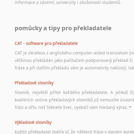
informace
a
zázemí,
univerzity
i
zkušenosti
studentů.
Zulu
z jiných jazyků do AJ
z němčiny
Práce v USA
pomůcky a tipy pro překladatele
z francouzštiny
Odkazy
poskytující
cenné
informace
nekomerčního
charak
z maďarštiny
hledat
práci
na
internetu
případně
osobní
zkušenosti
ostat
CAT - software pro překladatele
z italštiny
z polštiny
CAT je zkratkou z anglického computer-aided translation (ne
Studium v Austrálii
z ruštiny
většinou překládán jako počítačem podporovaný překlad či
Soubor
odkazů
užitečných
všem,
kteří
uvažují
o
studiu
v
Aus
z slovenštiny
fráze a při dalším překladu vám je automaticky nabízejí, ta
a
zázemí,
australské
univerzity
a
samozřejmě
i
osobní
zkuš
z španělštiny
z ukrajinštiny
Překladové slovníky
Práce v Austrálii
z čínštiny
Slovník, největší přítel každého překladatele. A jelikož
Odkazy
poskytující
cenné
informace
nekomerčního
charak
--- další jazyky ---
kvalitních online překladových slovníků již nemusíte únavn
hledat
práci
na
internetu
případně
osobní
zkušenosti
ostat
Afrikánština
frázi a dřív, než řeknete švec, vyskočí vám hledaný výraz.
Ajmarština
Životopis v angličtině
Akebu
Výkladové slovníky
Hledáte-li
si
práci
v
zahraničí,
bez
životopisu
v
angličtině
s
Albánština
Každý
překladatel
dobře
ví,
že
některé
fráze
v
daném
kont