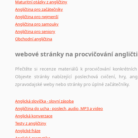
Maturitní otázky z angličtiny
Japonština
Angličtina pro začátečníky
Jidiš
Angličtina pro nejmenší
Kašmírština
Angličtina pro samouky
Katalánština
Angličtina pro seniory
Kazaština
Obchodní angličtina
Kečuánština
webové stránky na procvičování angličt
Kmérština
Konžština
Přečtěte si recenze materiálů k procvičování konkrétních 
Korejština
Objevte stránky nabízející poslechová cvičení, hry, a
Korsičtina
zpravodajské weby nebo stránky pro úplné začátečníky.
Kumykština
Kurdština
Anglická slovíčka - slovní zásoba
Kyrgyzština
Angličtina do ucha - poslech, audio, MP3 a video
Laoština
Anglická konverzace
Laponština
Testy z angličtiny
Latina
Anglické fráze
Lezginština