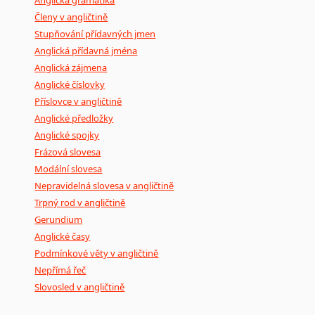
Anglická gramatika
Lingala
Členy v angličtině
Litevština
Stupňování přídavných jmen
Lotyšština
Anglická přídavná jména
Luba
Anglická zájmena
Makedonština
Anglické číslovky
Příslovce v angličtině
Malajština
Anglické předložky
Malgaština
Anglické spojky
Malinština
Frázová slovesa
Maltština
Modální slovesa
Maorština
Nepravidelná slovesa v angličtině
Megrelština
Trpný rod v angličtině
Moldavština
Gerundium
Mongolština
Anglické časy
Nepálština
Podmínkové věty v angličtině
Nilosaharské jazyky
Nepřímá řeč
Nizozemština
Slovosled v angličtině
Norština