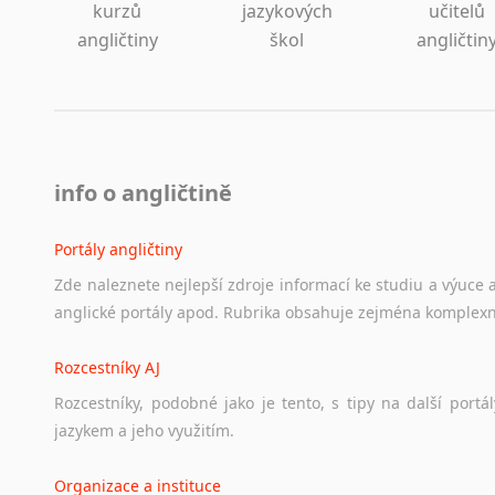
Norština
kurzů
jazykových
učitelů
Novořečtina
angličtiny
škol
angličtin
Oromština
Páli
Pandžábština
Paštunština
Perština
info o angličtině
Portugalština
Retorománština
Portály angličtiny
Romština
Zde
naleznete
nejlepší
zdroje
informací
ke
studiu
a
výuce
Rumunština
anglické
portály
apod.
Rubrika
obsahuje
zejména
komplexn
Sanskrt
Sinhalština
Rozcestníky AJ
Slovinština
Rozcestníky,
podobné
jako
je
tento,
s
tipy
na
další
portál
Somálština
jazykem
a
jeho
využitím.
Sóština
Srbština
Organizace a instituce
Staroslověnština