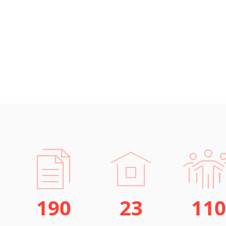
Lezginština
Lingala
Litevština
Lotyšština
Luba
Makedonština
Malajština
Malgaština
Malinština
Maltština
Maorština
Megrelština
Moldavština
Mongolština
Nepálština
190
23
110
Nilosaharské jazyky
Nizozemština