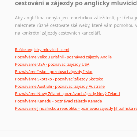
cestování a zájezdy po anglicky mluvící
Novořečtina
Oromština
Aby angličtina nebyla jen teoretickou záležitostí, je třeba j
Páli
naleznete různé cestovatelské weby, které vám pomohou vy
Pandžábština
na konkrétní zájezdy cestovních kanceláří.
Paštunština
Perština
Reálie anglicky mluvících zemí
Portugalština
Poznáváme Velkou Británii - poznávací zájezdy Anglie
Retorománština
Poznáváme USA - poznávací zájezdy USA
Romština
Poznáváme Irsko - poznávací zájezdy Irsko
Rumunština
Poznáváme Skotsko - poznávací zájezdy Skotsko
Sanskrt
Poznáváme Austrálii - poznávací zájezdy Austrálie
Sinhalština
Poznáváme Nový Zéland - poznávací zájezdy Nový Zéland
Slovinština
Poznáváme Kanadu - poznávací zájezdy Kanada
Somálština
Poznáváme Jihoafrickou republiku - poznávací zájezdy Jihoafrická r
Sóština
Srbština
Staroslověnština