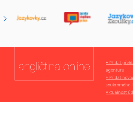
Svahilština
Švédština
Tádžičtina
Tahitština
Tamilština
Tatarština
Thajština
Tibetština
+ Přidat přek
Tigriňňa
agenturu
Turečtina
+ Přidat novo
Turkménština
soukromého l
Ujgurština
Aktuálnost ú
Urdština
Uzbečtina
Vietnamština
Wolof
Znakový jazyk
Zulu