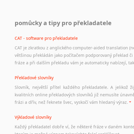
Práce v USA
pomůcky a tipy pro překladatele
Odkazy
poskytující
cenné
informace
nekomerčního
charak
hledat
práci
na
internetu
případně
osobní
zkušenosti
ostat
CAT - software pro překladatele
CAT je zkratkou z anglického computer-aided translation (ne
Studium v Austrálii
většinou překládán jako počítačem podporovaný překlad či
Soubor
odkazů
užitečných
všem,
kteří
uvažují
o
studiu
v
Aus
fráze a při dalším překladu vám je automaticky nabízejí, ta
a
zázemí,
australské
univerzity
a
samozřejmě
i
osobní
zkuš
Překladové slovníky
Práce v Austrálii
Slovník, největší přítel každého překladatele. A jelikož
Odkazy
poskytující
cenné
informace
nekomerčního
charak
kvalitních online překladových slovníků již nemusíte únavn
hledat
práci
na
internetu
případně
osobní
zkušenosti
ostat
frázi a dřív, než řeknete švec, vyskočí vám hledaný výraz.
Životopis v angličtině
Výkladové slovníky
Hledáte-li
si
práci
v
zahraničí,
bez
životopisu
v
angličtině
s
Každý
překladatel
dobře
ví,
že
některé
fráze
v
daném
kont
stejná
obecná
pravidla,
jako
pro
český
životopis.
Tak
dost
ot