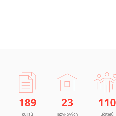
189
23
110
kurzů
jazykových
učitelů