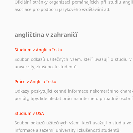
Oficiální
stránky
organizací
pomáhajících
při
studiu
angli
asociace
pro
podporu
jazykového
vzdělávání
ad.
Diskusní fórum
angličtina v zahraničí
Ať
už
se
jedná
o
česká
diskusní
fóra
o
anglickém
jazyce
n
angličtině
na
různá
témata,
vše
naleznete
v
této
rubrice.
Studium v Anglii a Irsku
Soubor
odkazů
užitečných
všem,
kteří
uvažují
o
studiu
v
univerzity,
zkušenosti
studentů.
Práce v Anglii a Irsku
Odkazy
poskytující
cenné
informace
nekomerčního
chara
portály,
tipy,
kde
hledat
práci
na
internetu
případně
osobní
Studium v USA
Soubor
odkazů
užitečných
všem,
kteří
uvažují
o
studiu
ve
informace
a
zázemí,
univerzity
i
zkušenosti
studentů.