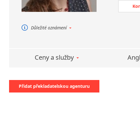
Při překl
Ko
překládá 
mluvčíh
Důležité oznámení
Prohlédněte si naši novou
webovou prezentaci:
www.li-translations.com
Ceny a služby
Angl
Přidat překladatelskou agenturu