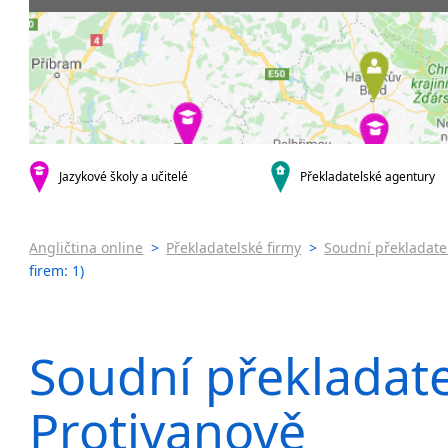
Praha 5
Soudní tlu
Praha 6
Praha 7
Praha 8
Praha 10
krajská města
Brno
Jazykové školy a učitelé
Překladatelské agentury
Ostrava
Plzeň
Olomouc
Angličtina online
>
Překladatelské firmy
>
Soudní překladatel
Hradec Králové
firem: 1)
České Budějovice
Zlín
Jihlava
Soudní překladate
malá města podle abecedy
Benátky nad Jizerou
Protivanově
Blatnice
Blatnička