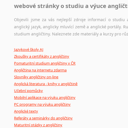
webové stránky o studiu a výuce angličt
Jazykový korpus je elektronický soubor autentických tex
korpusů, jež umožňují třeba vyhledávání slov a slovních spo
původního zdroje textu.
Objevili jsme za vás nejlepší zdroje informací o studi
anglický jazyk, anglicky mluvící země a anglické portály.
Ostatní pomůcky pro překladatele
studium angličtiny. Naleznete zde materiály a kurzy pro rů
Mix
pomůcek,
jež
mají
potenciál
pomoci
překladateli
v
je
Jazykové školy AJ
poradny
a
pravidla
pravopisu
nebo
stylistické
příručky.
Zkoušky a certifikáty z angličtiny
Pomaturitní studium angličtiny v ČR
Angličtina na internetu zdarma
Slovníky angličtiny on-line
Anglická literatura - knihy v angličtině
Učební pomůcky
Mobilní aplikace na výuku angličtiny
PC programy na výuku angličtiny
Anglické texty
Referáty a seminárky do angličtiny
Maturitní otázky z angličtiny