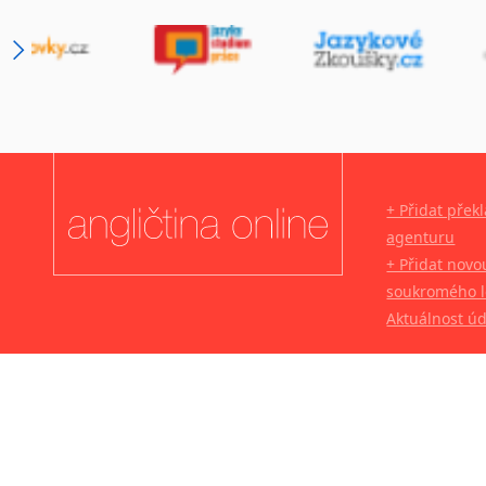
+ Přidat přek
agenturu
+ Přidat novo
soukromého l
Aktuálnost ú