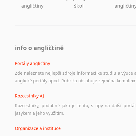
angličtiny
škol
angličtin
info o angličtině
Portály angličtiny
Zde
naleznete
nejlepší
zdroje
informací
ke
studiu
a
výuce
anglické
portály
apod.
Rubrika
obsahuje
zejména
komplexn
Rozcestníky AJ
Rozcestníky,
podobné
jako
je
tento,
s
tipy
na
další
portál
jazykem
a
jeho
využitím.
Organizace a instituce