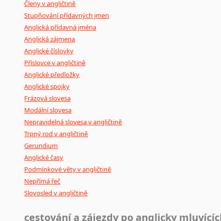
Členy v angličtině
Stupňování přídavných jmen
Anglická přídavná jména
Anglická zájmena
Anglické číslovky
Příslovce v angličtině
Anglické předložky
Anglické spojky
Frázová slovesa
Modální slovesa
Nepravidelná slovesa v angličtině
Trpný rod v angličtině
Gerundium
Anglické časy
Podmínkové věty v angličtině
Nepřímá řeč
Slovosled v angličtině
cestování a zájezdy po anglicky mluvící