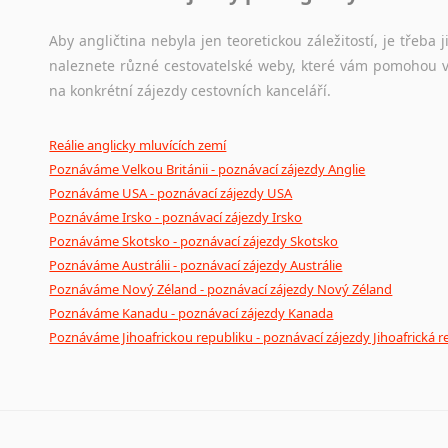
Aby angličtina nebyla jen teoretickou záležitostí, je třeba j
naleznete různé cestovatelské weby, které vám pomohou vy
na konkrétní zájezdy cestovních kanceláří.
Reálie anglicky mluvících zemí
Poznáváme Velkou Británii - poznávací zájezdy Anglie
Poznáváme USA - poznávací zájezdy USA
Poznáváme Irsko - poznávací zájezdy Irsko
Poznáváme Skotsko - poznávací zájezdy Skotsko
Poznáváme Austrálii - poznávací zájezdy Austrálie
Poznáváme Nový Zéland - poznávací zájezdy Nový Zéland
Poznáváme Kanadu - poznávací zájezdy Kanada
Poznáváme Jihoafrickou republiku - poznávací zájezdy Jihoafrická r