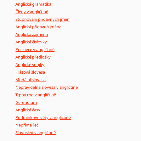
Anglická gramatika
Členy v angličtině
Stupňování přídavných jmen
Anglická přídavná jména
Anglická zájmena
Anglické číslovky
Příslovce v angličtině
Anglické předložky
Anglické spojky
Frázová slovesa
Modální slovesa
Nepravidelná slovesa v angličtině
Trpný rod v angličtině
Gerundium
Anglické časy
Podmínkové věty v angličtině
Nepřímá řeč
Slovosled v angličtině