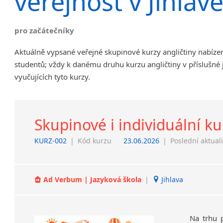
veřejnost v Jihlav
Chrudim
Děčín
pro začátečníky
Hodonín
Klatovy
Aktuálně vypsané veřejné skupinové kurzy angličtiny nabíze
Kolín
studentů; vždy k danému druhu kurzu angličtiny v příslušné
Most
vyučujících tyto kurzy.
Prostějov
Sedlčany
Tišnov
Skupinové i individuální ku
Vysoká nad Labem
KURZ-002
|
Kód kurzu
23.06.2026
|
Poslední aktual
Ad Verbum | Jazyková škola
|
Jihlava
Na trhu 