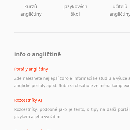
kurzů
jazykových
učitelů
angličtiny
škol
angličtin
info o angličtině
Portály angličtiny
Zde
naleznete
nejlepší
zdroje
informací
ke
studiu
a
výuce
anglické
portály
apod.
Rubrika
obsahuje
zejména
komplexn
Rozcestníky AJ
Rozcestníky,
podobné
jako
je
tento,
s
tipy
na
další
portál
jazykem
a
jeho
využitím.