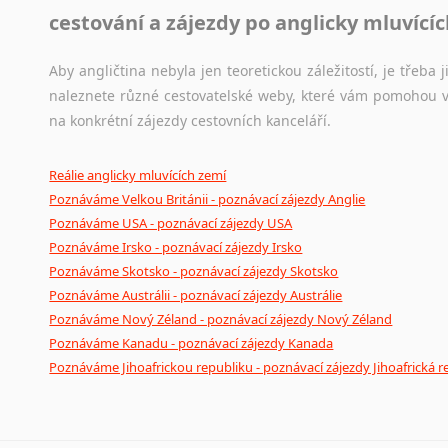
cestování a zájezdy po anglicky mluvící
Aby angličtina nebyla jen teoretickou záležitostí, je třeba j
naleznete různé cestovatelské weby, které vám pomohou vy
na konkrétní zájezdy cestovních kanceláří.
Reálie anglicky mluvících zemí
Poznáváme Velkou Británii - poznávací zájezdy Anglie
Poznáváme USA - poznávací zájezdy USA
Poznáváme Irsko - poznávací zájezdy Irsko
Poznáváme Skotsko - poznávací zájezdy Skotsko
Poznáváme Austrálii - poznávací zájezdy Austrálie
Poznáváme Nový Zéland - poznávací zájezdy Nový Zéland
Poznáváme Kanadu - poznávací zájezdy Kanada
Poznáváme Jihoafrickou republiku - poznávací zájezdy Jihoafrická r