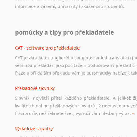
informace
a
zázemí,
univerzity
i
zkušenosti
studentů.
Práce v USA
pomůcky a tipy pro překladatele
Odkazy
poskytující
cenné
informace
nekomerčního
charak
hledat
práci
na
internetu
případně
osobní
zkušenosti
ostat
CAT - software pro překladatele
CAT je zkratkou z anglického computer-aided translation (ne
Studium v Austrálii
většinou překládán jako počítačem podporovaný překlad či
Soubor
odkazů
užitečných
všem,
kteří
uvažují
o
studiu
v
Aus
fráze a při dalším překladu vám je automaticky nabízejí, ta
a
zázemí,
australské
univerzity
a
samozřejmě
i
osobní
zkuš
Překladové slovníky
Práce v Austrálii
Slovník, největší přítel každého překladatele. A jelikož
Odkazy
poskytující
cenné
informace
nekomerčního
charak
kvalitních online překladových slovníků již nemusíte únavn
hledat
práci
na
internetu
případně
osobní
zkušenosti
ostat
frázi a dřív, než řeknete švec, vyskočí vám hledaný výraz.
Životopis v angličtině
Výkladové slovníky
Hledáte-li
si
práci
v
zahraničí,
bez
životopisu
v
angličtině
s