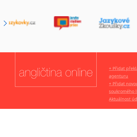
+ Přidat přek
agenturu
+ Přidat novo
soukromého l
Aktuálnost ú