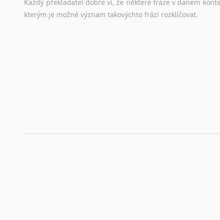
Každý
překladatel
dobře
ví,
že
některé
fráze
v
daném
kont
stejná
obecná
pravidla,
jako
pro
český
životopis.
Tak
dost
ot
kterým
je
možné
význam
takovýchto
frází
rozklíčovat.
Srovnávací slovníky
Úkolem
srovnávacích
slovníků
je
vyhledat
vhodná
synony
vždy
po
ruce.
Korektory pravopisu pro překladatele
Každý dělá chyby a překlepy a kdo tvrdí, že ne, neříká p
využití moderního softwaru, jenž pravopisné, gramatické n
automaticky opravit.
Rady a návody pro překladatele
Toužíte započít překladatelskou dráhu, ale nevíte, jak na 
raději kvůli osobnímu perfekcionismu, vlastnosti každému p
raději zkontrolovat? V takovém případě jste na správném mí