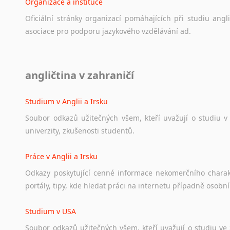
Organizace a instituce
Oficiální
stránky
organizací
pomáhajících
při
studiu
angli
asociace
pro
podporu
jazykového
vzdělávání
ad.
Diskusní fórum
angličtina v zahraničí
Ať
už
se
jedná
o
česká
diskusní
fóra
o
anglickém
jazyce
n
angličtině
na
různá
témata,
vše
naleznete
v
této
rubrice.
Studium v Anglii a Irsku
Soubor
odkazů
užitečných
všem,
kteří
uvažují
o
studiu
v
univerzity,
zkušenosti
studentů.
Práce v Anglii a Irsku
Odkazy
poskytující
cenné
informace
nekomerčního
chara
portály,
tipy,
kde
hledat
práci
na
internetu
případně
osobní
Studium v USA
Soubor
odkazů
užitečných
všem,
kteří
uvažují
o
studiu
ve