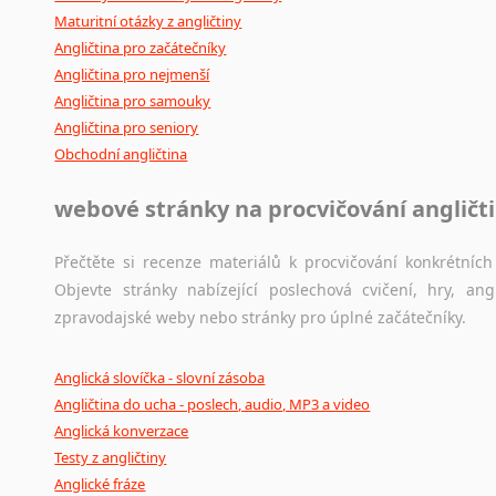
Maturitní otázky z angličtiny
Angličtina pro začátečníky
Angličtina pro nejmenší
Angličtina pro samouky
Angličtina pro seniory
Obchodní angličtina
webové stránky na procvičování angličt
Přečtěte si recenze materiálů k procvičování konkrétních 
Objevte stránky nabízející poslechová cvičení, hry, a
zpravodajské weby nebo stránky pro úplné začátečníky.
Anglická slovíčka - slovní zásoba
Angličtina do ucha - poslech, audio, MP3 a video
Anglická konverzace
Testy z angličtiny
Anglické fráze