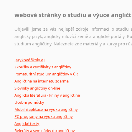
Jazykové korpusy
webové stránky o studiu a výuce angličt
Jazykový korpus je elektronický soubor autentických tex
korpusů, jež umožňují třeba vyhledávání slov a slovních spo
původního zdroje textu.
Objevili jsme za vás nejlepší zdroje informací o studi
anglický jazyk, anglicky mluvící země a anglické portály.
Ostatní pomůcky pro překladatele
studium angličtiny. Naleznete zde materiály a kurzy pro rů
Mix
pomůcek,
jež
mají
potenciál
pomoci
překladateli
v
je
Jazykové školy AJ
poradny
a
pravidla
pravopisu
nebo
stylistické
příručky.
Zkoušky a certifikáty z angličtiny
Pomaturitní studium angličtiny v ČR
Angličtina na internetu zdarma
Slovníky angličtiny on-line
Anglická literatura - knihy v angličtině
Učební pomůcky
Mobilní aplikace na výuku angličtiny
PC programy na výuku angličtiny
Anglické texty
Referáty a seminárky do angličtiny