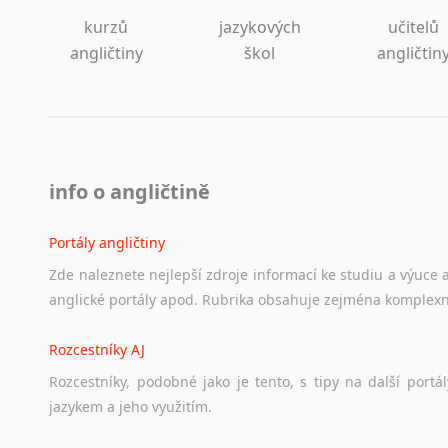
kurzů
jazykových
učitelů
angličtiny
škol
angličtin
info o angličtině
Portály angličtiny
Zde
naleznete
nejlepší
zdroje
informací
ke
studiu
a
výuce
anglické
portály
apod.
Rubrika
obsahuje
zejména
komplexn
Rozcestníky AJ
Rozcestníky,
podobné
jako
je
tento,
s
tipy
na
další
portál
jazykem
a
jeho
využitím.