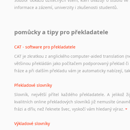
Soubor
odkazů
užitečných
všem,
kteří
uvažují
o
studiu
ve
informace
a
zázemí,
univerzity
i
zkušenosti
studentů.
Práce v USA
pomůcky a tipy pro překladatele
Odkazy
poskytující
cenné
informace
nekomerčního
charak
hledat
práci
na
internetu
případně
osobní
zkušenosti
ostat
CAT - software pro překladatele
CAT je zkratkou z anglického computer-aided translation (ne
Studium v Austrálii
většinou překládán jako počítačem podporovaný překlad či
Soubor
odkazů
užitečných
všem,
kteří
uvažují
o
studiu
v
Aus
fráze a při dalším překladu vám je automaticky nabízejí, ta
a
zázemí,
australské
univerzity
a
samozřejmě
i
osobní
zkuš
Překladové slovníky
Práce v Austrálii
Slovník, největší přítel každého překladatele. A jelikož
Odkazy
poskytující
cenné
informace
nekomerčního
charak
kvalitních online překladových slovníků již nemusíte únavn
hledat
práci
na
internetu
případně
osobní
zkušenosti
ostat
frázi a dřív, než řeknete švec, vyskočí vám hledaný výraz.
Životopis v angličtině
Výkladové slovníky
Hledáte-li
si
práci
v
zahraničí,
bez
životopisu
v
angličtině
s