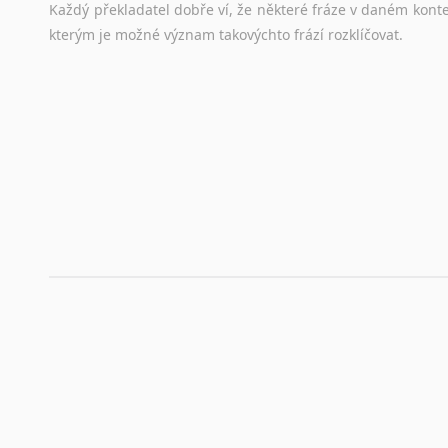
Každý
překladatel
dobře
ví,
že
některé
fráze
v
daném
kont
stejná
obecná
pravidla,
jako
pro
český
životopis.
Tak
dost
ot
kterým
je
možné
význam
takovýchto
frází
rozklíčovat.
Srovnávací slovníky
Úkolem
srovnávacích
slovníků
je
vyhledat
vhodná
synony
vždy
po
ruce.
Korektory pravopisu pro překladatele
Každý dělá chyby a překlepy a kdo tvrdí, že ne, neříká p
využití moderního softwaru, jenž pravopisné, gramatické n
automaticky opravit.
Rady a návody pro překladatele
Toužíte započít překladatelskou dráhu, ale nevíte, jak na 
raději kvůli osobnímu perfekcionismu, vlastnosti každému p
raději zkontrolovat? V takovém případě jste na správném mí