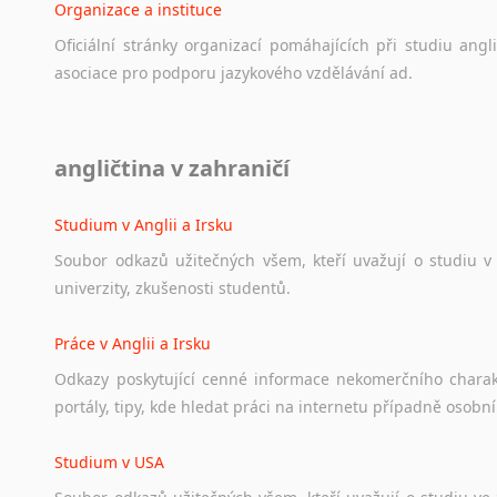
Organizace a instituce
Oficiální
stránky
organizací
pomáhajících
při
studiu
angli
asociace
pro
podporu
jazykového
vzdělávání
ad.
Diskusní fórum
angličtina v zahraničí
Ať
už
se
jedná
o
česká
diskusní
fóra
o
anglickém
jazyce
n
angličtině
na
různá
témata,
vše
naleznete
v
této
rubrice.
Studium v Anglii a Irsku
Soubor
odkazů
užitečných
všem,
kteří
uvažují
o
studiu
v
univerzity,
zkušenosti
studentů.
Práce v Anglii a Irsku
Odkazy
poskytující
cenné
informace
nekomerčního
chara
portály,
tipy,
kde
hledat
práci
na
internetu
případně
osobní
Studium v USA