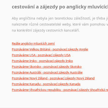
cestování a zájezdy po anglicky mluvící
Aby angličtina nebyla jen teoretickou záležitostí, je třeba j
naleznete různé cestovatelské weby, které vám pomohou vy
na konkrétní zájezdy cestovních kanceláří.
Reálie anglicky mluvících zemí
Poznáváme Velkou Británii - poznávací zájezdy Anglie
Poznáváme USA - poznávací zájezdy USA
Poznáváme Irsko - poznávací zájezdy Irsko
Poznáváme Skotsko - poznávací zájezdy Skotsko
Poznáváme Austrálii - poznávací zájezdy Austrálie
Poznáváme Nový Zéland - poznávací zájezdy Nový Zéland
Poznáváme Kanadu - poznávací zájezdy Kanada
Poznáváme Jihoafrickou republiku - poznávací zájezdy Jihoafrická r