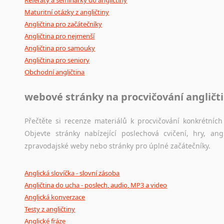
Maturitní otázky z angličtiny
Angličtina pro začátečníky
Angličtina pro nejmenší
Angličtina pro samouky
Angličtina pro seniory
Obchodní angličtina
webové stránky na procvičování angličt
Přečtěte si recenze materiálů k procvičování konkrétních 
Objevte stránky nabízející poslechová cvičení, hry, a
zpravodajské weby nebo stránky pro úplné začátečníky.
Anglická slovíčka - slovní zásoba
Angličtina do ucha - poslech, audio, MP3 a video
Anglická konverzace
Testy z angličtiny
Anglické fráze