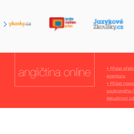
+ Přidat přek
agenturu
+ Přidat novo
soukromého l
Aktuálnost ú