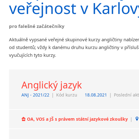
veřejnost v Karlo
Chrudim
Děčín
Hodonín
pro falešné začátečníky
Klatovy
Aktuálně vypsané veřejné skupinové kurzy angličtiny nabíze
Kolín
od studentů; vždy k danému druhu kurzu angličtiny v příslu
Most
vyučujících tyto kurzy.
Prostějov
Sedlčany
Tišnov
Vysoká nad Labem
Anglický jazyk
ANJ - 2021/22
|
Kód kurzu
18.08.2021
|
Poslední ak
OA, VOS a JŠ s právem státní jazykové zkoušky
|