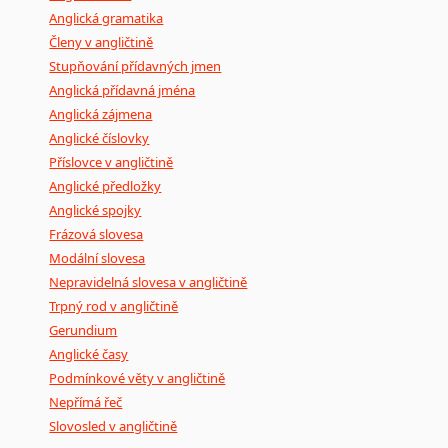
Anglická gramatika
Členy v angličtině
Stupňování přídavných jmen
Anglická přídavná jména
Anglická zájmena
Anglické číslovky
Příslovce v angličtině
Anglické předložky
Anglické spojky
Frázová slovesa
Modální slovesa
Nepravidelná slovesa v angličtině
Trpný rod v angličtině
Gerundium
Anglické časy
Podmínkové věty v angličtině
Nepřímá řeč
Slovosled v angličtině