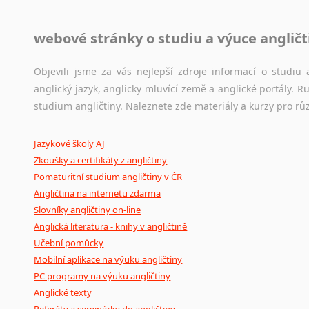
Jazykové korpusy
webové stránky o studiu a výuce angličt
Jazykový korpus je elektronický soubor autentických tex
korpusů, jež umožňují třeba vyhledávání slov a slovních spo
původního zdroje textu.
Objevili jsme za vás nejlepší zdroje informací o studi
anglický jazyk, anglicky mluvící země a anglické portály.
Ostatní pomůcky pro překladatele
studium angličtiny. Naleznete zde materiály a kurzy pro rů
Mix
pomůcek,
jež
mají
potenciál
pomoci
překladateli
v
je
Jazykové školy AJ
poradny
a
pravidla
pravopisu
nebo
stylistické
příručky.
Zkoušky a certifikáty z angličtiny
Pomaturitní studium angličtiny v ČR
Angličtina na internetu zdarma
Slovníky angličtiny on-line
Anglická literatura - knihy v angličtině
Učební pomůcky
Mobilní aplikace na výuku angličtiny
PC programy na výuku angličtiny
Anglické texty
Referáty a seminárky do angličtiny