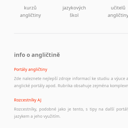
kurzů
jazykových
učitelů
angličtiny
škol
angličtin
info o angličtině
Portály angličtiny
Zde
naleznete
nejlepší
zdroje
informací
ke
studiu
a
výuce
anglické
portály
apod.
Rubrika
obsahuje
zejména
komplexn
Rozcestníky AJ
Rozcestníky,
podobné
jako
je
tento,
s
tipy
na
další
portál
jazykem
a
jeho
využitím.