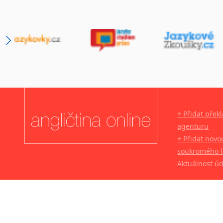
+ Přidat přek
agenturu
+ Přidat novo
soukromého l
Aktuálnost ú