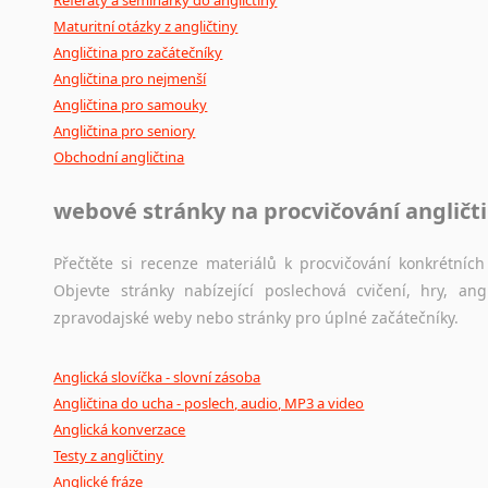
Maturitní otázky z angličtiny
Angličtina pro začátečníky
Angličtina pro nejmenší
Angličtina pro samouky
Angličtina pro seniory
Obchodní angličtina
webové stránky na procvičování angličt
Přečtěte si recenze materiálů k procvičování konkrétních 
Objevte stránky nabízející poslechová cvičení, hry, a
zpravodajské weby nebo stránky pro úplné začátečníky.
Anglická slovíčka - slovní zásoba
Angličtina do ucha - poslech, audio, MP3 a video
Anglická konverzace
Testy z angličtiny
Anglické fráze