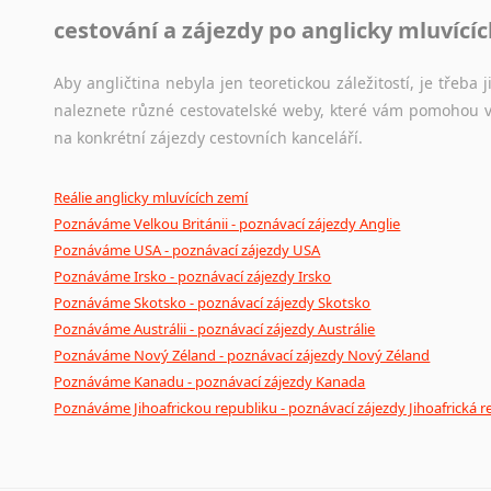
cestování a zájezdy po anglicky mluvící
Aby angličtina nebyla jen teoretickou záležitostí, je třeba j
naleznete různé cestovatelské weby, které vám pomohou vy
na konkrétní zájezdy cestovních kanceláří.
Reálie anglicky mluvících zemí
Poznáváme Velkou Británii - poznávací zájezdy Anglie
Poznáváme USA - poznávací zájezdy USA
Poznáváme Irsko - poznávací zájezdy Irsko
Poznáváme Skotsko - poznávací zájezdy Skotsko
Poznáváme Austrálii - poznávací zájezdy Austrálie
Poznáváme Nový Zéland - poznávací zájezdy Nový Zéland
Poznáváme Kanadu - poznávací zájezdy Kanada
Poznáváme Jihoafrickou republiku - poznávací zájezdy Jihoafrická r