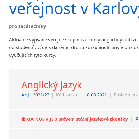
veřejnost v Karlo
Chrudim
Děčín
Hodonín
pro začátečníky
Klatovy
Aktuálně vypsané veřejné skupinové kurzy angličtiny nabíze
Kolín
od studentů; vždy k danému druhu kurzu angličtiny v příslu
Most
vyučujících tyto kurzy.
Prostějov
Sedlčany
Tišnov
Vysoká nad Labem
Anglický jazyk
ANJ - 2021/22
|
Kód kurzu
18.08.2021
|
Poslední ak
OA, VOS a JŠ s právem státní jazykové zkoušky
|