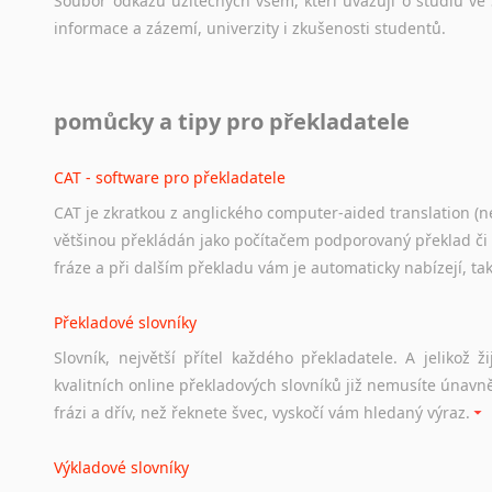
Soubor
odkazů
užitečných
všem,
kteří
uvažují
o
studiu
ve
informace
a
zázemí,
univerzity
i
zkušenosti
studentů.
Práce v USA
pomůcky a tipy pro překladatele
Odkazy
poskytující
cenné
informace
nekomerčního
charak
hledat
práci
na
internetu
případně
osobní
zkušenosti
ostat
CAT - software pro překladatele
CAT je zkratkou z anglického computer-aided translation (ne
Studium v Austrálii
většinou překládán jako počítačem podporovaný překlad či
Soubor
odkazů
užitečných
všem,
kteří
uvažují
o
studiu
v
Aus
fráze a při dalším překladu vám je automaticky nabízejí, ta
a
zázemí,
australské
univerzity
a
samozřejmě
i
osobní
zkuš
Překladové slovníky
Práce v Austrálii
Slovník, největší přítel každého překladatele. A jelikož
Odkazy
poskytující
cenné
informace
nekomerčního
charak
kvalitních online překladových slovníků již nemusíte únavn
hledat
práci
na
internetu
případně
osobní
zkušenosti
ostat
frázi a dřív, než řeknete švec, vyskočí vám hledaný výraz.
Životopis v angličtině
Výkladové slovníky
Hledáte-li
si
práci
v
zahraničí,
bez
životopisu
v
angličtině
s