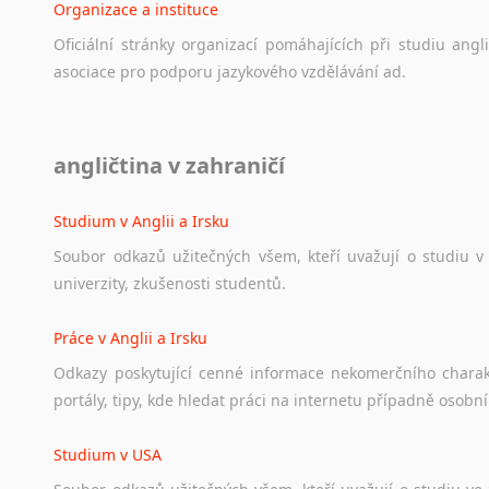
Organizace a instituce
Oficiální
stránky
organizací
pomáhajících
při
studiu
angli
asociace
pro
podporu
jazykového
vzdělávání
ad.
Diskusní fórum
angličtina v zahraničí
Ať
už
se
jedná
o
česká
diskusní
fóra
o
anglickém
jazyce
n
angličtině
na
různá
témata,
vše
naleznete
v
této
rubrice.
Studium v Anglii a Irsku
Soubor
odkazů
užitečných
všem,
kteří
uvažují
o
studiu
v
univerzity,
zkušenosti
studentů.
Práce v Anglii a Irsku
Odkazy
poskytující
cenné
informace
nekomerčního
chara
portály,
tipy,
kde
hledat
práci
na
internetu
případně
osobní
Studium v USA