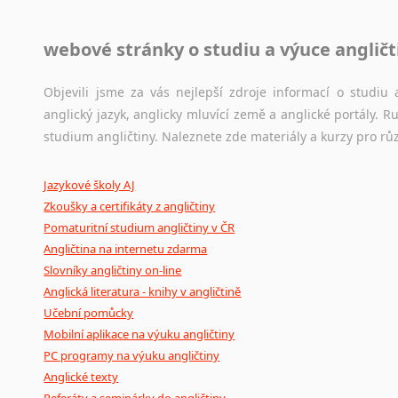
Jazykové korpusy
webové stránky o studiu a výuce angličt
Jazykový korpus je elektronický soubor autentických tex
korpusů, jež umožňují třeba vyhledávání slov a slovních spo
původního zdroje textu.
Objevili jsme za vás nejlepší zdroje informací o studi
anglický jazyk, anglicky mluvící země a anglické portály.
Ostatní pomůcky pro překladatele
studium angličtiny. Naleznete zde materiály a kurzy pro rů
Mix
pomůcek,
jež
mají
potenciál
pomoci
překladateli
v
je
Jazykové školy AJ
poradny
a
pravidla
pravopisu
nebo
stylistické
příručky.
Zkoušky a certifikáty z angličtiny
Pomaturitní studium angličtiny v ČR
Angličtina na internetu zdarma
Slovníky angličtiny on-line
Anglická literatura - knihy v angličtině
Učební pomůcky
Mobilní aplikace na výuku angličtiny
PC programy na výuku angličtiny
Anglické texty
Referáty a seminárky do angličtiny