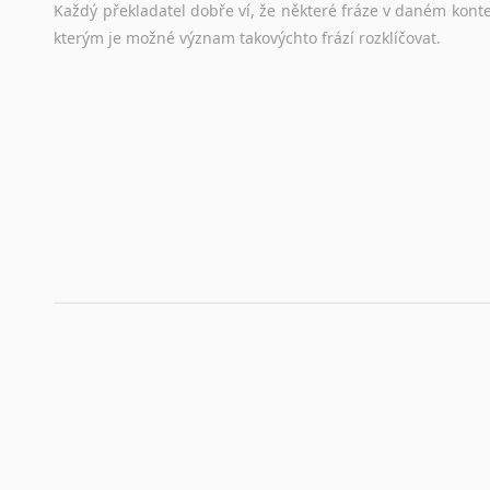
Každý
překladatel
dobře
ví,
že
některé
fráze
v
daném
kont
stejná
obecná
pravidla,
jako
pro
český
životopis.
Tak
dost
ot
kterým
je
možné
význam
takovýchto
frází
rozklíčovat.
Srovnávací slovníky
Úkolem
srovnávacích
slovníků
je
vyhledat
vhodná
synony
vždy
po
ruce.
Korektory pravopisu pro překladatele
Každý dělá chyby a překlepy a kdo tvrdí, že ne, neříká p
využití moderního softwaru, jenž pravopisné, gramatické n
automaticky opravit.
Rady a návody pro překladatele
Toužíte započít překladatelskou dráhu, ale nevíte, jak na 
raději kvůli osobnímu perfekcionismu, vlastnosti každému p
raději zkontrolovat? V takovém případě jste na správném mí