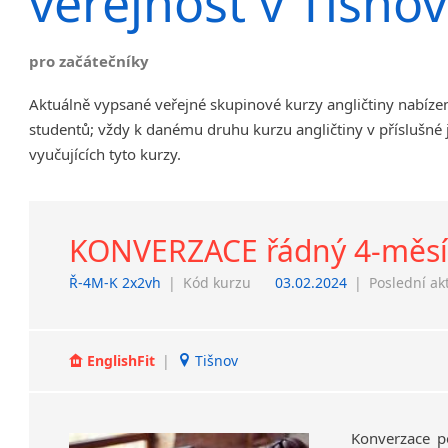
veřejnost v Tišno
Chrudim
Děčín
pro začátečníky
Hodonín
Klatovy
Aktuálně vypsané veřejné skupinové kurzy angličtiny nabíze
Kolín
studentů; vždy k danému druhu kurzu angličtiny v příslušné
Most
vyučujících tyto kurzy.
Prostějov
Sedlčany
Tišnov
KONVERZACE řádný 4-měsíčn
Vysoká nad Labem
Ř-4M-K 2x2vh
|
Kód kurzu
03.02.2024
|
Poslední ak
EnglishFit
|
Tišnov
Konverzace po