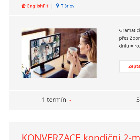
EnglishFit
|
Tišnov
Gramatick
přes Zoom
Zepta
1 termín
3
KONVERZACE kondiční 2-měs