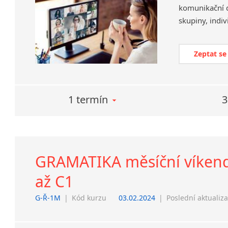
komunikační d
Zeptat se
1 termín
3
GRAMATIKA měsíční víkendov
až C1
G-Ř-1M
|
Kód kurzu
03.02.2024
|
Poslední aktualiz