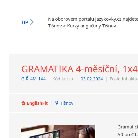
Na oborovém portálu Jazykovky.cz najdet
TIP
Tišnov
>
Kurzy angličtiny Tišnov
GRAMATIKA 4-měsíční, 1x4 
G-Ř-4M-1X4
|
Kód kurzu
03.02.2024
|
Poslední aktu
EnglishFit
|
Tišnov
Gramatic
A0 po C1.