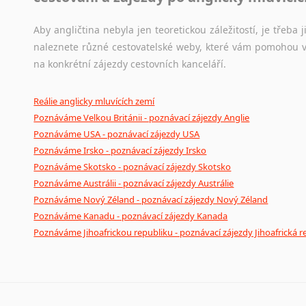
Aby angličtina nebyla jen teoretickou záležitostí, je třeba j
naleznete různé cestovatelské weby, které vám pomohou vy
na konkrétní zájezdy cestovních kanceláří.
Reálie anglicky mluvících zemí
Poznáváme Velkou Británii - poznávací zájezdy Anglie
Poznáváme USA - poznávací zájezdy USA
Poznáváme Irsko - poznávací zájezdy Irsko
Poznáváme Skotsko - poznávací zájezdy Skotsko
Poznáváme Austrálii - poznávací zájezdy Austrálie
Poznáváme Nový Zéland - poznávací zájezdy Nový Zéland
Poznáváme Kanadu - poznávací zájezdy Kanada
Poznáváme Jihoafrickou republiku - poznávací zájezdy Jihoafrická r