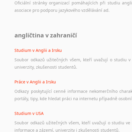
Oficiální
stránky
organizací
pomáhajících
při
studiu
angli
asociace
pro
podporu
jazykového
vzdělávání
ad.
Diskusní fórum
angličtina v zahraničí
Ať
už
se
jedná
o
česká
diskusní
fóra
o
anglickém
jazyce
n
angličtině
na
různá
témata,
vše
naleznete
v
této
rubrice.
Studium v Anglii a Irsku
Soubor
odkazů
užitečných
všem,
kteří
uvažují
o
studiu
v
univerzity,
zkušenosti
studentů.
Práce v Anglii a Irsku
Odkazy
poskytující
cenné
informace
nekomerčního
chara
portály,
tipy,
kde
hledat
práci
na
internetu
případně
osobní
Studium v USA
Soubor
odkazů
užitečných
všem,
kteří
uvažují
o
studiu
ve
informace
a
zázemí,
univerzity
i
zkušenosti
studentů.