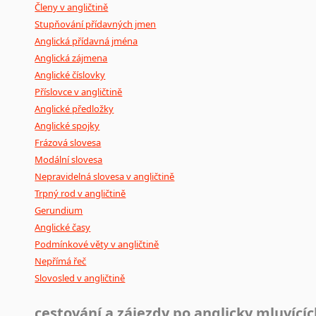
Členy v angličtině
Stupňování přídavných jmen
Anglická přídavná jména
Anglická zájmena
Anglické číslovky
Příslovce v angličtině
Anglické předložky
Anglické spojky
Frázová slovesa
Modální slovesa
Nepravidelná slovesa v angličtině
Trpný rod v angličtině
Gerundium
Anglické časy
Podmínkové věty v angličtině
Nepřímá řeč
Slovosled v angličtině
cestování a zájezdy po anglicky mluvící