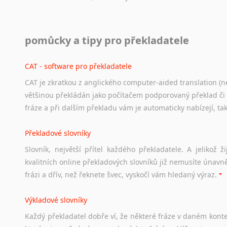
Práce v USA
pomůcky a tipy pro překladatele
Odkazy
poskytující
cenné
informace
nekomerčního
charak
hledat
práci
na
internetu
případně
osobní
zkušenosti
ostat
CAT - software pro překladatele
CAT je zkratkou z anglického computer-aided translation (ne
Studium v Austrálii
většinou překládán jako počítačem podporovaný překlad či
Soubor
odkazů
užitečných
všem,
kteří
uvažují
o
studiu
v
Aus
fráze a při dalším překladu vám je automaticky nabízejí, ta
a
zázemí,
australské
univerzity
a
samozřejmě
i
osobní
zkuš
Překladové slovníky
Práce v Austrálii
Slovník, největší přítel každého překladatele. A jelikož
Odkazy
poskytující
cenné
informace
nekomerčního
charak
kvalitních online překladových slovníků již nemusíte únavn
hledat
práci
na
internetu
případně
osobní
zkušenosti
ostat
frázi a dřív, než řeknete švec, vyskočí vám hledaný výraz.
Životopis v angličtině
Výkladové slovníky
Hledáte-li
si
práci
v
zahraničí,
bez
životopisu
v
angličtině
s
Každý
překladatel
dobře
ví,
že
některé
fráze
v
daném
kont
stejná
obecná
pravidla,
jako
pro
český
životopis.
Tak
dost
ot