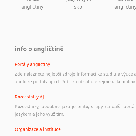
angličtiny
škol
angličtin
info o angličtině
Portály angličtiny
Zde
naleznete
nejlepší
zdroje
informací
ke
studiu
a
výuce
anglické
portály
apod.
Rubrika
obsahuje
zejména
komplexn
Rozcestníky AJ
Rozcestníky,
podobné
jako
je
tento,
s
tipy
na
další
portál
jazykem
a
jeho
využitím.
Organizace a instituce