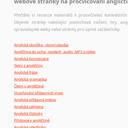
webové stránky na procvičování angličt
Přečtěte si recenze materiálů k procvičování konkrétních 
Objevte stránky nabízející poslechová cvičení, hry, a
zpravodajské weby nebo stránky pro úplné začátečníky.
Anglická slovíčka - slovní zásoba
Angličtina do ucha - poslech, audio, MP3 a video
Anglická konverzace
Testy z angličtiny
Anglické fráze
Anglická gramatika
Členy v angličtině
Stupňování přídavných jmen
Anglická přídavná jména
Anglická zájmena
Anglické číslovky
Příslovce v angličtině
Anglické předložky