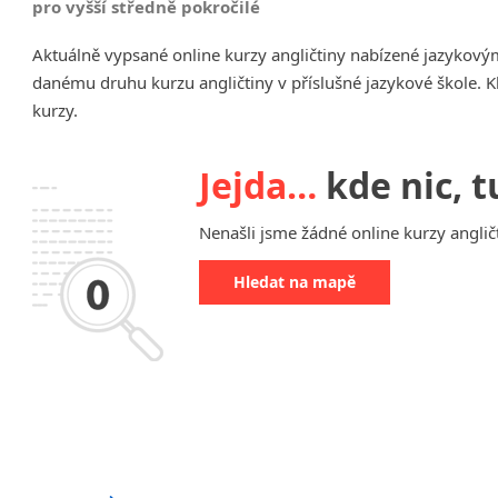
pro vyšší středně pokročilé
Chrudim
Aktuálně vypsané online kurzy angličtiny nabízené jazykový
Děčín
danému druhu kurzu angličtiny v příslušné jazykové škole. K
Hodonín
kurzy.
Klatovy
Kolín
Most
Jejda…
kde nic, t
Prostějov
Sedlčany
Nenašli jsme žádné online kurzy angličt
Tišnov
Hledat na mapě
Vysoká nad Labem