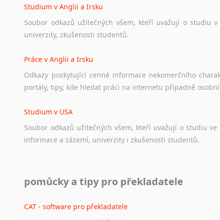
Studium v Anglii a Irsku
Soubor
odkazů
užitečných
všem,
kteří
uvažují
o
studiu
v
univerzity,
zkušenosti
studentů.
Práce v Anglii a Irsku
Odkazy
poskytující
cenné
informace
nekomerčního
chara
portály,
tipy,
kde
hledat
práci
na
internetu
případně
osobní
Studium v USA
Soubor
odkazů
užitečných
všem,
kteří
uvažují
o
studiu
ve
informace
a
zázemí,
univerzity
i
zkušenosti
studentů.
Práce v USA
pomůcky a tipy pro překladatele
Odkazy
poskytující
cenné
informace
nekomerčního
charak
hledat
práci
na
internetu
případně
osobní
zkušenosti
ostat
CAT - software pro překladatele