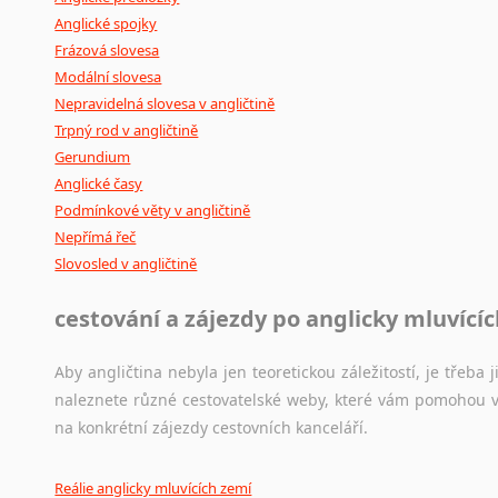
Anglické spojky
Frázová slovesa
Modální slovesa
Nepravidelná slovesa v angličtině
Trpný rod v angličtině
Gerundium
Anglické časy
Podmínkové věty v angličtině
Nepřímá řeč
Slovosled v angličtině
cestování a zájezdy po anglicky mluvící
Aby angličtina nebyla jen teoretickou záležitostí, je třeba j
naleznete různé cestovatelské weby, které vám pomohou vy
na konkrétní zájezdy cestovních kanceláří.
Reálie anglicky mluvících zemí