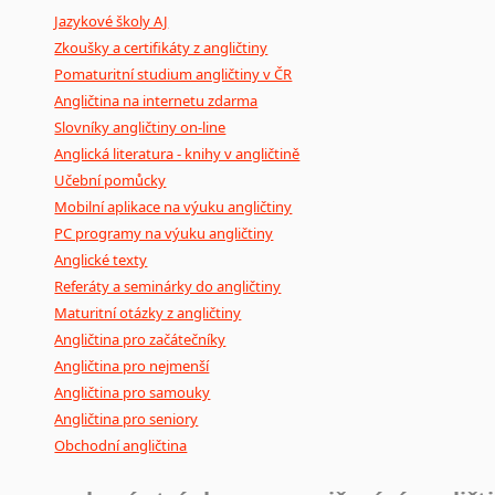
Jazykové školy AJ
poradny
a
pravidla
pravopisu
nebo
stylistické
příručky.
Zkoušky a certifikáty z angličtiny
Pomaturitní studium angličtiny v ČR
Angličtina na internetu zdarma
Slovníky angličtiny on-line
Anglická literatura - knihy v angličtině
Učební pomůcky
Mobilní aplikace na výuku angličtiny
PC programy na výuku angličtiny
Anglické texty
Referáty a seminárky do angličtiny
Maturitní otázky z angličtiny
Angličtina pro začátečníky
Angličtina pro nejmenší
Angličtina pro samouky
Angličtina pro seniory
Obchodní angličtina