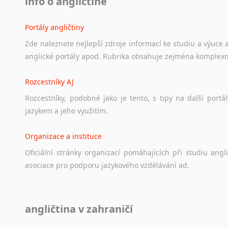
info o angličtině
Portály angličtiny
Zde
naleznete
nejlepší
zdroje
informací
ke
studiu
a
výuce
anglické
portály
apod.
Rubrika
obsahuje
zejména
komplexn
Rozcestníky AJ
Rozcestníky,
podobné
jako
je
tento,
s
tipy
na
další
portál
jazykem
a
jeho
využitím.
Organizace a instituce
Oficiální
stránky
organizací
pomáhajících
při
studiu
angli
asociace
pro
podporu
jazykového
vzdělávání
ad.
Diskusní fórum
angličtina v zahraničí
Ať
už
se
jedná
o
česká
diskusní
fóra
o
anglickém
jazyce
n
angličtině
na
různá
témata,
vše
naleznete
v
této
rubrice.