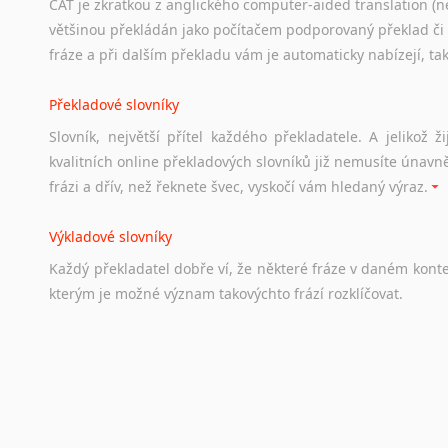
CAT je zkratkou z anglického computer-aided translation (ne
Studium v Austrálii
většinou překládán jako počítačem podporovaný překlad či
Soubor
odkazů
užitečných
všem,
kteří
uvažují
o
studiu
v
Aus
fráze a při dalším překladu vám je automaticky nabízejí, ta
a
zázemí,
australské
univerzity
a
samozřejmě
i
osobní
zkuš
Překladové slovníky
Práce v Austrálii
Slovník, největší přítel každého překladatele. A jelikož
Odkazy
poskytující
cenné
informace
nekomerčního
charak
kvalitních online překladových slovníků již nemusíte únavn
hledat
práci
na
internetu
případně
osobní
zkušenosti
ostat
frázi a dřív, než řeknete švec, vyskočí vám hledaný výraz.
Životopis v angličtině
Výkladové slovníky
Hledáte-li
si
práci
v
zahraničí,
bez
životopisu
v
angličtině
s
Každý
překladatel
dobře
ví,
že
některé
fráze
v
daném
kont
stejná
obecná
pravidla,
jako
pro
český
životopis.
Tak
dost
ot
kterým
je
možné
význam
takovýchto
frází
rozklíčovat.
Srovnávací slovníky
Úkolem
srovnávacích
slovníků
je
vyhledat
vhodná
synony
vždy
po
ruce.