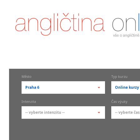
Město
Typ kurzu
Praha 6
Online kurzy
-- vyberte město --
-- vyberte 
Intenzita
Čas výuky
pražské městské části
základní 
-- vyberte intenzitu --
-- vyberte čas
Praha
Kurzy a
skupin
Praha 1
-- vyberte intenzitu --
-- vyberte
Individ
Praha 2
1-2 hodiny týdně
Ranní (zač
Firemní