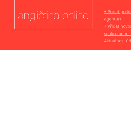
+ Přidat přek
agenturu
+ Přidat novo
soukromého l
Aktuálnost ú