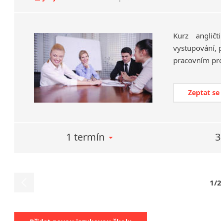
Kurz angličt
vystupování, 
pracovním pro
Zeptat se
1 termín
3
1/