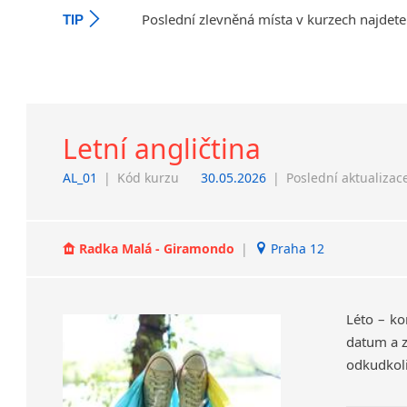
Poslední zlevněná místa v kurzech najdete
TIP
Letní angličtina
AL_01
|
Kód kurzu
30.05.2026
|
Poslední aktualizac
Radka Malá - Giramondo
|
Praha 12
Léto – ko
datum a z