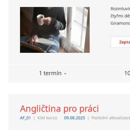
Rozmluví
čtyřmi dět
Zepta
1 termín
10
Angličtina pro práci
AF_01
|
Kód kurzu
09.08.2025
|
Poslední aktualizac