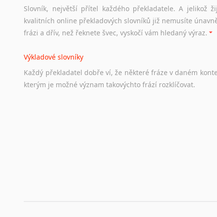
Slovník, největší přítel každého překladatele. A jelikož
Odkazy
poskytující
cenné
informace
nekomerčního
charak
kvalitních online překladových slovníků již nemusíte únavn
hledat
práci
na
internetu
případně
osobní
zkušenosti
ostat
frázi a dřív, než řeknete švec, vyskočí vám hledaný výraz.
Životopis v angličtině
Výkladové slovníky
Hledáte-li
si
práci
v
zahraničí,
bez
životopisu
v
angličtině
s
Každý
překladatel
dobře
ví,
že
některé
fráze
v
daném
kont
stejná
obecná
pravidla,
jako
pro
český
životopis.
Tak
dost
ot
kterým
je
možné
význam
takovýchto
frází
rozklíčovat.
Srovnávací slovníky
Úkolem
srovnávacích
slovníků
je
vyhledat
vhodná
synony
vždy
po
ruce.
Korektory pravopisu pro překladatele
Každý dělá chyby a překlepy a kdo tvrdí, že ne, neříká p
využití moderního softwaru, jenž pravopisné, gramatické n
automaticky opravit.