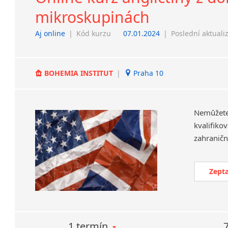
mikroskupinách
Aj online
|
Kód kurzu
07.01.2024
|
Poslední aktuali
BOHEMIA INSTITUT
|
Praha 10
Nemůžet
kvalifiko
Zepta
1 termín