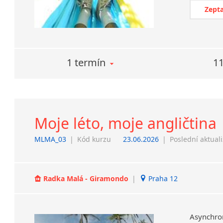
Zepta
1 termín
11
Moje léto, moje angličtina
MLMA_03
|
Kód kurzu
23.06.2026
|
Poslední aktual
Radka Malá - Giramondo
|
Praha 12
Asynchro