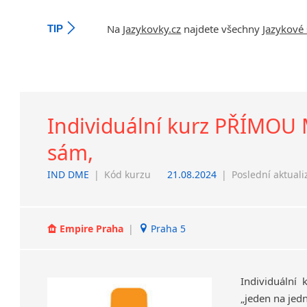
Na
Jazykovky.cz
najdete všechny
Jazykové 
TIP
Individuální kurz PŘÍMOU M
sám,
IND DME
|
Kód kurzu
21.08.2024
|
Poslední aktuali
Empire Praha
|
Praha 5
Individuální
„jeden
na
jed