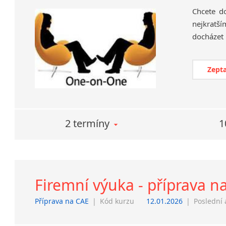
Chcete d
nejkratší
Zepta
2 termíny
1
Firemní výuka - příprava n
Příprava na CAE
|
Kód kurzu
12.01.2026
|
Poslední 