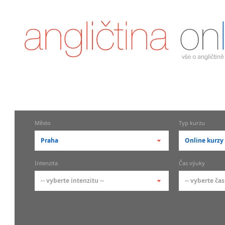
Město
Typ kurzu
Praha
Online kurzy
-- vyberte město --
-- vyberte 
Intenzita
Čas výuky
pražské městské části
základní 
-- vyberte intenzitu --
-- vyberte čas
Praha
Kurzy a
skupin
Praha 1
-- vyberte intenzitu --
-- vyberte
Individ
Praha 2
1-2 hodiny týdně
Ranní (zač
Firemní