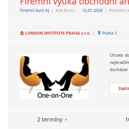
Firemní výuka obchodní an
Firemní kurz AJ
|
Kód kurzu
12.01.2026
|
Poslední a
LONDON INSTITUTE PRAHA s.r.o.
|
Praha 1
Chcete d
nejkratší
Zepta
2 termíny
1