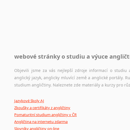
Rady a návody pro překladatele
Toužíte započít překladatelskou dráhu, ale nevíte, jak na 
raději kvůli osobnímu perfekcionismu, vlastnosti každému p
raději zkontrolovat? V takovém případě jste na správném mí
Jazykové korpusy
webové stránky o studiu a výuce angličt
Jazykový korpus je elektronický soubor autentických tex
korpusů, jež umožňují třeba vyhledávání slov a slovních spo
původního zdroje textu.
Objevili jsme za vás nejlepší zdroje informací o studi
anglický jazyk, anglicky mluvící země a anglické portály.
Ostatní pomůcky pro překladatele
studium angličtiny. Naleznete zde materiály a kurzy pro rů
Mix
pomůcek,
jež
mají
potenciál
pomoci
překladateli
v
je
Jazykové školy AJ
poradny
a
pravidla
pravopisu
nebo
stylistické
příručky.
Zkoušky a certifikáty z angličtiny
Pomaturitní studium angličtiny v ČR
Angličtina na internetu zdarma
Slovníky angličtiny on-line