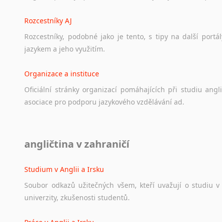
Rozcestníky AJ
Rozcestníky,
podobné
jako
je
tento,
s
tipy
na
další
portál
jazykem
a
jeho
využitím.
Organizace a instituce
Oficiální
stránky
organizací
pomáhajících
při
studiu
angli
asociace
pro
podporu
jazykového
vzdělávání
ad.
Diskusní fórum
angličtina v zahraničí
Ať
už
se
jedná
o
česká
diskusní
fóra
o
anglickém
jazyce
n
angličtině
na
různá
témata,
vše
naleznete
v
této
rubrice.
Studium v Anglii a Irsku
Soubor
odkazů
užitečných
všem,
kteří
uvažují
o
studiu
v
univerzity,
zkušenosti
studentů.