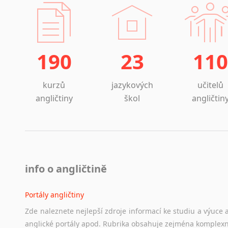
190
23
110
kurzů
jazykových
učitelů
angličtiny
škol
angličtin
info o angličtině
Portály angličtiny
Zde
naleznete
nejlepší
zdroje
informací
ke
studiu
a
výuce
anglické
portály
apod.
Rubrika
obsahuje
zejména
komplexn