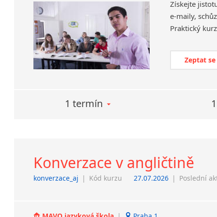
Získejte jisto
e-maily, schůz
Zeptat se
1 termín
1
Konverzace v angličtině
konverzace_aj
|
Kód kurzu
27.07.2026
|
Poslední ak
MAVO jazyková škola
|
Praha 1