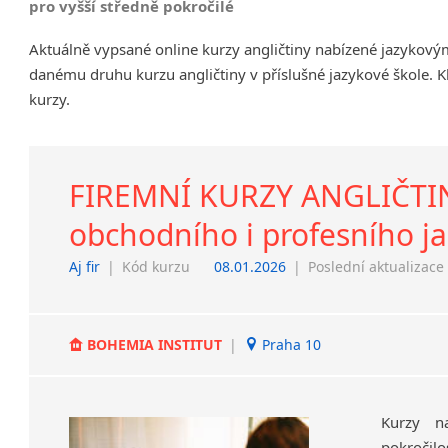
pro vyšší středně pokročilé
Chrudim
Aktuálně vypsané online kurzy angličtiny nabízené jazykový
Děčín
danému druhu kurzu angličtiny v příslušné jazykové škole. K
Hodonín
kurzy.
Klatovy
Kolín
Most
Prostějov
FIREMNÍ KURZY ANGLIČTINY
Sedlčany
obchodního i profesního j
Tišnov
Vysoká nad Labem
Aj fir
|
Kód kurzu
08.01.2026
|
Poslední aktualizace
BOHEMIA INSTITUT
|
Praha 10
Kurzy na
pokročilo