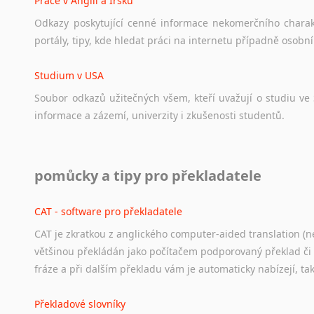
Práce v Anglii a Irsku
Odkazy
poskytující
cenné
informace
nekomerčního
chara
portály,
tipy,
kde
hledat
práci
na
internetu
případně
osobní
Studium v USA
Soubor
odkazů
užitečných
všem,
kteří
uvažují
o
studiu
ve
informace
a
zázemí,
univerzity
i
zkušenosti
studentů.
Práce v USA
pomůcky a tipy pro překladatele
Odkazy
poskytující
cenné
informace
nekomerčního
charak
hledat
práci
na
internetu
případně
osobní
zkušenosti
ostat
CAT - software pro překladatele
CAT je zkratkou z anglického computer-aided translation (ne
Studium v Austrálii
většinou překládán jako počítačem podporovaný překlad či
Soubor
odkazů
užitečných
všem,
kteří
uvažují
o
studiu
v
Aus
fráze a při dalším překladu vám je automaticky nabízejí, ta
a
zázemí,
australské
univerzity
a
samozřejmě
i
osobní
zkuš
Překladové slovníky
Práce v Austrálii