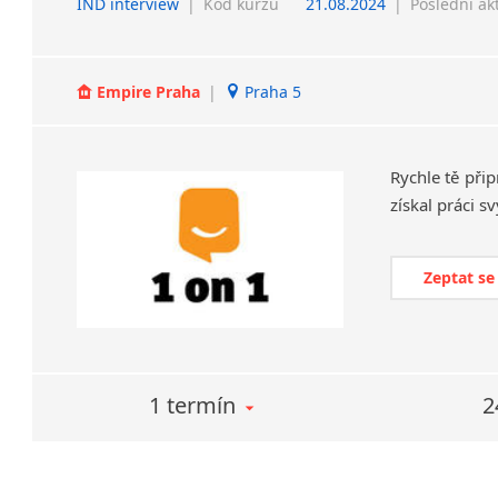
IND interview
|
Kód kurzu
21.08.2024
|
Poslední ak
Empire Praha
|
Praha 5
Rychle
tě
při
získal
práci
sv
Zeptat se
1 termín
2