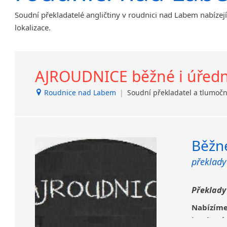
Brandýs nad Labem-Stará
Soudní překladatelé angličtiny v roudnici nad Labem nabízejí
Boleslav
lokalizace.
Břeclav
Dačice
Děčín
AJROUDNICE běžné i úřední
Dvůr Králové nad Labem
Havlíčkův Brod
Roudnice nad Labem
|
Soudní překladatel a tlumoč
Jílové u Prahy
Kladno
Krucemburk
Lanžhot
Běžné
Nový Bor
překlady
Nový Jičín
Opava
Překlady
Protivanov
Roudnice nad Labem
Nabízím
Slavonice
jazykov