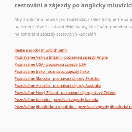
cestování a zájezdy po anglicky mluvící
Aby angličtina nebyla jen teoretickou záležitostí, je třeba j
naleznete různé cestovatelské weby, které vám pomohou vy
na konkrétní zájezdy cestovních kanceláří.
Reálie anglicky mluvících zemí
Poznáváme Velkou Británii - poznávací zájezdy Anglie
Poznáváme USA - poznávací zájezdy USA
Poznáváme Irsko - poznávací zájezdy Irsko
Poznáváme Skotsko - poznávací zájezdy Skotsko
Poznáváme Austrálii - poznávací zájezdy Austrálie
Poznáváme Nový Zéland - poznávací zájezdy Nový Zéland
Poznáváme Kanadu - poznávací zájezdy Kanada
Poznáváme Jihoafrickou republiku - poznávací zájezdy Jihoafrická r