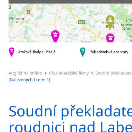
Praha 5
Soudní tlu
Praha 6
Praha 7
Praha 8
Praha 10
krajská města
Brno
Jazykové školy a učitelé
Překladatelské agentury
Ostrava
Plzeň
Olomouc
Angličtina online
>
Překladatelské firmy
>
Soudní překladatel
Hradec Králové
(Nalezených firem: 1)
České Budějovice
Zlín
Jihlava
Soudní překladate
malá města podle abecedy
Benátky nad Jizerou
roudnici nad Lab
Blatnice
Blatnička