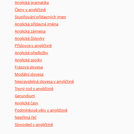
Anglická gramatika
Členy v angličtině
Stupňování přídavných jmen
Anglická přídavná jména
Anglická zájmena
Anglické číslovky
Příslovce v angličtině
Anglické předložky
Anglické spojky
Frázová slovesa
Modální slovesa
Nepravidelná slovesa v angličtině
Trpný rod v angličtině
Gerundium
Anglické časy
Podmínkové věty v angličtině
Nepřímá řeč
Slovosled v angličtině