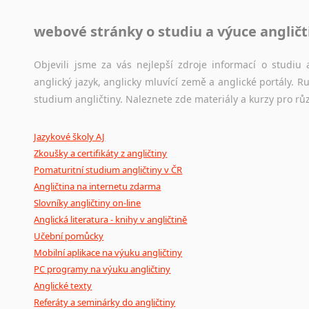
Jazykové korpusy
webové stránky o studiu a výuce angličt
Jazykový korpus je elektronický soubor autentických tex
korpusů, jež umožňují třeba vyhledávání slov a slovních spo
původního zdroje textu.
Objevili jsme za vás nejlepší zdroje informací o studi
anglický jazyk, anglicky mluvící země a anglické portály.
Ostatní pomůcky pro překladatele
studium angličtiny. Naleznete zde materiály a kurzy pro rů
Mix
pomůcek,
jež
mají
potenciál
pomoci
překladateli
v
je
Jazykové školy AJ
poradny
a
pravidla
pravopisu
nebo
stylistické
příručky.
Zkoušky a certifikáty z angličtiny
Pomaturitní studium angličtiny v ČR
Angličtina na internetu zdarma
Slovníky angličtiny on-line
Anglická literatura - knihy v angličtině
Učební pomůcky
Mobilní aplikace na výuku angličtiny
PC programy na výuku angličtiny
Anglické texty
Referáty a seminárky do angličtiny