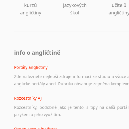
kurzů
jazykových
učitelů
angličtiny
škol
angličtin
info o angličtině
Portály angličtiny
Zde
naleznete
nejlepší
zdroje
informací
ke
studiu
a
výuce
anglické
portály
apod.
Rubrika
obsahuje
zejména
komplexn
Rozcestníky AJ
Rozcestníky,
podobné
jako
je
tento,
s
tipy
na
další
portál
jazykem
a
jeho
využitím.
Organizace a instituce