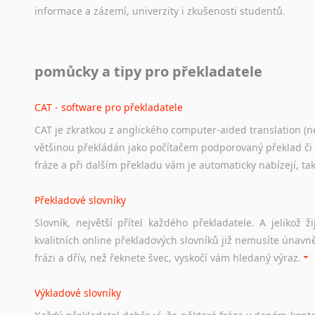
informace
a
zázemí,
univerzity
i
zkušenosti
studentů.
Práce v USA
pomůcky a tipy pro překladatele
Odkazy
poskytující
cenné
informace
nekomerčního
charak
hledat
práci
na
internetu
případně
osobní
zkušenosti
ostat
CAT - software pro překladatele
CAT je zkratkou z anglického computer-aided translation (ne
Studium v Austrálii
většinou překládán jako počítačem podporovaný překlad či
Soubor
odkazů
užitečných
všem,
kteří
uvažují
o
studiu
v
Aus
fráze a při dalším překladu vám je automaticky nabízejí, ta
a
zázemí,
australské
univerzity
a
samozřejmě
i
osobní
zkuš
Překladové slovníky
Práce v Austrálii
Slovník, největší přítel každého překladatele. A jelikož
Odkazy
poskytující
cenné
informace
nekomerčního
charak
kvalitních online překladových slovníků již nemusíte únavn
hledat
práci
na
internetu
případně
osobní
zkušenosti
ostat
frázi a dřív, než řeknete švec, vyskočí vám hledaný výraz.
Životopis v angličtině
Výkladové slovníky
Hledáte-li
si
práci
v
zahraničí,
bez
životopisu
v
angličtině
s