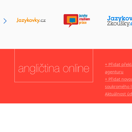
+ Přidat přek
agenturu
+ Přidat novo
soukromého l
Aktuálnost ú