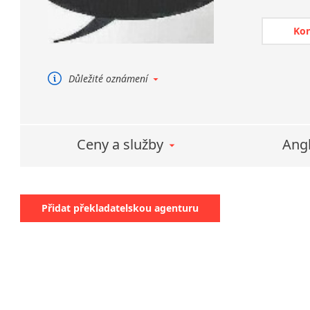
ověření.
Překlady 
Ko
samozřejm
Zajišťuje
jazyk.
Důležité oznámení
Zajišťu
Přeložíme Vám běžné texty i úřední
dokumenty.
francouz
Poskytujeme běžné u soudní
Tlumoče
tlumočení.
Ceny a služby
Angl
Přeložte Vaše starosti s překlady
Poskytuj
na nás.
konsekut
jednáníc
Přidat překladatelskou agenturu
i telefon
V rámci t
odborného
Zajišťujem
Zajišťuj
německý 