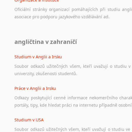
Oficiální
stránky
organizací
pomáhajících
při
studiu
angli
asociace
pro
podporu
jazykového
vzdělávání
ad.
Diskusní fórum
angličtina v zahraničí
Ať
už
se
jedná
o
česká
diskusní
fóra
o
anglickém
jazyce
n
angličtině
na
různá
témata,
vše
naleznete
v
této
rubrice.
Studium v Anglii a Irsku
Soubor
odkazů
užitečných
všem,
kteří
uvažují
o
studiu
v
univerzity,
zkušenosti
studentů.
Práce v Anglii a Irsku
Odkazy
poskytující
cenné
informace
nekomerčního
chara
portály,
tipy,
kde
hledat
práci
na
internetu
případně
osobní
Studium v USA
Soubor
odkazů
užitečných
všem,
kteří
uvažují
o
studiu
ve