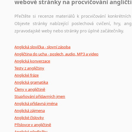
webové stránky na procvičování angličt
Přečtěte si recenze materiálů k procvičování konkrétních 
Objevte stránky nabízející poslechová cvičení, hry, a
zpravodajské weby nebo stránky pro úplné začátečníky.
Anglická slovíčka - slovní zásoba
Angličtina do ucha - poslech, audio, MP3 a video
Anglická konverzace
Testy z angličtiny
Anglické fráze
Anglická gramatika
Členy v angličtině
Stupňování přídavných jmen
Anglická přídavná jména
Anglická zájmena
Anglické číslovky
Příslovce v angličtině
Anglické předložky