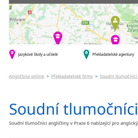
Praha 5
Soudní tlu
Praha 6
Praha 7
Praha 8
Praha 10
krajská města
Brno
Jazykové školy a učitelé
Překladatelské agentury
Ostrava
Plzeň
Olomouc
Angličtina online
>
Překladatelské firmy
>
Soudní tlumočníci 
Hradec Králové
České Budějovice
Zlín
Soudní tlumočníci
Jihlava
malá města podle abecedy
Benátky nad Jizerou
Soudní tlumočníci angličtiny v Praze 6 nabízející pro anglick
Blatnice
Blatnička