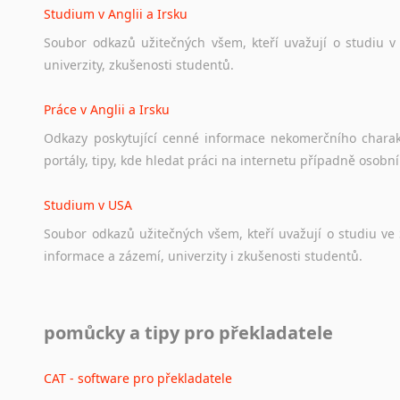
Studium v Anglii a Irsku
Soubor
odkazů
užitečných
všem,
kteří
uvažují
o
studiu
v
univerzity,
zkušenosti
studentů.
Práce v Anglii a Irsku
Odkazy
poskytující
cenné
informace
nekomerčního
chara
portály,
tipy,
kde
hledat
práci
na
internetu
případně
osobní
Studium v USA
Soubor
odkazů
užitečných
všem,
kteří
uvažují
o
studiu
ve
informace
a
zázemí,
univerzity
i
zkušenosti
studentů.
Práce v USA
pomůcky a tipy pro překladatele
Odkazy
poskytující
cenné
informace
nekomerčního
charak
hledat
práci
na
internetu
případně
osobní
zkušenosti
ostat
CAT - software pro překladatele