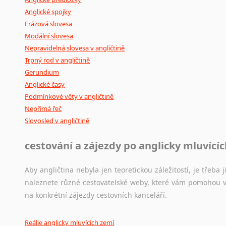
Anglické spojky
Frázová slovesa
Modální slovesa
Nepravidelná slovesa v angličtině
Trpný rod v angličtině
Gerundium
Anglické časy
Podmínkové věty v angličtině
Nepřímá řeč
Slovosled v angličtině
cestování a zájezdy po anglicky mluvící
Aby angličtina nebyla jen teoretickou záležitostí, je třeba j
naleznete různé cestovatelské weby, které vám pomohou vy
na konkrétní zájezdy cestovních kanceláří.
Reálie anglicky mluvících zemí