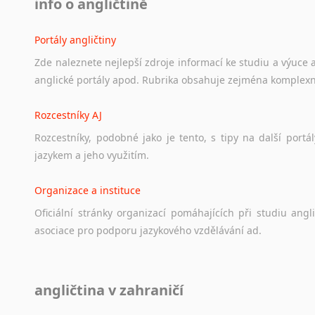
info o angličtině
Portály angličtiny
Zde
naleznete
nejlepší
zdroje
informací
ke
studiu
a
výuce
anglické
portály
apod.
Rubrika
obsahuje
zejména
komplexn
Rozcestníky AJ
Rozcestníky,
podobné
jako
je
tento,
s
tipy
na
další
portál
jazykem
a
jeho
využitím.
Organizace a instituce
Oficiální
stránky
organizací
pomáhajících
při
studiu
angli
asociace
pro
podporu
jazykového
vzdělávání
ad.
Diskusní fórum
angličtina v zahraničí
Ať
už
se
jedná
o
česká
diskusní
fóra
o
anglickém
jazyce
n
angličtině
na
různá
témata,
vše
naleznete
v
této
rubrice.