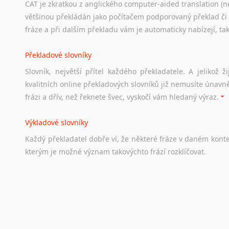
CAT je zkratkou z anglického computer-aided translation (ne
Studium v Austrálii
většinou překládán jako počítačem podporovaný překlad či
Soubor
odkazů
užitečných
všem,
kteří
uvažují
o
studiu
v
Aus
fráze a při dalším překladu vám je automaticky nabízejí, ta
a
zázemí,
australské
univerzity
a
samozřejmě
i
osobní
zkuš
Překladové slovníky
Práce v Austrálii
Slovník, největší přítel každého překladatele. A jelikož
Odkazy
poskytující
cenné
informace
nekomerčního
charak
kvalitních online překladových slovníků již nemusíte únavn
hledat
práci
na
internetu
případně
osobní
zkušenosti
ostat
frázi a dřív, než řeknete švec, vyskočí vám hledaný výraz.
Životopis v angličtině
Výkladové slovníky
Hledáte-li
si
práci
v
zahraničí,
bez
životopisu
v
angličtině
s
Každý
překladatel
dobře
ví,
že
některé
fráze
v
daném
kont
stejná
obecná
pravidla,
jako
pro
český
životopis.
Tak
dost
ot
kterým
je
možné
význam
takovýchto
frází
rozklíčovat.
Srovnávací slovníky
Úkolem
srovnávacích
slovníků
je
vyhledat
vhodná
synony
vždy
po
ruce.