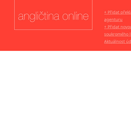
+ Přidat přek
agenturu
+ Přidat novo
soukromého l
Aktuálnost ú