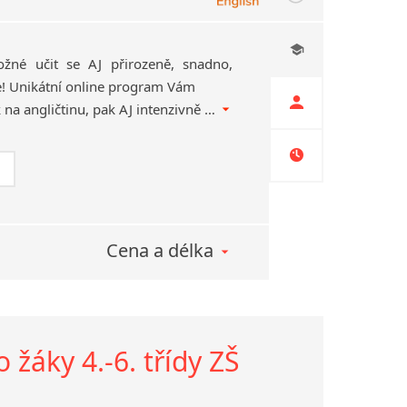
žné učit se AJ přirozeně, snadno,
e! Unikátní online program Vám
nejdříve připraví mozek na angličtinu, pak AJ intenzivně trénuje a nakonec koučuje výslovnost a plynulost čtení. A přitom se Vám stále přizpůsobuje!
Cena a délka
 žáky 4.-6. třídy ZŠ