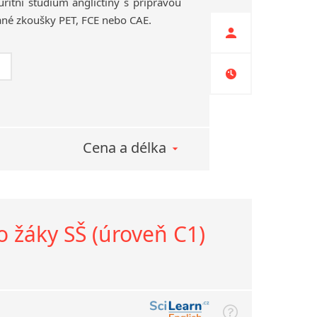
ritní
studium
angličtiny
s
přípravou
ané
zkoušky
PET,
FCE
nebo
CAE.
Cena a délka
o žáky SŠ (úroveň C1)