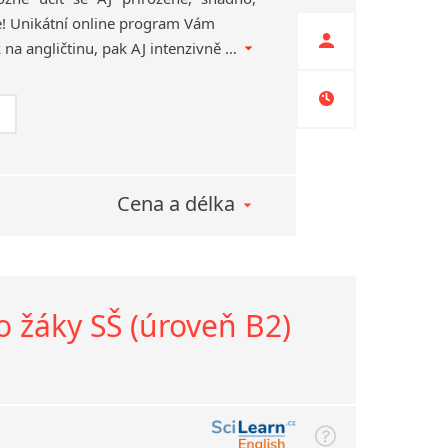
e! Unikátní online program Vám
nejdříve připraví mozek na angličtinu, pak AJ intenzivně trénuje a nakonec koučuje výslovnost a plynulost čtení. A přitom se Vám stále přizpůsobuje!
Cena a délka
o žáky SŠ (úroveň B2)