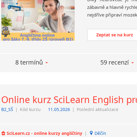
zábavně a hlavně rychl
Zeptat se na kurz
8 termínů
59 recenzí
Online kurz SciLearn English pr
B2_SŠ
|
Kód kurzu
11.05.2026
|
Poslední aktualizace
SciLearn.cz - online kurzy angličtiny
|
Děčín