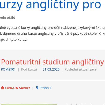
urzy angličtiny pro 
angličtiny
Jihlava
malá města podle abecedy
pokročilé
Chomutov
Chrudim
lně vypsané kurzy angličtiny pro děti nabízené jazykovými škol
Děčín
k danému druhu kurzu angličtiny v příslušné jazykové škole. Kl
Hodonín
jících tyto kurzy.
Klatovy
Kolín
Most
Pomaturitní studium angličtiny
Prostějov
Sedlčany
POMST01
|
Kód kurzu
31.03.2026
|
Poslední aktualizace
Tišnov
Vysoká nad Labem
LINGUA SANDY
|
Praha 1