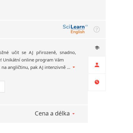
žné učit se AJ přirozeně, snadno,
e! Unikátní online program Vám
nejdříve připraví mozek na angličtinu, pak AJ intenzivně trénuje a nakonec koučuje výslovnost a plynulost čtení. A přitom se Vám stále přizpůsobuje!
Cena a délka