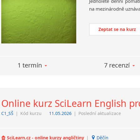
Jednoleté
denní
pomatu
na
mezinárodně
uznáv
Zeptat se na kurz
1 termín
7 recenzí
Online kurz SciLearn English pr
C1_SŠ
|
Kód kurzu
11.05.2026
|
Poslední aktualizace
SciLearn.cz - online kurzy angličtiny
|
Děčín