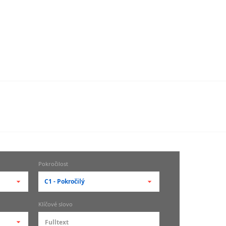
Pokročilost
C1 - Pokročilý
-- vyberte pokročilost --
Klíčové slovo
zů
kurz je pro studenty
pokročilosti