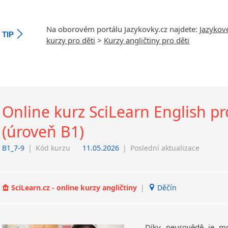
Na oborovém portálu Jazykovky.cz najdete:
Jazykov
TIP
kurzy pro děti
>
Kurzy angličtiny pro děti
Online kurz SciLearn English pro
(úroveň B1)
B1_7-9
|
Kód kurzu
11.05.2026
|
Poslední aktualizace
SciLearn.cz - online kurzy angličtiny
|
Děčín
Díky neurovědě je mo