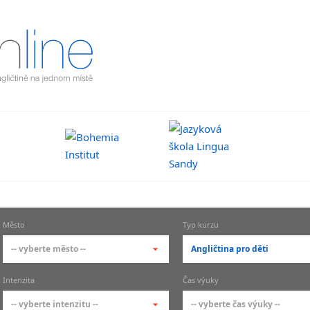
Město
Typ kurzu
-- vyberte město --
Angličtina pro děti
-- vyberte město --
-- vyberte typ --
Intenzita
Čas výuky
pražské městské části
základní členění kur
-- vyberte intenzitu --
-- vyberte čas výuky --