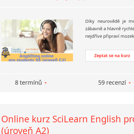
Díky neurovědě je mo
zábavně a hlavně rychl
Zeptat se na kurz
8 termínů
59 recenzí
Online kurz SciLearn English pro
(úroveň A2)