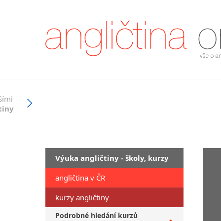
šími
tiny
Výuka angličtiny - školy, kurzy
angličtina v ČR
kurzy angličtiny
Podrobné hledání kurzů