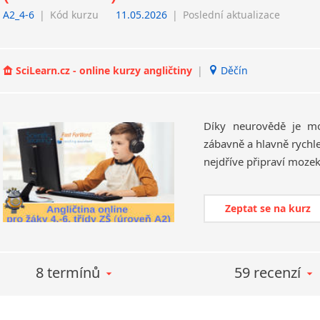
A2_4-6
|
Kód kurzu
11.05.2026
|
Poslední aktualizace
SciLearn.cz - online kurzy angličtiny
|
Děčín
Díky neurovědě je mo
zábavně a hlavně rychl
Zeptat se na kurz
8 termínů
59 recenzí