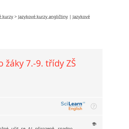
é kurzy
>
Jazykové kurzy angličtiny
|
Jazykové
 žáky 7.-9. třídy ZŠ
žné učit se AJ přirozeně, snadno,