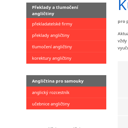
K
Překlady a tlumočení
angličtiny
pro 
překladatelské firmy
Aktuá
překlady angličtiny
vždy 
tlumočení angličtiny
vyuču
korektury angličtiny
Angličtina pro samouky
anglický rozcestník
učebnice angličtiny