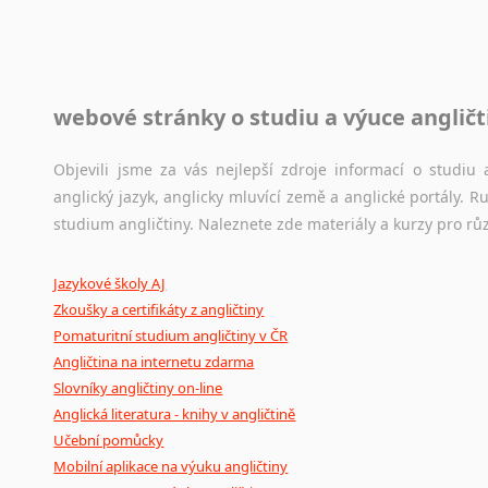
raději zkontrolovat? V takovém případě jste na správném mí
Jazykové korpusy
webové stránky o studiu a výuce angličt
Jazykový korpus je elektronický soubor autentických tex
korpusů, jež umožňují třeba vyhledávání slov a slovních spo
původního zdroje textu.
Objevili jsme za vás nejlepší zdroje informací o studi
anglický jazyk, anglicky mluvící země a anglické portály.
Ostatní pomůcky pro překladatele
studium angličtiny. Naleznete zde materiály a kurzy pro rů
Mix
pomůcek,
jež
mají
potenciál
pomoci
překladateli
v
je
Jazykové školy AJ
poradny
a
pravidla
pravopisu
nebo
stylistické
příručky.
Zkoušky a certifikáty z angličtiny
Pomaturitní studium angličtiny v ČR
Angličtina na internetu zdarma
Slovníky angličtiny on-line
Anglická literatura - knihy v angličtině
Učební pomůcky
Mobilní aplikace na výuku angličtiny