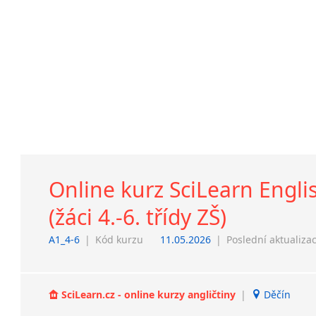
Online kurz SciLearn Engli
(žáci 4.-6. třídy ZŠ)
A1_4-6
|
Kód kurzu
11.05.2026
|
Poslední aktualiza
SciLearn.cz - online kurzy angličtiny
|
Děčín