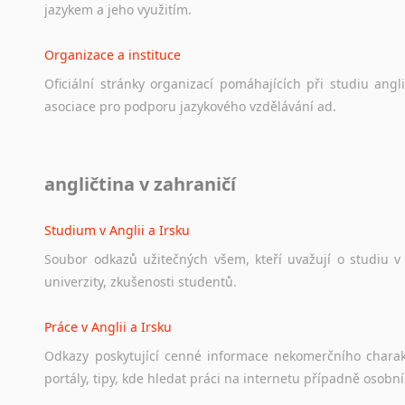
jazykem
a
jeho
využitím.
Organizace a instituce
Oficiální
stránky
organizací
pomáhajících
při
studiu
angli
asociace
pro
podporu
jazykového
vzdělávání
ad.
Diskusní fórum
angličtina v zahraničí
Ať
už
se
jedná
o
česká
diskusní
fóra
o
anglickém
jazyce
n
angličtině
na
různá
témata,
vše
naleznete
v
této
rubrice.
Studium v Anglii a Irsku
Soubor
odkazů
užitečných
všem,
kteří
uvažují
o
studiu
v
univerzity,
zkušenosti
studentů.
Práce v Anglii a Irsku
Odkazy
poskytující
cenné
informace
nekomerčního
chara
portály,
tipy,
kde
hledat
práci
na
internetu
případně
osobní