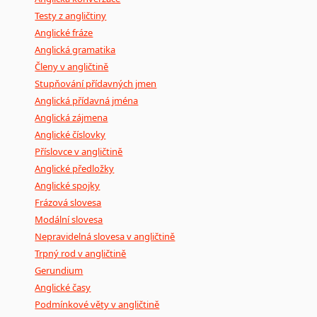
Testy z angličtiny
Anglické fráze
Anglická gramatika
Členy v angličtině
Stupňování přídavných jmen
Anglická přídavná jména
Anglická zájmena
Anglické číslovky
Příslovce v angličtině
Anglické předložky
Anglické spojky
Frázová slovesa
Modální slovesa
Nepravidelná slovesa v angličtině
Trpný rod v angličtině
Gerundium
Anglické časy
Podmínkové věty v angličtině