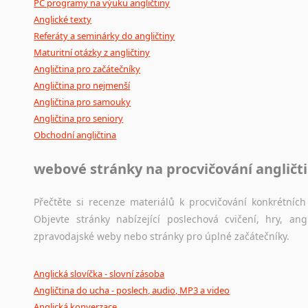
PC programy na výuku angličtiny
Anglické texty
Referáty a seminárky do angličtiny
Maturitní otázky z angličtiny
Angličtina pro začátečníky
Angličtina pro nejmenší
Angličtina pro samouky
Angličtina pro seniory
Obchodní angličtina
webové stránky na procvičování angličt
Přečtěte si recenze materiálů k procvičování konkrétních 
Objevte stránky nabízející poslechová cvičení, hry, a
zpravodajské weby nebo stránky pro úplné začátečníky.
Anglická slovíčka - slovní zásoba
Angličtina do ucha - poslech, audio, MP3 a video
Anglická konverzace