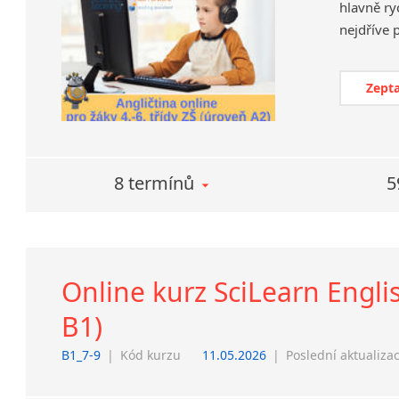
hlavně ry
Zepta
8 termínů
5
Online kurz SciLearn Englis
B1)
B1_7-9
|
Kód kurzu
11.05.2026
|
Poslední aktualiza