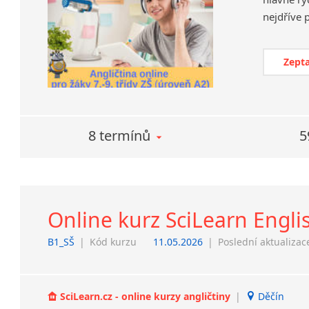
Zepta
8 termínů
5
Online kurz SciLearn Engli
B1_SŠ
|
Kód kurzu
11.05.2026
|
Poslední aktualizac
SciLearn.cz - online kurzy angličtiny
|
Děčín