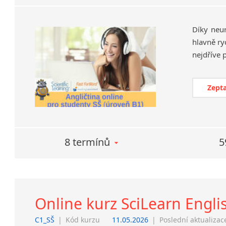
Díky neu
hlavně ry
Zepta
8 termínů
5
Online kurz SciLearn Engli
C1_SŠ
|
Kód kurzu
11.05.2026
|
Poslední aktualizac