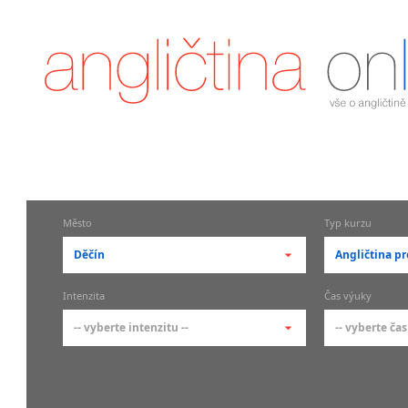
Město
Typ kurzu
Děčín
Angličtina pr
-- vyberte město --
-- vyberte 
Intenzita
Čas výuky
pražské městské části
základní 
-- vyberte intenzitu --
-- vyberte čas
Praha
Kurzy a
skupin
Praha 1
-- vyberte intenzitu --
-- vyberte
Individ
Praha 2
1-2 hodiny týdně
Ranní (zač
Firemní