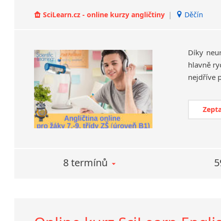
SciLearn.cz - online kurzy angličtiny
|
Děčín
Díky neu
hlavně ry
Zepta
8 termínů
5