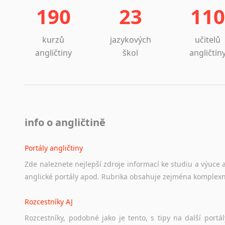
190
23
110
kurzů
jazykových
učitelů
angličtiny
škol
angličtin
info o angličtině
Portály angličtiny
Zde
naleznete
nejlepší
zdroje
informací
ke
studiu
a
výuce
anglické
portály
apod.
Rubrika
obsahuje
zejména
komplexn
Rozcestníky AJ
Rozcestníky,
podobné
jako
je
tento,
s
tipy
na
další
portál