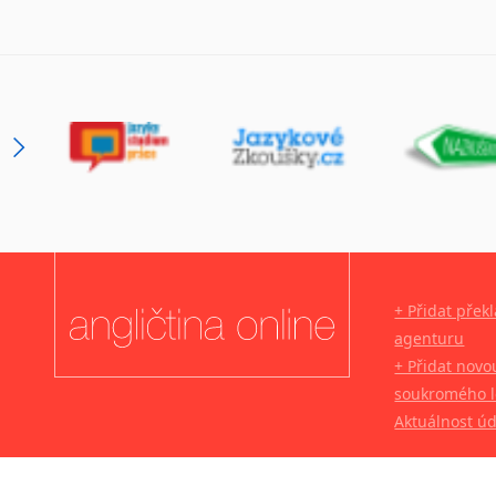
+ Přidat přek
agenturu
+ Přidat novo
soukromého l
Aktuálnost ú