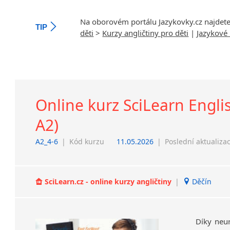
Na oborovém portálu Jazykovky.cz najdet
TIP
děti
>
Kurzy angličtiny pro děti
|
Jazykové 
Online kurz SciLearn Englis
A2)
A2_4-6
|
Kód kurzu
11.05.2026
|
Poslední aktualiza
SciLearn.cz - online kurzy angličtiny
|
Děčín
Díky neu