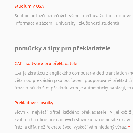
Studium v USA
Soubor
odkazů
užitečných
všem,
kteří
uvažují
o
studiu
ve
informace
a
zázemí,
univerzity
i
zkušenosti
studentů.
Práce v USA
pomůcky a tipy pro překladatele
Odkazy
poskytující
cenné
informace
nekomerčního
charak
hledat
práci
na
internetu
případně
osobní
zkušenosti
ostat
CAT - software pro překladatele
CAT je zkratkou z anglického computer-aided translation (ne
Studium v Austrálii
většinou překládán jako počítačem podporovaný překlad či
Soubor
odkazů
užitečných
všem,
kteří
uvažují
o
studiu
v
Aus
fráze a při dalším překladu vám je automaticky nabízejí, ta
a
zázemí,
australské
univerzity
a
samozřejmě
i
osobní
zkuš
Překladové slovníky
Práce v Austrálii
Slovník, největší přítel každého překladatele. A jelikož
Odkazy
poskytující
cenné
informace
nekomerčního
charak
kvalitních online překladových slovníků již nemusíte únavn
hledat
práci
na
internetu
případně
osobní
zkušenosti
ostat
frázi a dřív, než řeknete švec, vyskočí vám hledaný výraz.