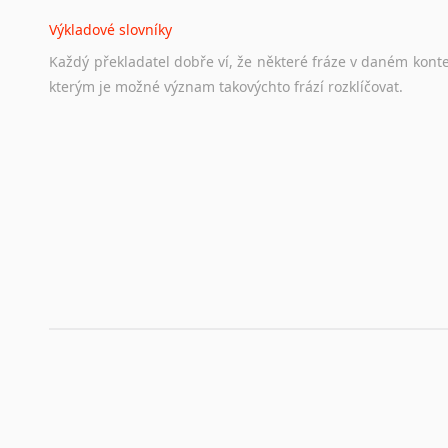
Životopis v angličtině
Výkladové slovníky
Hledáte-li
si
práci
v
zahraničí,
bez
životopisu
v
angličtině
s
Každý
překladatel
dobře
ví,
že
některé
fráze
v
daném
kont
stejná
obecná
pravidla,
jako
pro
český
životopis.
Tak
dost
ot
kterým
je
možné
význam
takovýchto
frází
rozklíčovat.
Srovnávací slovníky
Úkolem
srovnávacích
slovníků
je
vyhledat
vhodná
synony
vždy
po
ruce.
Korektory pravopisu pro překladatele
Každý dělá chyby a překlepy a kdo tvrdí, že ne, neříká p
využití moderního softwaru, jenž pravopisné, gramatické n
automaticky opravit.
Rady a návody pro překladatele
Toužíte započít překladatelskou dráhu, ale nevíte, jak na 
raději kvůli osobnímu perfekcionismu, vlastnosti každému p