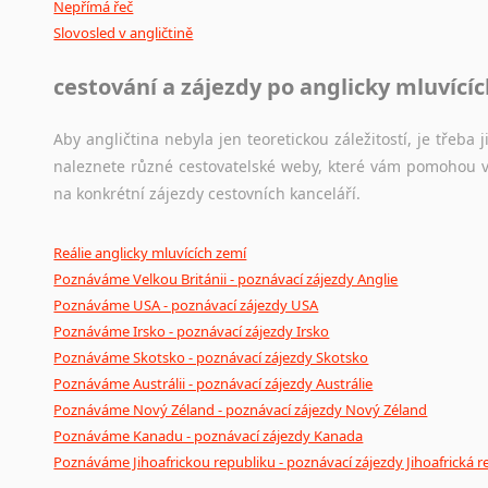
Nepřímá řeč
Slovosled v angličtině
cestování a zájezdy po anglicky mluvící
Aby angličtina nebyla jen teoretickou záležitostí, je třeba j
naleznete různé cestovatelské weby, které vám pomohou vy
na konkrétní zájezdy cestovních kanceláří.
Reálie anglicky mluvících zemí
Poznáváme Velkou Británii - poznávací zájezdy Anglie
Poznáváme USA - poznávací zájezdy USA
Poznáváme Irsko - poznávací zájezdy Irsko
Poznáváme Skotsko - poznávací zájezdy Skotsko
Poznáváme Austrálii - poznávací zájezdy Austrálie
Poznáváme Nový Zéland - poznávací zájezdy Nový Zéland
Poznáváme Kanadu - poznávací zájezdy Kanada
Poznáváme Jihoafrickou republiku - poznávací zájezdy Jihoafrická r