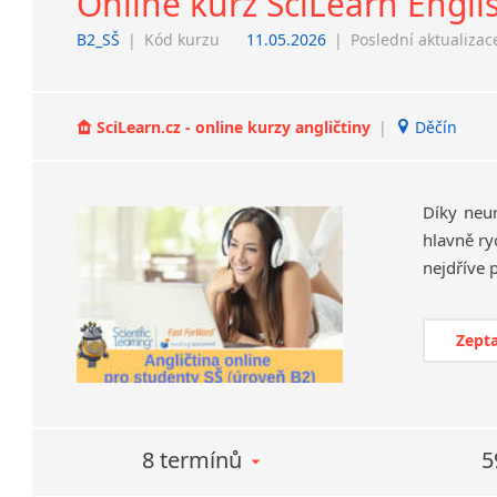
Online kurz SciLearn Engli
B2_SŠ
|
Kód kurzu
11.05.2026
|
Poslední aktualizac
SciLearn.cz - online kurzy angličtiny
|
Děčín
Díky neu
hlavně ry
Zepta
8 termínů
5