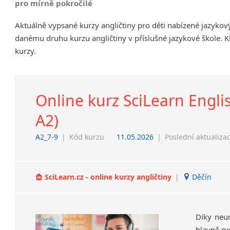
pro mírně pokročilé
Chrudim
Aktuálně vypsané kurzy angličtiny pro děti nabízené jazyko
Děčín
danému druhu kurzu angličtiny v příslušné jazykové škole. K
Hodonín
kurzy.
Klatovy
Kolín
Most
Prostějov
Online kurz SciLearn Englis
Sedlčany
A2)
Tišnov
Vysoká nad Labem
A2_7-9
|
Kód kurzu
11.05.2026
|
Poslední aktualiza
SciLearn.cz - online kurzy angličtiny
|
Děčín
Díky neu
hlavně ry